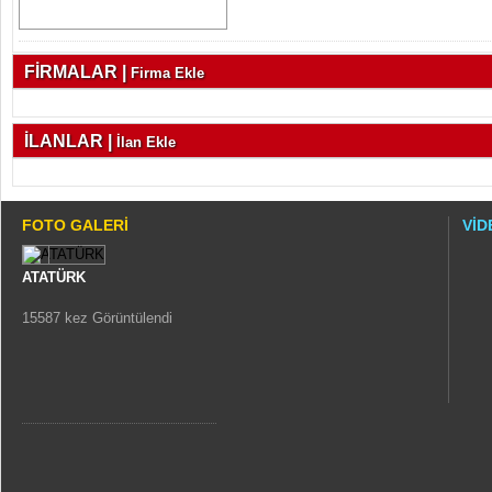
FİRMALAR |
Firma Ekle
İLANLAR |
İlan Ekle
FOTO GALERİ
VİD
ATATÜRK
15587 kez Görüntülendi