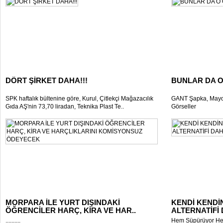
DÖRT ŞİRKET DAHA!!!
BUNLAR DA O
SPK haftalık bültenine göre, Kurul, Çitlekçi Mağazacılık
GANT Şapka, Mayo
Gıda AŞ'nin 73,70 liradan, Teknika Plast Te..
Görseller
MORPARA İLE YURT DIŞINDAKİ
KENDİ KENDİ
ÖĞRENCİLER HARÇ, KİRA VE HAR..
ALTERNATİFİ 
..........
Hem Süpürüyor Hem