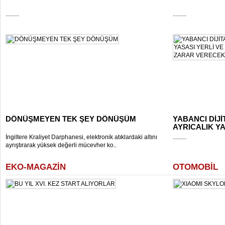
.........
.........
DÖNÜŞMEYEN TEK ŞEY DÖNÜŞÜM
YABANCI DİJ
AYRICALIK YAS
İngiltere Kraliyet Darphanesi, elektronik atıklardaki altını
.........
ayrıştırarak yüksek değerli mücevher ko..
EKO-MAGAZİN
OTOMOBİL