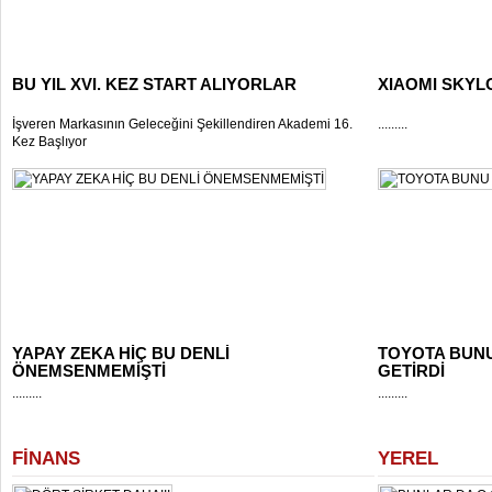
BU YIL XVI. KEZ START ALIYORLAR
XIAOMI SKYL
İşveren Markasının Geleceğini Şekillendiren Akademi 16.
.........
Kez Başlıyor
YAPAY ZEKA HİÇ BU DENLİ
TOYOTA BUNU
ÖNEMSENMEMİŞTİ
GETİRDİ
.........
.........
FİNANS
YEREL