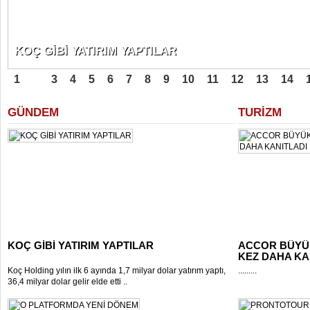
DÖRT ŞİRKET DAHA!!!
1
2
3
4
5
6
7
8
9
10
11
12
13
14
GÜNDEM
TURİZM
KOÇ GİBİ YATIRIM YAPTILAR
ACCOR BÜYÜ
KEZ DAHA KAN
Koç Holding yılın ilk 6 ayında 1,7 milyar dolar yatırım yaptı,
.........
36,4 milyar dolar gelir elde etti ..