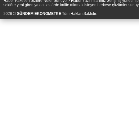
Haber Paketleri Sizlere Neler Sunuyor? Haber Yazılımlarımız Gelişmiş yönetim pan
sektöre yeni giren ya da sektörde kalite atlamak isteyen herkese çözümler sunuy
2026 ©
GÜNDEM EKONOMETRE
Tüm Hakları Saklıdır.