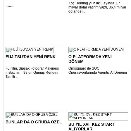
Koç Holding yılın ilk 6 ayında 1,7
.........
milyar dolar yatırım yaptı, 36,4 milyar
dolar geli..
TEKNOLOJİ
GÜNDEM
FUJİTSU'DAN YENİ RENK
O PLATFORMDA YENİ
DÖNEM
Fujifilm, Şipşak Fotoğraf Makinesi
Ornisguard ile SOC
instax mini 99’un Gümüş Rengini
Operasyonlarında Agentic AI Donemi
Tanıttı ..
YEREL
EKO-MAGAZİN
BUNLAR DA O GRUBA ÖZEL
BU YIL XVI. KEZ START
ALIYORLAR