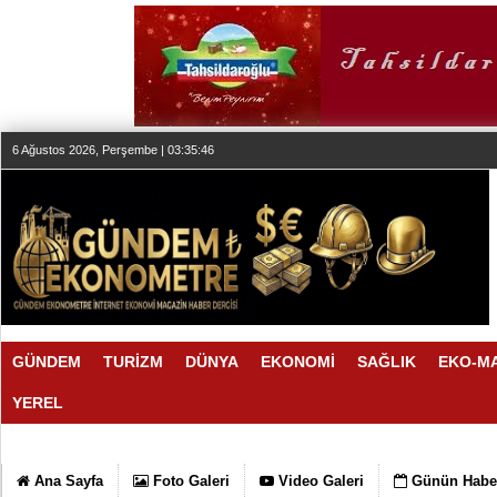
6 Ağustos 2026, Perşembe | 03:35:47
GÜNDEM
TURİZM
DÜNYA
EKONOMİ
SAĞLIK
EKO-M
YEREL
EN İYİLER DEĞİL EN UYGUNLAR
06:28 |
KOÇ GİBİ YATIRIM YAPTILAR
06:23 |
DÖRT ŞİRKET DAHA!!!
FUJİTSU'DAN YENİ RENK
06:17 |
06:13 |
Ana Sayfa
Foto Galeri
Video Galeri
Günün Haber