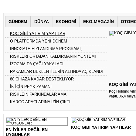
GÜNDEM
DÜNYA
EKONOMİ
EKO-MAGAZİN
OTOMO
KOÇ GİBİ YATIRIM YAPTILAR
O PLATFORMDA YENİ DÖNEM
INNOGATE HIZLANDIRMA PROGRAMI,
GİRİŞİMLERİ SİLİKON..
RİSKLERİ ORTADAN KALDIRMANIN YÖNTEMİ
İLETİŞİMDEN G..
İZOCAM DA ÇAĞI YAKALADI
RAKAMLAR BEKLENTİLERİN ALTINDA AÇIKLANDI
80 CİHAZA KADAR DESTEKLİYOR
KOÇ GİBİ YA
İK İÇİN PEYK ZAMANI
Koç Holding yılın
RİSKLEİN FARKINDALAR AMA
yaptı, 36,4 milyar
KARGO ARAÇLARINA İZİN ÇIKTI
GÜNDEM
DÜNYA
KOÇ GİBİ YATIRIM YAPTILAR
EN İYİLER DEĞİL EN
UYGUNLAR