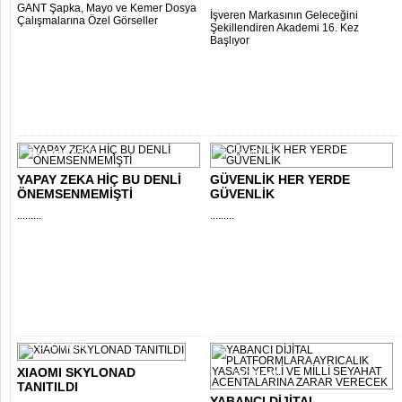
GANT Şapka, Mayo ve Kemer Dosya
İşveren Markasının Geleceğini
Çalışmalarına Özel Görseller
Şekillendiren Akademi 16. Kez
Başlıyor
EKO-MAGAZİN
TEKNOLOJİ
YAPAY ZEKA HİÇ BU DENLİ
GÜVENLİK HER YERDE
ÖNEMSENMEMİŞTİ
GÜVENLİK
.........
.........
OTOMOBİL
XIAOMI SKYLONAD
EKONOMİ
TANITILDI
YABANCI DİJİTAL