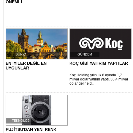
ÖNEMLİ
.........
.........
DÜNYA
GÜNDEM
EN İYİLER DEĞİL EN
KOÇ GİBİ YATIRIM YAPTILAR
UYGUNLAR
.........
Koç Holding yılın ilk 6 ayında 1,7
milyar dolar yatırım yaptı, 36,4 milyar
dolar gelir eld..
TEKNOLOJİ
FUJİTSU'DAN YENİ RENK