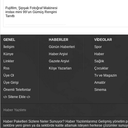
Fujifilm, Şipşak Fotoğraf Makinesi
instax mini 99’un Gümüş Rengini
Tanıttı
GENEL
HABERLER
VİDEOLAR
İletişim
Günün Haberleri
Spor
Künye
Haber Arşivi
Haber
Linkler
Gazete Arşivi
Sağlık
Rss
Köşe Yazarları
Çocuklar
Üye Ol
Tv ve Magazin
Üye Girişi
Amatör
Önemli Telefonlar
Sinema
Sitene Ekle
Haber Yazılımı
Haber Paketleri Sizlere Neler Sunuyor? Haber Yazılımlarımız Gelişmiş yönetim pan
sektöre yeni giren ya da sektörde kalite atlamak isteyen herkese çözümler sunuy