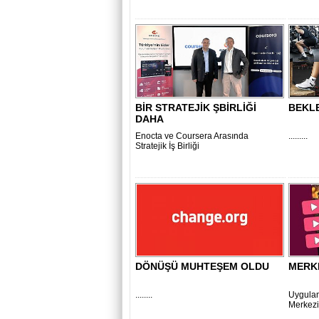
BİR STRATEJİK ŞBİRLİĞİ
BEKLE
DAHA
Enocta ve Coursera Arasında
.........
Stratejik İş Birliği
DÖNÜŞÜ MUHTEŞEM OLDU
MERKE
........
Uygula
Merkezi