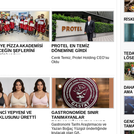
RİSK
YE PİZZA AKADEMİSİ
PROTEL EN TEMİZ
EĞİN ŞEFLERİNİ
DÖNEMİNE GİRDİ
TEDA
İRİYOR!!!..
Cenk Temiz, Protel Holding CEO’su
LÖSE
Oldu
DAHA
AMA
İNCİ YEPYENİ VE
GASTRONOMİDE SINIR
KLUSUNU ÜRETTİ
TANIMAYANLAR
GENC
TOPLULUĞU KURULUYOR
Gastronomi Tarihi Araştırmacısı ve
TAMA
Yazarı Boğaç Yüzgül önderliğinde
krulacak olan GA..