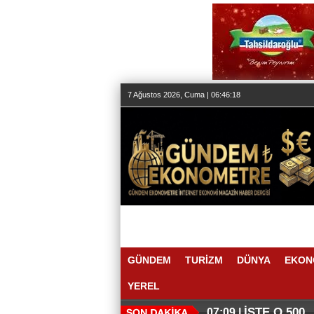
7 Ağustos 2026, Cuma | 06:46:19
GÜNDEM
TURİZM
DÜNYA
EKON
YEREL
İŞTE O 500
07:09 |