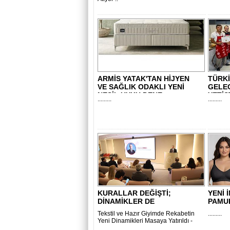
ARMİS YATAK'TAN HİJYEN
TÜRKİ
VE SAĞLIK ODAKLI YENİ
GELEC
NESİL UYKU DENE..
YETİŞT
.........
.........
KURALLAR DEĞİŞTİ;
YENİ 
DİNAMİKLER DE
PAMU
Tekstil ve Hazır Giyimde Rekabetin
.........
Yeni Dinamikleri Masaya Yatırıldı -