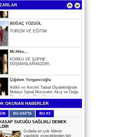
OYUNCULARI
ZARLAR
BOĞAÇ YÜZGÜL
TURİZM VE EĞİTİM
Mr.Hiko...
KORKU VE ŞÜPHE
DÜŞMANLARINIZDIR...
Çiğdem Yorgancıoğlu
İkilikli ve İkircikli Tabiat Diyalektiğinde
Mobius Spiral Mucizeler, Akış ve Doğa
Döngüsünün Bilgeliği...
Sinem Elgün
K OKUNAN HABERLER
GEÇMİŞİN SIRLARINA VAKIF OLUN
ÜN
BU HAFTA
BU AY
KASAP SUCUĞU SAĞLIKLI DEMEK
LDİR
EMİR EMİRHANOĞLU
Gıdada en çok hilenin
yapıldığı yiyeceklerden biri
BAYRAMDA ARA VERİN