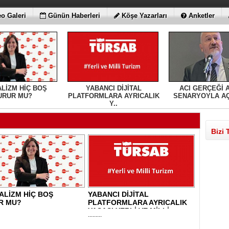
o Galeri
Günün Haberleri
Köşe Yazarları
Anketler
ALİZM HİÇ BOŞ
YABANCI DİJİTAL
ACI GERÇEĞİ A
URUR MU?
PLATFORMLARA AYRICALIK
SENARYOYLA AÇI
Y..
Bizi 
ALİZM HİÇ BOŞ
YABANCI DİJİTAL
R MU?
PLATFORMLARA AYRICALIK
YASASI YERLİ VE MİLLİ..
.........