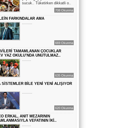
sucuk.. Tüketirken dikkatli o..
708 Okunma
LEİN FARKINDALAR AMA
MACİT SOYDAN
.........
DÜNYANIN MERKEZİNDE YAŞADIĞINI
SANANLAR...
669 Okunma
VİLERİ TAMAMLANAN ÇOCUKLAR
V YAZ OKULU’NDA UNUTULMAZ..
........
635 Okunma
 SİSTEMLER BİLE YENİ YENİ ALIŞIYOR
.........
620 Okunma
O ERKAL, ANIT MEZARININ
MLANMASIYLA VEFATININ İKİ..
........