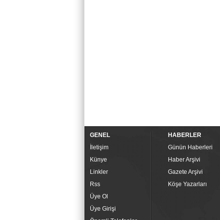
GENEL
HABERLER
İletişim
Günün Haberleri
Künye
Haber Arşivi
Linkler
Gazete Arşivi
Rss
Köşe Yazarları
Üye Ol
Üye Girişi