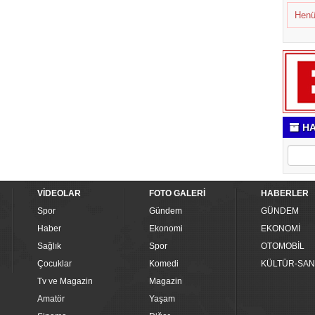
Henü
HA
VİDEOLAR
FOTO GALERİ
HABERLER
Spor
Gündem
GÜNDEM
Haber
Ekonomi
EKONOMİ
Sağlık
Spor
OTOMOBİL
Çocuklar
Komedi
KÜLTÜR-SAN
Tv ve Magazin
Magazin
Amatör
Yaşam