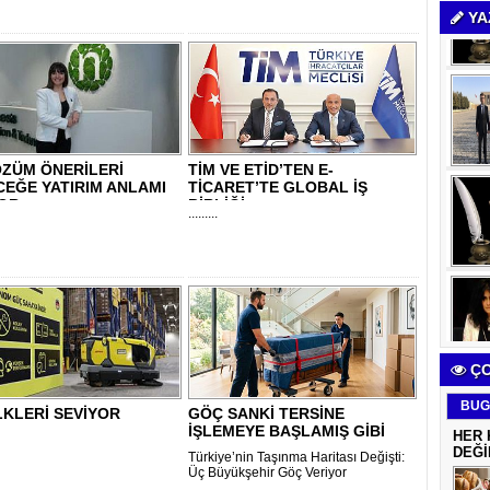
YA
ÖZÜM ÖNERİLERİ
TİM VE ETİD’TEN E-
EĞE YATIRIM ANLAMI
TİCARET’TE GLOBAL İŞ
YOR
BİRLİĞİ
.........
ÇO
BUG
LKLERİ SEVİYOR
GÖÇ SANKİ TERSİNE
İŞLEMEYE BAŞLAMIŞ GİBİ
HER 
DEĞİ
Türkiye’nin Taşınma Haritası Değişti:
Üç Büyükşehir Göç Veriyor