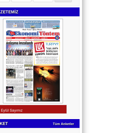
ZETEMİZ
KET
Tüm Anketler