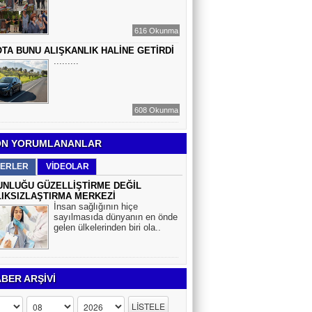
616 Okunma
TA BUNU ALIŞKANLIK HALİNE GETİRDİ
.........
608 Okunma
N YORUMLANANLAR
ERLER
VİDEOLAR
NLUĞU GÜZELLİŞTİRME DEĞİL
IKSIZLAŞTIRMA MERKEZİ
İnsan sağlığının hiçe
sayılmasıda dünyanın en önde
gelen ülkelerinden biri ola..
BER ARŞİVİ