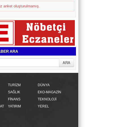
z anket oluşturulmamış.
BER ARA
TURİZM
DÜNYA
SAĞLIK
EKO-MAGAZİN
FİNANS
TEKNOLOJİ
AT
YATIRIM
YEREL