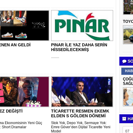
TOYO
NEN AN GELDİ
PINAR İLE YAZ DAHA SERİN
HİSSEDİLECEKMİŞ
.........
SO
HAB
ÇOĞU
SAĞL
Z DEĞİŞTİ
TİCARETTE RESMEN EKEMK
ELDEN S GÖLDEN DÖNEMİ
HA
ma Ekonomisinin Yeni Güç
Stok Yok, Depo Yok, Sermaye Yok:
: Short Dramalar
Emre Göver’den Dijital Ticarette Yeni
Model