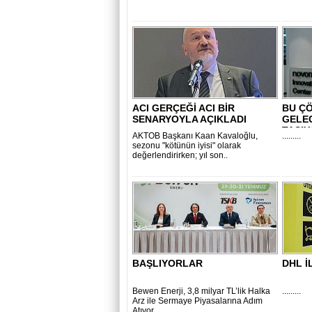
ACI GERÇEĞİ ACI BİR
BU Ç
SENARYOYLA AÇIKLADI
GELEC
TAŞI
AKTOB Başkanı Kaan Kavaloğlu,
.........
sezonu "kötünün iyisi" olarak
değerlendirirken; yıl son..
BAŞLIYORLAR
DHL İ
Bewen Enerji, 3,8 milyar TL’lik Halka
.........
Arz ile Sermaye Piyasalarına Adım
Atıyor ..