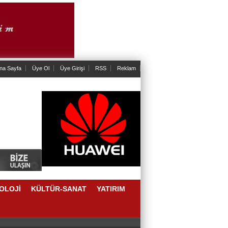
na Sayfa
Üye Ol
Üye Girişi
RSS
Reklam
OLOJİ
KÜLTÜR-SANAT
YATIRIM