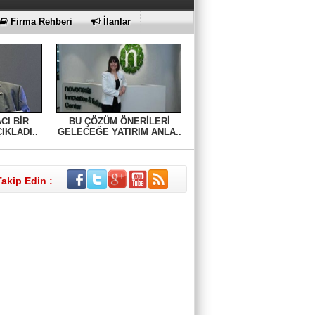
Firma Rehberi
İlanlar
Sinem Elgün
GEÇMİŞİN SIRLARINA VAKIF OLUN
CI BİR
BU ÇÖZÜM ÖNERİLERİ
KLADI..
GELECEĞE YATIRIM ANLA..
EMİR EMİRHANOĞLU
BAYRAMDA ARA VERİN
Takip Edin :
MACİT SOYDAN
DÜNYANIN MERKEZİNDE YAŞADIĞINI
SANANLAR...
Aybüke Bafralıoğlu
FORO KÜLTÜRÜNÜN TRİBÜN