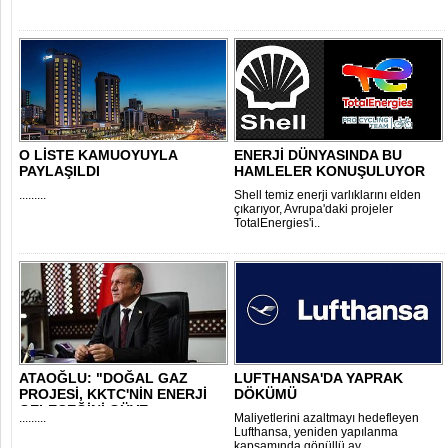
O LİSTE KAMUOYUYLA
ENERJİ DÜNYASINDA BU
PAYLAŞILDI
HAMLELER KONUŞULUYOR
.........
Shell temiz enerji varlıklarını elden
çıkarıyor, Avrupa'daki projeler
TotalEnergies'i..
ATAOĞLU: "DOĞAL GAZ
LUFTHANSA'DA YAPRAK
PROJESİ, KKTC'NİN ENERJİ
DÖKÜMÜ
GELECEĞİNİ GÜVE..
.........
Maliyetlerini azaltmayı hedefleyen
Lufthansa, yeniden yapılanma
kapsamında gönüllü ay..