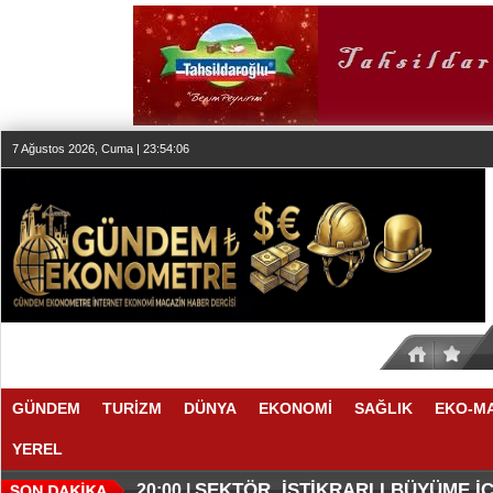
7 Ağustos 2026, Cuma | 23:54:07
GÜNDEM
TURİZM
DÜNYA
EKONOMİ
SAĞLIK
EKO-M
YEREL
SEKTÖR, İSTİKRARLI BÜYÜME İ
20:00 |
BEKLİYOR
MAKYÖZ CANSU DURKUN'DAN YE
19:58 |