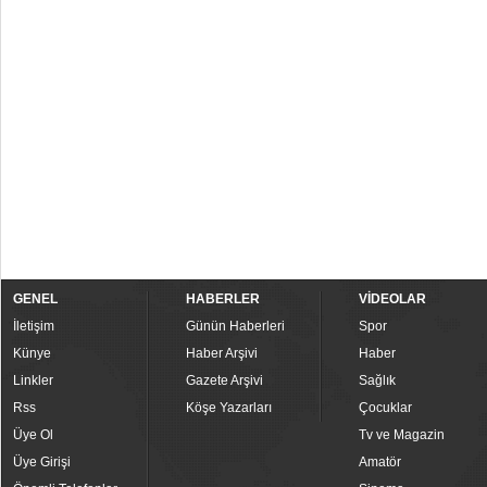
GENEL
HABERLER
VİDEOLAR
İletişim
Günün Haberleri
Spor
Künye
Haber Arşivi
Haber
Linkler
Gazete Arşivi
Sağlık
Rss
Köşe Yazarları
Çocuklar
Üye Ol
Tv ve Magazin
Üye Girişi
Amatör