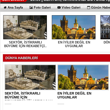
ARTIK EĞLENCE DEMEK RAYA 
İŞTE OYAK ÇİMENTO FARKI
HER YÖNÜYLE MAXİMUM
ÜÇÜNCÜ KEZ BULUTLARIN FATİHİ
HOMEPORT STRATEJİSİ MİLYON
İŞTE O 500
19:42 |
19:38 |
19:36 |
19:30 |
19:27 |
07:09 |
Ana Sayfa
Foto Galeri
Video Galeri
Günün Haber
SAĞLIYOR
SEKTÖR, İSTİKRARLI
EN İYİLER DEĞİL EN
DÖN
BÜYÜME İÇİN REKABETÇİ..
UYGUNLAR
DÜNYA HABERLERİ
SEKTÖR, İSTİKRARLI
EN İYİLER DEĞİL EN
BÜYÜME İÇİN
UYGUNLAR
REKABETÇİLİĞİ ARTIRACAK
.........
.........
DESTE..