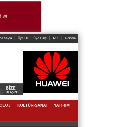
na Sayfa
Üye Ol
Üye Girişi
RSS
Reklam
OLOJİ
KÜLTÜR-SANAT
YATIRIM