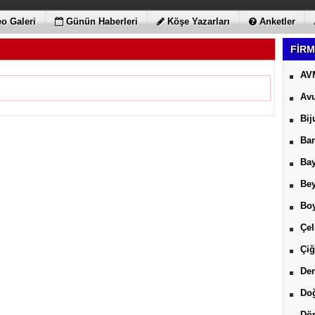
o Galeri
Günün Haberleri
Köşe Yazarları
Anketler
FİRM
AV
Avu
Bij
Ban
Bay
Be
Boy
Çel
Çiğ
Der
Do
Dön