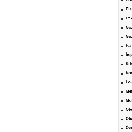
Ele
Et 
Göz
Güz
Hal
İnş
Kit
Kon
Lok
Mef
Muh
Ote
Ot
Öze