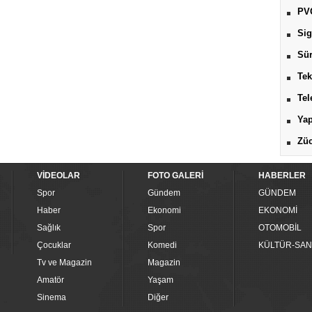
PV
Sig
Sür
Tek
Tel
Yap
Züc
VİDEOLAR
FOTO GALERİ
HABERLER
Spor
Gündem
GÜNDEM
Haber
Ekonomi
EKONOMİ
Sağlık
Spor
OTOMOBİL
Çocuklar
Komedi
KÜLTÜR-SAN
Tv ve Magazin
Magazin
Amatör
Yaşam
Sinema
Diğer