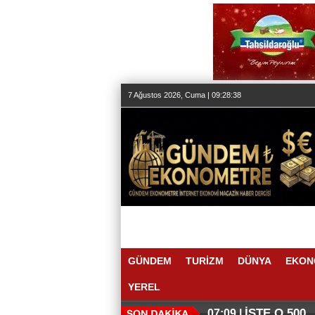
7 Ağustos 2026, Cuma | 09:28:38
GÜNDEM
TURİZM
DÜNYA
EKON
YEREL
İŞTE O 500
07:09 |