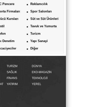
C Pencere
Reklamcılık
orta Firmaları
Spor Salonları
ücü Kursları
Süt ve Süt Ürünleri
stil
Tavuk ve Yumurta
efon
Turizm
ı Denetim
Yapı Sanayi
caciyeciler
Diğer
TURİZM
DÜNYA
SAĞLIK
EKO-MAGAZİN
FİNANS
TEKNOLOJİ
AT
YATIRIM
YEREL