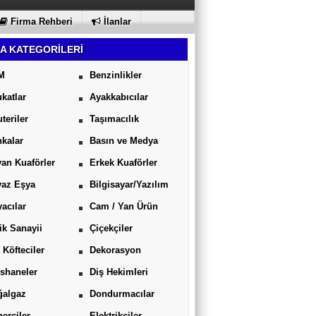
Firma Rehberi
İlanlar
A KATEGORİLERİ
M
Benzinlikler
katlar
Ayakkabıcılar
uteriler
Taşımacılık
kalar
Basın ve Medya
an Kuaförler
Erkek Kuaförler
yaz Eşya
Bilgisayar/Yazılım
acılar
Cam / Yan Ürün
ik Sanayii
Çiçekçiler
 Köfteciler
Dekorasyon
shaneler
Diş Hekimleri
ğalgaz
Dondurmacılar
erciler
Elektrikçiler