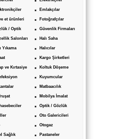
ktronikçiler
Emlakçılar
ve et ürünleri
Fotoğrafçılar
lük / Optik
Güvenlik Firmaları
ellik Salonları
Halı Saha
ı Yıkama
Halıcılar
aat
Kargo Şirketleri
ap ve Kırtasiye
Koltuk Döşeme
feksiyon
Kuyumcular
antalar
Matbaacılık
ruşat
Mobilya İmalat
asebeciler
Optik / Gözlük
ller
Oto Galericileri
o
Otogaz
l Sağlık
Pastaneler