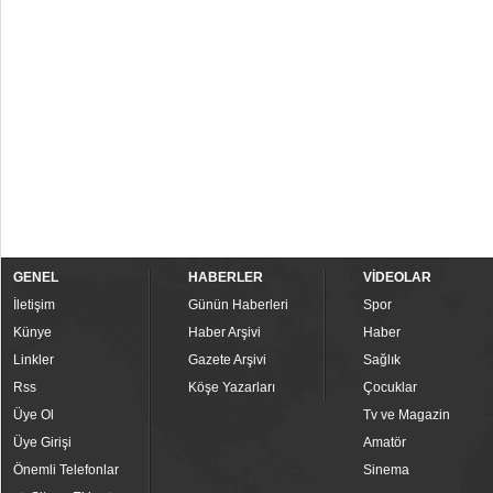
GENEL
HABERLER
VİDEOLAR
İletişim
Günün Haberleri
Spor
Künye
Haber Arşivi
Haber
Linkler
Gazete Arşivi
Sağlık
Rss
Köşe Yazarları
Çocuklar
Üye Ol
Tv ve Magazin
Üye Girişi
Amatör
Önemli Telefonlar
Sinema