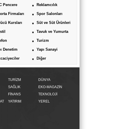
C Pencere
Reklamcılık
orta Firmaları
Spor Salonları
ücü Kursları
Süt ve Süt Ürünleri
stil
Tavuk ve Yumurta
efon
Turizm
ı Denetim
Yapı Sanayi
caciyeciler
Diğer
TURİZM
DÜNYA
SAĞLIK
EKO-MAGAZİN
FİNANS
TEKNOLOJİ
AT
YATIRIM
YEREL