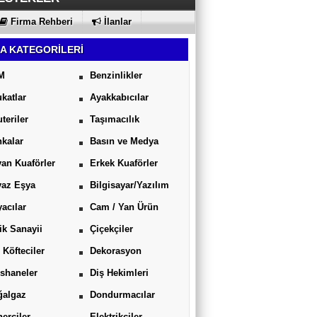
IKLAMALAR
KI
Firma Rehberi
İlanlar
A KATEGORİLERİ
M
Benzinlikler
katlar
Ayakkabıcılar
uteriler
Taşımacılık
kalar
Basın ve Medya
an Kuaförler
Erkek Kuaförler
yaz Eşya
Bilgisayar/Yazılım
acılar
Cam / Yan Ürün
ik Sanayii
Çiçekçiler
 Köfteciler
Dekorasyon
shaneler
Diş Hekimleri
ğalgaz
Dondurmacılar
erciler
Elektrikçiler