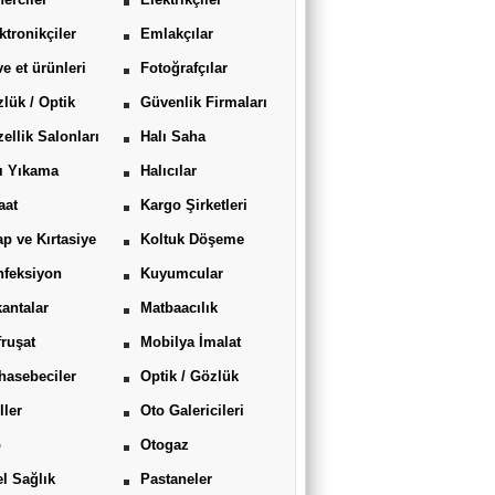
ktronikçiler
Emlakçılar
ve et ürünleri
Fotoğrafçılar
lük / Optik
Güvenlik Firmaları
ellik Salonları
Halı Saha
ı Yıkama
Halıcılar
aat
Kargo Şirketleri
ap ve Kırtasiye
Koltuk Döşeme
feksiyon
Kuyumcular
antalar
Matbaacılık
ruşat
Mobilya İmalat
asebeciler
Optik / Gözlük
ller
Oto Galericileri
o
Otogaz
l Sağlık
Pastaneler