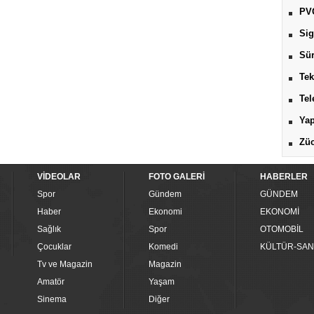
PV
Sig
Sür
Tek
Tel
Yap
Züc
VİDEOLAR
FOTO GALERİ
HABERLER
Spor
Gündem
GÜNDEM
Haber
Ekonomi
EKONOMİ
Sağlık
Spor
OTOMOBİL
Çocuklar
Komedi
KÜLTÜR-SAN
Tv ve Magazin
Magazin
Amatör
Yaşam
Sinema
Diğer