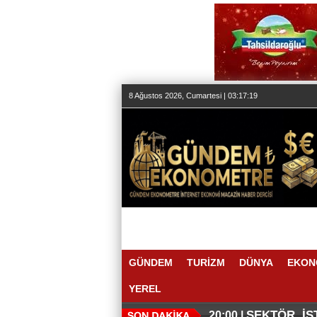
8 Ağustos 2026, Cumartesi | 03:17:20
GÜNDEM
TURİZM
DÜNYA
EKON
YEREL
SEKTÖR, İS
20:00 |