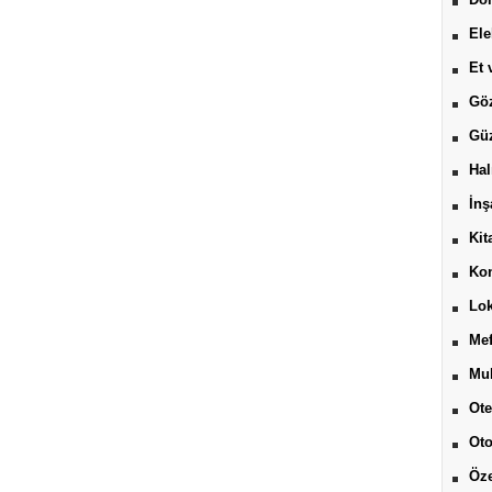
Ele
Et 
Göz
Güz
Hal
İnş
Kit
Kon
Lok
Mef
Muh
Ote
Ot
Öze