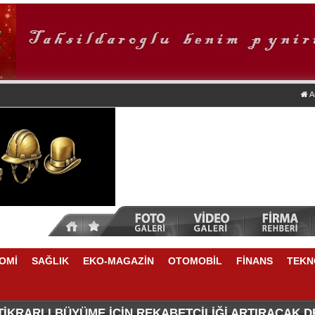
A
OMİ
SAĞLIK
EKO-MAGAZİN
OTOMOBİL
FİNANS
TEKN
TİKRARLI BÜYÜME İÇİN REKABETÇİLİĞİ ARTIRACAK 