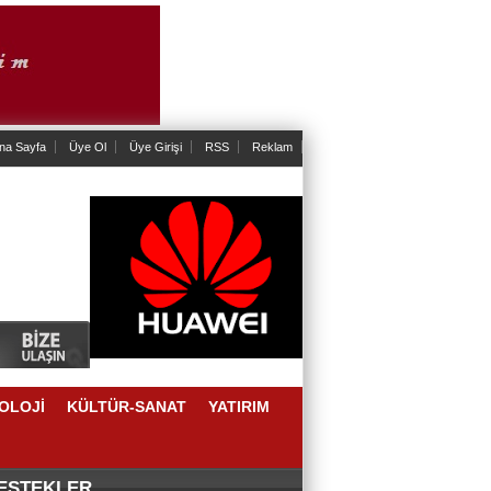
na Sayfa
Üye Ol
Üye Girişi
RSS
Reklam
OLOJİ
KÜLTÜR-SANAT
YATIRIM
DESTEKLER