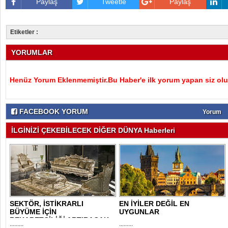
Paylaş
Tweetle
Paylaş
Etiketler :
YORUMLAR
Henüz Yorum Eklenmemiştir.Bu Haber'e ilk yorum yapan siz olu
FACEBOOK YORUM
Yorum
İLGİNİZİ ÇEKEBİLECEK DİĞER DÜNYA Haberleri
SEKTÖR, İSTİKRARLI
EN İYİLER DEĞİL EN
BÜYÜME İÇİN
UYGUNLAR
REKABETÇİLİĞİ ARTIRACAK
.........
.........