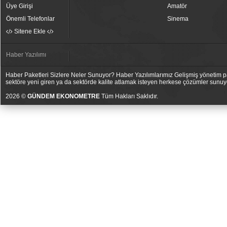
Üye Girişi
Amatör
Önemli Telefonlar
Sinema
Sitene Ekle
Haber Yazılımı
Haber Paketleri Sizlere Neler Sunuyor? Haber Yazılımlarımız Gelişmiş yönetim pan
sektöre yeni giren ya da sektörde kalite atlamak isteyen herkese çözümler sunuy
2026 ©
GÜNDEM EKONOMETRE
Tüm Hakları Saklıdır.