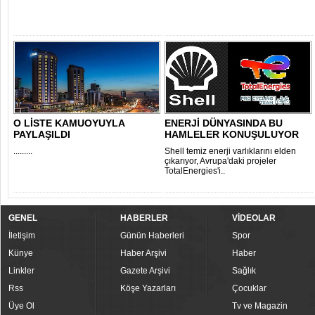
DESTE..
O LİSTE KAMUOYUYLA
ENERJİ DÜNYASINDA BU
PAYLAŞILDI
HAMLELER KONUŞULUYOR
.........
Shell temiz enerji varlıklarını elden
çıkarıyor, Avrupa'daki projeler
TotalEnergies'i..
GENEL
HABERLER
VİDEOLAR
İletişim
Günün Haberleri
Spor
Künye
Haber Arşivi
Haber
Linkler
Gazete Arşivi
Sağlık
Rss
Köşe Yazarları
Çocuklar
Üye Ol
Tv ve Magazin