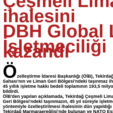
Çeşmeli Lim
ihalesini
DBH Global 
İşletmeciliği
kazandı
Ö
zelleştirme İdaresi Başkanlığı (ÖİB), Tekird
Sahası'nın ve Liman Geri Bölgesi'ndeki taşınmaz iha
45 yıllık işletme hakkı bedeli toplamının 193,5 mily
bildirdi.
ÖİB'den yapılan açıklamada, Tekirdağ Çeşmeli Lim
Geri Bölgesi'ndeki taşınmazın, 45 yıl süreyle işlet
yöntemiyle özelleştirilmesi ihalesinin dün yapıldığı b
Tekirdağ Marmaraereğlisi'nde bulunan ve NATO Esk