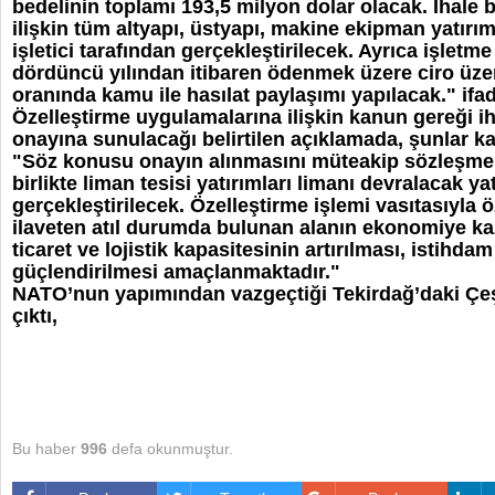
bedelinin toplamı 193,5 milyon dolar olacak. İhale 
ilişkin tüm altyapı, üstyapı, makine ekipman yatırım
işletici tarafından gerçekleştirilecek. Ayrıca işletm
dördüncü yılından itibaren ödenmek üzere ciro üzer
oranında kamu ile hasılat paylaşımı yapılacak." ifad
Özelleştirme uygulamalarına ilişkin kanun gereği 
onayına sunulacağı belirtilen açıklamada, şunlar ka
"Söz konusu onayın alınmasını müteakip sözleşme
birlikte liman tesisi yatırımları limanı devralacak ya
gerçekleştirilecek. Özelleştirme işlemi vasıtasıyla ö
ilaveten atıl durumda bulunan alanın ekonomiye ka
ticaret ve lojistik kapasitesinin artırılması, istihda
güçlendirilmesi amaçlanmaktadır."
NATO’nun yapımından vazgeçtiği Tekirdağ’daki Çeş
çıktı,
Bu haber
996
defa okunmuştur.