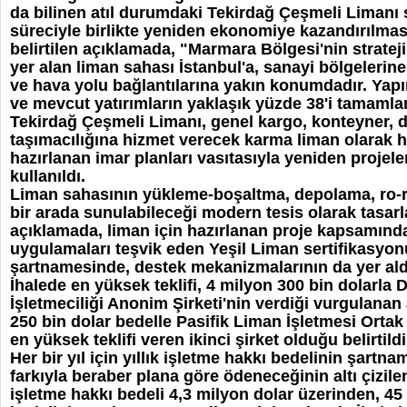
da bilinen atıl durumdaki Tekirdağ Çeşmeli Limanı 
süreciyle birlikte yeniden ekonomiye kazandırılmas
belirtilen açıklamada, "Marmara Bölgesi'nin strateji
yer alan liman sahası İstanbul'a, sanayi bölgelerine
ve hava yolu bağlantılarına yakın konumdadır. Yap
ve mevcut yatırımların yaklaşık yüzde 38'i tamamla
Tekirdağ Çeşmeli Limanı, genel kargo, konteyner, 
taşımacılığına hizmet verecek karma liman olarak 
hazırlanan imar planları vasıtasıyla yeniden projelen
kullanıldı.
Liman sahasının yükleme-boşaltma, depolama, ro-ro 
bir arada sunulabileceği modern tesis olarak tasarl
açıklamada, liman için hazırlanan proje kapsamınd
uygulamaları teşvik eden Yeşil Liman sertifikasyon
şartnamesinde, destek mekanizmalarının da yer aldığ
İhalede en yüksek teklifi, 4 milyon 300 bin dolarl
İşletmeciliği Anonim Şirketi'nin verdiği vurgulanan
250 bin dolar bedelle Pasifik Liman İşletmesi Orta
en yüksek teklifi veren ikinci şirket olduğu belirtildi
Her bir yıl için yıllık işletme hakkı bedelinin şart
farkıyla beraber plana göre ödeneceğinin altı çizile
işletme hakkı bedeli 4,3 milyon dolar üzerinden, 45 