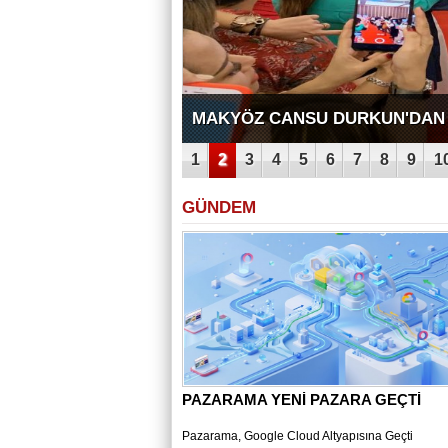
ARTIK EĞLENCE DEMEK RAYA
1
2
3
4
5
6
7
8
9
1
GÜNDEM
PAZARAMA YENİ PAZARA GEÇTİ
Pazarama, Google Cloud Altyapısına Geçti