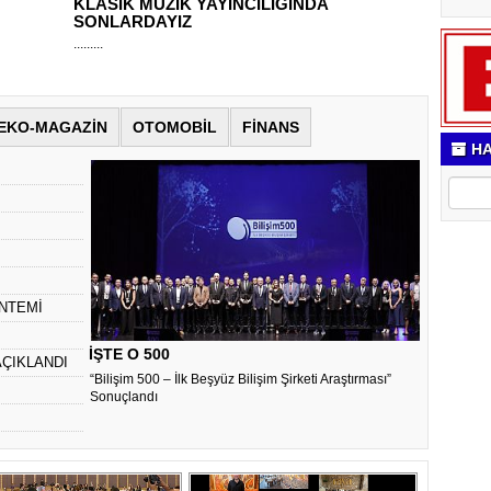
KLASİK MÜZİK YAYINCILIĞINDA
SONLARDAYIZ
.........
EKO-MAGAZİN
OTOMOBİL
FİNANS
HA
NTEMİ
İŞTE O 500
AÇIKLANDI
“Bilişim 500 – İlk Beşyüz Bilişim Şirketi Araştırması”
Sonuçlandı