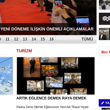
 DEMEK
TÜMÜ
0
11
12
13
14
15
16
TURİZM
Bizi 
ARTIK EĞLENCE DEMEK RAYA DEMEK
YA
Pasha Girne Otel'de Eğlencenin Yeni Adı "Raya" Açıldı