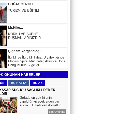
BOĞAÇ YÜZGÜL
TURİZM VE EĞİTİM
Mr.Hiko...
KORKU VE ŞÜPHE
DÜŞMANLARINIZDIR...
Çiğdem Yorgancıoğlu
İkilikli ve İkircikli Tabiat Diyalektiğinde
Mobius Spiral Mucizeler, Akış ve Doğa
Döngüsünün Bilgeliği...
Sinem Elgün
K OKUNAN HABERLER
BİR ROMAN DAHA
ÜN
BU HAFTA
BU AY
KASAP SUCUĞU SAĞLIKLI DEMEK
LDİR
EMİR EMİRHANOĞLU
Gıdada en çok hilenin
yapıldığı yiyeceklerden biri
BAYRAMDA ARA VERİN
sucuk.. Tüketirken dikkatli o..
865 Okunma