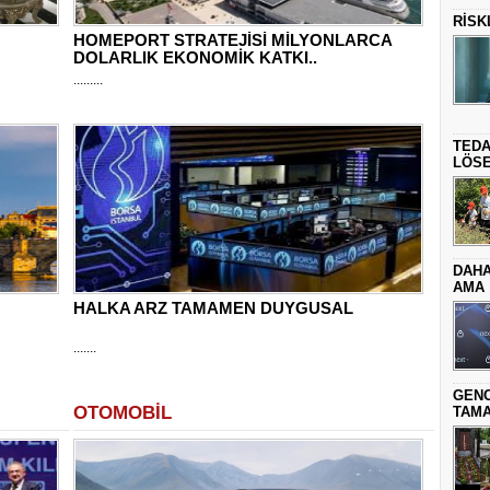
RİSK
HOMEPORT STRATEJİSİ MİLYONLARCA
DOLARLIK EKONOMİK KATKI..
.........
TEDA
LÖSE
DAHA
AMA
HALKA ARZ TAMAMEN DUYGUSAL
.......
GENC
OTOMOBİL
TAMA