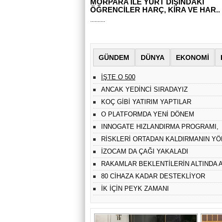
MORPARA İLE YURT DIŞINDAKİ
ÖĞRENCİLER HARÇ, KİRA VE HAR..
..........
GÜNDEM
DÜNYA
EKONOMİ
İŞTE O 500
ANCAK YEDİNCİ SIRADAYIZ
KOÇ GİBİ YATIRIM YAPTILAR
O PLATFORMDA YENİ DÖNEM
INNOGATE HIZLANDIRMA PROGRAMI,
GİRİŞİMLERİ SİLİKON..
RİSKLERİ ORTADAN KALDIRMANIN YÖ
İLETİŞİMDEN G..
İZOCAM DA ÇAĞI YAKALADI
RAKAMLAR BEKLENTİLERİN ALTINDA 
80 CİHAZA KADAR DESTEKLİYOR
İK İÇİN PEYK ZAMANI