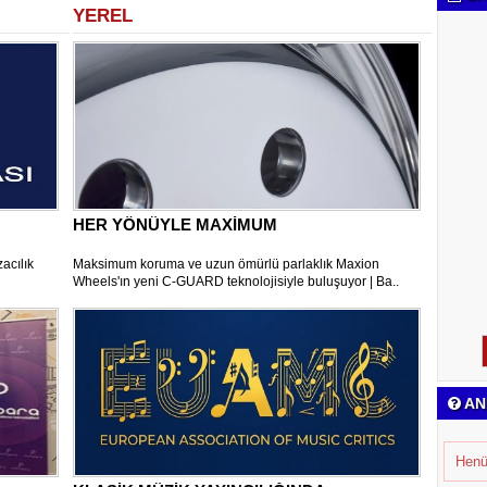
YEREL
HER YÖNÜYLE MAXİMUM
acılık
Maksimum koruma ve uzun ömürlü parlaklık Maxion
Wheels'ın yeni C-GUARD teknolojisiyle buluşuyor | Ba..
AN
Henü