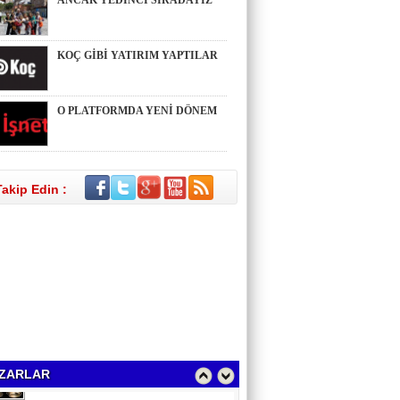
ANCAK YEDİNCİ SIRADAYIZ
KOÇ GİBİ YATIRIM YAPTILAR
Sinem Elgün
BİR ROMAN DAHA
O PLATFORMDA YENİ DÖNEM
EMİR EMİRHANOĞLU
BAYRAMDA ARA VERİN
Takip Edin :
MACİT SOYDAN
DÜNYANIN MERKEZİNDE YAŞADIĞINI
SANANLAR...
Aybüke Bafralıoğlu
FORO KÜLTÜRÜNÜN TRİBÜN
OYUNCULARI
ZARLAR