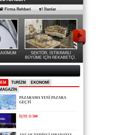
KI
Firma Rehberi
İlanlar
İKRARLI
MAKYÖZ CANSU
ARTIK EĞLENCE DEME
KABETÇİ..
DURKUN'DAN YENİ DÖNEME
RAYA DEMEK
İLİŞ..
DEM
TURİZM
EKONOMİ
MAGAZİN
PAZARAMA YENİ PAZARA
GEÇTİ
İŞTE O 500