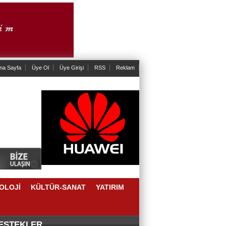
na Sayfa
Üye Ol
Üye Girişi
RSS
Reklam
OLOJİ
KÜLTÜR-SANAT
YATIRIM
DESTEKLER
IKLAMALAR