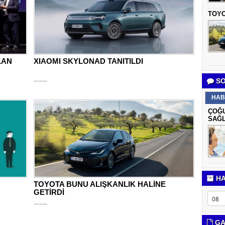
TOYO
LAN
XIAOMI SKYLONAD TANITILDI
.........
SO
HAB
ÇOĞU
SAĞL
HA
TOYOTA BUNU ALIŞKANLIK HALİNE
GETİRDİ
.........
GA