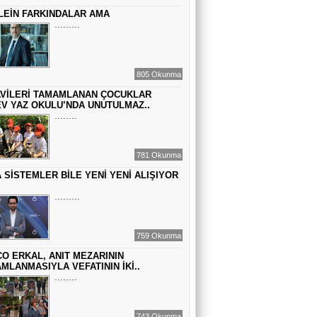
LEİN FARKINDALAR AMA
MACİT SOYDAN
.........
DÜNYANIN MERKEZİNDE YAŞADIĞINI
SANANLAR...
805 Okunma
VİLERİ TAMAMLANAN ÇOCUKLAR
V YAZ OKULU’NDA UNUTULMAZ..
........
781 Okunma
 SİSTEMLER BİLE YENİ YENİ ALIŞIYOR
.........
759 Okunma
O ERKAL, ANIT MEZARININ
MLANMASIYLA VEFATININ İKİ..
........
743 Okunma