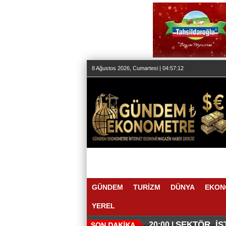
8 Ağustos 2026, Cumartesi | 04:57:14
GÜNDEM
TURİZM
DÜNYA
EKON
YEREL
SEKTÖR, İS
20:00 |
BEKLİYOR
MAKYÖZ CA
19:58 |