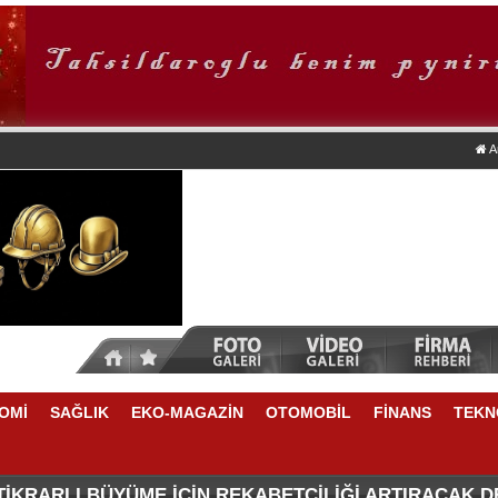
A
OMİ
SAĞLIK
EKO-MAGAZİN
OTOMOBİL
FİNANS
TEKN
TİKRARLI BÜYÜME İÇİN REKABETÇİLİĞİ ARTIRACAK 
NSU DURKUN'DAN YENİ DÖNEME İLİŞKİN ÖNEMLİ AÇ