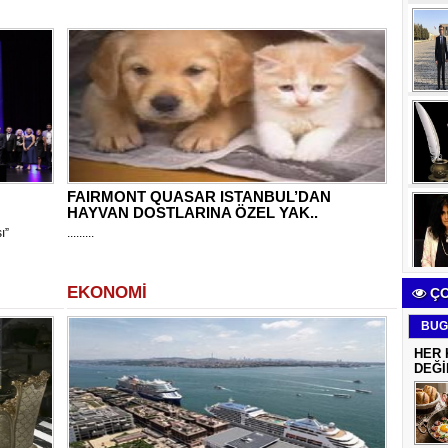
FAIRMONT QUASAR ISTANBUL’DAN
HAYVAN DOSTLARINA ÖZEL YAK..
ı”
.........
EKONOMİ
ÇO
BUG
HER 
DEĞİ