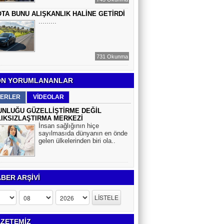
TA BUNU ALIŞKANLIK HALİNE GETİRDİ
.........
731 Okunma
N YORUMLANANLAR
ERLER
VİDEOLAR
NLUĞU GÜZELLİŞTİRME DEĞİL
IKSIZLAŞTIRMA MERKEZİ
İnsan sağlığının hiçe
sayılmasıda dünyanın en önde
gelen ülkelerinden biri ola..
BER ARŞİVİ
ZETEMİZ