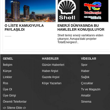
O LİSTE KAMUOYUYLA
ENERJİ DÜNYASINDA BU
PAYLAŞILDI
HAMLELER KONUŞULUYOR
.........
Shell temiz enerji varlıklarını elden
çıkarıyor, Avrupa'daki projeler
TotalEnergies'i..
GENEL
HABERLER
VİDEOLAR
İletişim
Günün Haberleri
Spor
Künye
Haber Arşivi
Haber
Linkler
Gazete Arşivi
Sağlık
Rss
Köşe Yazarları
Çocuklar
Üye Ol
Tv ve Magazin
Üye Girişi
Amatör
Önemli Telefonlar
Sinema
Sitene Ekle