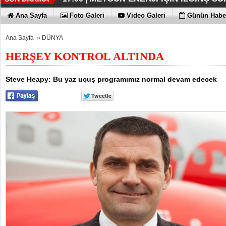
İŞTE HONOR MAGIC V6
TECNO'DA YENİLİKLER VAR
THY REKOR KIRMAYI SEVİYOR
ÖZEL FİYATLARLA GELDİLER
12:17 |
12:02 |
11:56 |
11:53 |
Ana Sayfa
Foto Galeri
Video Galeri
Günün Haber
Ana Sayfa
»
DÜNYA
HERŞEY KONTROL ALTINDA
Steve Heapy: Bu yaz uçuş programımız normal devam edecek