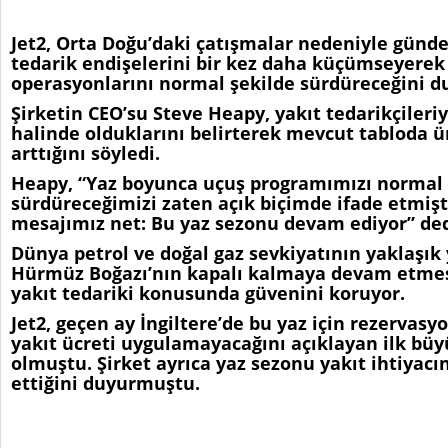
Jet2, Orta Doğu’daki çatışmalar nedeniyle günde
tedarik endişelerini bir kez daha küçümseyerek 
operasyonlarını normal şekilde sürdüreceğini d
Şirketin CEO’su Steve Heapy, yakıt tedarikçileri
halinde olduklarını belirterek mevcut tabloda ü
arttığını söyledi.
Heapy, “Yaz boyunca uçuş programımızı normal 
sürdüreceğimizi zaten açık biçimde ifade etmişti
mesajımız net: Bu yaz sezonu devam ediyor” ded
Dünya petrol ve doğal gaz sevkiyatının yaklaşık 
Hürmüz Boğazı’nın kapalı kalmaya devam etmes
yakıt tedariki konusunda güvenini koruyor.
Jet2, geçen ay İngiltere’de bu yaz için rezervasy
yakıt ücreti uygulamayacağını açıklayan ilk büy
olmuştu. Şirket ayrıca yaz sezonu yakıt ihtiyacı
ettiğini duyurmuştu.