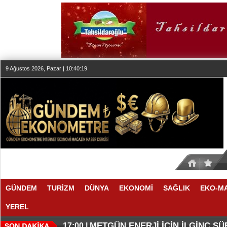
9 Ağustos 2026, Pazar | 10:40:20
GÜNDEM
TURİZM
DÜNYA
EKONOMİ
SAĞLIK
EKO-M
YEREL
O ANLAŞMADA NELER VAR
O TAHMİNDE YÜKSELME VAR
17:11 |
17:08 |
METGÜN ENERJİ İÇİN İLGİNÇ S
17:00 |