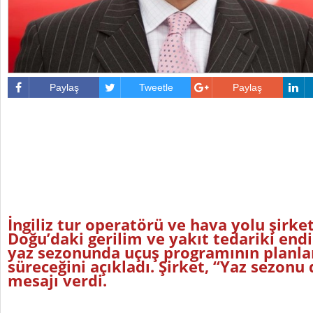
Paylaş
Tweetle
Paylaş
İngiliz tur operatörü ve hava yolu şirket
Doğu’daki gerilim ve yakıt tedariki end
yaz sezonunda uçuş programının planlan
süreceğini açıkladı. Şirket, “Yaz sezon
mesajı verdi.