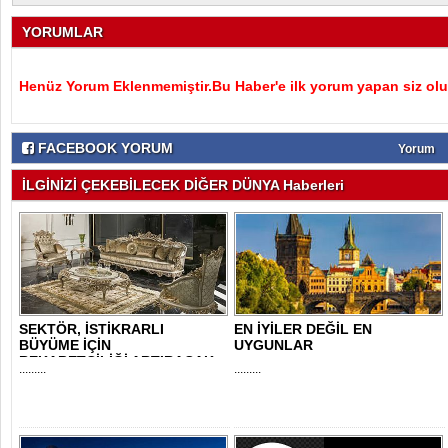
YORUMLAR
Henüz Yorum Eklenmemiştir.Bu Haber'e ilk yorum yapan siz olu
FACEBOOK YORUM
Yorum
İLGİNİZİ ÇEKEBİLECEK DİĞER DÜNYA Haberleri
SEKTÖR, İSTİKRARLI
EN İYİLER DEĞİL EN
BÜYÜME İÇİN
UYGUNLAR
REKABETÇİLİĞİ ARTIRACAK
.........
.........
DESTE..