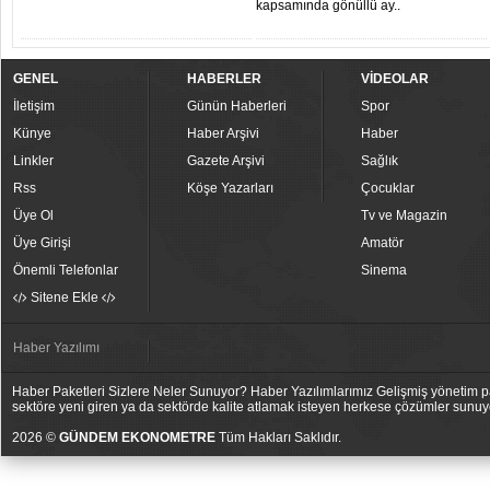
kapsamında gönüllü ay..
GENEL
HABERLER
VİDEOLAR
İletişim
Günün Haberleri
Spor
Künye
Haber Arşivi
Haber
Linkler
Gazete Arşivi
Sağlık
Rss
Köşe Yazarları
Çocuklar
Üye Ol
Tv ve Magazin
Üye Girişi
Amatör
Önemli Telefonlar
Sinema
Sitene Ekle
Haber Yazılımı
Haber Paketleri Sizlere Neler Sunuyor? Haber Yazılımlarımız Gelişmiş yönetim pan
sektöre yeni giren ya da sektörde kalite atlamak isteyen herkese çözümler sunuy
2026 ©
GÜNDEM EKONOMETRE
Tüm Hakları Saklıdır.