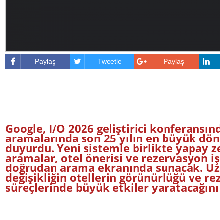
Paylaş
Tweetle
Paylaş
Google, I/O 2026 geliştirici konferansın
aramalarında son 25 yılın en büyük d
duyurdu. Yeni sistemle birlikte yapay z
aramalar, otel önerisi ve rezervasyon i
doğrudan arama ekranında sunacak. Uz
değişikliğin otellerin görünürlüğü ve r
süreçlerinde büyük etkiler yaratacağını 