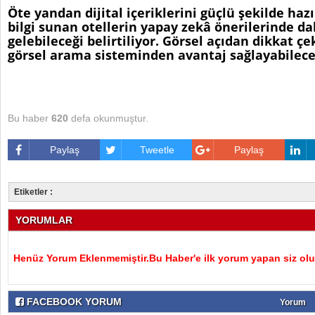
Öte yandan dijital içeriklerini güçlü şekilde hazı
bilgi sunan otellerin yapay zekâ önerilerinde d
gelebileceği belirtiliyor. Görsel açıdan dikkat çek
görsel arama sisteminden avantaj sağlayabileceğ
Bu haber
620
defa okunmuştur.
Paylaş
Tweetle
Paylaş
Etiketler :
YORUMLAR
Henüz Yorum Eklenmemiştir.Bu Haber'e ilk yorum yapan siz olu
FACEBOOK YORUM
Yorum