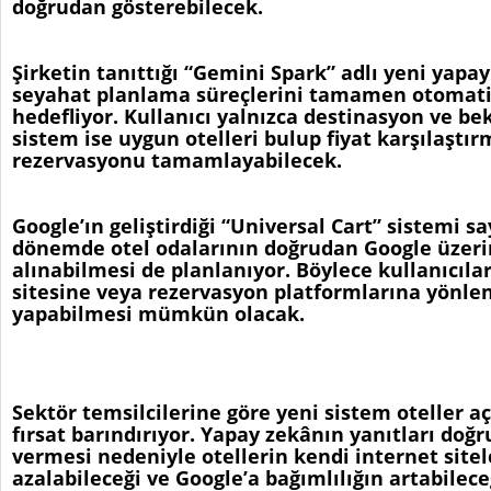
doğrudan gösterebilecek.
Şirketin tanıttığı “Gemini Spark” adlı yeni yapay
seyahat planlama süreçlerini tamamen otomati
hedefliyor. Kullanıcı yalnızca destinasyon ve bek
sistem ise uygun otelleri bulup fiyat karşılaştı
rezervasyonu tamamlayabilecek.
Google’ın geliştirdiği “Universal Cart” sistemi s
dönemde otel odalarının doğrudan Google üzeri
alınabilmesi de planlanıyor. Böylece kullanıcılar
sitesine veya rezervasyon platformlarına yönle
yapabilmesi mümkün olacak.
Sektör temsilcilerine göre yeni sistem oteller 
fırsat barındırıyor. Yapay zekânın yanıtları do
vermesi nedeniyle otellerin kendi internet sitel
azalabileceği ve Google’a bağımlılığın artabilece