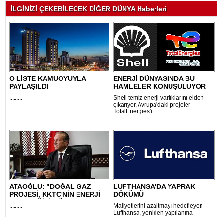
İLGİNİZİ ÇEKEBİLECEK DİĞER DÜNYA Haberleri
O LİSTE KAMUOYUYLA
ENERJİ DÜNYASINDA BU
PAYLAŞILDI
HAMLELER KONUŞULUYOR
.........
Shell temiz enerji varlıklarını elden
çıkarıyor, Avrupa'daki projeler
TotalEnergies'i..
ATAOĞLU: "DOĞAL GAZ
LUFTHANSA'DA YAPRAK
PROJESİ, KKTC'NİN ENERJİ
DÖKÜMÜ
GELECEĞİNİ GÜVE..
.........
Maliyetlerini azaltmayı hedefleyen
Lufthansa, yeniden yapılanma