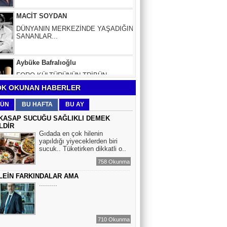
DÜNYANIN MERKEZİNDE YAŞADIĞINI
SANANLAR...
Aybüke Bafralıoğlu
FORO KÜLTÜRÜNÜN TRİBÜN
OYUNCULARI
BOĞAÇ YÜZGÜL
K OKUNAN HABERLER
TURİZM VE EĞİTİM
ÜN
BU HAFTA
BU AY
KASAP SUCUĞU SAĞLIKLI DEMEK
LDİR
Mr.Hiko...
Gıdada en çok hilenin
yapıldığı yiyeceklerden biri
KORKU VE ŞÜPHE
sucuk.. Tüketirken dikkatli o..
DÜŞMANLARINIZDIR...
758 Okunma
LEİN FARKINDALAR AMA
Çiğdem Yorgancıoğlu
.........
İkilikli ve İkircikli Tabiat Diyalektiğinde
Mobius Spiral Mucizeler, Akış ve Doğa
Döngüsünün Bilgeliği...
710 Okunma
Sinem Elgün