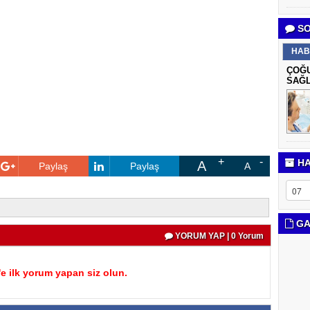
SO
HAB
ÇOĞU
SAĞL
HA
A
Paylaş
Paylaş
A
GA
YORUM YAP | 0 Yorum
 ilk yorum yapan siz olun.