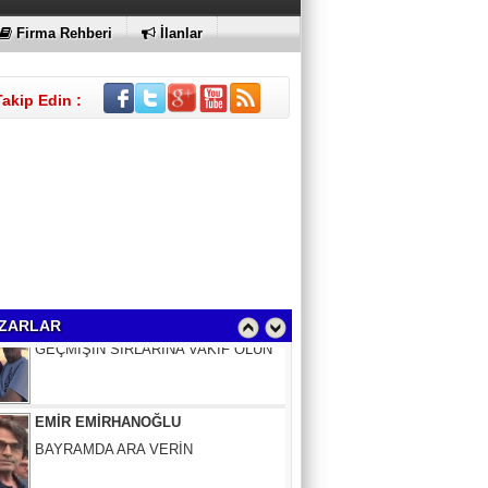
Firma Rehberi
İlanlar
Takip Edin :
Sinem Elgün
GEÇMİŞİN SIRLARINA VAKIF OLUN
ZARLAR
EMİR EMİRHANOĞLU
BAYRAMDA ARA VERİN
MACİT SOYDAN