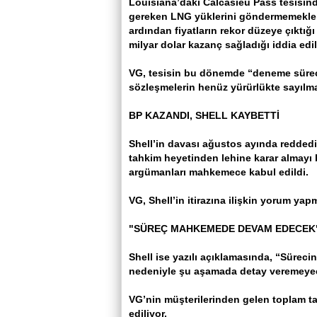
Louisiana’daki Calcasieu Pass tesisin
gereken LNG yüklerini göndermemekle 
ardından fiyatların rekor düzeye çıktı
milyar dolar kazanç sağladığı iddia edil
VG, tesisin bu dönemde “deneme süre
sözleşmelerin henüz yürürlükte sayılm
BP KAZANDI, SHELL KAYBETTİ
Shell’in davası ağustos ayında reddedi
tahkim heyetinden lehine karar almayı
argümanları mahkemece kabul edildi.
VG, Shell’in itirazına ilişkin yorum ya
"SÜREÇ MAHKEMEDE DEVAM EDECEK
Shell ise yazılı açıklamasında, “Sürec
nedeniyle şu aşamada detay veremeyecek
VG’nin müşterilerinden gelen toplam ta
ediliyor.