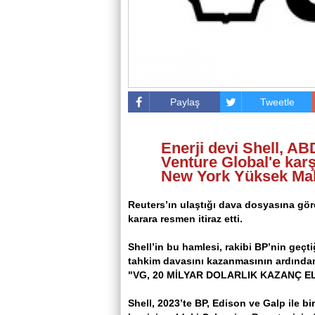
Paylaş
Tweetle
Enerji devi Shell, ABD
Venture Global'e karş
New York Yüksek Mahk
Reuters’ın ulaştığı dava dosyasına göre 
karara resmen itiraz etti.
Shell’in bu hamlesi, rakibi BP’nin geçt
tahkim davasını kazanmasının ardından
"VG, 20 MİLYAR DOLARLIK KAZANÇ EL
Shell, 2023’te BP, Edison ve Galp ile bir