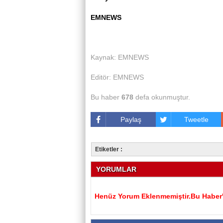
EMNEWS
Kaynak: EMNEWS
Editör: EMNEWS
Bu haber
678
defa okunmuştur.
Paylaş
Tweetle
Etiketler :
YORUMLAR
Henüz Yorum Eklenmemiştir.Bu Haber'e