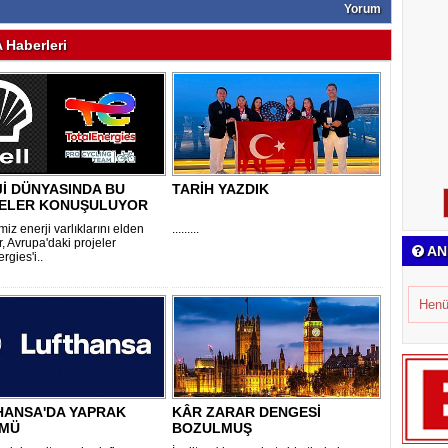
Yorum
Haberleri
İ DÜNYASINDA BU
TARİH YAZDIK
ELER KONUŞULUYOR
miz enerji varlıklarını elden
.........
r, Avrupa'daki projeler
AN
rgies'i..
Henü
HANSA'DA YAPRAK
KÂR ZARAR DENGESİ
MÜ
BOZULMUŞ