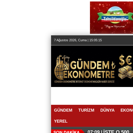
7 Ağustos 2026, Cuma | 15:05:16
GÜNDEM
TURİZM
DÜNYA
EKON
YEREL
İŞTE O 500
07:09 |