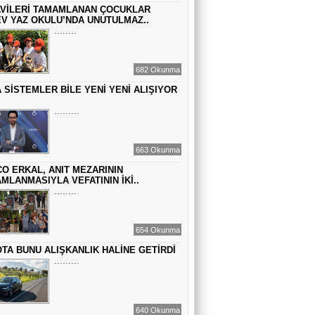
VİLERİ TAMAMLANAN ÇOCUKLAR
GEÇMİŞİN SIRLARINA VAKIF OLUN
V YAZ OKULU’NDA UNUTULMAZ..
........
EMİR EMİRHANOĞLU
682 Okunma
BAYRAMDA ARA VERİN
 SİSTEMLER BİLE YENİ YENİ ALIŞIYOR
.........
MACİT SOYDAN
DÜNYANIN MERKEZİNDE YAŞADIĞINI
663 Okunma
SANANLAR...
O ERKAL, ANIT MEZARININ
MLANMASIYLA VEFATININ İKİ..
........
654 Okunma
TA BUNU ALIŞKANLIK HALİNE GETİRDİ
.........
640 Okunma