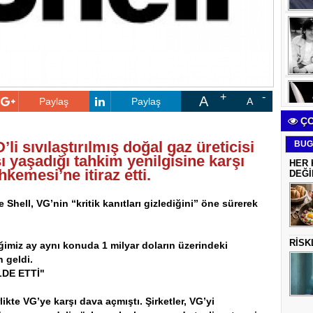
A
Paylaş
Paylaş
A
ÇO
’li sıvılaştırılmış doğal gaz üreticisi
BUG
ı yaşadığı tahkim yenilgisine karşı
HER 
emesi’ne itiraz etti.
DEĞİ
Shell, VG’nin “kritik kanıtları gizlediğini” öne sürerek
RİSK
iğimiz ay aynı konuda 1 milyar doların üzerindeki
 geldi.
DE ETTİ"
likte VG’ye karşı dava açmıştı. Şirketler, VG’yi