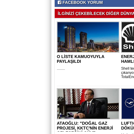
FACEBOOK YORUM
İLGİNİZİ ÇEKEBİLECEK DİĞER DÜNYA 
O LİSTE KAMUOYUYLA
ENERJ
PAYLAŞILDI
HAML
.........
Shell te
çıkarıyo
TotalEne
ATAOĞLU: "DOĞAL GAZ
LUFT
PROJESİ, KKTC'NİN ENERJİ
DÖKÜ
GELECEĞİNİ GÜVE..