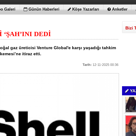
o Galeri
Günün Haberleri
Köşe Yazarları
Anketler
Bizi 
 ‘ŞAH’INI DEDİ
 doğal gaz üreticisi Venture Global'e karşı yaşadığı tahkim
mesi’ne itiraz etti.
Tarih:
12-11-2025 00:36
YA