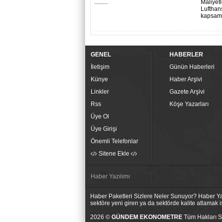
.........
Maliyet
Lufthan
kapsamı
GENEL
HABERLER
İletişim
Günün Haberleri
Künye
Haber Arşivi
Linkler
Gazete Arşivi
Rss
Köşe Yazarları
Üye Ol
Üye Girişi
Önemli Telefonlar
Sitene Ekle
Haber Yazılımı
Haber Paketleri Sizlere Neler Sunuyor? Haber Yaz
sektöre yeni giren ya da sektörde kalite atlamak
2026 ©
GÜNDEM EKONOMETRE
Tüm Hakları Sa