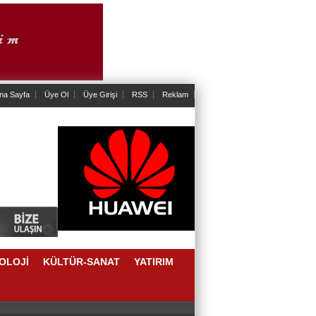
na Sayfa
Üye Ol
Üye Girişi
RSS
Reklam
OLOJİ
KÜLTÜR-SANAT
YATIRIM