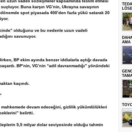
den uzun vadeli sözleşmeler kapsamında teslim etmesi
TEDA
suçluyor. Buna karşın VG’nin, Ukrayna savaşının
LÖSE
ğı dönemde spot piyasada 400’den fazla yükü satarak 20
iyor.
cinde” olduğunu ve bu nedenle uzun vadeli
adığını savunuyor.
DAHA
AMA
lirken, BP ekim ayında benzer iddialarla açtığı davada
 başardı. BP’nin, VG’nin “adil davranmadığı” yönündeki
GENC
TAMA
pmaktan kaçındı.
"
TOYO
in mahkemede devam edeceğini, gizlilik yükümlülükleri
lerini” belirtti.
leplerin 5,5 milyar dolar seviyesinde olduğu tahmin