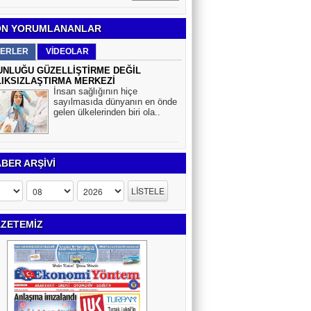
N YORUMLANANLAR
ERLER
VİDEOLAR
NLUĞU GÜZELLİŞTİRME DEĞİL
IKSIZLAŞTIRMA MERKEZİ
İnsan sağlığının hiçe
sayılmasıda dünyanın en önde
gelen ülkelerinden biri ola..
BER ARŞİVİ
ZETEMİZ