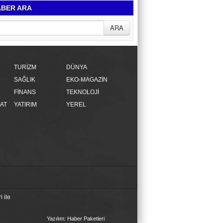
BER ARA
TURİZM
DÜNYA
SAĞLIK
EKO-MAGAZİN
FİNANS
TEKNOLOJİ
AT
YATIRIM
YEREL
 ile
Yazılım: Haber Paketleri