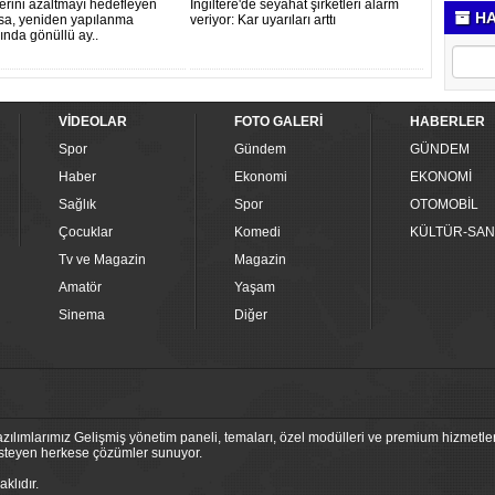
lerini azaltmayı hedefleyen
İngiltere'de seyahat şirketleri alarm
HA
sa, yeniden yapılanma
veriyor: Kar uyarıları arttı
nda gönüllü ay..
VİDEOLAR
FOTO GALERİ
HABERLER
Spor
Gündem
GÜNDEM
Haber
Ekonomi
EKONOMİ
Sağlık
Spor
OTOMOBİL
Çocuklar
Komedi
KÜLTÜR-SAN
Tv ve Magazin
Magazin
Amatör
Yaşam
Sinema
Diğer
ılımlarımız Gelişmiş yönetim paneli, temaları, özel modülleri ve premium hizmetleri
 isteyen herkese çözümler sunuyor.
klıdır.