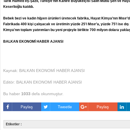
Tarık Hamed eş-Şazli, Türkiye'nin Kahire Büyükelçisi Salih Mutlu Şen ve Ha
Keserlioğlu katıldı.
Bebek bezi ve kadın hijyen ürünleri üretecek fabrika, Hayat Kimya’nın Mısır’da
Fabrikada 400 kişi çalışacak ve üretimin yüzde 25’i Mısır’a, yüzde 75’i ise dı
Kimya'nın toplam yatırımları bu yeni projeyle birlikte 700 milyon dolara yakl
BALKAN EKONOMİ HABER AJANSI
Kaynak: BALKAN EKONOMİ HABER AJANSI
Editör: BALKAN EKONOMİ HABER AJANSI
Bu haber
1033
defa okunmuştur.
Paylaş
Tweetle
Paylaş
Etiketler :