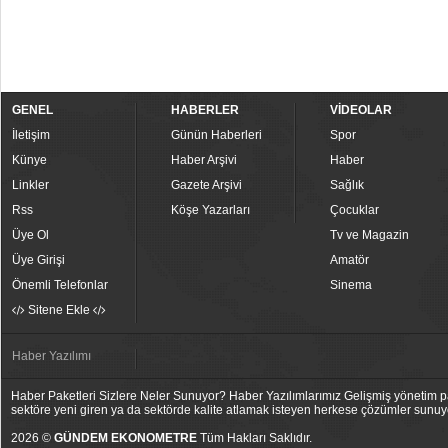
GENEL
HABERLER
VİDEOLAR
İletişim
Günün Haberleri
Spor
Künye
Haber Arşivi
Haber
Linkler
Gazete Arşivi
Sağlık
Rss
Köşe Yazarları
Çocuklar
Üye Ol
Tv ve Magazin
Üye Girişi
Amatör
Önemli Telefonlar
Sinema
Sitene Ekle
Haber Yazılımı
Haber Paketleri Sizlere Neler Sunuyor? Haber Yazılımlarımız Gelişmiş yönetim pan
sektöre yeni giren ya da sektörde kalite atlamak isteyen herkese çözümler sunuy
2026 ©
GÜNDEM EKONOMETRE
Tüm Hakları Saklıdır.