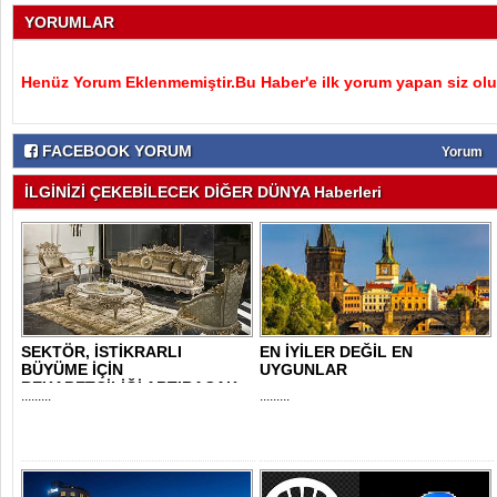
YORUMLAR
Henüz Yorum Eklenmemiştir.Bu Haber'e ilk yorum yapan siz olu
FACEBOOK YORUM
Yorum
İLGİNİZİ ÇEKEBİLECEK DİĞER DÜNYA Haberleri
SEKTÖR, İSTİKRARLI
EN İYİLER DEĞİL EN
BÜYÜME İÇİN
UYGUNLAR
REKABETÇİLİĞİ ARTIRACAK
.........
.........
DESTE..