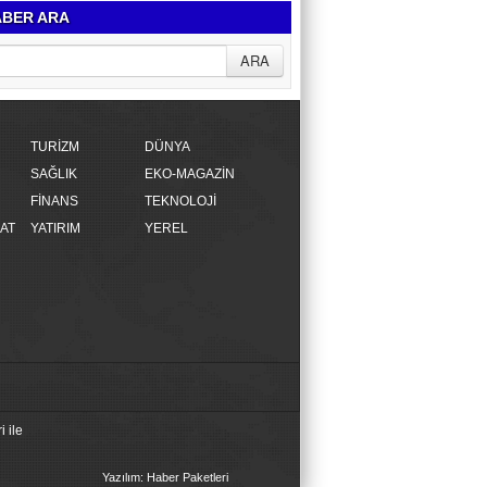
BER ARA
TURİZM
DÜNYA
SAĞLIK
EKO-MAGAZİN
FİNANS
TEKNOLOJİ
AT
YATIRIM
YEREL
 ile
Yazılım: Haber Paketleri