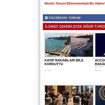
Henüz Yorum Eklenmemiştir.Bu Haber'e
FACEBOOK YORUM
İLGİNİZİ ÇEKEBİLECEK DİĞER TURİZM
KAYIP RAKAMLARI BİLE
ACCO
KORKUTTU
RAKA
DAHA 
.........
.........