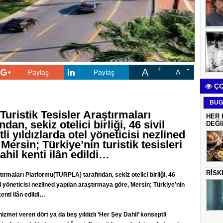
A
Paylaş
Paylaş
A
ÇO
BUG
 Turistik Tesisler Araştırmaları
HER 
n, sekiz otelici birliği, 46 sivil
DEĞİ
i yıldızlarda otel yöneticisi nezlined
Mersin; Türkiye’nin turistik tesisleri
ahil kenti ilân edildi…
RİSK
ştırmaları Platformu(TURPLA) tarafından, sekiz otelici birliği, 46
tel yöneticisi nezlined yapılan araştırmaya göre, Mersin; Türkiye’nin
kenti ilân edildi…
hizmet veren dört ya da beş yıldızlı ‘Her Şey Dahil’ konseptli