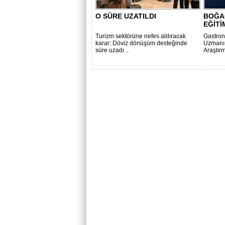
O SÜRE UZATILDI
BOĞA
EĞİTİ
Turizm sektörüne nefes aldıracak
Gastron
karar: Döviz dönüşüm desteğinde
Uzmanı,
süre uzadı ..
Araştırm