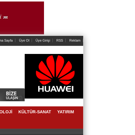
na Sayfa
Üye Ol
Üye Girişi
RSS
Reklam
OLOJİ
KÜLTÜR-SANAT
YATIRIM
AKLAŞIM