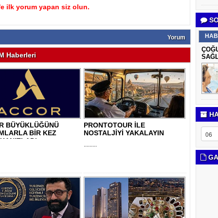
 ilk yorum yapan siz olun.
SO
HAB
Yorum
ÇOĞU
 Haberleri
SAĞL
HA
R BÜYÜKLÜĞÜNÜ
PRONTOTOUR İLE
MLARLA BİR KEZ
NOSTALJİYİ YAKALAYIN
KANITLADI
.........
GA