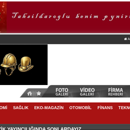
A
OMİ
SAĞLIK
EKO-MAGAZİN
OTOMOBİL
FİNANS
TEKN
ZASI ANKARA'DA
QUASAR ISTANBUL’DAN HAYVAN DOSTLARINA ÖZEL Y
İK YAYINCILIĞINDA SONLARDAYIZ