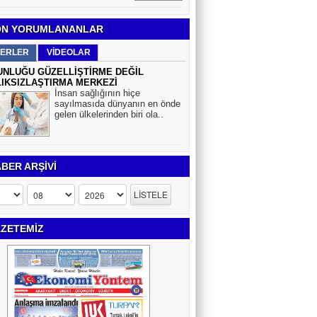
N YORUMLANANLAR
ERLER
VİDEOLAR
NLUĞU GÜZELLİŞTİRME DEĞİL
IKSIZLAŞTIRMA MERKEZİ
İnsan sağlığının hiçe
sayılmasıda dünyanın en önde
gelen ülkelerinden biri ola..
BER ARŞİVİ
ZETEMİZ