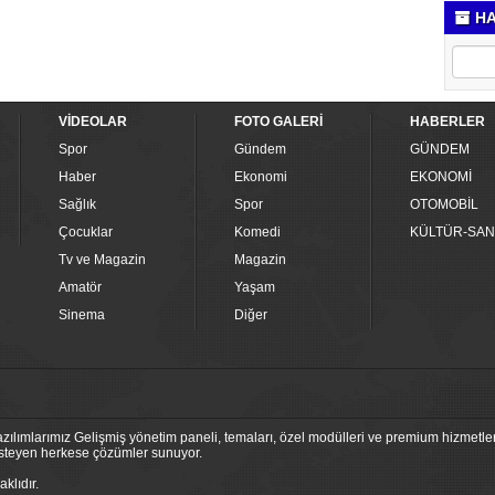
HA
VİDEOLAR
FOTO GALERİ
HABERLER
Spor
Gündem
GÜNDEM
Haber
Ekonomi
EKONOMİ
Sağlık
Spor
OTOMOBİL
Çocuklar
Komedi
KÜLTÜR-SAN
Tv ve Magazin
Magazin
Amatör
Yaşam
Sinema
Diğer
ılımlarımız Gelişmiş yönetim paneli, temaları, özel modülleri ve premium hizmetleri
 isteyen herkese çözümler sunuyor.
klıdır.