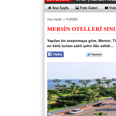
DÜZENLEME
ERKEN TEŞH
KAYIP RAK
EN İYİLER 
KOÇ GİBİ Y
DÖRT ŞİRKE
FUJİTSU'DA
07:17 |
07:12 |
06:33 |
06:28 |
06:23 |
06:17 |
06:13 |
Ana Sayfa
Foto Galeri
Vide
Ana Sayfa
»
TURİZM
MERSİN OTELLERİ SINI
Yapılan bir araştırmaya göre, Mersin; Tü
en kötü turizm sahil şehri ilân edildi…