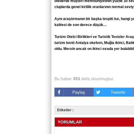
otellerde müşteri memnuniyetinin yüzde 30 sevi
cluplarda genel kirlilik oranlarının normal seviy
Aynı araştırmanın bir başka tespiti ise, hangi 
kalitesi de son derece düşük…
Turizm Otelci Birlikleri ve Turistik Tesisler Ar
turizm kenti Antalya olurken, Muğla ikinci, Balı
oldu. Mersin ancak on ikinci sırada yer bulabil
Bu haber
453
defa okunmuştur.
Paylaş
Tweetle
Etiketler :
YORUMLAR