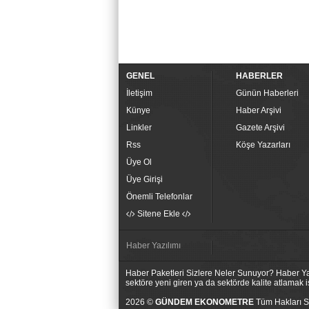
GENEL
HABERLER
İletişim
Günün Haberleri
Künye
Haber Arşivi
Linkler
Gazete Arşivi
Rss
Köşe Yazarları
Üye Ol
Üye Girişi
Önemli Telefonlar
Sitene Ekle
Haber Yazılımı
Haber Paketleri Sizlere Neler Sunuyor? Haber Yaz
sektöre yeni giren ya da sektörde kalite atlamak
2026 ©
GÜNDEM EKONOMETRE
Tüm Hakları Sa