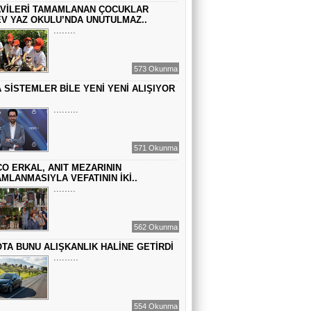
VİLERİ TAMAMLANAN ÇOCUKLAR
GEÇMİŞİN SIRLARINA VAKIF OLUN
V YAZ OKULU’NDA UNUTULMAZ..
........
EMİR EMİRHANOĞLU
573 Okunma
BAYRAMDA ARA VERİN
 SİSTEMLER BİLE YENİ YENİ ALIŞIYOR
.........
MACİT SOYDAN
DÜNYANIN MERKEZİNDE YAŞADIĞINI
571 Okunma
SANANLAR...
O ERKAL, ANIT MEZARININ
MLANMASIYLA VEFATININ İKİ..
........
562 Okunma
TA BUNU ALIŞKANLIK HALİNE GETİRDİ
.........
554 Okunma