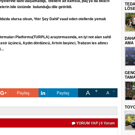
yelerine dahi ulaşamadığı, otellere ait kamsul, plaj ya da beach
TEDA
elerin bile üstünde bulunduğu dile getirildi.
LÖSE
yıldızda olursa olsun, ‘Her Şey Dahil’ vaad eden otellerde yemak
aştırmaları Platformu(TURPLA) araştırmasında, en iyi not alan sahil
DAHA
AMA
kesir üçüncü, Aydın dördüncü, Artvin beşinci, Trabzon ies altıncı
di…
GENC
TAMA
A
Paylaş
Paylaş
A
TOYO
YORUM YAP | 0 Yorum