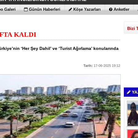
Yİ DESTEKLİYORLARMIŞ
İS FITIKTA DA ÖNEMLİ
AMLARI BİLE KORKUTTU
DEĞİL EN UYGUNLAR
ATIRIM YAPTILAR
T DAHA!!!
N YENİ RENK
o Galeri
Günün Haberleri
Köşe Yazarları
Anketler
Bizi 
FTA KALDI
rkiye’nin ‘Her Şey Dahil’ ve ‘Turist Ağırlama’ konularında
Tarih:
17-06-2025 19:12
YA