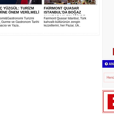
Ç YÜZGÜL: TURİZM
FAİRMONT QUASAR
MİNE ÖNEM VERİLMELİ
ISTANBUL’DA BOĞAZ
MANZARASI EŞLİĞİNDE
omi&Gastronomi Turizmi
Fairmont Quasar Istanbul, Türk
GELENE..
 Gurme ve Gastronom Tarihi
kahvaltı kültürünün zengin
acısı ve Yaza..
lezzetlerini; her Pazar, Uk..
AN
Henü