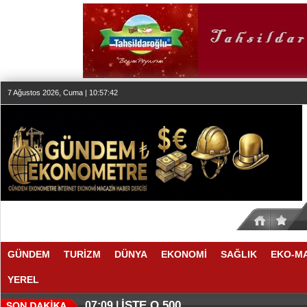
7 Ağustos 2026, Cuma | 10:57:43
GÜNDEM
TURİZM
DÜNYA
EKONOMİ
SAĞLIK
EKO-M
YEREL
İŞTE O 500
07:09 |