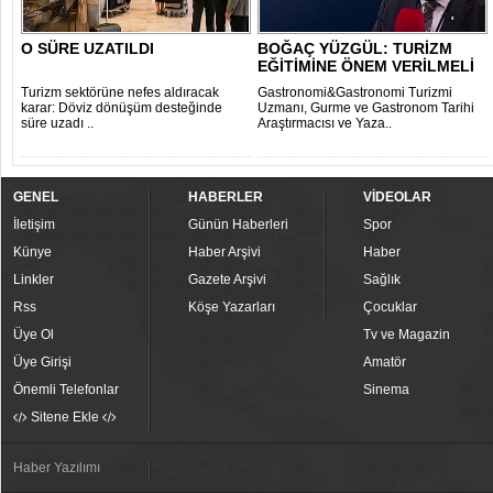
O SÜRE UZATILDI
BOĞAÇ YÜZGÜL: TURİZM
EĞİTİMİNE ÖNEM VERİLMELİ
Turizm sektörüne nefes aldıracak
Gastronomi&Gastronomi Turizmi
karar: Döviz dönüşüm desteğinde
Uzmanı, Gurme ve Gastronom Tarihi
süre uzadı ..
Araştırmacısı ve Yaza..
GENEL
HABERLER
VİDEOLAR
İletişim
Günün Haberleri
Spor
Künye
Haber Arşivi
Haber
Linkler
Gazete Arşivi
Sağlık
Rss
Köşe Yazarları
Çocuklar
Üye Ol
Tv ve Magazin
Üye Girişi
Amatör
Önemli Telefonlar
Sinema
Sitene Ekle
Haber Yazılımı