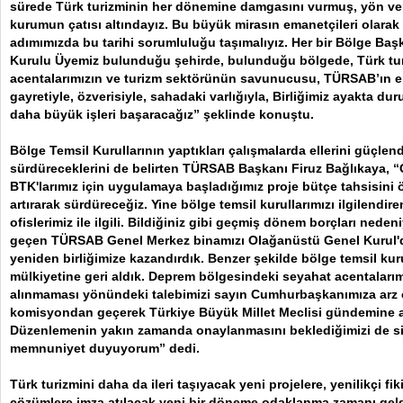
sürede Türk turizminin her dönemine damgasını vurmuş, yön ver
kurumun çatısı altındayız. Bu büyük mirasın emanetçileri olarak h
adımımızda bu tarihi sorumluluğu taşımalıyız. Her bir Bölge Baş
Kurulu Üyemiz bulunduğu şehirde, bulunduğu bölgede, Türk tur
acentalarımızın ve turizm sektörünün savunucusu, TÜRSAB’ın el
gayretiyle, özverisiyle, sahadaki varlığıyla, Birliğimiz ayakta dur
daha büyük işleri başaracağız” şeklinde konuştu.
Bölge Temsil Kurullarının yaptıkları çalışmalarda ellerini güçlen
sürdüreceklerini de belirten TÜRSAB Başkanı Firuz Bağlıkaya,
BTK'larımız için uygulamaya başladığımız proje bütçe tahsisi
artırarak sürdüreceğiz. Yine bölge temsil kurullarımızı ilgilendir
ofislerimiz ile ilgili. Bildiğiniz gibi geçmiş dönem borçları nede
geçen TÜRSAB Genel Merkez binamızı Olağanüstü Genel Kurul'da
yeniden birliğimize kazandırdık. Benzer şekilde bölge temsil kurul
mülkiyetine geri aldık. Deprem bölgesindeki seyahat acentalarımı
alınmaması yönündeki talebimizi sayın Cumhurbaşkanımıza arz et
komisyondan geçerek Türkiye Büyük Millet Meclisi gündemine al
Düzenlemenin yakın zamanda onaylanmasını beklediğimizi de si
memnuniyet duyuyorum” dedi.
Türk turizmini daha da ileri taşıyacak yeni projelere, yenilikçi fiki
çözümlere imza atılacak yeni bir döneme odaklanma zamanı gel