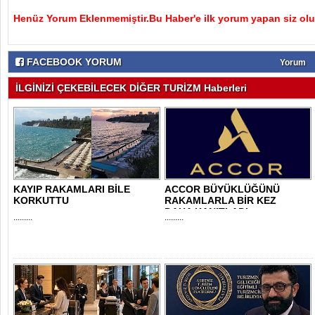
Henüz Yorum Eklenmemiştir.Bu Haber'e ilk yorum yapan siz olu
FACEBOOK YORUM
Yorum
İLGİNİZİ ÇEKEBİLECEK DİĞER TURİZM Haberleri
KAYIP RAKAMLARI BİLE
ACCOR BÜYÜKLÜĞÜNÜ
KORKUTTU
RAKAMLARLA BİR KEZ
DAHA KANITLADI
.........
.........