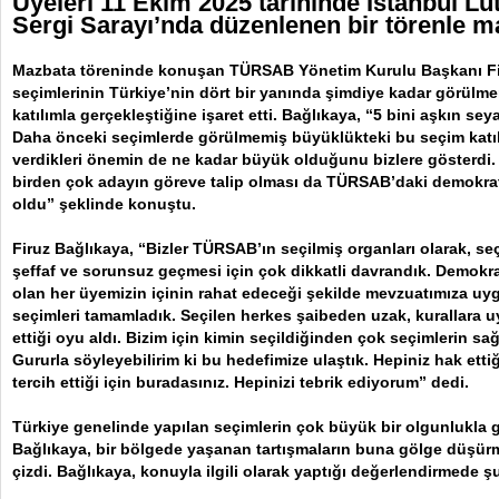
Üyeleri 11 Ekim 2025 tarihinde İstanbul Lü
Sergi Sarayı’nda düzenlenen bir törenle ma
Mazbata töreninde konuşan TÜRSAB Yönetim Kurulu Başkanı Fi
seçimlerinin Türkiye’nin dört bir yanında şimdiye kadar görülm
katılımla gerçekleştiğine işaret etti. Bağlıkaya, “5 bini aşkın se
Daha önceki seçimlerde görülmemiş büyüklükteki bu seçim katılı
verdikleri önemin de ne kadar büyük olduğunu bizlere gösterdi
birden çok adayın göreve talip olması da TÜRSAB’daki demokrat
oldu” şeklinde konuştu.
Firuz Bağlıkaya, “Bizler TÜRSAB’ın seçilmiş organları olarak, se
şeffaf ve sorunsuz geçmesi için çok dikkatli davrandık. Demokr
olan her üyemizin içinin rahat edeceği şekilde mevzuatımıza uy
seçimleri tamamladık. Seçilen herkes şaibeden uzak, kurallara 
ettiği oyu aldı. Bizim için kimin seçildiğinden çok seçimlerin sağl
Gururla söyleyebilirim ki bu hedefimize ulaştık. Hepiniz hak ettiği
tercih ettiği için buradasınız. Hepinizi tebrik ediyorum” dedi.
Türkiye genelinde yapılan seçimlerin çok büyük bir olgunlukla ge
Bağlıkaya, bir bölgede yaşanan tartışmaların buna gölge düşürm
çizdi. Bağlıkaya, konuyla ilgili olarak yaptığı değerlendirmede şu