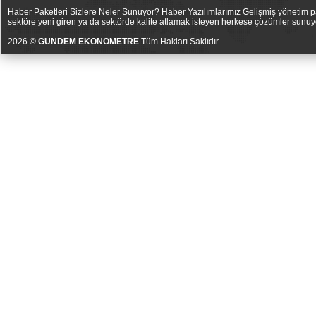
Haber Paketleri Sizlere Neler Sunuyor? Haber Yazılımlarımız Gelişmiş yönetim pan
sektöre yeni giren ya da sektörde kalite atlamak isteyen herkese çözümler sunuy
2026 ©
GÜNDEM EKONOMETRE
Tüm Hakları Saklıdır.