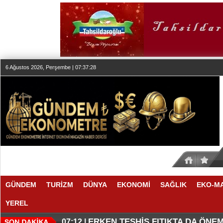
6 Ağustos 2026, Perşembe | 07:37:28
GÜNDEM
TURİZM
DÜNYA
EKONOMİ
SAĞLIK
EKO-M
YEREL
KLASİK MÜZİK YAYINCILIĞINDA
DÜZENLEMEYİ DESTEKLİYORLA
07:27 |
07:17 |
ERKEN TEŞHİS FITIKTA DA ÖNEM
07:12 |