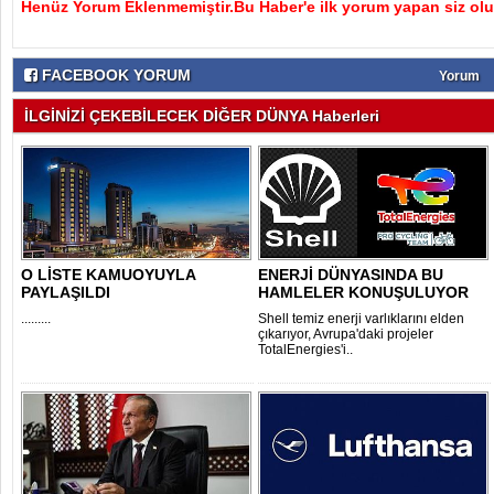
Henüz Yorum Eklenmemiştir.Bu Haber'e ilk yorum yapan siz olu
FACEBOOK YORUM
Yorum
İLGİNİZİ ÇEKEBİLECEK DİĞER DÜNYA Haberleri
O LİSTE KAMUOYUYLA
ENERJİ DÜNYASINDA BU
PAYLAŞILDI
HAMLELER KONUŞULUYOR
.........
Shell temiz enerji varlıklarını elden
çıkarıyor, Avrupa'daki projeler
TotalEnergies'i..