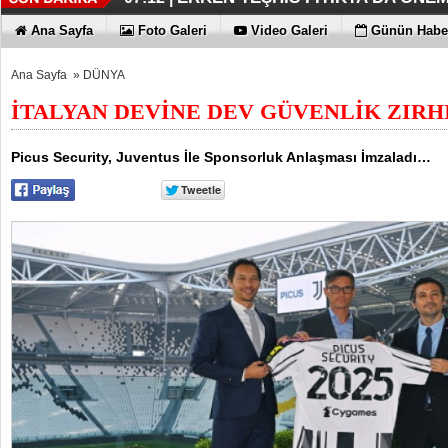
KAYIP RAKAMLARI BİLE KORKU
EN İYİLER DEĞİL EN UYGUNLAR
KOÇ GİBİ YATIRIM YAPTILAR
DÖRT ŞİRKET DAHA!!!
FUJİTSU'DAN YENİ RENK
06:33 |
06:28 |
06:23 |
06:17 |
06:13 |
Ana Sayfa
Foto Galeri
Video Galeri
Günün Haber
Ana Sayfa
»
DÜNYA
İTALYAN DEVİNE DEV GÜVENLİK ZIRH
Picus Security, Juventus İle Sponsorluk Anlaşması İmzaladı…