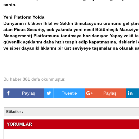
sahip.
Yeni Platform Yolda
Dünyanın ilk Siber İhlal ve Saldırı Simülasyonu ürününü gelişti
atan Picus Security, çok yakında yeni nesil Bütünleşik Maruziye
Management) Platformunu tanıtmaya hazırlanıyor. Yapay zekâ ta
güvenlik açıklarını daha hızlı tespit edip kapatmasına, risklerin
ve siber dayanıklılıklarını bir üst seviyeye taşımalarına olanak 
Bu haber
381
defa okunmuştur.
Paylaş
Tweetle
Paylaş
Etiketler :
YORUMLAR