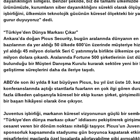
dayanıklılığın simgesi. Benzer şekilde, biz de tamamı ülkemizde g
ürünümüzle, kurumların siber dayanıklılığını sürekli olarak ölçü
işbirliğini, ülkemizin teknolojik gücünün küresel ölçekteki bir 
gurur duyuyoruz” dedi.
“Türkiye’den Dünya Markası Çıkar”
Ankara’da doğan Picus Security, bugün aralarında dünyanın en
bazılarının da yer aldığı 50 ülkede 600’ün üzerinde müşteriye hiz
yıl aldığı 45 milyon dolarlık Seri C yatırımıyla birlikte ülkemize ç
milyon dolara çıkardı. Aralarında Fortune 500 şirketlerinin üst d
bulunduğu bir Müşteri Danışma Kurulu kurarak sektöre yeni bir 
geliştirme süreçlerini daha da ileriye taşıdı.
ABD’de son iki yılda 8 kat büyüyen Picus, bu yıl üst üste 10. kez
konferanslarında açtığı stantlarla fuarların en çok ilgi gören dur
fazla ülkeden çalışanıyla küresel bir ekip kuran şirket, girişimci
bir başarı hikâyesi olarak öne çıkıyor.
Juventus işbirliği, markanın küresel vizyonunun güçlü bir sem
“Türkiye’den dünya markası çıkar” iddiasını pekiştirerek girişi
cesaret veren bir dönüm noktası niteliği taşıyor. Picus’un Juvent
sponsorluk kapsamında stadyumu gün boyunca kapatarak etkin
misafirlerini maçlarda özel localarda ağırlayabilme gibi ayrıcalı