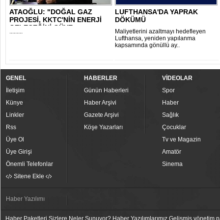
ATAOĞLU: "DOĞAL GAZ
LUFTHANSA'DA YAPRAK
PROJESİ, KKTC'NİN ENERJİ
DÖKÜMÜ
GELECEĞİNİ GÜVE..
.........
Maliyetlerini azaltmayı hedefleyen
Lufthansa, yeniden yapılanma
kapsamında gönüllü ay..
GENEL
HABERLER
VİDEOLAR
İletişim
Günün Haberleri
Spor
Künye
Haber Arşivi
Haber
Linkler
Gazete Arşivi
Sağlık
Rss
Köşe Yazarları
Çocuklar
Üye Ol
Tv ve Magazin
Üye Girişi
Amatör
Önemli Telefonlar
Sinema
Sitene Ekle
Haber Yazılımı
Haber Paketleri Sizlere Neler Sunuyor? Haber Yazılımlarımız Gelişmiş yönetim pan