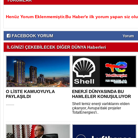
YORUMLAR
Henüz Yorum Eklenmemiştir.Bu Haber'e ilk yorum yapan siz olu
FACEBOOK YORUM
Yorum
İLGİNİZİ ÇEKEBİLECEK DİĞER DÜNYA Haberleri
O LİSTE KAMUOYUYLA
ENERJİ DÜNYASINDA BU
PAYLAŞILDI
HAMLELER KONUŞULUYOR
.........
Shell temiz enerji varlıklarını elden
çıkarıyor, Avrupa'daki projeler
TotalEnergies'i..