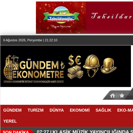
6 Ağustos 2026, Perşembe | 21:22:10
GÜNDEM
TURİZM
DÜNYA
EKONOMİ
SAĞLIK
EKO-M
YEREL
SESİN HAFIZASI ANKARA'DA
FAIRMONT QUASAR ISTANBUL’D
20:24 |
20:19 |
KLASİK MÜZİK YAYINCILIĞINDA
07:27 |