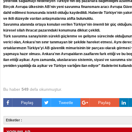
yeterlilik sağlamayı hedefleyen Türkiye'nin dış pazarlara bağımlılığını azaltma
Birçok Avrupa ülkesinin AB'nin yeni savunma finansmanı aracı Avrupa Güven
dahil edilmesi konusunda istekli olduğu kaydedildi. Haberde Türkiye'nin yakı
ve ikili düzeyde varılan anlaşmalarına atıfta bulunuldu.
Savunma alanında ortaya konulan verilen Türkiye'nin önemli bir güç olduğunu d
küresel silah ihracat pazarındaki konumuna dikkat çekildi.
Türk savunma sanayisinin sürekli güçlenme ve gelişme sürecinde olduğunun a
verici olan, Ankara'nın sınır tanımayan bir şekilde hareket etmesi. Aynı derec
ortaklarımızın Türkiye'yi AB güvenlik mimarisinin bir parçası olarak görmesi
yapmaya hazır olması. Ankara'nın Avrupalıların zaaflarını fark ettiği ve bu b
ilan ettiği aşikar. Aynı zamanda, uluslararası sistemin, siyasi ve savunma sis
yeniden yapıldığı da aşikar ve Türkiye varlığını ilan ediyor" ifadelerini kullandı
Bu haber
549
defa okunmuştur.
Paylaş
Tweetle
Paylaş
Etiketler :