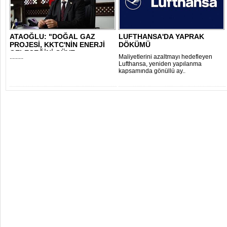
ATAOĞLU: "DOĞAL GAZ
LUFTHANSA'DA YAPRAK
PROJESİ, KKTC'NİN ENERJİ
DÖKÜMÜ
GELECEĞİNİ GÜVE..
.........
Maliyetlerini azaltmayı hedefleyen
Lufthansa, yeniden yapılanma
kapsamında gönüllü ay..