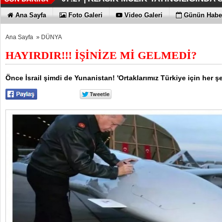
DÜZENLEMEYİ DESTEKLİYORLA
ERKEN TEŞHİS FITIKTA DA ÖNEM
KAYIP RAKAMLARI BİLE KORKU
EN İYİLER DEĞİL EN UYGUNLAR
KOÇ GİBİ YATIRIM YAPTILAR
DÖRT ŞİRKET DAHA!!!
FUJİTSU'DAN YENİ RENK
07:17 |
07:12 |
06:33 |
06:28 |
06:23 |
06:17 |
06:13 |
Ana Sayfa
Foto Galeri
Video Galeri
Günün Haber
Ana Sayfa
»
DÜNYA
HAYIRDIR!!! İŞİNİZE Mİ GELMEDİ?
Önce İsrail şimdi de Yunanistan! 'Ortaklarımız Türkiye için her ş