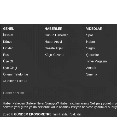
GENEL
HABERLER
VİDEOLAR
İletişim
Günün Haberleri
Spor
Künye
Haber Arşivi
Haber
Linkler
Gazete Arşivi
Sağlık
Rss
Köşe Yazarları
Çocuklar
Üye Ol
Tv ve Magazin
Üye Girişi
Amatör
Önemli Telefonlar
Sinema
Sitene Ekle
Haber Yazılımı
Haber Paketleri Sizlere Neler Sunuyor? Haber Yazılımlarımız Gelişmiş yönetim pan
sektöre yeni giren ya da sektörde kalite atlamak isteyen herkese çözümler sunuy
2026 ©
GÜNDEM EKONOMETRE
Tüm Hakları Saklıdır.