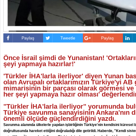
Paylaş
Tweetle
Paylaş
Önce İsrail şimdi de Yunanistan! 'Ortakları
şeyi yapmaya hazırlar!'
'Türkler İHA'larla ilerliyor' diyen Yunan bas
olan Avrupalı ortaklarımızın Türkiye'yi AB
mimarisinin bir parçası olarak görmesi ve
her şeyi yapmaya hazır olması' değerlend
"Türkler İHA'larla ilerliyor" yorumunda bu
Türkiye savunma sanayisinin Ankara'nın d
önemli ölçüde güçlendirdiğini yazdı.
Savunma alanında ülkelerle yapılan işbirliğinin Türkiye'nin kendisini küresel b
doğrultusunda hareket ettiğini doğruladığı dile getirildi. Haberde, "Kendi si