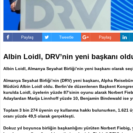
Paylaş
Tweetle
Paylaş
Albin Loidl, DRV’nin yeni başkanı ol
Albin Loidl, Almanya Seyahat Birliği’nin yeni başkanı olarak seçi
Almanya Seyahat Birliği’nin (DRV) yeni başkanı, Alpha Reisebü
Müdürü Albin Loidl oldu. Berlin’de düzenlenen Başkent Kongre
kurulda Loidl, üyelerin yüzde 87’sinin oyunu alarak Norbert Fiebi
Adaylardan Marija Linnhoff yüzde 10, Benjamin Bindewald ise yü
Toplam 3 bin 274 üyenin oy kullanma hakkı bulunurken, 1.621 üye
oranı yüzde 49,5 olarak gerçekleşti.
Dokuz yıl boyunca birliğin başkanlığını yürüten Norbert Fiebig,