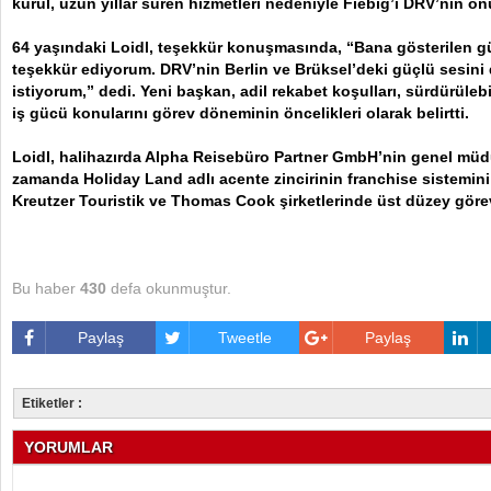
kurul, uzun yıllar süren hizmetleri nedeniyle Fiebig’i DRV’nin onu
64 yaşındaki Loidl, teşekkür konuşmasında, “Bana gösterilen g
teşekkür ediyorum. DRV’nin Berlin ve Brüksel’deki güçlü sesini
istiyorum,” dedi. Yeni başkan, adil rekabet koşulları, sürdürülebilir
iş gücü konularını görev döneminin öncelikleri olarak belirtti.
Loidl, halihazırda Alpha Reisebüro Partner GmbH’nin genel müd
zamanda Holiday Land adlı acente zincirinin franchise sistemin
Kreutzer Touristik ve Thomas Cook şirketlerinde üst düzey gör
Bu haber
430
defa okunmuştur.
Paylaş
Tweetle
Paylaş
Etiketler :
YORUMLAR