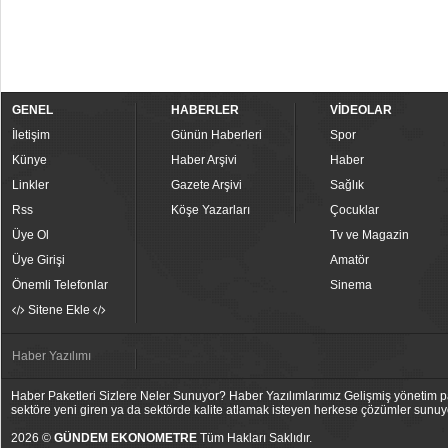
GENEL
HABERLER
VİDEOLAR
İletişim
Günün Haberleri
Spor
Künye
Haber Arşivi
Haber
Linkler
Gazete Arşivi
Sağlık
Rss
Köşe Yazarları
Çocuklar
Üye Ol
Tv ve Magazin
Üye Girişi
Amatör
Önemli Telefonlar
Sinema
Sitene Ekle
Haber Yazılımı
Haber Paketleri Sizlere Neler Sunuyor? Haber Yazılımlarımız Gelişmiş yönetim pan
sektöre yeni giren ya da sektörde kalite atlamak isteyen herkese çözümler sunuy
2026 ©
GÜNDEM EKONOMETRE
Tüm Hakları Saklıdır.