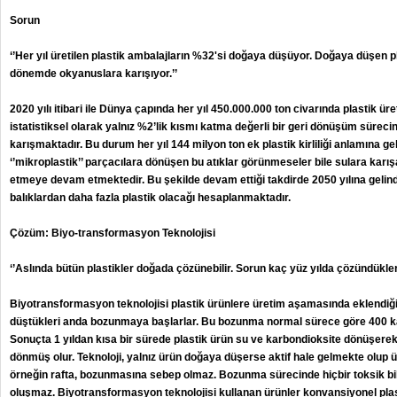
Sorun
‘’Her yıl üretilen plastik ambalajların %32'si doğaya düşüyor. Doğaya düşen pl
dönemde okyanuslara karışıyor.’’
2020 yılı itibari ile Dünya çapında her yıl 450.000.000 ton civarında plastik üre
istatistiksel olarak yalnız %2’lik kısmı katma değerli bir geri dönüşüm süreci
karışmaktadır. Bu durum her yıl 144 milyon ton ek plastik kirliliği anlamına ge
‘’mikroplastik’’ parçacılara dönüşen bu atıklar görünmeseler bile sulara karı
etmeye devam etmektedir. Bu şekilde devam ettiği takdirde 2050 yılına gelindi
balıklardan daha fazla plastik olacağı hesaplanmaktadır.
Çözüm: Biyo-transformasyon Teknolojisi
‘’Aslında bütün plastikler doğada çözünebilir. Sorun kaç yüz yılda çözündükleri.
Biyotransformasyon teknolojisi plastik ürünlere üretim aşamasında eklendiğ
düştükleri anda bozunmaya başlarlar. Bu bozunma normal sürece göre 400 katı
Sonuçta 1 yıldan kısa bir sürede plastik ürün su ve karbondioksite dönüşerek
dönmüş olur. Teknoloji, yalnız ürün doğaya düşerse aktif hale gelmekte olup
örneğin rafta, bozunmasına sebep olmaz. Bozunma sürecinde hiçbir toksik bil
oluşmaz. Biyotransformasyon teknolojisi kullanan ürünler konvansiyonel plast