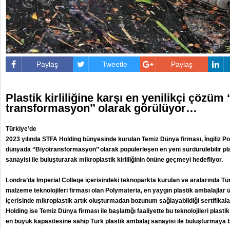
Paylaş
Tweetle
Paylaş
Plastik kirliliğine karşı en yenilikçi çözüm 
transformasyon’’ olarak görülüyor…
Türkiye’de
2023 yılında STFA Holding bünyesinde kurulan Temiz Dünya firması, İngiliz Poly
dünyada ‘’Biyotransformasyon’’ olarak popülerleşen en yeni sürdürülebilir plas
sanayisi ile buluşturarak mikroplastik kirliliğinin önüne geçmeyi hedefliyor.
Londra’da Imperial College içerisindeki teknoparkta kurulan ve aralarında Tür
malzeme teknolojileri firması olan Polymateria, en yaygın plastik ambalajlar ü
içerisinde mikroplastik artık oluşturmadan bozunum sağlayabildiği sertifikal
Holding ise Temiz Dünya firması ile başlattığı faaliyette bu teknolojileri plast
en büyük kapasitesine sahip Türk plastik ambalaj sanayisi ile buluşturmaya b