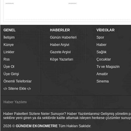
.........
.........
GENEL
HABERLER
VİDEOLAR
İletişim
Günün Haberleri
Spor
Künye
Haber Arşivi
Haber
Linkler
Gazete Arşivi
Sağlık
Rss
Köşe Yazarları
Çocuklar
Üye Ol
Tv ve Magazin
Üye Girişi
Amatör
Önemli Telefonlar
Sinema
Sitene Ekle
Haber Yazılımı
Haber Paketleri Sizlere Neler Sunuyor? Haber Yazılımlarımız Gelişmiş yönetim pan
sektöre yeni giren ya da sektörde kalite atlamak isteyen herkese çözümler sunuy
2026 ©
GÜNDEM EKONOMETRE
Tüm Hakları Saklıdır.