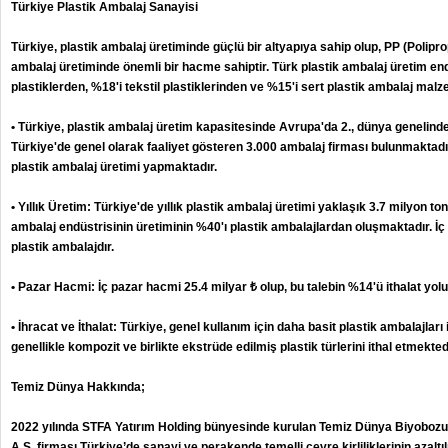
Türkiye Plastik Ambalaj Sanayisi
Türkiye, plastik ambalaj üretiminde güçlü bir altyapıya sahip olup, PP (Poliprop
ambalaj üretiminde önemli bir hacme sahiptir. Türk plastik ambalaj üretim en
plastiklerden, %18'i tekstil plastiklerinden ve %15'i sert plastik ambalaj ma
• Türkiye, plastik ambalaj üretim kapasitesinde Avrupa'da 2., dünya genelinde 
Türkiye'de genel olarak faaliyet gösteren 3.000 ambalaj firması bulunmaktadır
plastik ambalaj üretimi yapmaktadır.
• Yıllık Üretim: Türkiye'de yıllık plastik ambalaj üretimi yaklaşık 3.7 milyon t
ambalaj endüstrisinin üretiminin %40'ı plastik ambalajlardan oluşmaktadır. İç p
plastik ambalajdır.
• Pazar Hacmi: İç pazar hacmi 25.4 milyar ₺ olup, bu talebin %14'ü ithalat yol
• İhracat ve İthalat: Türkiye, genel kullanım için daha basit plastik ambalajla
genellikle kompozit ve birlikte ekstrüde edilmiş plastik türlerini ithal etmekted
Temiz Dünya Hakkında;
2022 yılında STFA Yatırım Holding bünyesinde kurulan Temiz Dünya Biyobozun
A.Ş. firması Türkiye’de sanayi ve perakende temelli çevre kirliliklerinin azalt