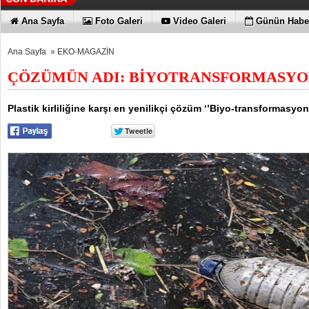
Ana Sayfa
Foto Galeri
Video Galeri
Günün Haber
Ana Sayfa
»
EKO-MAGAZİN
ÇÖZÜMÜN ADI: BİYOTRANSFORMASY
Plastik kirliliğine karşı en yenilikçi çözüm ‘’Biyo-transformasyo