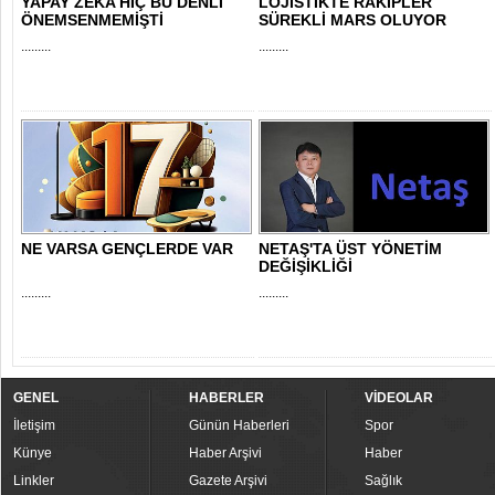
YAPAY ZEKA HİÇ BU DENLİ
LOJİSTİKTE RAKİPLER
ÖNEMSENMEMİŞTİ
SÜREKLİ MARS OLUYOR
.........
.........
NE VARSA GENÇLERDE VAR
NETAŞ'TA ÜST YÖNETİM
DEĞİŞİKLİĞİ
.........
.........
GENEL
HABERLER
VİDEOLAR
İletişim
Günün Haberleri
Spor
Künye
Haber Arşivi
Haber
Linkler
Gazete Arşivi
Sağlık