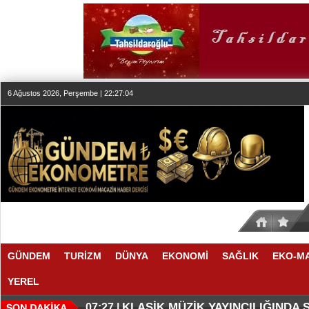
6 Ağustos 2026, Perşembe | 22:27:05
GÜNDEM
TURİZM
DÜNYA
EKONOMİ
SAĞLIK
EKO-M
YEREL
SESİN HAFIZASI ANKARA'DA
FAIRMONT QUASAR ISTANBUL’D
20:24 |
20:19 |
KLASİK MÜZİK YAYINCILIĞINDA
07:27 |