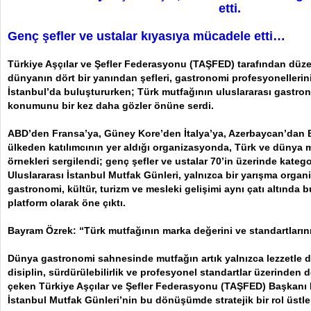
etti.
Genç şefler ve ustalar kıyasıya mücadele etti…
Türkiye Aşçılar ve Şefler Federasyonu (TAŞFED) tarafından düz
dünyanın dört bir yanından şefleri, gastronomi profesyonellerini 
İstanbul’da buluştururken; Türk mutfağının uluslararası gastr
konumunu bir kez daha gözler önüne serdi.
ABD’den Fransa’ya, Güney Kore’den İtalya’ya, Azerbaycan’dan Br
ülkeden katılımcının yer aldığı organizasyonda, Türk ve dünya m
örnekleri sergilendi; genç şefler ve ustalar 70’in üzerinde kateg
Uluslararası İstanbul Mutfak Günleri, yalnızca bir yarışma orga
gastronomi, kültür, turizm ve mesleki gelişimi aynı çatı altında 
platform olarak öne çıktı.
Bayram Özrek: “Türk mutfağının marka değerini ve standartların
Dünya gastronomi sahnesinde mutfağın artık yalnızca lezzetle değ
disiplin, sürdürülebilirlik ve profesyonel standartlar üzerinden d
çeken Türkiye Aşçılar ve Şefler Federasyonu (TAŞFED) Başkanı 
İstanbul Mutfak Günleri’nin bu dönüşümde stratejik bir rol üstle