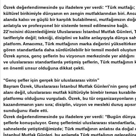
Özrek değerlendirmesinde şu ifadelere yer verdi: “Türk mutfağı; ta
kültürel birikimiyle dünyanın en zengin mutfaklarından biri. Anc
alanda kalıcı ve güçlü bir karşılık bulabilmesi, mutfağımızın doğru
anlatıyla ve profesyonel bir sistemle temsil edilmesine bağlı.
22’ncisini düzenlediğimiz Uluslararası İstanbul Mutfak Günleri, 
tarifleriyle değil; tekniği, disiplini ve kalite anlayışıyla dünya 
platform. Amacımız, Türk mutfağının marka değerini yükseltirken
gören standartlarla daha sürdürülebilir bir temsil modeli oluştu
Özrek ayrıca, genç şeflerin bu vizyonun merkezinde yer aldığını b
ve uluslararası standartlarda yetişmiş şeflerin, Türk mutfağının 
en önemli unsur olduğuna dikkat çekti.
“Genç şefler için gerçek bir uluslararası vitrin”
Bayram Özrek, Uluslararası İstanbul Mutfak Günleri’nin genç şefl
alanı değil, uluslararası mutfak kültürüyle birebir temas kurabilec
platformu olduğunu vurguladı. Özrek, bu tür organizasyonların ge
kazandırmanın yanı sıra; disiplin, vizyon ve mesleki duruş açısı
sunduğunu ifade etti.
Özrek değerlendirmesinde şu ifadelere yer verdi: “Bugün dünya mu
şeflerle konuşuluyor. Genç şeflerimizi uluslararası standartlarla
sahnelerde yetiştirdiğimizde; Türk mutfağının anlatısı da doğal 
İstanbul Mutfak Günleri, bu anlamda Türk mutfağının geleceğine