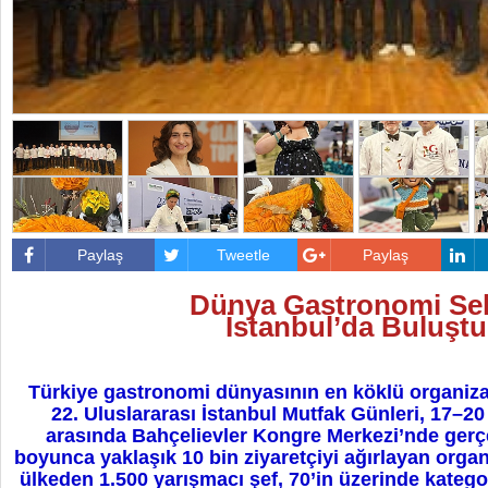
Paylaş
Tweetle
Paylaş
Dünya Gastronomi Se
İstanbul’da Buluştu
Türkiye gastronomi dünyasının en köklü organiza
22. Uluslararası İstanbul Mutfak Günleri, 17–20 
arasında Bahçelievler Kongre Merkezi’nde gerçek
boyunca yaklaşık 10 bin ziyaretçiyi ağırlayan orga
ülkeden 1.500 yarışmacı şef, 70’in üzerinde kateg