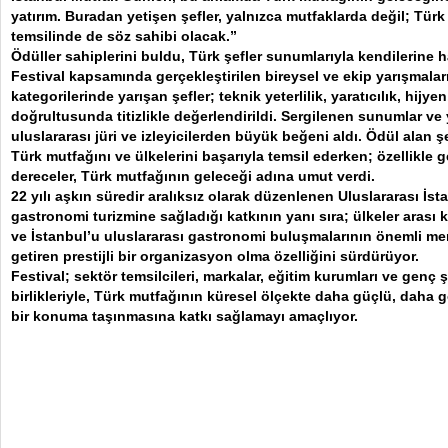
yatırım. Buradan yetişen şefler, yalnızca mutfaklarda değil; Tür
temsilinde de söz sahibi olacak.”
Ödüller sahiplerini buldu, Türk şefler sunumlarıyla kendilerine h
Festival kapsamında gerçekleştirilen bireysel ve ekip yarışmalar
kategorilerinde yarışan şefler; teknik yeterlilik, yaratıcılık, hijye
doğrultusunda titizlikle değerlendirildi. Sergilenen sunumlar ve
uluslararası jüri ve izleyicilerden büyük beğeni aldı. Ödül alan ş
Türk mutfağını ve ülkelerini başarıyla temsil ederken; özellikle ge
dereceler, Türk mutfağının geleceği adına umut verdi.
22 yılı aşkın süredir aralıksız olarak düzenlenen Uluslararası İs
gastronomi turizmine sağladığı katkının yanı sıra; ülkeler arası 
ve İstanbul’u uluslararası gastronomi buluşmalarının önemli mer
getiren prestijli bir organizasyon olma özelliğini sürdürüyor.
Festival; sektör temsilcileri, markalar, eğitim kurumları ve genç 
birlikleriyle, Türk mutfağının küresel ölçekte daha güçlü, daha 
bir konuma taşınmasına katkı sağlamayı amaçlıyor.