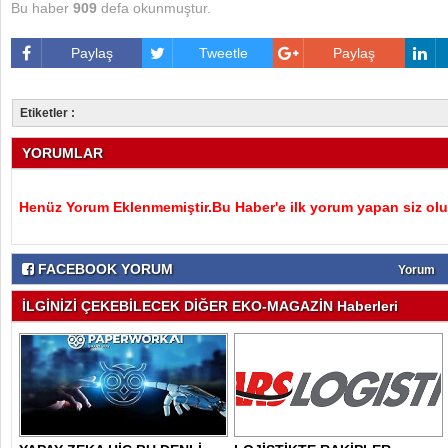
Bu haber
909
defa okunmuştur.
Paylaş
Tweetle
Paylaş
Etiketler :
YORUMLAR
Henüz Yorum Eklenmemiştir.Bu Haber'e ilk yorum yapan siz olu
FACEBOOK YORUM
Yorum
İLGİNİZİ ÇEKEBİLECEK DİĞER EKO-MAGAZİN Haberleri