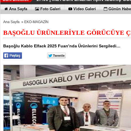
İŞTE HONOR MAGIC V6
TECNO'DA YENİLİKLER VAR
THY REKOR KIRMAYI SEVİYOR
ÖZEL FİYATLARLA GELDİLER
12:17 |
12:02 |
11:56 |
11:53 |
Ana Sayfa
Foto Galeri
Video Galeri
Günün Haber
Ana Sayfa
»
EKO-MAGAZİN
BAŞOĞLU ÜRÜNLERİYLE GÖRÜCÜYE Ç
Başoğlu Kablo Elfack 2025 Fuarı’nda Ürünlerini Sergiledi…