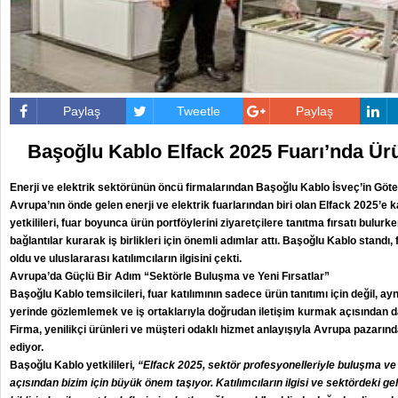
Paylaş
Tweetle
Paylaş
Başoğlu Kablo Elfack 2025 Fuarı’nda Ürü
Enerji ve elektrik sektörünün öncü firmalarından Başoğlu Kablo İsveç’in Gö
Avrupa’nın önde gelen enerji ve elektrik fuarlarından biri olan Elfack 2025’e 
yetkilileri, fuar boyunca ürün portföylerini ziyaretçilere tanıtma fırsatı bulurke
bağlantılar kurarak iş birlikleri için önemli adımlar attı. Başoğlu Kablo standı,
oldu ve uluslararası katılımcıların ilgisini çekti.
Avrupa’da Güçlü Bir Adım “Sektörle Buluşma ve Yeni Fırsatlar”
Başoğlu Kablo temsilcileri, fuar katılımının sadece ürün tanıtımı için değil, a
yerinde gözlemlemek ve iş ortaklarıyla doğrudan iletişim kurmak açısından d
Firma, yenilikçi ürünleri ve müşteri odaklı hizmet anlayışıyla Avrupa pazarı
ediyor.
Başoğlu Kablo yetkilileri
, “Elfack 2025, sektör profesyonelleriyle buluşma ve 
açısından bizim için büyük önem taşıyor. Katılımcıların ilgisi ve sektördeki geli