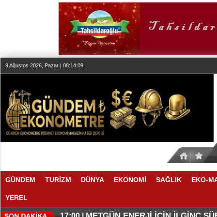
9 Ağustos 2026, Pazar | 08:14:09
GÜNDEM
TURİZM
DÜNYA
EKONOMİ
SAĞLIK
EKO-M
YEREL
O ANLAŞMADA NELER VAR
O TAHMİNDE YÜKSELME VAR
17:11 |
17:08 |
METGÜN ENERJİ İÇİN İLGİNÇ S
17:00 |