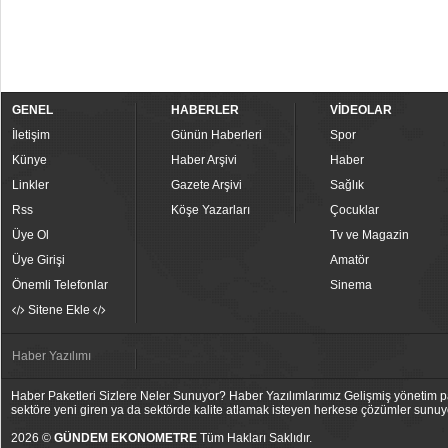
GENEL
HABERLER
VİDEOLAR
İletişim
Günün Haberleri
Spor
Künye
Haber Arşivi
Haber
Linkler
Gazete Arşivi
Sağlık
Rss
Köşe Yazarları
Çocuklar
Üye Ol
Tv ve Magazin
Üye Girişi
Amatör
Önemli Telefonlar
Sinema
Sitene Ekle
Haber Yazılımı
Haber Paketleri Sizlere Neler Sunuyor? Haber Yazılımlarımız Gelişmiş yönetim pan
sektöre yeni giren ya da sektörde kalite atlamak isteyen herkese çözümler sunuy
2026 ©
GÜNDEM EKONOMETRE
Tüm Hakları Saklıdır.