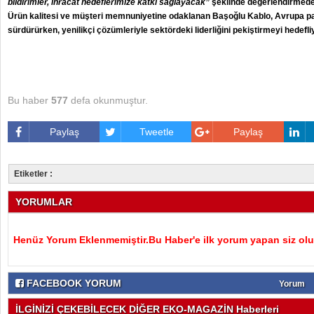
bildirimler, ihracat hedeflerimize katkı sağlayacak”
şeklinde değerlendirmede
Ürün kalitesi ve müşteri memnuniyetine odaklanan Başoğlu Kablo, Avrupa p
sürdürürken, yenilikçi çözümleriyle sektördeki liderliğini pekiştirmeyi hedefli
Bu haber
577
defa okunmuştur.
Paylaş
Tweetle
Paylaş
Etiketler :
YORUMLAR
Henüz Yorum Eklenmemiştir.Bu Haber'e ilk yorum yapan siz olu
FACEBOOK YORUM
Yorum
İLGİNİZİ ÇEKEBİLECEK DİĞER EKO-MAGAZİN Haberleri