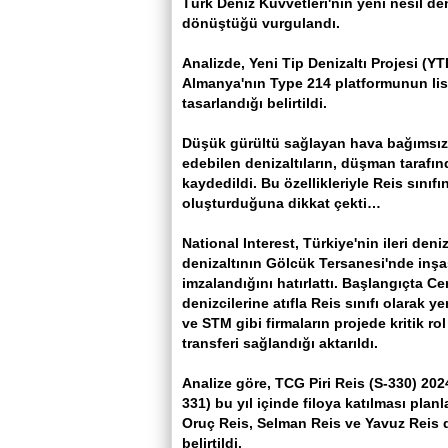
Türk Deniz Kuvvetleri'nin yeni nesil den
dönüştüğü vurgulandı.
Analizde, Yeni Tip Denizaltı Projesi (YT
Almanya'nın Type 214 platformunun li
tasarlandığı belirtildi.
Düşük gürültü sağlayan hava bağımsız t
edebilen denizaltıların, düşman tarafı
kaydedildi. Bu özellikleriyle Reis sınıfı
oluşturduğuna dikkat çekti…
National Interest, Türkiye'nin ileri den
denizaltının Gölcük Tersanesi'nde inş
imzalandığını hatırlattı. Başlangıçta Ce
denizcilerine atıfla Reis sınıfı olarak
ve STM gibi firmaların projede kritik ro
transferi sağlandığı aktarıldı.
Analize göre, TCG Piri Reis (S-330) 202
331) bu yıl içinde filoya katılması plan
Oruç Reis, Selman Reis ve Yavuz Reis de
belirtildi.