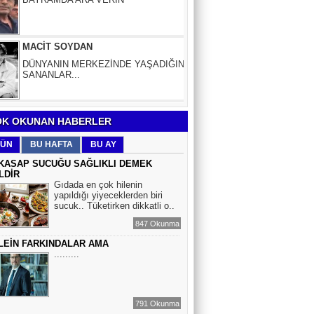
DÜNYANIN MERKEZİNDE YAŞADIĞINI
SANANLAR...
Aybüke Bafralıoğlu
FORO KÜLTÜRÜNÜN TRİBÜN
OYUNCULARI
BOĞAÇ YÜZGÜL
K OKUNAN HABERLER
TURİZM VE EĞİTİM
ÜN
BU HAFTA
BU AY
KASAP SUCUĞU SAĞLIKLI DEMEK
LDİR
Mr.Hiko...
Gıdada en çok hilenin
yapıldığı yiyeceklerden biri
KORKU VE ŞÜPHE
sucuk.. Tüketirken dikkatli o..
DÜŞMANLARINIZDIR...
847 Okunma
LEİN FARKINDALAR AMA
Çiğdem Yorgancıoğlu
.........
İkilikli ve İkircikli Tabiat Diyalektiğinde
Mobius Spiral Mucizeler, Akış ve Doğa
Döngüsünün Bilgeliği...
791 Okunma
Sinem Elgün