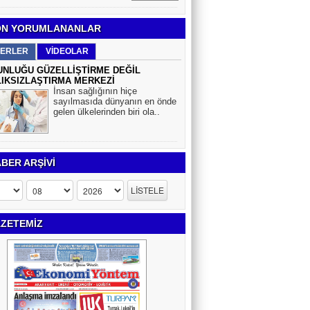
N YORUMLANANLAR
ERLER
VİDEOLAR
NLUĞU GÜZELLİŞTİRME DEĞİL
IKSIZLAŞTIRMA MERKEZİ
İnsan sağlığının hiçe
sayılmasıda dünyanın en önde
gelen ülkelerinden biri ola..
BER ARŞİVİ
ZETEMİZ