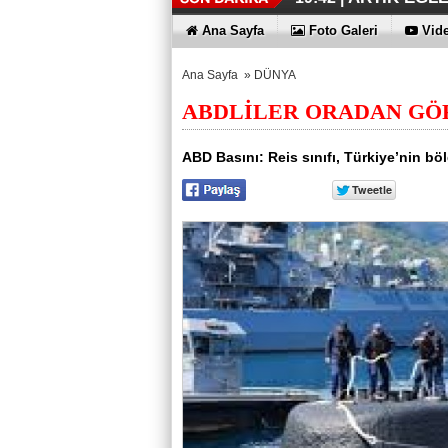
İŞTE OYAK 
HER YÖNÜY
ÜÇÜNCÜ KEZ
HOMEPORT 
İŞTE O 500
19:38 |
19:36 |
19:30 |
19:27 |
07:09 |
Ana Sayfa
Foto Galeri
Vide
SAĞLIYOR
Ana Sayfa
»
DÜNYA
ABDLİLER ORADAN G
ABD Basını: Reis sınıfı, Türkiye’nin b