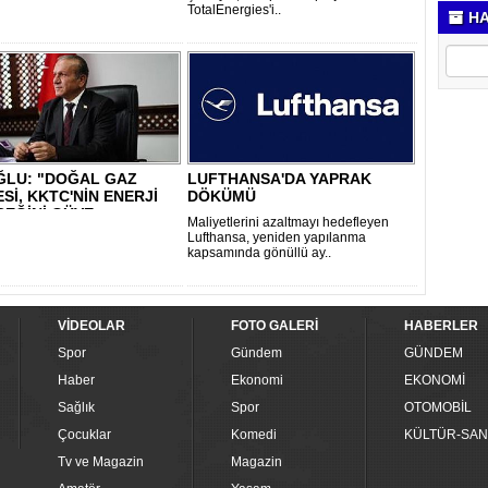
TotalEnergies'i..
HA
ĞLU: "DOĞAL GAZ
LUFTHANSA'DA YAPRAK
Sİ, KKTC'NİN ENERJİ
DÖKÜMÜ
EĞİNİ GÜVE..
Maliyetlerini azaltmayı hedefleyen
Lufthansa, yeniden yapılanma
kapsamında gönüllü ay..
VİDEOLAR
FOTO GALERİ
HABERLER
Spor
Gündem
GÜNDEM
Haber
Ekonomi
EKONOMİ
Sağlık
Spor
OTOMOBİL
Çocuklar
Komedi
KÜLTÜR-SAN
Tv ve Magazin
Magazin