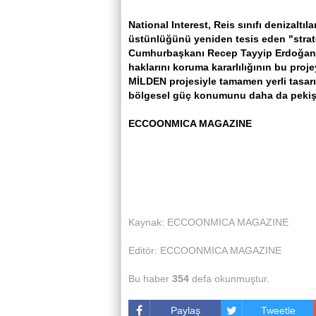
National Interest, Reis sınıfı denizaltı
üstünlüğünü yeniden tesis eden "strate
Cumhurbaşkanı Recep Tayyip Erdoğan'ın
haklarını koruma kararlılığının bu proje
MİLDEN projesiyle tamamen yerli tasarı
bölgesel güç konumunu daha da pekiştir
ECCOONMICA MAGAZINE
Kaynak: ECCOONMICA MAGAZINE
Editör: ECCOONMICA MAGAZINE
Bu haber
354
defa okunmuştur.
Paylaş
Tweetle