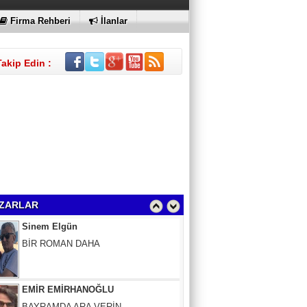
KI
Firma Rehberi
İlanlar
Takip Edin :
Sinem Elgün
BİR ROMAN DAHA
ZARLAR
EMİR EMİRHANOĞLU
BAYRAMDA ARA VERİN
MACİT SOYDAN