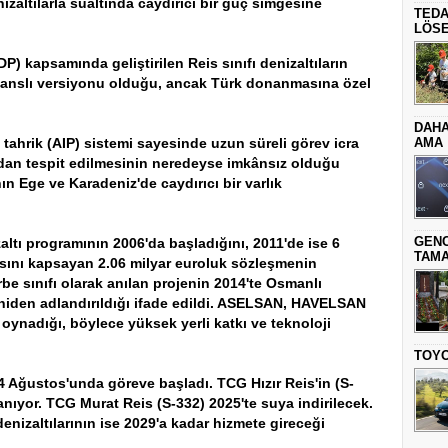
izaltılarla sualtında caydırıcı bir güç simgesine
TEDA
LÖSE
DP) kapsamında geliştirilen Reis sınıfı denizaltıların
sanslı versiyonu olduğu, ancak Türk donanmasına özel
DAHA
ahrik (AIP) sistemi sayesinde uzun süreli görev icra
AMA
ndan tespit edilmesinin neredeyse imkânsız olduğu
nın Ege ve Karadeniz'de caydırıcı bir varlık
GENC
izaltı programının 2006'da başladığını, 2011'de ise 6
TAMA
asını kapsayan 2.06 milyar euroluk sözleşmenin
rbe sınıfı olarak anılan projenin 2014'te Osmanlı
 yeniden adlandırıldığı ifade edildi. ASELSAN, HAVELSAN
l oynadığı, böylece yüksek yerli katkı ve teknoloji
TOYO
4 Ağustos'unda göreve başladı. TCG Hızır Reis'in (S-
lanıyor. TCG Murat Reis (S-332) 2025'te suya indirilecek.
nizaltılarının ise 2029'a kadar hizmete gireceği