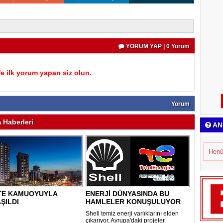
YORUM YAP | 0 Yorum
 ilk yorum yapan siz olun.
Yorum
Haberleri
AN
Henü
STE KAMUOYUYLA
ENERJİ DÜNYASINDA BU
ŞILDI
HAMLELER KONUŞULUYOR
Shell temiz enerji varlıklarını elden
çıkarıyor, Avrupa'daki projeler