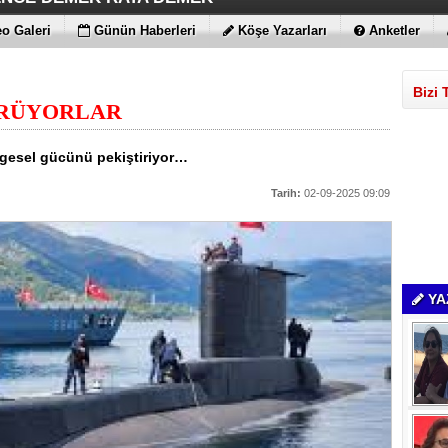
ÇİMENTO FARKI
LE MAXİMUM
 BULUTLARIN FATİHİ İLAN EDİLDİLER
STRATEJİSİ MİLYONLARCA DOLARLIK EKONOMİK KAT
o Galeri
Günün Haberleri
Köşe Yazarları
Anketler
Bizi 
ÖRÜYORLAR
ölgesel gücünü pekiştiriyor…
Tarih:
02-09-2025 09:09
YA