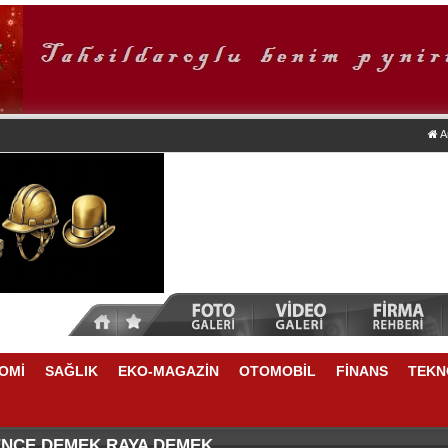
A
OMİ
SAĞLIK
EKO-MAGAZİN
OTOMOBİL
FİNANS
TEKN
TİKRARLI BÜYÜME İÇİN REKABETÇİLİĞİ ARTIRACAK 
NSU DURKUN'DAN YENİ DÖNEME İLİŞKİN ÖNEMLİ AÇ
ENCE DEMEK RAYA DEMEK