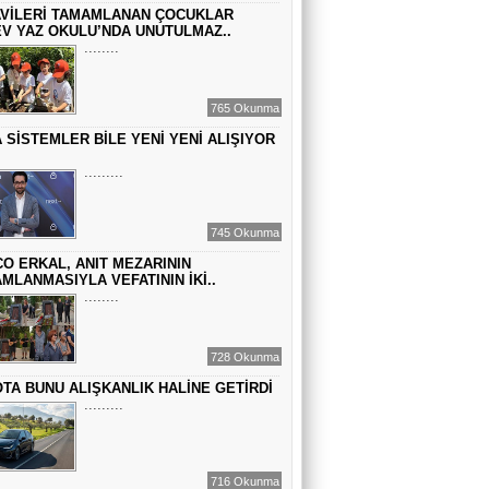
VİLERİ TAMAMLANAN ÇOCUKLAR
BİR ROMAN DAHA
V YAZ OKULU’NDA UNUTULMAZ..
........
EMİR EMİRHANOĞLU
765 Okunma
BAYRAMDA ARA VERİN
 SİSTEMLER BİLE YENİ YENİ ALIŞIYOR
.........
MACİT SOYDAN
DÜNYANIN MERKEZİNDE YAŞADIĞINI
745 Okunma
SANANLAR...
O ERKAL, ANIT MEZARININ
MLANMASIYLA VEFATININ İKİ..
........
728 Okunma
TA BUNU ALIŞKANLIK HALİNE GETİRDİ
.........
716 Okunma