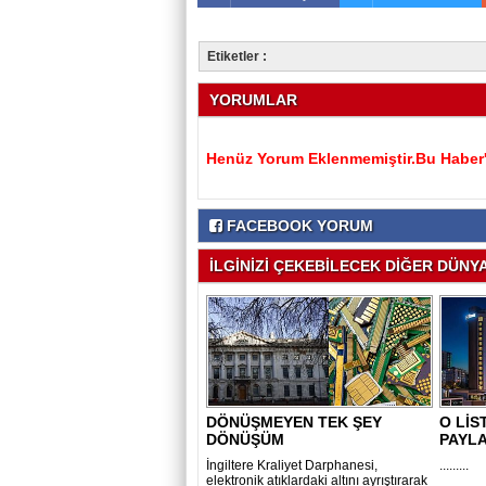
Etiketler :
YORUMLAR
Henüz Yorum Eklenmemiştir.Bu Haber'e
FACEBOOK YORUM
İLGİNİZİ ÇEKEBİLECEK DİĞER DÜNYA 
DÖNÜŞMEYEN TEK ŞEY
O Lİ
DÖNÜŞÜM
PAYLA
İngiltere Kraliyet Darphanesi,
.........
elektronik atıklardaki altını ayrıştırarak