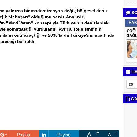
ların yalnızca bir modernizasyon değil, bölgesel deniz
SO
jik bir başarı" olduğunu yazdı. Analizde,
 "Mavi Vatan" konseptiyle Türkiye'nin denizlerdeki
HAB
yle somutlaştığı vurgulandı. Ayrıca, Reis sınıfının
ÇOĞU
mların önünü açtığı ve 2030'larda Türkiye'nin sualtında
SAĞL
eceği belirtildi.
HA
GA
A
Paylaş
Paylaş
A