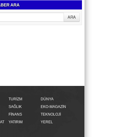
BER ARA
TURİZM
DÜNYA
SAĞLIK
EKO-MAGAZİN
FİNANS
TEKNOLOJİ
AT
YATIRIM
YEREL