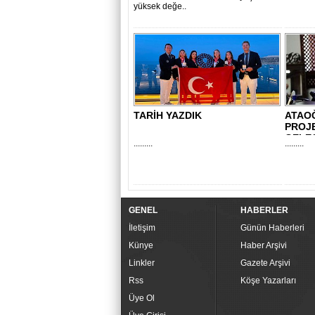
yüksek değe..
TARİH YAZDIK
ATAO
PROJE
GELEC
.........
.........
GENEL
HABERLER
İletişim
Günün Haberleri
Künye
Haber Arşivi
Linkler
Gazete Arşivi
Rss
Köşe Yazarları
Üye Ol