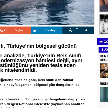
A
Paylaş
Paylaş
A
ÇO
fı, Türkiye’nin bölgesel gücünü
BUG
 analizde, Türkiye’nin Reis sınıfı
HER 
 modernizasyon hamlesi değil, aynı
DEĞİ
stünlüğünü yeniden tesis eden
k nitelendirildi.
ğerlendirmesine göre, Reis sınıfı denizaltılar
RİSK
i bir sayfa açarken, bölgesel güç dengelerini de
izaltı hamlesini "bölgesel güç dengelerini değiştiren
ikan dergisi National Interest'te yayımlanan analizde,