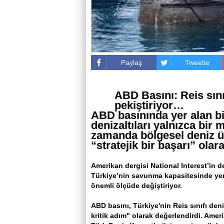
Paylaş
Tweetle
ABD Basını: Reis sını
pekiştiriyor…
ABD basınında yer alan bir
denizaltıları yalnızca bir
zamanda bölgesel deniz ü
“stratejik bir başarı” olara
Amerikan dergisi National Interest’in de
Türkiye’nin savunma kapasitesinde yen
önemli ölçüde değiştiriyor.
ABD basını, Türkiye'nin Reis sınıfı den
kritik adım" olarak değerlendirdi. Amer