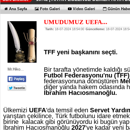
İŞTE OYAK ÇİMENTO FARKI
HER YÖNÜYLE MAXİMUM
ÜÇÜNCÜ KEZ BULUTLARIN FATİHİ
HOMEPORT STRATEJİSİ MİLYON
İŞTE O 500
19:38 |
19:36 |
19:30 |
19:27 |
07:09 |
Ana Sayfa
Foto Galeri
Video Galeri
Günün Haber
SAĞLIYOR
UMUDUMUZ UEFA...
Tarih:
18-07-2024 18:54:00
Güncelleme:
18-07-2024 18:5
TFF yeni başkanını seçti.
Bir tarafta yönetimde kaldığı sü
Mr.Hiko...
Futbol Federasyonu'nu (TFF
federasyonuna dönüştüren
Me
diğer yanda hakem odasında h
İbrahim Hacıosmanoğlu.
Ülkemizi
UEFA
'da temsil eden
Servet Yardı
yarıştan çekilince, Türk futbolunu idare etm
birine kalacak gibi görünüyordu ki bugün yap
İbrahim Hacıosmanoğlu
2027
'ye kadar yeni b