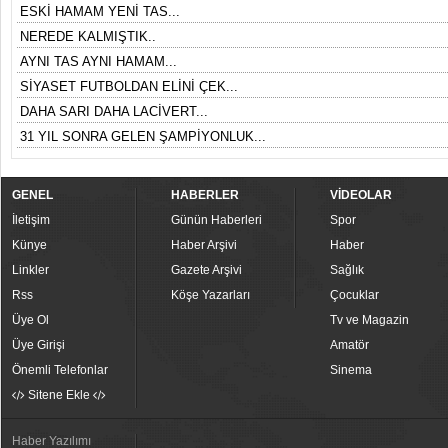
ESKİ HAMAM YENİ TAS...
NEREDE KALMIŞTIK..
AYNI TAS AYNI HAMAM...
SİYASET FUTBOLDAN ELİNİ ÇEK...
DAHA SARI DAHA LACİVERT...
31 YIL SONRA GELEN ŞAMPİYONLUK...
GENEL
HABERLER
VİDEOLAR
İletişim
Günün Haberleri
Spor
Künye
Haber Arşivi
Haber
Linkler
Gazete Arşivi
Sağlık
Rss
Köşe Yazarları
Çocuklar
Üye Ol
Tv ve Magazin
Üye Girişi
Amatör
Önemli Telefonlar
Sinema
Sitene Ekle
Haber Yazılımı