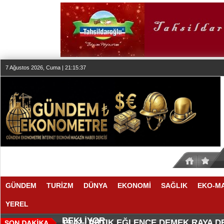
7 Ağustos 2026, Cuma | 21:15:37
GÜNDEM
TURİZM
DÜNYA
EKONOMİ
SAĞLIK
EKO-M
YEREL
SEKTÖR, İSTİKRARLI BÜYÜME İ
MAKYÖZ CANSU DURKUN'DAN YE
20:00 |
19:58 |
BEKLİYOR
ARTIK EĞLENCE DEMEK RAYA 
19:42 |