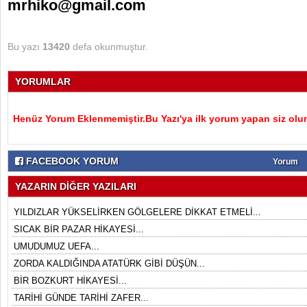
mrhiko@gmail.com
Bu yazı
13420
defa okunmuştur.
YORUMLAR
Henüz Yorum Eklenmemiştir.Bu Yazı'ya ilk yorum yapan siz olu
FACEBOOK YORUM
Yorum
YAZARIN DİĞER YAZILARI
YILDIZLAR YÜKSELİRKEN GÖLGELERE DİKKAT ETMELİ...
SICAK BİR PAZAR HİKAYESİ...
UMUDUMUZ UEFA...
ZORDA KALDIĞINDA ATATÜRK GİBİ DÜŞÜN...
BİR BOZKURT HİKAYESİ...
TARİHİ GÜNDE TARİHİ ZAFER...