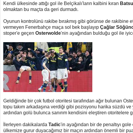
Kendi ülkesinde attığı gol ile Belçikalı'ların kalbini kıran
Batsu
olmaktan bu maçta da geri durmadı.
Oyunun kontrolünü rakibe bırakmış gibi görünse de rakibine et
vermeyen Fenerbahçe maça sol bek başlayıp
Çağlar Söğün
stoper'e geçen
Osterwolde
'nin ayağından bulduğu gol ile iyic
Geldiğinde bir çok futbol otoritesi tarafından ağır bulunan O
topu takım arkadaşına verdiği gibi pozisyonu harika süzdü ve y
ardından golü bulunca sanırım kendisini eleştiren otoritelere 
İlerleyen dakikalarda
Tadic
'in ayağından bir de penaltıyı gol
ülkemize gurur duyacağımız bir maçın ardından önemli bir pua