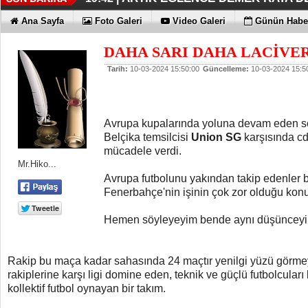
İŞTE OYAK ÇİMENTO FARKI
HER YÖNÜYLE MAXİMUM
ÜÇÜNCÜ KEZ BULUTLARIN FATİHİ
HOMEPORT STRATEJİSİ MİLYON
İŞTE O 500
19:38 |
19:36 |
19:30 |
19:27 |
07:09 |
Ana Sayfa
Foto Galeri
Video Galeri
Günün Haber
SAĞLIYOR
DAHA SARI DAHA LACİVERT
Tarih:
10-03-2024 15:50:00
Güncelleme:
10-03-2024 15:5
Avrupa kupalarında yoluna devam eden s
Belçika temsilcisi
Union SG
karşısında c
mücadele verdi.
Mr.Hiko...
Avrupa futbolunu yakından takip edenler
Fenerbahçe'nin işinin çok zor olduğu kon
Hemen söyleyeyim bende aynı düşünceyi
Rakip bu maça kadar sahasında 24 maçtır yenilgi yüzü görmey
rakiplerine karşı ligi domine eden, teknik ve güçlü futbolcular
kollektif futbol oynayan bir takım.