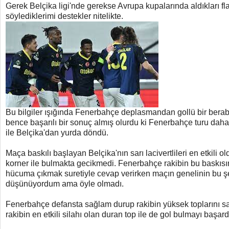
Gerek Belçika ligi'nde gerekse Avrupa kupalarında aldıkları fl
söylediklerimi destekler nitelikte.
Bu bilgiler ışığında Fenerbahçe deplasmandan gollü bir berabe
bence başarılı bir sonuç almış olurdu ki Fenerbahçe turu daha
ile Belçika'dan yurda döndü.
Maça baskılı başlayan Belçika'nın sarı lacivertlileri en etkili 
korner ile bulmakta gecikmedi. Fenerbahçe rakibin bu baskısına
hücuma çıkmak suretiyle cevap verirken maçın genelinin bu ş
düşünüyordum ama öyle olmadı.
Fenerbahçe defansta sağlam durup rakibin yüksek toplarını s
rakibin en etkili silahı olan duran top ile de gol bulmayı başard