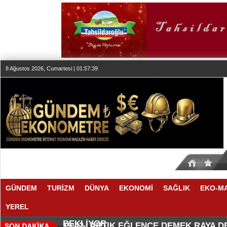
8 Ağustos 2026, Cumartesi | 01:57:39
GÜNDEM
TURİZM
DÜNYA
EKONOMİ
SAĞLIK
EKO-M
YEREL
SEKTÖR, İSTİKRARLI BÜYÜME İ
MAKYÖZ CANSU DURKUN'DAN YE
20:00 |
19:58 |
BEKLİYOR
ARTIK EĞLENCE DEMEK RAYA 
19:42 |