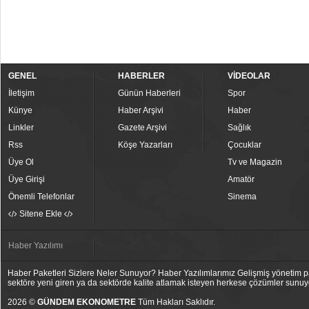
GENEL
HABERLER
VİDEOLAR
İletişim
Günün Haberleri
Spor
Künye
Haber Arşivi
Haber
Linkler
Gazete Arşivi
Sağlık
Rss
Köşe Yazarları
Çocuklar
Üye Ol
Tv ve Magazin
Üye Girişi
Amatör
Önemli Telefonlar
Sinema
Sitene Ekle
Haber Yazılımı
Haber Paketleri Sizlere Neler Sunuyor? Haber Yazılımlarımız Gelişmiş yönetim pan
sektöre yeni giren ya da sektörde kalite atlamak isteyen herkese çözümler sunuy
2026 ©
GÜNDEM EKONOMETRE
Tüm Hakları Saklıdır.