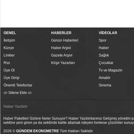
GENEL
HABERLER
VİDEOLAR
İletişim
Günün Haberleri
Spor
Künye
Haber Arşivi
Haber
Linkler
Gazete Arşivi
Sağlık
Rss
Köşe Yazarları
Çocuklar
Üye Ol
Tv ve Magazin
Üye Girişi
Amatör
Önemli Telefonlar
Sinema
Sitene Ekle
Haber Yazılımı
Haber Paketleri Sizlere Neler Sunuyor? Haber Yazılımlarımız Gelişmiş yönetim pan
sektöre yeni giren ya da sektörde kalite atlamak isteyen herkese çözümler sunuy
2026 ©
GÜNDEM EKONOMETRE
Tüm Hakları Saklıdır.