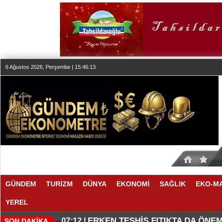
6 Ağustos 2026, Perşembe | 15:46:13
GÜNDEM
TURİZM
DÜNYA
EKONOMİ
SAĞLIK
EKO-M
YEREL
KLASİK MÜZİK YAYINCILIĞINDA
DÜZENLEMEYİ DESTEKLİYORLA
07:27 |
07:17 |
ERKEN TEŞHİS FITIKTA DA ÖNEM
07:12 |