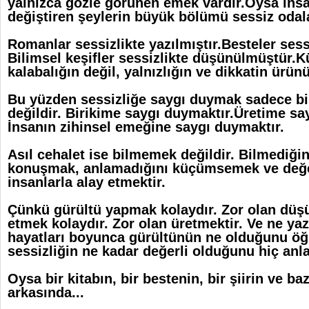
yalnızca gözle görünen emek vardır.Oysa insan
değiştiren şeylerin büyük bölümü sessiz odala
Romanlar sessizlikte yazılmıştır.Besteler ses
Bilimsel keşifler sessizlikte düşünülmüştür.
kalabalığın değil, yalnızlığın ve dikkatin ürün
Bu yüzden sessizliğe saygı duymak sadece bi
değildir. Birikime saygı duymaktır.Üretime sa
İnsanın zihinsel emeğine saygı duymaktır.
Asıl cehalet ise bilmemek değildir. Bilmediği
konuşmak, anlamadığını küçümsemek ve değe
insanlarla alay etmektir.
Çünkü gürültü yapmak kolaydır. Zor olan düş
etmek kolaydır. Zor olan üretmektir. Ve ne yaz
hayatları boyunca gürültünün ne olduğunu öğr
sessizliğin ne kadar değerli olduğunu hiç anl
Oysa bir kitabın, bir bestenin, bir şiirin ve b
arkasında...