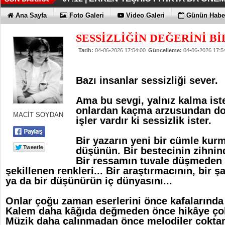
KAYIP RAKAMLARI BİLE KORKU
EN İYİLER DEĞİL EN UYGUNLAR
KOÇ GİBİ YATIRIM YAPTILAR
DÖRT ŞİRKET DAHA!!!
FUJİTSU'DAN YENİ RENK
06:33 |
06:28 |
06:23 |
06:17 |
06:13 |
Ana Sayfa
Foto Galeri
Video Galeri
Günün Haber
SESSİZLİĞİN DEĞERİNİ B
Tarih:
04-06-2026 17:54:00
Güncelleme:
04-06-2026 17:5
Bazı insanlar sessizliği sever.
Ama bu sevgi, yalnız kalma ist
onlardan kaçma arzusundan d
MACİT SOYDAN
işler vardır ki sessizlik ister.
Bir yazarın yeni bir cümle kurm
düşünün. Bir bestecinin zihnind
Bir ressamın tuvale düşmeden 
şekillenen renkleri... Bir araştırmacının, bir şa
ya da bir düşünürün iç dünyasını...
Onlar çoğu zaman eserlerini önce kafalarında y
Kalem daha kâğıda değmeden önce hikâye ço
Müzik daha çalınmadan önce melodiler çokta