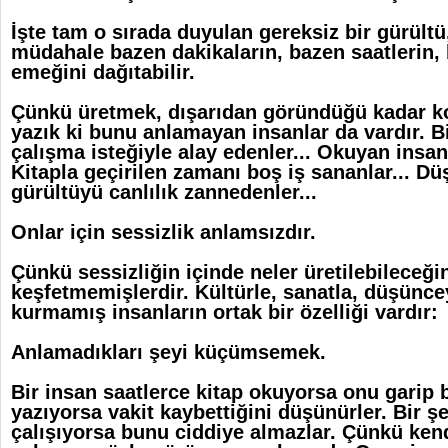
İşte tam o sırada duyulan gereksiz bir gürültü
müdahale bazen dakikaların, bazen saatlerin,
emeğini dağıtabilir.
Çünkü üretmek, dışarıdan göründüğü kadar ko
yazık ki bunu anlamayan insanlar da vardır. Bi
çalışma isteğiyle alay edenler... Okuyan insanı
Kitapla geçirilen zamanı boş iş sananlar... D
gürültüyü canlılık zannedenler...
Onlar için sessizlik anlamsızdır.
Çünkü sessizliğin içinde neler üretilebileceğin
keşfetmemişlerdir. Kültürle, sanatla, düşünce
kurmamış insanların ortak bir özelliği vardır:
Anlamadıkları şeyi küçümsemek.
Bir insan saatlerce kitap okuyorsa onu garip b
yazıyorsa vakit kaybettiğini düşünürler. Bir 
çalışıyorsa bunu ciddiye almazlar. Çünkü ken