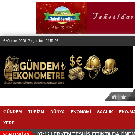
6 Ağustos 2026, Perşembe | 04:51:07
GÜNDEM
TURİZM
DÜNYA
EKONOMİ
SAĞLIK
EKO-M
YEREL
KLASİK MÜZİK YAYINCILIĞINDA
DÜZENLEMEYİ DESTEKLİYORLA
07:27 |
07:17 |
ERKEN TEŞHİS FITIKTA DA ÖNEM
07:12 |