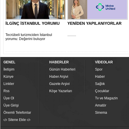
İLGİNÇ İSTANBUL YORUMU
YENİDEN YAPILANIYORLAR
Tecrübeli turizmciden İstanbul
..........
yorumu: Değerini buluyor
GENEL
HABERLER
VİDEOLAR
İletişim
Günün Haberleri
Spor
Künye
Haber Arşivi
Haber
Linkler
Gazete Arşivi
Sağlık
Rss
Köşe Yazarları
Çocuklar
Üye Ol
Tv ve Magazin
Üye Girişi
Amatör
Önemli Telefonlar
Sinema
Sitene Ekle