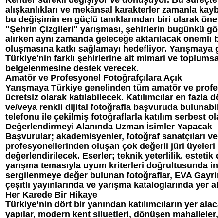
Kentler sürekli değişiyor ve dönüşüyor. Bu süreçte
alışkanlıkları ve mekânsal karakterler zamanla kayb
bu değişimin en güçlü tanıklarından biri olarak öne 
"Şehrin Çizgileri" yarışması, şehirlerin bugünkü g
alırken aynı zamanda geleceğe aktarılacak önemli bi
oluşmasına katkı sağlamayı hedefliyor. Yarışmaya g
Türkiye'nin farklı şehirlerine ait mimari ve toplumsa
belgelenmesine destek verecek.
Amatör ve Profesyonel Fotoğrafçılara Açık
Yarışmaya Türkiye genelinden tüm amatör ve profes
ücretsiz olarak katılabilecek. Katılımcılar en fazla 
ve/veya renkli dijital fotoğrafla başvuruda buluna
telefonu ile çekilmiş fotoğraflarla katılım serbest o
Değerlendirmeyi Alanında Uzman İsimler Yapacak
Başvurular; akademisyenler, fotoğraf sanatçıları ve
profesyonellerinden oluşan çok değerli jüri üyeleri
değerlendirilecek. Eserler; teknik yeterlilik, esteti
yarışma temasıyla uyum kriterleri doğrultusunda i
sergilenmeye değer bulunan fotoğraflar, EVA Gayr
çeşitli yayınlarında ve yarışma kataloglarında yer a
Her Karede Bir Hikaye
Türkiye’nin dört bir yanından katılımcıların yer alac
yapılar, modern kent siluetleri, dönüşen mahalleler