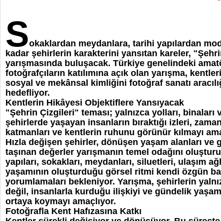
S
okaklardan meydanlara, tarihi yapılardan mod
kadar şehirlerin karakterini yansıtan kareler, "Şehri
yarışmasında buluşacak. Türkiye genelindeki amat
fotoğrafçıların katılımına açık olan yarışma, kentler
sosyal ve mekânsal kimliğini fotoğraf sanatı aracılığ
hedefliyor.
Kentlerin Hikâyesi Objektiflere Yansıyacak
"Şehrin Çizgileri" teması; yalnızca yolları, binaları 
şehirlerde yaşayan insanların bıraktığı izleri, zama
katmanları ve kentlerin ruhunu görünür kılmayı ama
Hızla değişen şehirler, dönüşen yaşam alanları ve
taşınan değerler yarışmanın temel odağını oluşturu
yapıları, sokakları, meydanları, siluetleri, ulaşım ağ
yaşamının oluşturduğu görsel ritmi kendi özgün bak
yorumlamaları bekleniyor. Yarışma, şehirlerin yalnız
değil, insanlarla kurduğu ilişkiyi ve gündelik yaşam
ortaya koymayı amaçlıyor.
Fotoğrafla Kent Hafızasına Katkı