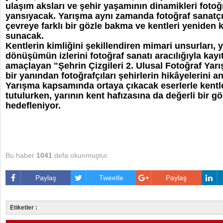
ulaşım aksları ve şehir yaşamının dinamikleri fotoğ
yansıyacak. Yarışma aynı zamanda fotoğraf sanatçıl
çevreye farklı bir gözle bakma ve kentleri yeniden k
sunacak.
Kentlerin kimliğini şekillendiren mimari unsurları, 
dönüşümün izlerini fotoğraf sanatı aracılığıyla kayıt
amaçlayan "Şehrin Çizgileri 2. Ulusal Fotoğraf Yarı
bir yanından fotoğrafçıları şehirlerin hikâyelerini 
Yarışma kapsamında ortaya çıkacak eserlerle kentl
tutulurken, yarının kent hafızasına da değerli bir g
hedefleniyor.
Bu haber
1041
defa okunmuştur.
Paylaş
Tweetle
Paylaş
Etiketler :