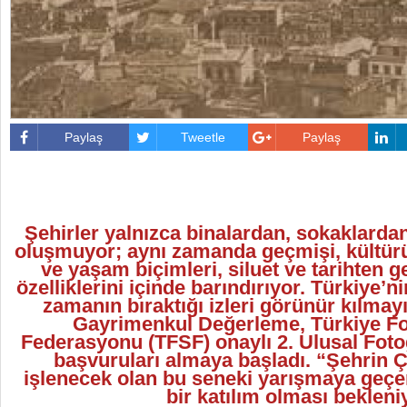
Paylaş
Tweetle
Paylaş
Şehirler yalnızca binalardan, sokaklard
oluşmuyor; aynı zamanda geçmişi, kültürü,
ve yaşam biçimleri, siluet ve tarihten g
özelliklerini içinde barındırıyor. Türkiye’ni
zamanın bıraktığı izleri görünür kılma
Gayrimenkul Değerleme, Türkiye Fo
Federasyonu (TFSF) onaylı 2. Ulusal Foto
başvuruları almaya başladı. “Şehrin Ç
işlenecek olan bu seneki yarışmaya geçen
bir katılım olması bekleni