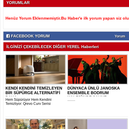
YORUMLAR
Henüz Yorum Eklenmemiştir.Bu Haber'e ilk yorum yapan siz olu
FACEBOOK YORUM
Yorum
İLGİNİZİ ÇEKEBİLECEK DİĞER YEREL Haberleri
KENDİ KENDİNİ TEMİZLEYEN
DÜNYACA ÜNLÜ JANOSKA
BİR SÜPÜRGE ALTERNATİFİ
ENSEMBLE BODRUM
DAHA..
KALESİ’NDE SAHNE
Hem Süpürüyor Hem Kendini
.........
ALACAK..
Temizliyor: Qrevo Curv Serisi