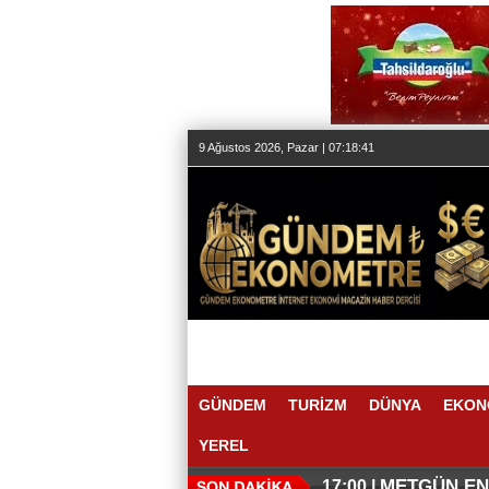
9 Ağustos 2026, Pazar | 07:18:42
GÜNDEM
TURİZM
DÜNYA
EKON
YEREL
O ANLAŞMA
O TAHMİND
17:11 |
17:08 |
METGÜN ENE
17:00 |