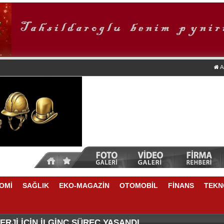
A
OMİ
SAĞLIK
EKO-MAGAZİN
OTOMOBİL
FİNANS
TEKN
DA NELER VAR
E YÜKSELME VAR
RJİ İÇİN İLGİNÇ SÜREÇ YAŞANDI