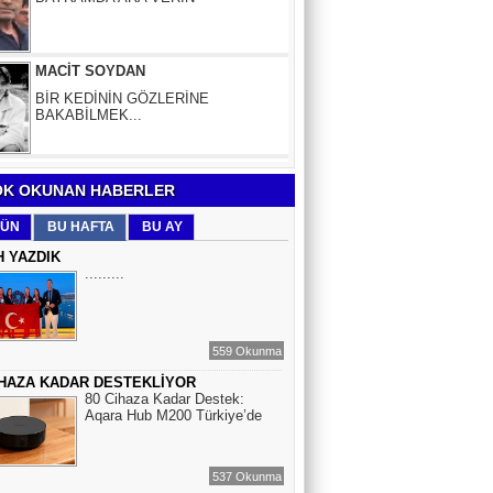
BİR KEDİNİN GÖZLERİNE
BAKABİLMEK...
Aybüke Bafralıoğlu
FORO KÜLTÜRÜNÜN TRİBÜN
OYUNCULARI
BOĞAÇ YÜZGÜL
K OKUNAN HABERLER
TURİZM VE EĞİTİM
ÜN
BU HAFTA
BU AY
H YAZDIK
.........
Mr.Hiko...
KORKU VE ŞÜPHE
DÜŞMANLARINIZDIR...
559 Okunma
İHAZA KADAR DESTEKLİYOR
Çiğdem Yorgancıoğlu
80 Cihaza Kadar Destek:
İkilikli ve İkircikli Tabiat Diyalektiğinde
Aqara Hub M200 Türkiye’de
Mobius Spiral Mucizeler, Akış ve Doğa
Döngüsünün Bilgeliği...
537 Okunma
Sinem Elgün