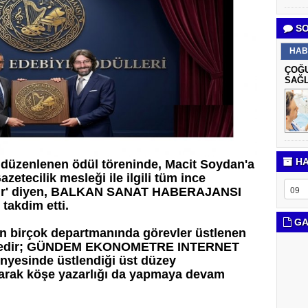
SO
HAB
ÇOĞU
SAĞL
HA
düzenlenen ödül töreninde, Macit Soydan'a
etecilik mesleği ile ilgili tüm ince
andır' diyen, BALKAN SANAT HABERAJANSI
takdim etti.
GA
ın birçok departmanında görevler üstlenen
 süredir; GÜNDEM EKONOMETRE INTERNET
sinde üstlendiği üst düzey
 olarak köşe yazarlığı da yapmaya devam