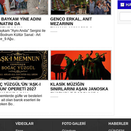
HA
 BAYKAM YİNE ADINI
GENCO ERKAL, ANIT
NATINI DA
MEZARININ
ŞTURACAK
TAMAMLANMASIYLA
aykam "Aynı Anda" Sergisi ile
........
VEFATININ İKİ..
 Bodrum Kültür Sanat - Art
e_9 Ağu..
 YÜZGÜL'ÜN 'AŞK-I
KLASİK MÜZİĞİN
N' OPERETİ 2027
SINIRLARINI AŞAN JANOSKA
HARINDA SAH..
ENSEMBLE BODRUM'DA..
emlerde güfte ve besteleri
.........
ait olan barok eserleri ile
çeken Bo..
VİDEOLAR
FOTO GALERİ
HABERLER