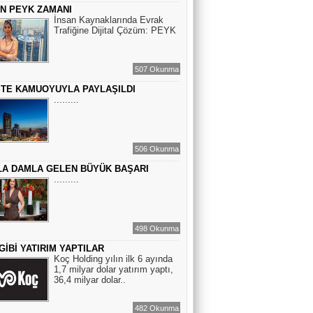
ÇİN PEYK ZAMANI
BİR ROMAN DAHA
İnsan Kaynaklarında Evrak
Trafiğine Dijital Çözüm: PEYK
EMİR EMİRHANOĞLU
507 Okunma
BAYRAMDA ARA VERİN
STE KAMUOYUYLA PAYLAŞILDI
.........
MACİT SOYDAN
BİR KEDİNİN GÖZLERİNE
506 Okunma
BAKABİLMEK...
A DAMLA GELEN BÜYÜK BAŞARI
.........
498 Okunma
GİBİ YATIRIM YAPTILAR
Koç Holding yılın ilk 6 ayında
1,7 milyar dolar yatırım yaptı,
36,4 milyar dolar..
482 Okunma