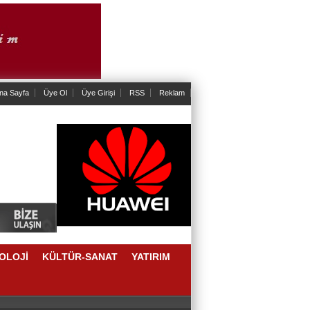
na Sayfa
Üye Ol
Üye Girişi
RSS
Reklam
OLOJİ
KÜLTÜR-SANAT
YATIRIM