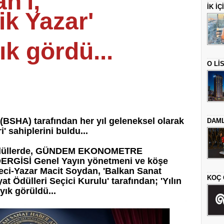
n'ı,
İK İ
k Yazar'
ık gördü...
O Lİ
(BSHA) tarafından her yıl geleneksel olarak
DAML
i' sahiplerini buldu...
an ödüllerde, GÜNDEM EKONOMETRE
GİSİ Genel Yayın yönetmeni ve köşe
eci-Yazar Macit Soydan, 'Balkan Sanat
KOÇ 
t Ödülleri Seçici Kurulu' tarafından; 'Yılın
yık görüldü...