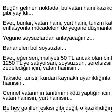
Bugün gelinen noktada, bu vatan haini kazıkç
gibi yayıldı...
Evet, bunlar; vatan haini; yurt haini, turizm katili
enflasyonla mücadelein de yegane düşmanları
Yegüne soysuzlardan anlayacağınız...
Bahaneleri bol soysuzlar...
Evet, eğer sen; maliyeti 50 TL ancak olan bi
1250 TL'ye satıyorsan; soysuzsun, şerefsizsin
zedelediğin için; vatan hainisin...
Takside, turisti; kurdan kaynaklı uyanıklığınla
hainisin...
Cennet vatanının tanıtımını kötü yaptığın için
vatan hainisin, yurt hainisin...
Be hey gafiller; eskisi gibi değil; o kazıklıdığın