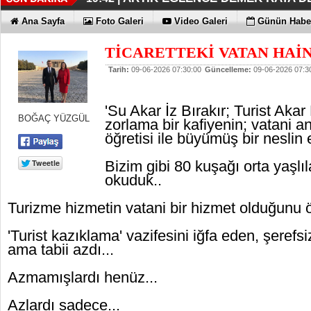
İŞTE OYAK ÇİMENTO FARKI
HER YÖNÜYLE MAXİMUM
ÜÇÜNCÜ KEZ BULUTLARIN FATİHİ
HOMEPORT STRATEJİSİ MİLYON
İŞTE O 500
19:38 |
19:36 |
19:30 |
19:27 |
07:09 |
Ana Sayfa
Foto Galeri
Video Galeri
Günün Haber
SAĞLIYOR
TİCARETTEKİ VATAN HAİ
Tarih:
09-06-2026 07:30:00
Güncelleme:
09-06-2026 07:3
'Su Akar İz Bırakır; Turist Akar 
BOĞAÇ YÜZGÜL
zorlama bir kafiyenin; vatani a
öğretisi ile büyümüş bir neslin e
Bizim gibi 80 kuşağı orta yaşlı
okuduk..
Turizme hizmetin vatani bir hizmet olduğunu ö
'Turist kazıklama' vazifesini iğfa eden, şerefs
ama tabii azdı...
Azmamışlardı henüz...
Azlardı sadece...