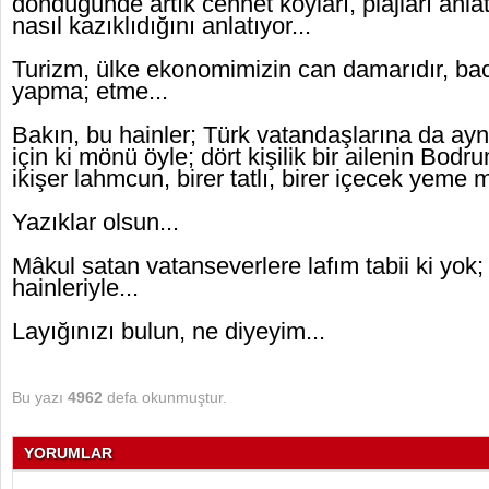
döndüğünde artık cennet koyları, plajları anla
nasıl kazıklıdığını anlatıyor...
Turizm, ülke ekonomimizin can damarıdır, baca
yapma; etme...
Bakın, bu hainler; Türk vatandaşlarına da aynı
için ki mönü öyle; dört kişilik bir ailenin Bodr
ikişer lahmcun, birer tatlı, birer içecek yeme m
Yazıklar olsun...
Mâkul satan vatanseverlere lafım tabii ki yok
hainleriyle...
Layığınızı bulun, ne diyeyim...
Bu yazı
4962
defa okunmuştur.
YORUMLAR