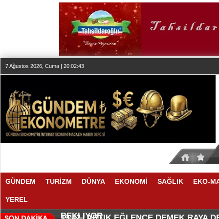
7 Ağustos 2026, Cuma | 20:02:43
GÜNDEM
TURİZM
DÜNYA
EKONOMİ
SAĞLIK
EKO-M
YEREL
SEKTÖR, İSTİKRARLI BÜYÜME İ
MAKYÖZ CANSU DURKUN'DAN YE
20:00 |
19:58 |
BEKLİYOR
ARTIK EĞLENCE DEMEK RAYA 
19:42 |