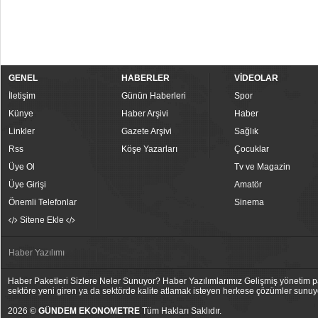
GENEL
HABERLER
VİDEOLAR
İletişim
Günün Haberleri
Spor
Künye
Haber Arşivi
Haber
Linkler
Gazete Arşivi
Sağlık
Rss
Köşe Yazarları
Çocuklar
Üye Ol
Tv ve Magazin
Üye Girişi
Amatör
Önemli Telefonlar
Sinema
Sitene Ekle
Haber Yazılımı
Haber Paketleri Sizlere Neler Sunuyor? Haber Yazılımlarımız Gelişmiş yönetim pan
sektöre yeni giren ya da sektörde kalite atlamak isteyen herkese çözümler sunuy
2026 ©
GÜNDEM EKONOMETRE
Tüm Hakları Saklıdır.