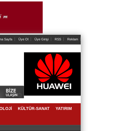
na Sayfa
Üye Ol
Üye Girişi
RSS
Reklam
OLOJİ
KÜLTÜR-SANAT
YATIRIM