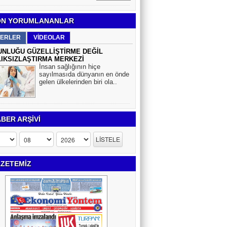
N YORUMLANANLAR
ERLER
VİDEOLAR
NLUĞU GÜZELLİŞTİRME DEĞİL
IKSIZLAŞTIRMA MERKEZİ
İnsan sağlığının hiçe
sayılmasıda dünyanın en önde
gelen ülkelerinden biri ola..
BER ARŞİVİ
ZETEMİZ