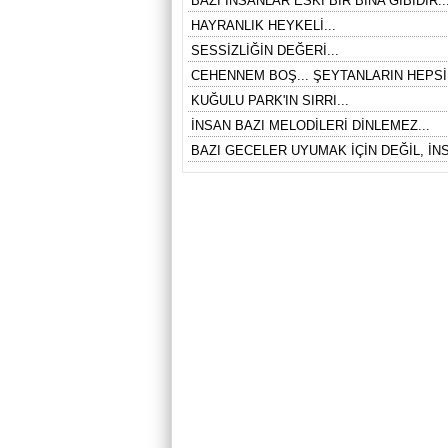
BAZI İNSANLAR ESKİ BİR BİNA GİBİDİR..
HAYRANLIK HEYKELİ...
SESSİZLİĞİN DEĞERİ...
CEHENNEM BOŞ... ŞEYTANLARIN HEPSİ
KUĞULU PARK'IN SIRRI...
İNSAN BAZI MELODİLERİ DİNLEMEZ...
BAZI GECELER UYUMAK İÇİN DEĞİL, İNS