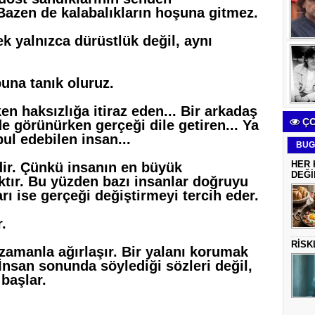
Bazen de kalabalıkların hoşuna gitmez.
 yalnızca dürüstlük değil, aynı
una tanık oluruz.
en haksızlığa itiraz eden... Bir arkadaş
ÇO
e görünürken gerçeği dile getiren... Ya
ul edebilen insan...
BUG
HER 
ldir. Çünkü insanın en büyük
DEĞİ
ktır. Bu yüzden bazı insanlar doğruyu
arı ise gerçeği değiştirmeyi tercih eder.
.
RİSK
 zamanla ağırlaşır. Bir yalanı korumak
 İnsan sonunda söylediği sözleri değil,
başlar.