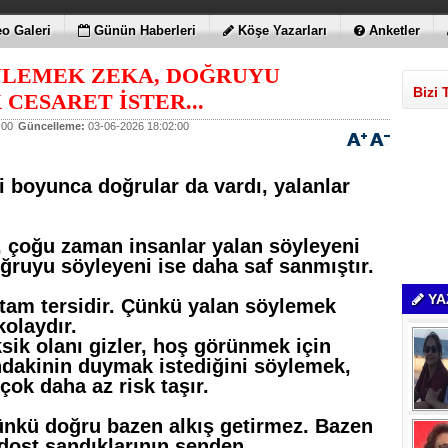
o Galeri
Günün Haberleri
Köşe Yazarları
Anketler
YLEMEK ZEKA, DOĞRUYU
Bizi 
CESARET İSTER...
:00
Güncelleme:
03-06-2026 18:02:00
hi boyunca doğrular da vardı, yalanlar
r, çoğu zaman insanlar yalan söyleyeni
ğruyu söyleyeni ise daha saf sanmıştır.
YA
tam tersidir. Çünkü yalan söylemek
olaydır.
eksik olanı gizler, hoş görünmek için
ndakinin duymak istediğini söylemek,
ok daha az risk taşır.
Çünkü doğru bazen alkış getirmez. Bazen
 dost sandıklarının senden