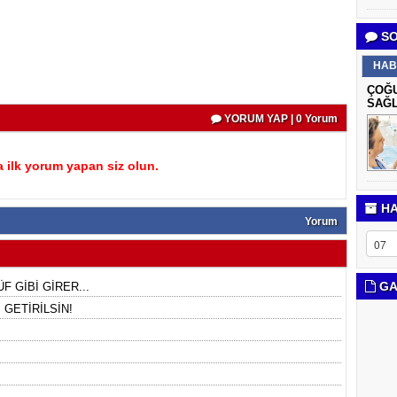
SO
HAB
ÇOĞU
SAĞL
YORUM YAP | 0 Yorum
 ilk yorum yapan siz olun.
HA
Yorum
GA
F GİBİ GİRER...
GETİRİLSİN!