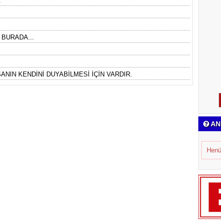
.
 BURADA...
ANIN KENDİNİ DUYABİLMESİ İÇİN VARDIR.
AN
Henü