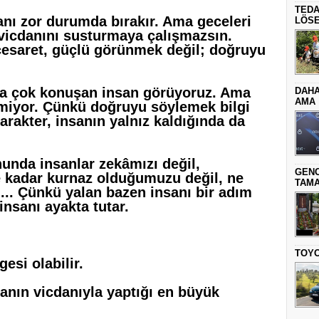
TEDA
nı zor durumda bırakır. Ama geceleri
LÖSE
vicdanını susturmaya çalışmazsın.
cesaret, güçlü görünmek değil; doğruyu
a çok konuşan insan görüyoruz. Ama
DAHA
AMA
miyor. Çünkü doğruyu söylemek bilgi
karakter, insanın yalnız kaldığında da
unda insanlar zekâmızı değil,
GENC
e kadar kurnaz olduğumuzu değil, ne
TAMA
.. Çünkü yalan bazen insanı bir adım
 insanı ayakta tutar.
TOYO
esi olabilir.
nın vicdanıyla yaptığı en büyük