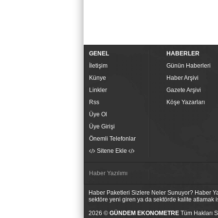
GENEL
HABERLER
İletişim
Günün Haberleri
Künye
Haber Arşivi
Linkler
Gazete Arşivi
Rss
Köşe Yazarları
Üye Ol
Üye Girişi
Önemli Telefonlar
Sitene Ekle
Haber Yazılımı
Haber Paketleri Sizlere Neler Sunuyor? Haber Yaz
sektöre yeni giren ya da sektörde kalite atlamak
2026 ©
GÜNDEM EKONOMETRE
Tüm Hakları Sa