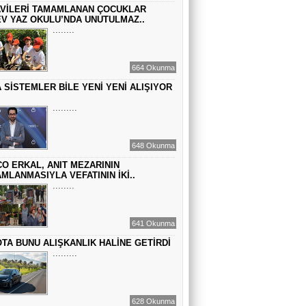
VİLERİ TAMAMLANAN ÇOCUKLAR
GEÇMİŞİN SIRLARINA VAKIF OLUN
V YAZ OKULU’NDA UNUTULMAZ..
........
EMİR EMİRHANOĞLU
664 Okunma
BAYRAMDA ARA VERİN
 SİSTEMLER BİLE YENİ YENİ ALIŞIYOR
.........
MACİT SOYDAN
DÜNYANIN MERKEZİNDE YAŞADIĞINI
648 Okunma
SANANLAR...
O ERKAL, ANIT MEZARININ
MLANMASIYLA VEFATININ İKİ..
........
641 Okunma
TA BUNU ALIŞKANLIK HALİNE GETİRDİ
.........
628 Okunma