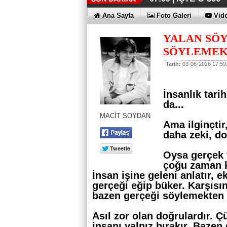
Ana Sayfa
Foto Galeri
Vide
YALAN SÖ
SÖYLEMEK 
Tarih:
03-06-2026 17:59
İnsanlık tari
da...
MACİT SOYDAN
Ama ilginçti
daha zeki, do
Oysa gerçek 
çoğu zaman k
İnsan işine geleni anlatır, 
gerçeği eğip büker. Karşısı
bazen gerçeği söylemekten ç
Asıl zor olan doğrulardır. 
insanı yalnız bırakır. Bazen