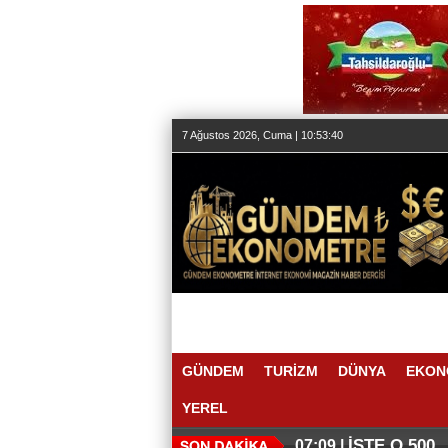
7 Ağustos 2026, Cuma | 10:53:40
GÜNDEM
TURİZM
DÜNYA
EKON
YEREL
İŞTE O 500
07:09 |