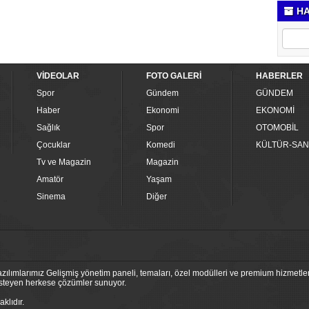
HA
VİDEOLAR
FOTO GALERİ
HABERLER
Spor
Gündem
GÜNDEM
Haber
Ekonomi
EKONOMİ
Sağlık
Spor
OTOMOBİL
Çocuklar
Komedi
KÜLTÜR-SAN
Tv ve Magazin
Magazin
Amatör
Yaşam
Sinema
Diğer
ılımlarımız Gelişmiş yönetim paneli, temaları, özel modülleri ve premium hizmetleri
 isteyen herkese çözümler sunuyor.
klıdır.