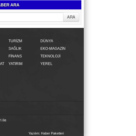
BER ARA
TURİZM
DÜNYA
SAĞLIK
EKO-MAGAZİN
FİNANS
TEKNOLOJİ
AT
YATIRIM
YEREL
 ile
Yazılım: Haber Paketleri