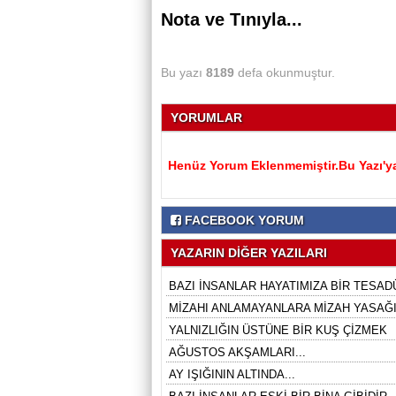
Nota ve Tınıyla...
Bu yazı
8189
defa okunmuştur.
YORUMLAR
Henüz Yorum Eklenmemiştir.Bu Yazı'ya
FACEBOOK YORUM
YAZARIN DİĞER YAZILARI
BAZI İNSANLAR HAYATIMIZA BİR TESADÜ
MİZAHI ANLAMAYANLARA MİZAH YASAĞI 
YALNIZLIĞIN ÜSTÜNE BİR KUŞ ÇİZMEK
AĞUSTOS AKŞAMLARI...
AY IŞIĞININ ALTINDA...