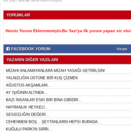
Bu yazı
10732
defa okunmuştur.
YORUMLAR
Henüz Yorum Eklenmemiştir.Bu Yazı'ya ilk yorum yapan siz olu
FACEBOOK YORUM
Yorum
YAZARIN DİĞER YAZILARI
MİZAHI ANLAMAYANLARA MİZAH YASAĞI GETİRİLSİN!
YALNIZLIĞIN ÜSTÜNE BİR KUŞ ÇİZMEK
AĞUSTOS AKŞAMLARI...
AY IŞIĞININ ALTINDA...
BAZI İNSANLAR ESKİ BİR BİNA GİBİDİR...
HAYRANLIK HEYKELİ...
SESSİZLİĞİN DEĞERİ...
CEHENNEM BOŞ... ŞEYTANLARIN HEPSİ BURADA...
KUĞULU PARK'IN SIRRI...