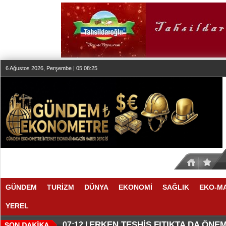
6 Ağustos 2026, Perşembe | 05:08:25
GÜNDEM
TURİZM
DÜNYA
EKONOMİ
SAĞLIK
EKO-M
YEREL
KLASİK MÜZİK YAYINCILIĞINDA
DÜZENLEMEYİ DESTEKLİYORLA
07:27 |
07:17 |
ERKEN TEŞHİS FITIKTA DA ÖNEM
07:12 |