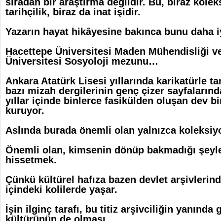
sıradan bir araştırma değildir. Bu, biraz kolek
tarihçilik, biraz da inat işidir.
Yazarın hayat hikâyesine bakınca bunu daha i
Hacettepe Üniversitesi Maden Mühendisliği v
Üniversitesi Sosyoloji mezunu…
Ankara Atatürk Lisesi yıllarında karikatürle t
bazı mizah dergilerinin genç çizer sayfalarınd
yıllar içinde binlerce fasikülden oluşan dev bi
kuruyor.
Aslında burada önemli olan yalnızca koleksiy
Önemli olan, kimsenin dönüp bakmadığı şeyle
hissetmek.
Çünkü kültürel hafıza bazen devlet arşivlerind
içindeki kolilerde yaşar.
İşin ilginç tarafı, bu titiz arşivciliğin yanında
kültürünün de olması.