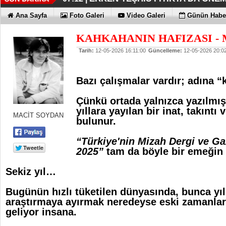
KAYIP RAKAMLARI BİLE KORKU
EN İYİLER DEĞİL EN UYGUNLAR
KOÇ GİBİ YATIRIM YAPTILAR
DÖRT ŞİRKET DAHA!!!
FUJİTSU'DAN YENİ RENK
06:33 |
06:28 |
06:23 |
06:17 |
06:13 |
Ana Sayfa
Foto Galeri
Video Galeri
Günün Haber
KAHKAHANIN HAFIZASI - M
Tarih:
12-05-2026 16:11:00
Güncelleme:
12-05-2026 20:0
Bazı çalışmalar vardır; adına 
Çünkü ortada yalnızca yazılmış 
yıllara yayılan bir inat, takıntı
MACİT SOYDAN
bulunur.
“Türkiye'nin Mizah Dergi ve Gaz
2025”
tam da böyle bir emeğin
Sekiz yıl…
Bugünün hızlı tüketilen dünyasında, bunca yıl
araştırmaya ayırmak neredeyse eski zamanlara 
geliyor insana.