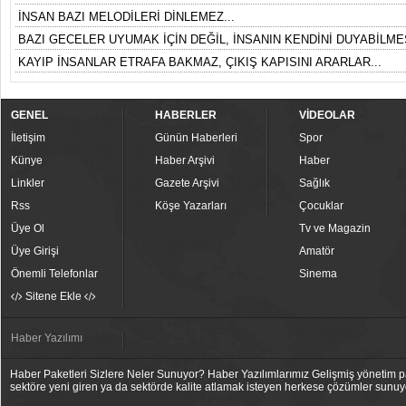
İNSAN BAZI MELODİLERİ DİNLEMEZ...
BAZI GECELER UYUMAK İÇİN DEĞİL, İNSANIN KENDİNİ DUYABİLMES
KAYIP İNSANLAR ETRAFA BAKMAZ, ÇIKIŞ KAPISINI ARARLAR...
GENEL
HABERLER
VİDEOLAR
İletişim
Günün Haberleri
Spor
Künye
Haber Arşivi
Haber
Linkler
Gazete Arşivi
Sağlık
Rss
Köşe Yazarları
Çocuklar
Üye Ol
Tv ve Magazin
Üye Girişi
Amatör
Önemli Telefonlar
Sinema
Sitene Ekle
Haber Yazılımı
Haber Paketleri Sizlere Neler Sunuyor? Haber Yazılımlarımız Gelişmiş yönetim pan
sektöre yeni giren ya da sektörde kalite atlamak isteyen herkese çözümler sunuy