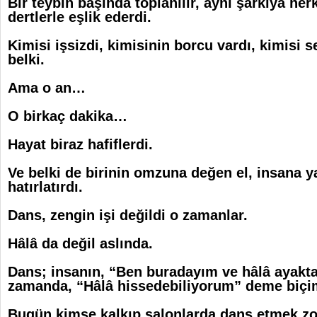
Bir teybin başında toplanılır,
aynı şarkıya her
dertlerle eşlik ederdi.
Kimisi işsizdi, kimisinin borcu vardı, kimisi 
belki.
Ama o an…
O birkaç dakika…
Hayat biraz hafiflerdi.
Ve belki de birinin omzuna değen el, insana y
hatırlatırdı.
Dans, zengin işi değildi o zamanlar.
Hâlâ da değil aslında.
Dans; insanın, “Ben buradayım ve hâlâ ayakt
zamanda, “Hâlâ hissedebiliyorum” deme biç
Bugün kimse kalkıp salonlarda dans etmek zo