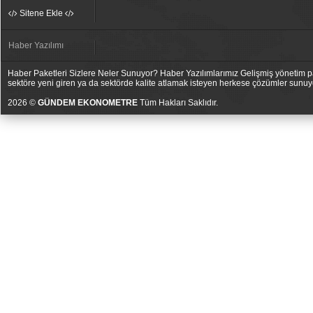
Sitene Ekle
Haber Yazılımı
Haber Paketleri Sizlere Neler Sunuyor? Haber Yazılımlarımız Gelişmiş yönetim pan
sektöre yeni giren ya da sektörde kalite atlamak isteyen herkese çözümler sunuy
2026 ©
GÜNDEM EKONOMETRE
Tüm Hakları Saklıdır.