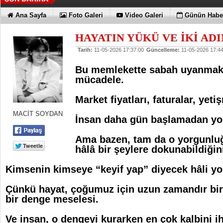
Ana Sayfa
Foto Galeri
Video Galeri
Günün Haber
HAYATIN YÜKÜ VE İKİ ADI
Tarih:
11-05-2026 17:37:00
Güncelleme:
11-05-2026 17:44
Bu memlekette sabah uyanmak 
mücadele.
Market fiyatları, faturalar, ye
MACİT SOYDAN
İnsan daha gün başlamadan yo
Ama bazen, tam da o yorgunluğ
hâlâ bir şeylere dokunabildiğin
Kimsenin kimseye “keyif yap” diyecek hâli yo
Çünkü hayat, çoğumuz için uzun zamandır bir
bir denge meselesi.
Ve insan, o dengeyi kurarken en çok kalbini i