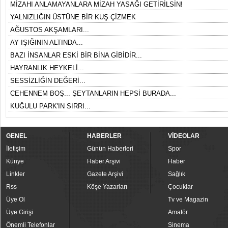
MİZAHI ANLAMAYANLARA MİZAH YASAĞI GETİRİLSİN!
YALNIZLIĞIN ÜSTÜNE BİR KUŞ ÇİZMEK
AĞUSTOS AKŞAMLARI...
AY IŞIĞININ ALTINDA...
BAZI İNSANLAR ESKİ BİR BİNA GİBİDİR...
HAYRANLIK HEYKELİ...
SESSİZLİĞİN DEĞERİ...
CEHENNEM BOŞ... ŞEYTANLARIN HEPSİ BURADA...
KUĞULU PARK'IN SIRRI...
GENEL
HABERLER
VİDEOLAR
İletişim
Günün Haberleri
Spor
Künye
Haber Arşivi
Haber
Linkler
Gazete Arşivi
Sağlık
Rss
Köşe Yazarları
Çocuklar
Üye Ol
Tv ve Magazin
Üye Girişi
Amatör
Önemli Telefonlar
Sinema