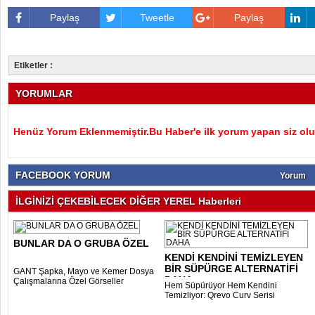
Paylaş
Tweetle
Paylaş
Etiketler :
YORUMLAR
Henüz Yorum Eklenmemiştir.Bu Haber'e ilk yorum yapan siz olu
FACEBOOK YORUM
Yorum
İLGİNİZİ ÇEKEBİLECEK DİĞER YEREL Haberleri
BUNLAR DA O GRUBA ÖZEL
KENDİ KENDİNİ TEMİZLEYEN
BİR SÜPÜRGE ALTERNATİFİ
GANT Şapka, Mayo ve Kemer Dosya
DAHA..
Çalışmalarına Özel Görseller
Hem Süpürüyor Hem Kendini
Temizliyor: Qrevo Curv Serisi