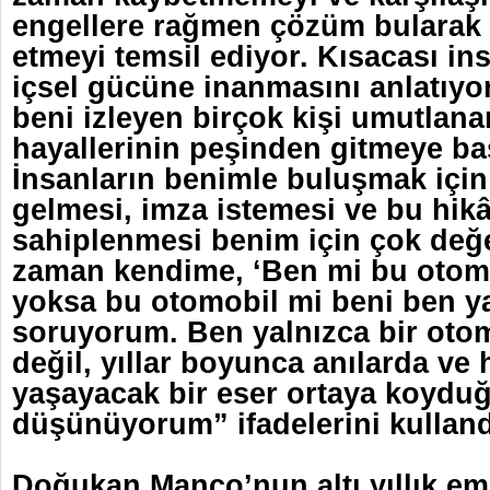
engellere rağmen çözüm bularak
etmeyi temsil ediyor. Kısacası in
içsel gücüne inanmasını anlatıyo
beni izleyen birçok kişi umutlana
hayallerinin peşinden gitmeye ba
İnsanların benimle buluşmak için 
gelmesi, imza istemesi ve bu hik
sahiplenmesi benim için çok değ
zaman kendime, ‘Ben mi bu otomo
yoksa bu otomobil mi beni ben ya
soruyorum. Ben yalnızca bir otom
değil, yıllar boyunca anılarda ve 
yaşayacak bir eser ortaya koyd
düşünüyorum” ifadelerini kulland
Doğukan Manço’nun altı yıllık em