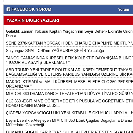
FACEBOOK YORUM
Yorum
YAZARIN DİĞER YAZILARI
Galaktik Zaman Yolcusu Kaptan Yorgachi'nin Seyir Defteri- Ekim’de Orion
Dansı...
SENE 2378-KAPTAN YORGACHI’DEN CHARLIE CHAPLIN’E MEKTUP 
Salyangoz SNAIL-CHI'nın YAĞMURDA ŞEHİR Yolculuğu...
TANGO CAMİASINDA KÜRESEL ETİK KOLEKTİF DAYANIŞMA BİLİNÇ V
"HUZUR VE ASAYİŞ BERKEMAL ! "
ABD TRUMP YENİ TARİFE POLİTİKALARI KREDİ TEMERRÜT TAKASI 
BAĞLAMSALLIĞI VE CETERIS PARIBUS YANILGISI ÜZERİNE BİR KA
MAKRO İKTİSADİ ve MALİ KÜRESEL MESELELERE CLC 360 PERSPEK
ORGANİZMA "
MIM CHI 360 DRAMA DANCE THEATRE’DAN DÜNYA TİYATRO GÜNÜ Y
CLC 360 -EĞİTİM VE ÖĞRETİMDE ETİK PUSULA VE ÖĞRETMEN ETİK
HOMO HOMINI MANIPULUS...
ÇİĞDEM YORGANCIOĞLU İKİ YENİ KİTABI İLE OKUYUCULARIYLA...
Beyni Esenlikle Ateşleyen MIM CHI 360 Etnik Çağdaş Doğaçlama Drama D
Müfredatın Gözbebeği ...
DUMANLI SOĞUK KAR BEYAZ ÖLÜM ,ALEVLER ATEŞTEN SİYAH GÖ