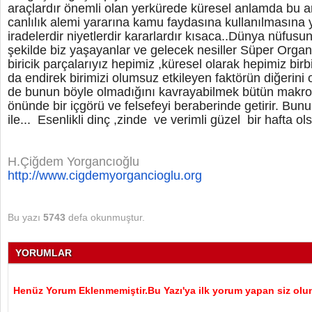
araçlardır önemli olan yerkürede küresel anlamda bu ar
canlılık alemi yararına kamu faydasına kullanılmasına 
iradelerdir niyetlerdir kararlardır kısaca..Dünya nüfus
şekilde biz yaşayanlar ve gelecek nesiller Süper Org
biricik parçalarıyız hepimiz ,küresel olarak hepimiz birb
da endirek birimizi olumsuz etkileyen faktörün diğerini 
de bunun böyle olmadığını kavrayabilmek bütün makroikt
önünde bir içgörü ve felsefeyi beraberinde getirir. B
ile... Esenlikli dinç ,zinde ve verimli güzel bir hafta ol
H.Çiğdem Yorgancıoğlu
http://www.cigdemyorgancioglu.
org
Bu yazı
5743
defa okunmuştur.
YORUMLAR
Henüz Yorum Eklenmemiştir.Bu Yazı'ya ilk yorum yapan siz olu