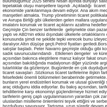
bulunduğumuz 2025 senesi Nisan ayında dünyayı sallad
tepetaklak oluşu manşetlere taşındı .Açıkladığı ticaret t
ekonomide yankılanmaya devam ediyor. Ana akım med
manşetleri atmakta. Trump yönetiminin ticaret politikala
ve Avrupa Birliği gibi ülkelerden gelen mallara uygulana
imalatını korumak ve ticaret açıklarını azaltma hedefle
Geçmişte Çin benzer tarifelerde gelişmekte olan pazar
yaptı ve ABD'nin etkisi dışındaki ülkelerle ortaklıklarını
konusunda şimdi ne şekilde tepki verecek bunu izleyec
daralıyor.Altın düşüşe geçti.Petrol fiyatları geriledi.Bo
satışlar başladı. Peter Navarro geçmişte olduğu gibi kor
sadık savunucularındandı . Etkilenen dengeler ve kür
açısından bakınca eleştirilere maruz kalıyor fakat onun
açısından bakıldığında madalyonun diğer yüzünde argü
tutarlılıklar da gözleniyor. Bugünlerde en çok duyduğ
ticaret savaşları .Sözkonus ticaret tarifelerine ilişkin fa
felsefedeki önemli bölünmeleri beraberinde getirmekte. 
bunların yerel endüstrileri korumak ve ulusal güvenliği
araç olduğunu iddia ediyorlar. Bu bakış açısından, tari
tehditlerine karşı ekonomiyi güçlendirmeye hizmet ediyo
tarifelerin geniş çaplı uygulanmasının yarardan çok zara
uluslardan misilleme önlemlerini teşvik ettiğini ve serbest
bozduğunu savunuyor. Tartışma, uzun süredir devam e