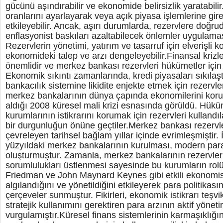
gücünü aşındırabilir ve ekonomide belirsizlik yaratabilir
oranlarını ayarlayarak veya açık piyasa işlemlerine gire
etkileyebilir. Ancak, aşırı durumlarda, rezervlere doğr
enflasyonist baskıları azaltabilecek önlemler uygulamas
Rezervlerin yönetimi, yatırım ve tasarruf için elverişli koş
ekonomideki talep ve arzı dengeleyebilir.Finansal krizler
önemlidir ve merkez bankası rezervleri hükümetler için 
Ekonomik sıkıntı zamanlarında, kredi piyasaları sıkılaş
bankacılık sistemine likidite enjekte etmek için rezervle
merkez bankalarının dünya çapında ekonomilerini korum
aldığı 2008 küresel mali krizi esnasında görüldü. Hüküm
kurumlarının istikrarını korumak için rezervleri kulland
bir durgunluğun önüne geçtiler.Merkez bankası rezervle
çevreleyen tarihsel bağlam yıllar içinde evrimleşmiştir. 
yüzyıldaki merkez bankalarının kurulması, modern para 
oluşturmuştur. Zamanla, merkez bankalarının rezervler
sorumlulukları üstlenmesi sayesinde bu kurumların rolü 
Friedman ve John Maynard Keynes gibi etkili ekonomistl
algılandığını ve yönetildiğini etkileyerek para politikasın
çerçeveler sunmuştur. Fikirleri, ekonomik istikrarı teşvi
stratejik kullanımını gerektiren para arzının aktif yönet
vurgulamıştır.Küresel finans sistemlerinin karmaşıklığını