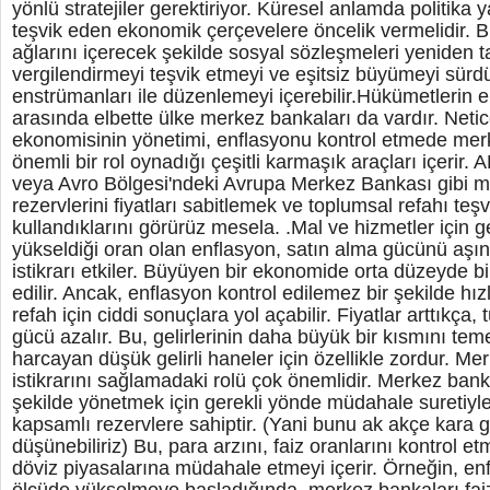
yönlü stratejiler gerektiriyor. Küresel anlamda politika 
teşvik eden ekonomik çerçevelere öncelik vermelidir. 
ağlarını içerecek şekilde sosyal sözleşmeleri yeniden ta
vergilendirmeyi teşvik etmeyi ve eşitsiz büyümeyi sürdü
enstrümanları ile düzenlemeyi içerebilir.Hükümetlerin 
arasında elbette ülke merkez bankaları da vardır. Netice 
ekonomisinin yönetimi, enflasyonu kontrol etmede merk
önemli bir rol oynadığı çeşitli karmaşık araçları içerir
veya Avro Bölgesi'ndeki Avrupa Merkez Bankası gibi m
rezervlerini fiyatları sabitlemek ve toplumsal refahı teş
kullandıklarını görürüz mesela. .Mal ve hizmetler için ge
yükseldiği oran olan enflasyon, satın alma gücünü aşı
istikrarı etkiler. Büyüyen bir ekonomide orta düzeyde b
edilir. Ancak, enflasyon kontrol edilemez bir şekilde hı
refah için ciddi sonuçlara yol açabilir. Fiyatlar arttıkça, 
gücü azalır. Bu, gelirlerinin daha büyük bir kısmını tem
harcayan düşük gelirli haneler için özellikle zordur. Me
istikrarını sağlamadaki rolü çok önemlidir. Merkez bankal
şekilde yönetmek için gerekli yönde müdahale suretiyl
kapsamlı rezervlere sahiptir. (Yani bunu ak akçe kara g
düşünebiliriz) Bu, para arzını, faiz oranlarını kontrol 
döviz piyasalarına müdahale etmeyi içerir. Örneğin, en