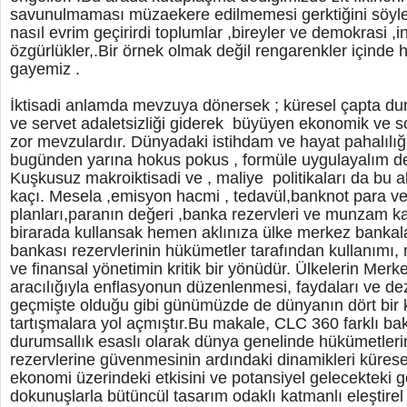
savunulmaması müzaekere edilmemesi gerktiğini söyle
nasıl evrim geçirirdi toplumlar ,bireyler ve demokrasi ,i
özgürlükler,.Bir örnek olmak değil rengarenkler içinde
gayemiz .
İktisadi anlamda mevzuya dönersek ; küresel çapta dur
ve servet adaletsizliği giderek büyüyen ekonomik ve s
zor mevzulardır. Dünyadaki istihdam ve hayat pahalılığı
bugünden yarına hokus pokus , formüle uygulayalım de
Kuşkusuz makroiktisadi ve , maliye politikaları da bu al
kaçı. Mesela ,emisyon hacmi , tedavül,banknot para ve 
planları,paranın değeri ,banka rezervleri ve munzam karş
birarada kullansak hemen aklınıza ülke merkez bankala
bankası rezervlerinin hükümetler tarafından kullanımı,
ve finansal yönetimin kritik bir yönüdür. Ülkelerin Merk
aracılığıyla enflasyonun düzenlenmesi, faydaları ve de
geçmişte olduğu gibi günümüzde de dünyanın dört bir
tartışmalara yol açmıştır.Bu makale, CLC 360 farklı bak
durumsallık esaslı olarak dünya genelinde hükümetler
rezervlerine güvenmesinin ardındaki dinamikleri küresel
ekonomi üzerindeki etkisini ve potansiyel gelecekteki g
dokunuşlarla bütüncül tasarım odaklı katmanlı eleştir