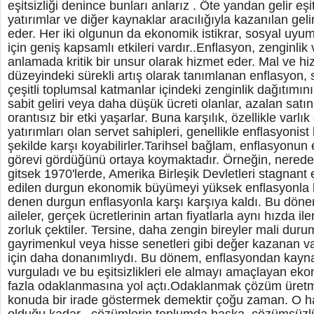
eşitsizliği denince bunları anlarız . Öte yandan gelir eşit
yatırımlar ve diğer kaynaklar aracılığıyla kazanılan gelir
eder. Her iki olgunun da ekonomik istikrar, sosyal uyu
için geniş kapsamlı etkileri vardır..Enflasyon, zenginlik ve
anlamada kritik bir unsur olarak hizmet eder. Mal ve hiz
düzeyindeki sürekli artış olarak tanımlanan enflasyon,
çeşitli toplumsal katmanlar içindeki zenginlik dağıtımını e
sabit geliri veya daha düşük ücreti olanlar, azalan sat
orantısız bir etki yaşarlar. Buna karşılık, özellikle varlı
yatırımları olan servet sahipleri, genellikle enflasyonist 
şekilde karşı koyabilirler.Tarihsel bağlam, enflasyonun eşi
görevi gördüğünü ortaya koymaktadır. Örneğin, nerede
gitsek 1970'lerde, Amerika Birleşik Devletleri stagnant
edilen durgun ekonomik büyümeyi yüksek enflasyonla bi
denen durgun enflasyonla karşı karşıya kaldı. Bu dönem
aileler, gerçek ücretlerinin artan fiyatlarla aynı hızda 
zorluk çektiler. Tersine, daha zengin bireyler mali dur
gayrimenkul veya hisse senetleri gibi değer kazanan va
için daha donanımlıydı. Bu dönem, enflasyondan kayn
vurguladı ve bu eşitsizlikleri ele almayı amaçlayan eko
fazla odaklanmasına yol açtı.Odaklanmak çözüm üret
konuda bir irade göstermek demektir çoğu zaman. O h