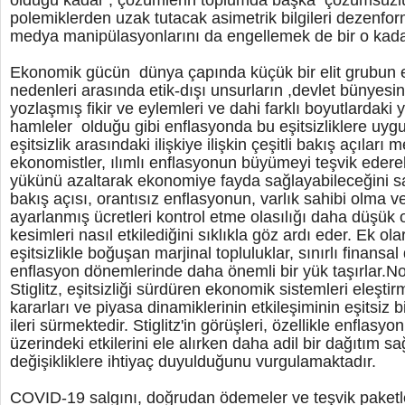
olduğu kadar , çözümlerin toplumda başka çözümsüzlü
polemiklerden uzak tutacak asimetrik bilgileri dezenfor
medya manipülasyonlarını da engellemek de bir o kad
Ekonomik gücün dünya çapında küçük bir elit grubun 
nedenleri arasında etik-dışı unsurların ,devlet bünyesi
yozlaşmış fikir ve eylemleri ve dahi farklı boyutlardaki y
hamleler olduğu gibi enflasyonda bu eşitsizliklere uygu
eşitsizlik arasındaki ilişkiye ilişkin çeşitli bakış açıları 
ekonomistler, ılımlı enflasyonun büyümeyi teşvik eder
yükünü azaltarak ekonomiye fayda sağlayabileceğini 
bakış açısı, orantısız enflasyonun, varlık sahibi olma 
ayarlanmış ücretleri kontrol etme olasılığı daha düşük o
kesimleri nasıl etkilediğini sıklıkla göz ardı eder. Ek ola
eşitsizlikle boğuşan marjinal topluluklar, sınırlı finansal
enflasyon dönemlerinde daha önemli bir yük taşırlar.N
Stiglitz, eşitsizliği sürdüren ekonomik sistemleri eleştirm
kararları ve piyasa dinamiklerinin etkileşiminin eşitsiz b
ileri sürmektedir. Stiglitz'in görüşleri, özellikle enflasy
üzerindeki etkilerini ele alırken daha adil bir dağıtım s
değişikliklere ihtiyaç duyulduğunu vurgulamaktadır.
COVID-19 salgını, doğrudan ödemeler ve teşvik paketle