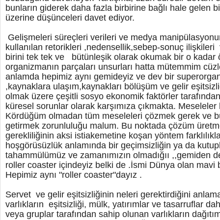
bunların giderek daha fazla birbirine bağlı hale gelen
üzerine düşünceleri davet ediyor.
Gelişmeleri süreçleri verileri ve medya manipülasyon
kullanılan retorikleri ,nedensellik,sebep-sonuç ilişkileri
birini tek tek ve bütünleşik olarak okumak bir o kadar 
organizmanın parçaları unsurları hatta mütemmim cüzle
anlamda hepimiz aynı gemideyiz ve dev bir superorgan
,kaynaklara ulaşım,kaynakları bölüşüm ve gelir eşitsizli
olmak üzere çeşitli sosyo ekonomik faktörler tarafından 
küresel sorunlar olarak karşımıza çıkmakta. Meseleler
Kördüğüm olmadan tüm meseleleri çözmek gerek ve bu
getirmek zorunluluğu malum. Bu noktada çözüm üretme
gerekliliğinin aksi istiakemetine koşan yöntem farklılıkla
hoşgörüsüzlük anlamında bir geçimsizliğin ya da kutu
tahammülümüz ve zamanımızın olmadığıı ,,gemiden de h
roller coaster içindeyiz belki de .İsmi Dünya olan mavi
Hepimiz aynı "roller coaster"dayız .
Servet ve gelir eşitsizliğinin neleri gerektirdiğini anla
varlıkların eşitsizliği, mülk, yatırımlar ve tasarruflar da
veya gruplar tarafından sahip olunan varlıkların dağıtım