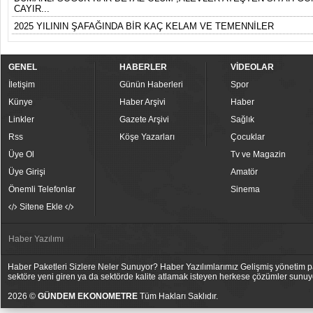
CAYIR...
2025 YILININ ŞAFAĞINDA BİR KAÇ KELAM VE TEMENNİLER
GENEL
HABERLER
VİDEOLAR
İletişim
Günün Haberleri
Spor
Künye
Haber Arşivi
Haber
Linkler
Gazete Arşivi
Sağlık
Rss
Köşe Yazarları
Çocuklar
Üye Ol
Tv ve Magazin
Üye Girişi
Amatör
Önemli Telefonlar
Sinema
Sitene Ekle
Haber Yazılımı
Haber Paketleri Sizlere Neler Sunuyor? Haber Yazılımlarımız Gelişmiş yönetim pan
sektöre yeni giren ya da sektörde kalite atlamak isteyen herkese çözümler sunuy
2026 ©
GÜNDEM EKONOMETRE
Tüm Hakları Saklıdır.