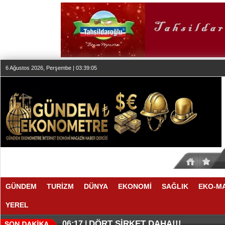
6 Ağustos 2026, Perşembe | 03:39:07
GÜNDEM
TURİZM
DÜNYA
EKONOMİ
SAĞLIK
EKO-M
YEREL
EN İYİLER DEĞİL EN UYGUNLAR
KOÇ GİBİ YATIRIM YAPTILAR
06:28 |
06:23 |
DÖRT ŞİRKET DAHA!!!
06:17 |