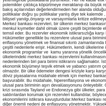
yeterliliğinde politikalarla yürümektir. Her ne kadar et
polemikler çıktıkça köpürtmeye meraklanıp da büyük r
bakış açılarından değerlendirmeden her alanda olduğu
politikalar doğru şu politikalar yanlış diye tek kalemde ,
bilişsel yanılgı,önyargı ve varsayımlarla kritize edilmeye
Merkez bankası rezervleri, bir ülkenin merkez bankasını
menkul kıymetler dahil olmak üzere çeşitli biçimlerde eli
temsil eder. Bu rezervler ekonomik istikrarsızlığa karşı
Hükümetler genellikle bu rezervlere ulusal para birimin
enflasyonu yönetmek ve finansal sıkıntı zamanlarında l
çeşitli nedenlerle erişir. Hükümetlerin, kendi ülkelerine i
ekonomik programlar ve kamu yararına yönelik önceli
ülkelerindeki merkez bankası rezervlerini kullanılması
nedenlerinden biri para birimi istikrarını sağlamaktır. İsti
ekonomik büyümeyi teşvik etmek ve yabancı yatırım ç
olmazdır. Bir ülke ödemeler dengesi kriziyle karşı karş
döviz piyasalarına müdahale etmek için merkez bankas
başvurabilir. Bu müdahale, hiperenflasyona ve ekonom
ulusal para biriminin aşırı devalüasyonunu önleyebilir.
krizi sırasında Tayland ve Endonezya gibi ülkeler, para b
saldırılardan korumak için rezervleri kullandılar, böyle
ekonomilerini istikrara kavuşturdular.Merkez bankası re
diğer önemli nedeni de enflasyonu yönetmektir. Yüksek