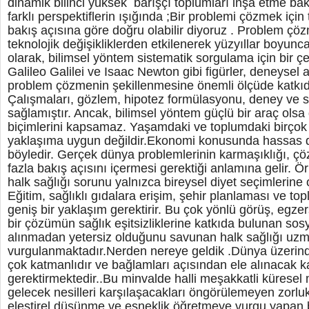
dinamik bilinci yüksek barışçı toplumları inşa etme bakı
farklı perspektiflerin ışığında ;Bir problemi çözmek için 
bakış açısına göre doğru olabilir diyoruz . Problem çö
teknolojik değişikliklerden etkilenerek yüzyıllar boyunca
olarak, bilimsel yöntem sistematik sorgulama için bir ç
Galileo Galilei ve Isaac Newton gibi figürler, deneysel
problem çözmenin şekillenmesine önemli ölçüde katkı
Çalışmaları, gözlem, hipotez formülasyonu, deney ve s
sağlamıştır. Ancak, bilimsel yöntem güçlü bir araç ol
biçimlerini kapsamaz. Yaşamdaki ve toplumdaki birçok s
yaklaşıma uygun değildir.Ekonomi konusunda hassas 
böyledir. Gerçek dünya problemlerinin karmaşıklığı, çö
fazla bakış açısını içermesi gerektiği anlamına gelir. Ör
halk sağlığı sorunu yalnızca bireysel diyet seçimlerin
Eğitim, sağlıklı gıdalara erişim, şehir planlaması ve to
geniş bir yaklaşım gerektirir. Bu çok yönlü görüş, egzer
bir çözümün sağlık eşitsizliklerine katkıda bulunan sos
alınmadan yetersiz olduğunu savunan halk sağlığı uzm
vurgulanmaktadır.Nerden nereye geldik .Dünya üzerind
çok katmanlıdır ve bağlamları açısından ele alınacak 
gerektirmektedir..Bu minvalde halli meşakkatli küresel 
gelecek nesilleri karşılaşacakları öngörülemeyen zorluk
eleştirel düşünme ve esneklik öğretmeye vurgu yapan bi