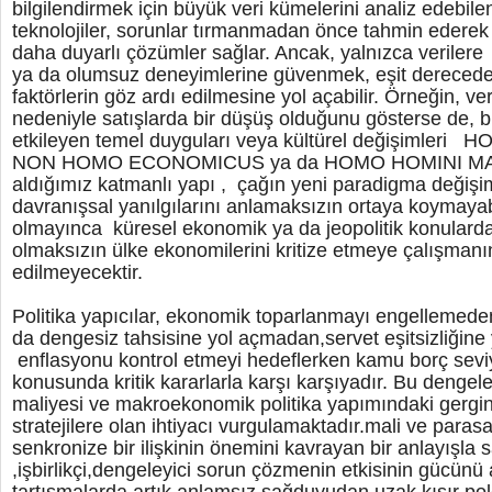
bilgilendirmek için büyük veri kümelerini analiz edebil
teknolojiler, sorunlar tırmanmadan önce tahmin ederek 
daha duyarlı çözümler sağlar. Ancak, yalnızca veriler
ya da olumsuz deneyimlerine güvenmek, eşit derecede 
faktörlerin göz ardı edilmesine yol açabilir. Örneğin, veril
nedeniyle satışlarda bir düşüş olduğunu gösterse de, b
etkileyen temel duyguları veya kültürel değişimle
NON HOMO ECONOMICUS ya da HOMO HOMINI MAN
aldığımız katmanlı yapı , çağın yeni paradigma değişim
davranışsal yanılgılarını anlamaksızın ortaya koymayab
olmayınca küresel ekonomik ya da jeopolitik konularda 
olmaksızın ülke ekonomilerini kritize etmeye çalışmanı
edilmeyecektir.
Politika yapıcılar, ekonomik toparlanmayı engellemede
da dengesiz tahsisine yol açmadan,servet eşitsizliği
enflasyonu kontrol etmeyi hedeflerken kamu borç sevi
konusunda kritik kararlarla karşı karşıyadır. Bu denge
maliyesi ve makroekonomik politika yapımındaki gerginli
stratejilere olan ihtiyacı vurgulamaktadır.mali ve parasa
senkronize bir ilişkinin önemini kavrayan bir anlayışla 
,işbirlikçi,dengeleyici sorun çözmenin etkisinin gücünü