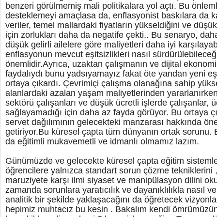
benzeri görülmemiş mali politikalara yol açtı. Bu önlem
desteklemeyi amaçlasa da, enflasyonist baskılara da 
veriler, temel mallardaki fiyatların yükseldiğini ve düşük
için zorlukları daha da negatife çekti.. Bu senaryo, da
düşük gelirli ailelere göre maliyetleri daha iyi karşılaya
enflasyonun mevcut eşitsizlikleri nasıl sürdürülebileceğ
önemlidir.Ayrıca, uzaktan çalışmanın ve dijital ekonomi
faydalıydı bunu yadsıyamayız fakat öte yandan yeni eşi
ortaya çıkardı. Çevrimiçi çalışma olanağına sahip yüksek g
alanlardaki azalan yaşam maliyetlerinden yararlanırken
sektörü çalışanları ve düşük ücretli işlerde çalışanlar,
sağlayamadığı için daha az fayda görüyor. Bu ortaya ç
servet dağılımının gelecekteki manzarası hakkında ön
getiriyor.Bu küresel çapta tüm dünyanın ortak sorunu.
da eğitimli mukavemetli ve idmanlı olmamız lazım.
Günümüzde ve gelecekte küresel çapta eğitim sistemleri
öğrencilere yalnızca standart sorun çözme tekniklerin
maruziyete karşı ilmi siyaset ve manipülasyon dilini ok
zamanda sorunlara yaratıcılık ve dayanıklılıkla nasıl v
analitik bir şekilde yaklaşacağını da öğretecek vizyonlar
hepimiz muhtacız bu kesin . Bakalım kendi ömrümüzün s