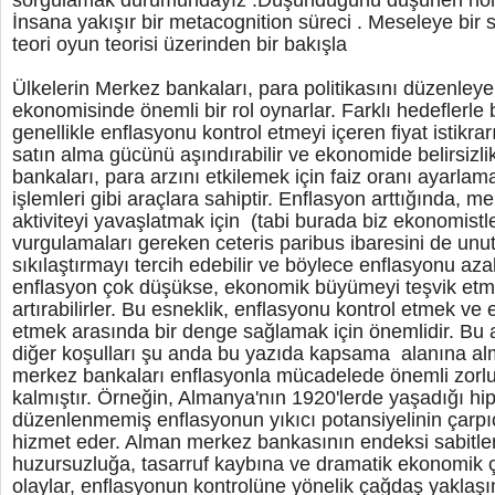
sorgulamak durumundayız .Düşündüğünü düşünen ho
İnsana yakışır bir metacognition süreci . Meseleye bi
teori oyun teorisi üzerinden bir bakışla
Ülkelerin Merkez bankaları, para politikasını düzenleye
ekonomisinde önemli bir rol oynarlar. Farklı hedeflerle bir
genellikle enflasyonu kontrol etmeyi içeren fiyat istikra
satın alma gücünü aşındırabilir ve ekonomide belirsizlik
bankaları, para arzını etkilemek için faiz oranı ayarlam
işlemleri gibi araçlara sahiptir. Enflasyon arttığında, 
aktiviteyi yavaşlatmak için (tabi burada biz ekonomist
vurgulamaları gereken ceteris paribus ibaresini de unu
sıkılaştırmayı tercih edebilir ve böylece enflasyonu azalt
enflasyon çok düşükse, ekonomik büyümeyi teşvik etme
artırabilirler. Bu esneklik, enflasyonu kontrol etmek v
etmek arasında bir denge sağlamak için önemlidir. Bu a
diğer koşulları şu anda bu yazıda kapsama alanına alm
merkez bankaları enflasyonla mücadelede önemli zorluk
kalmıştır. Örneğin, Almanya'nın 1920'lerde yaşadığı hi
düzenlenmemiş enflasyonun yıkıcı potansiyelinin çarpıcı 
hizmet eder. Alman merkez bankasının endeksi sabitl
huzursuzluğa, tasarruf kaybına ve dramatik ekonomik ça
olaylar, enflasyonun kontrolüne yönelik çağdaş yaklaşım