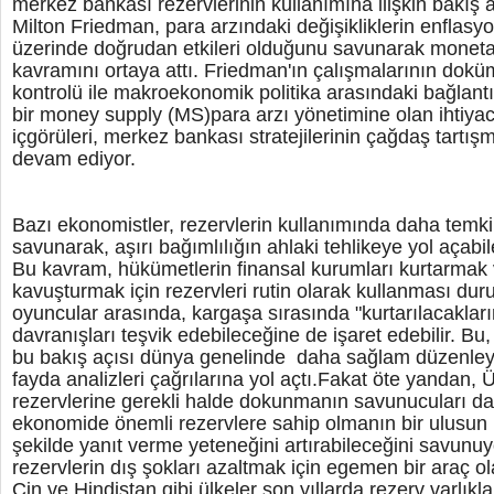
merkez bankası rezervlerinin kullanımına ilişkin bakış aç
Milton Friedman, para arzındaki değişikliklerin enflasy
üzerinde doğrudan etkileri olduğunu savunarak monetar
kavramını ortaya attı. Friedman'ın çalışmalarının dok
kontrolü ile makroekonomik politika arasındaki bağlant
bir money supply (MS)para arzı yönetimine olan ihtiyac
içgörüleri, merkez bankası stratejilerinin çağdaş tartı
devam ediyor.
Bazı ekonomistler, rezervlerin kullanımında daha temkin
savunarak, aşırı bağımlılığın ahlaki tehlikeye yol açabi
Bu kavram, hükümetlerin finansal kurumları kurtarmak v
kavuşturmak için rezervleri rutin olarak kullanması du
oyuncular arasında, kargaşa sırasında "kurtarılacaklarını
davranışları teşvik edebileceğine de işaret edebilir. Bu,
bu bakış açısı dünya genelinde daha sağlam düzenleyi
fayda analizleri çağrılarına yol açtı.Fakat öte yandan,
rezervlerine gerekli halde dokunmanın savunucuları da
ekonomide önemli rezervlere sahip olmanın bir ulusun kri
şekilde yanıt verme yeteneğini artırabileceğini savunuyo
rezervlerin dış şokları azaltmak için egemen bir araç o
Çin ve Hindistan gibi ülkeler son yıllarda rezerv varlıkl