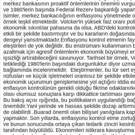
merkez bankasının proaktif önlemlerinin önemini vurgul
ve 1980'lerin başında Federal Rezerv başkanlığı yapan P
isimler, merkez bankacılığının enflasyonu yönetmede o
örnek teşkil etmektedir. Volcker'in yüksek faiz oranı poli
ekonomik sıkıntılar pahasına da olsa, ABD'deki kontro
etkili bir şekilde bastırmıştır ve bu kararların doğasın
dengeyi yansıtmaktadır.Enflasyonu kontrol etmenin fayda
eleştirileri de yok değildir. Bu enstrümanı kullanmanın 
azaltmak için agresif önlemlerin ekonomik büyümeyi en
işsizliği artırabileceğini savunuyor. Tarihsel bir örnek, Vo
tetiklediği 1980'lerin başındaki durgunluktur diyor uzman
bağlamında incelenmelidir. Eleştirmenler, bu tür sert ey
nüfusları ve küçük işletmeleri orantısız bir şekilde etki
ekonomik uçurumun genişlemesine yol açtığını iddia e
enflasyon kontrolünün gerekli olduğu fikrine odaklanırk
olası olumsuz sonuçlara karşı dikkatlice tartılması gerek
Bu bakış açısı ışığında, bu politikaların uygulandığı b
önemlidir.Yani yerinde ve hassas şekilde dozajı arttırma
de olabilirdi .Buarad önemli olan bilişsel yanılgılara ka
yapmaktır. Son yıllarda, enflasyonu kontrol etme zor
ve bunun sonucunda ortaya çıkan tedarik zinciri kesintil
tarafından büyütüldü. Ekonomileri istikrara kavuşturma 