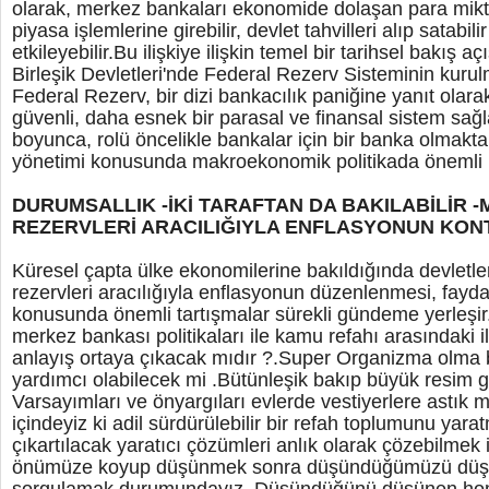
olarak, merkez bankaları ekonomide dolaşan para mikta
piyasa işlemlerine girebilir, devlet tahvilleri alıp satabi
etkileyebilir.Bu ilişkiye ilişkin temel bir tarihsel bakış a
Birleşik Devletleri'nde Federal Rezerv Sisteminin kurul
Federal Rezerv, bir dizi bankacılık paniğine yanıt olar
güvenli, daha esnek bir parasal ve finansal sistem sağ
boyunca, rolü öncelikle bankalar için bir banka olmakta
yönetimi konusunda makroekonomik politikada önemli 
DURUMSALLIK -İKİ TARAFTAN DA BAKILABİLİR 
REZERVLERİ ARACILIĞIYLA ENFLASYONUN KO
Küresel çapta ülke ekonomilerine bakıldığında devletl
rezervleri aracılığıyla enflasyonun düzenlenmesi, fayda
konusunda önemli tartışmalar sürekli gündeme yerleşir
merkez bankası politikaları ile kamu refahı arasındaki il
anlayış ortaya çıkacak mıdır ?.Super Organizma olma b
yardımcı olabilecek mi .Bütünleşik bakıp büyük resim g
Varsayımları ve önyargıları evlerde vestiyerlere astık 
içindeyiz ki adil sürdürülebilir bir refah toplumunu ya
çıkartılacak yaratıcı çözümleri anlık olarak çözebilmek 
önümüze koyup düşünmek sonra düşündüğümüzü düş