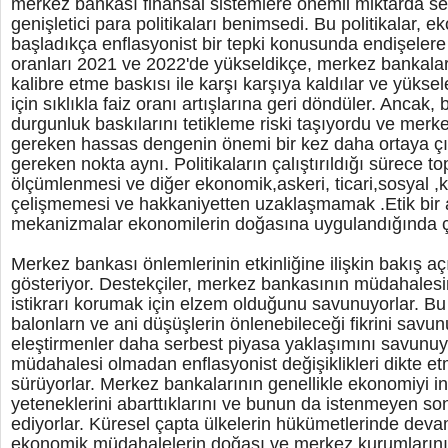
merkez bankası finansal sistemlere önemli miktarda s
genişletici para politikaları benimsedi. Bu politikalar,
başladıkça enflasyonist bir tepki konusunda endişelere 
oranları 2021 ve 2022'de yükseldikçe, merkez bankalar
kalibre etme baskısı ile karşı karşıya kaldılar ve yüksel
için sıklıkla faiz oranı artışlarına geri döndüler. Anca
durgunluk baskılarını tetikleme riski taşıyordu ve mer
gereken hassas dengenin önemi bir kez daha ortaya ç
gereken nokta aynı. Politikaların çalıştırıldığı sürece 
ölçümlenmesi ve diğer ekonomik,askeri, ticari,sosyal ,k
çelişmemesi ve hakkaniyetten uzaklaşmamak .Etik bir 
mekanizmalar ekonomilerin doğasına uygulandığında ça
Merkez bankası önlemlerinin etkinliğine ilişkin bakış açı
gösteriyor. Destekçiler, merkez bankasının müdahales
istikrarı korumak için elzem olduğunu savunuyorlar. Bu
balonlarn ve ani düşüşlerin önlenebileceği
fikrini savun
eleştirmenler daha serbest piyasa yaklaşımını savunu
müdahalesi olmadan enflasyonist değişiklikleri dikte et
sürüyorlar. Merkez bankalarının genellikle ekonomiyi 
yeteneklerini abarttıklarını ve bunun da istenmeyen son
ediyorlar. Küresel çapta ülkelerin hükümetlerinde dev
ekonomik müdahalelerin doğası ve merkez kurumlarını