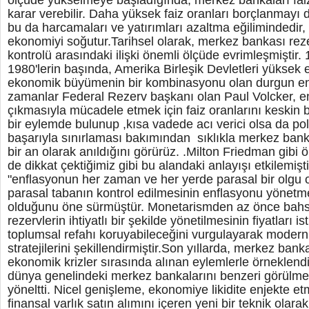
ölçüde yükselmeye başladığında, merkez bankaları faiz
karar verebilir. Daha yüksek faiz oranları borçlanmayı d
bu da harcamaları ve yatırımları azaltma eğilimindedir, 
ekonomiyi soğutur.Tarihsel olarak, merkez bankası rezer
kontrolü arasındaki ilişki önemli ölçüde evrimleşmiştir.
1980'lerin başında, Amerika Birleşik Devletleri yüksek
ekonomik büyümenin bir kombinasyonu olan durgun en
zamanlar Federal Rezerv başkanı olan Paul Volcker, e
çıkmasıyla mücadele etmek için faiz oranlarını keskin bi
bir eylemde bulunup ,kısa vadede acı verici olsa da pol
başarıyla sınırlaması bakımından sıklıkla merkez banka
bir an olarak anıldığını görürüz. .Milton Friedman gibi
de dikkat çektiğimiz gibi bu alandaki anlayışı etkilemişt
"enflasyonun her zaman ve her yerde parasal bir olgu
parasal tabanın kontrol edilmesinin enflasyonu yönetm
olduğunu öne sürmüştür. Monetarismden az önce bahset
rezervlerin ihtiyatlı bir şekilde yönetilmesinin fiyatları i
toplumsal refahı koruyabileceğini vurgulayarak modern
stratejilerini şekillendirmiştir.Son yıllarda, merkez ban
ekonomik krizler sırasında alınan eylemlerle örneklendiri
dünya genelindeki merkez bankalarını benzeri görülm
yöneltti. Nicel genişleme, ekonomiye likidite enjekte et
finansal varlık satın alımını içeren yeni bir teknik olara