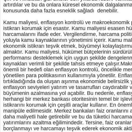
artırdılar ve bu da onlara küresel ekonomik dalgalanm
konusunda daha fazla esneklik sağladı denebilir.
Kamu maliyesi, enflasyon kontrolü ve makroekonomik p
istikrarı korumak için esastır. Kamu maliyesi esasen h
harcamalarını ifade eder. Vergilendirme, harcama polit
yoluyla kamu kaynaklarının yönetimini içerir. Kamu mal
ekonomik istikrarı teşvik etmek, büyümeyi kolaylaştırmak 
almaktır. Kamu maliyesi, hükümet bütçelerinin sürdürül
performansı desteklemek için uygun şekilde dengelenm
kaynakları verimli bir şekilde tahsis etmeye çalışır.Ma
önemli bir hedefi olan enflasyon kontrolü, öncelikle me
yönetilen para politikasının kullanımıyla yönetilir. Enf
tırtıkladığında da oluşan aşınma ekonomide belirsizlik 
enflasyon seviyeleri yatırım ve tasarrufları caydırabili
büyümenin azalmasına yol açabilir. Bu nedenle, enflas
herhangi bir merkez bankası otoritesinin temel bir işlev
istikrarını korumak için çeşitli araçlar kullanır. En öneml
manipüle edilmesidir. Merkez bankaları faiz oranlarını 
daha maliyetli hale getirebilir ve bu da tüketici harcama
yatırımlarını azaltma eğilimindedir. Tersine, faiz oranl
borçlanmayı ve harcamayı teşvik ederek ekonomik aktivi