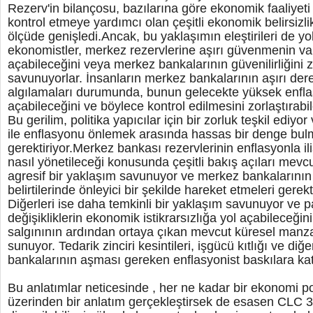
Rezerv'in bilançosu, bazılarına göre ekonomik faaliyet
kontrol etmeye yardımcı olan çeşitli ekonomik belirsizli
ölçüde genişledi.Ancak, bu yaklaşımın eleştirileri de yo
ekonomistler, merkez rezervlerine aşırı güvenmenin var
açabileceğini veya merkez bankalarının güvenilirliğini 
savunuyorlar. İnsanların merkez bankalarının aşırı d
algılamaları durumunda, bunun gelecekte yüksek enflas
açabileceğini ve böylece kontrol edilmesini zorlaştırabil
Bu gerilim, politika yapıcılar için bir zorluk teşkil ediy
ile enflasyonu önlemek arasında hassas bir denge bulm
gerektiriyor.Merkez bankası rezervlerinin enflasyonla iliş
nasıl yönetileceği konusunda çeşitli bakış açıları mevcu
agresif bir yaklaşım savunuyor ve merkez bankalarının 
belirtilerinde önleyici bir şekilde hareket etmeleri gerek
Diğerleri ise daha temkinli bir yaklaşım savunuyor ve pa
değişikliklerin ekonomik istikrarsızlığa yol açabileceğ
salgınının ardından ortaya çıkan mevcut küresel manza
sunuyor. Tedarik zinciri kesintileri, işgücü kıtlığı ve diğ
bankalarının aşması gereken enflasyonist baskılara ka
Bu anlatımlar neticesinde , her ne kadar bir ekonomi po
üzerinden bir anlatım gerçekleştirsek de esasen CLC 3