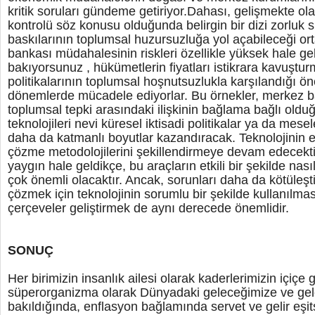
kritik soruları gündeme getiriyor.Dahası, gelişmekte o
kontrolü söz konusu olduğunda belirgin bir dizi zorluk 
baskılarının toplumsal huzursuzluğa yol açabileceği ort
bankası müdahalesinin riskleri özellikle yüksek hale geli
bakıyorsunuz , hükümetlerin fiyatları istikrara kavuşt
politikalarının toplumsal hoşnutsuzlukla karşılandığı ön
dönemlerde mücadele ediyorlar. Bu örnekler, merkez ba
toplumsal tepki arasındaki ilişkinin bağlama bağlı old
teknolojileri nevi küresel iktisadi politikalar ya da mes
daha da katmanlı boyutlar kazandıracak. Teknolojinin
çözme metodolojilerini şekillendirmeye devam edecekt
yaygın hale geldikçe, bu araçların etkili bir şekilde nas
çok önemli olacaktır. Ancak, sorunları daha da kötüleşt
çözmek için teknolojinin sorumlu bir şekilde kullanılmas
çerçeveler geliştirmek de aynı derecede önemlidir.
SONUÇ
Her birimizin insanlık ailesi olarak kaderlerimizin içiçe g
süperorganizma olarak Dünyadaki geleceğimize ve gel
bakıldığında, enflasyon bağlamında servet ve gelir eşits