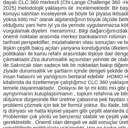
dayalı CLC 360 merkezli (Chi Lange Challenge 360 -
2025) metodolojik yaklaşımı ile incelemektedir. Bir baş
konuyu satıhtan inceleyerek ve böyle bir piyasa iktisadi 
yoksa kötü mü" olarak algılandığının büyük ölçüde belirl
olduğunu yani hem iyi ya da yerinde uygulanmazsa kötü
vurgulamak diyelim meramımız. Bilgi dağarcığımızdaki 
önemli noktalar arasında merkez bankalarının rolünün an
tarihsel perspektifler, müdahalenin olası sonuçları ve b
ilişkin çeşitli bakış açıları yanyana konduğunda ülkel
politikaları ile kamu refahı arasındaki ilişkiye dair denge
çıkmaktadır.Zira durumsallık açısından yerinde de olabil
de.Sakıncalı olan sadece tek bir noktadan bakıp diğer
ziyade durumsallık ve şartların içinde dengeli şekilde
insan hatasını ve yanılgısını bertaraf edebilir .HO
kitabında da özetlemeye çalıştığımız CLC 360 yaklaşım
temele dayanmaktadır. Dolayısı ile iyi mi kötü mü gibi 
ayrıştırmanın kutuplaştırmanın , toplum refahına ve bili
düşünce dizgesinde fikir üretme çabasına pek faydası 
problemi çözmek için tek bir formül yoktur. Bu ifade, b
iş dünyası ve hatta kişisel yaşam gibi çeşitli alanlarda d
Problemler çok yönlü ve benzersiz olabilir ve çeşitli y
gerektirebilir.. Önemli olan dengeli ve adil sonuçlar ür