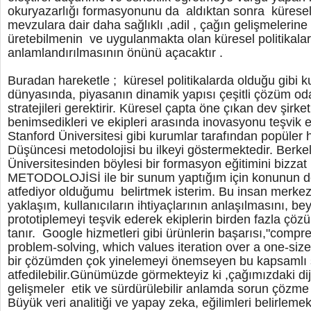
okuryazarlığı formasyonunu da aldıktan sonra küresel
mevzulara dair daha sağlıklı ,adil , çağın gelişmelerine p
üretebilmenin ve uygulanmakta olan küresel politikaları
anlamlandırılmasının önünü açacaktır .
Buradan hareketle ; küresel politikalarda olduğu gibi
dünyasında, piyasanın dinamik yapısı çeşitli çözüm o
stratejileri gerektirir. Küresel çapta öne çıkan dev şirket
benimsedikleri ve ekipleri arasında inovasyonu teşvik etti
Stanford Üniversitesi gibi kurumlar tarafından popüler 
Düşüncesi metodolojisi bu ilkeyi göstermektedir. Berkel
Üniversitesinden böylesi bir formasyon eğitimini bizza
METODOLOJİSİ ile bir sunum yaptığım için konunun d
atfediyor olduğumu belirtmek isterim. Bu insan merkezl
yaklaşım, kullanıcıların ihtiyaçlarının anlaşılmasını, bey
prototiplemeyi teşvik ederek ekiplerin birden fazla ç
tanır. Google hizmetleri gibi ürünlerin başarısı,"comp
problem-solving, which values iteration over a one-size-f
bir çözümden çok yinelemeyi önemseyen bu kapsamlı
atfedilebilir.Günümüzde görmekteyiz ki ,çağımızdaki diji
gelişmeler etik ve sürdürülebilir anlamda sorun çözm
Büyük veri analitiği ve yapay zeka, eğilimleri belirlemek