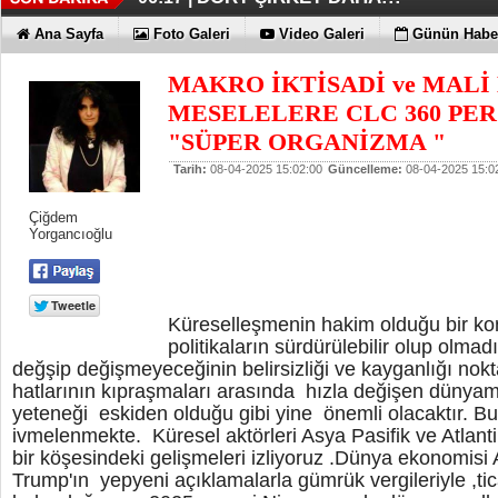
FUJİTSU'DAN YENİ RENK
06:13 |
Ana Sayfa
Foto Galeri
Video Galeri
Günün Haber
MAKRO İKTİSADİ ve MALİ
MESELELERE CLC 360 PERS
"SÜPER ORGANİZMA "
Tarih:
08-04-2025 15:02:00
Güncelleme:
08-04-2025 15:0
Çiğdem
Yorgancıoğlu
Küreselleşmenin hakim olduğu bir kon
politikaların sürdürülebilir olup olmadı
değşip değişmeyeceğinin belirsizliği ve kayganlığı nokt
hatlarının kıpraşmaları arasında hızla değişen düny
yeteneği eskiden olduğu gibi yine önemli olacaktır. 
ivmelenmekte. Küresel aktörleri Asya Pasifik ve Atlanti
bir köşesindeki gelişmeleri izliyoruz .Dünya ekonomi
Trump'ın yepyeni açıklamalarla gümrük vergileriyle ,ticar