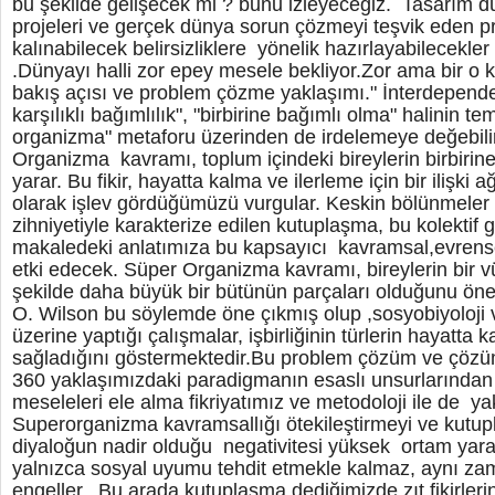
bu şekilde gelişecek mi ? bunu izleyeceğiz. Tasarım düş
projeleri ve gerçek dünya sorun çözmeyi teşvik eden pr
kalınabilecek belirsizliklere yönelik hazırlayabilecekl
.Dünyayı halli zor epey mesele bekliyor.Zor ama bir o 
bakış açısı ve problem çözme yaklaşımı." İnterdepende
karşılıklı bağımlılık", "birbirine bağımlı olma" halinin t
organizma" metaforu üzerinden de irdelemeye değebili
Organizma kavramı, toplum içindeki bireylerin birbirin
yarar. Bu fikir, hayatta kalma ve ilerleme için bir ilişki 
olarak işlev gördüğümüzü vurgular. Keskin bölünmeler v
zihniyetiyle karakterize edilen kutuplaşma, bu kolektif g
makaledeki anlatımıza bu kapsayıcı kavramsal,evrens
etki edecek. Süper Organizma kavramı, bireylerin bir v
şekilde daha büyük bir bütünün parçaları olduğunu öne
O. Wilson bu söylemde öne çıkmış olup ,sosyobiyoloji ve
üzerine yaptığı çalışmalar, işbirliğinin türlerin hayatta
sağladığını göstermektedir.Bu problem çözüm ve çö
360 yaklaşımızdaki paradigmanın esaslı unsurlarından 
meseleleri ele alma fikriyatımız ve metodoloji ile de 
Superorganizma kavramsallığı ötekileştirmeyi ve kutup
diyaloğun nadir olduğu negativitesi yüksek ortam ya
yalnızca sosyal uyumu tehdit etmekle kalmaz, aynı za
engeller. .Bu arada kutuplaşma dediğimizde zıt fikirler