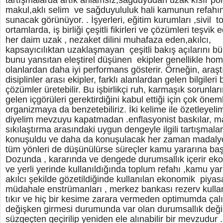
tartışmalarda artık anlamsız,sağduyudan uzak kısır pole
makul,aklı selim ve sağduyululuk hali kamunun refahı
sunacak görünüyor. . İşyerleri, eğitim kurumları ,sivil to
ortamlarda, iş birliği çeşitli fikirleri ve çözümleri teşvik 
her daim uzak , nezaket dilini muhafaza eden,akılcı,
kapsayıcılıktan uzaklaşmayan çeşitli bakış açılarını b
bunu yansıtan eleştirel düşünen ekipler genellikle hom
olanlardan daha iyi performans gösterir. Örneğin, araşt
disiplinler arası ekipler, farklı alanlardan gelen bilgileri b
çözümler üretebilir. Bu işbirlikçi ruh, karmaşık sorunlar
gelen içgörüleri gerektirdiğini kabul ettiği için çok önem
organizmaya da benzetebiliriz. İki kelime ile özetleye
diyelim mevzuyu kapatmadan .enflasyonist baskılar, mal
sıkılaştırma arasındaki uygun dengeyle ilgili tartışmala
konuşuldu ve daha da konuşulacak her zaman madaly
tüm yönleri de düşünülürse süreçler kamu yararına başar
Dozunda , kararında ve dengede durumsallık içerir ek
ve yerli yerinde kullanıldığında toplum refahı ,kamu yara
akılcı şekilde gözetildiğinde kullanılan ekonomik piyas
müdahale enstrümanları , merkez bankası rezerv kullanı
tıkır ve hiç bir kesime zarara vermeden optimumda çalış
değişken girmesi durumunda var olan durumsallık değ
süzgeçten geçirilip yeniden ele alınabilir bir mevzudu