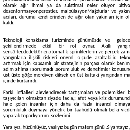
olarak ağır ihmal ya da suistimal neler oluyor biti
dezenformasyonperestler. maipülasyonMağdurlar ve yakınl
acıları, durumu kendilerinden de ağır olan yakınları için 
kaldı.
Teknoloji konaklama turizminde günümüzde ve gelecekt
şekillendirmede etkili bir rol oynar. Akıllı yangın
sensörler,dedektörler,otomatik sprinklerlerin ve gerçek za
yangınlarla ilişkili riskleri önemli ölçüde azaltabilir. Tekn
artırmak için kapsamlı bir stratejinin parçası olarak beni
adım atılmalı sorulmadı .sorumluluk ve denetimler konusund
üst üste göğe merdiven diksek en üst kattaki yangından mah
içinde kurtarırdı.
Farklı infialleri alevlendirecek tartışmaları ve polemikler
taşıyıcıları olmaktan ziyade facia,; afet veya kriz durumunda
hale gelen insanlar için daha da fazla insancıl olmay
sorumluluk duymaya yönelik bir taahüdü olmalı belki vicda
yaparak toparlıyorum sözlerimi .
Yaralıyız, hüzünlüyüz, yaslıyız bugün matem günü .Siyahtayız 