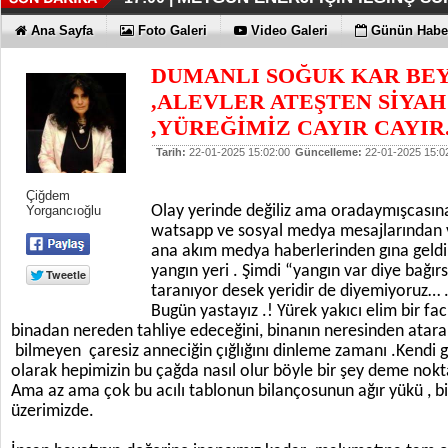
İŞTE HONOR MAGIC V6
TECNO'DA YENİLİKLER VAR
THY REKOR KIRMAYI SEVİYOR
ÖZEL FİYATLARLA GELDİLER
12:17 |
12:02 |
11:56 |
11:53 |
Ana Sayfa
Foto Galeri
Video Galeri
Günün Haber
DUMANLI SOĞUK KAR BE
,ALEVLER ATEŞTEN SİYA
,YÜREĞİMİZ CAYIR CAYIR.
Tarih:
22-01-2025 15:02:00
Güncelleme:
22-01-2025 15:0
Çiğdem
Olay yerinde değiliz ama oradaymışcasına y
Yorgancıoğlu
watsapp ve sosyal medya mesajlarından ve 
ana akım medya haberlerinden gına geldi 
yangın yeri . Şimdi “yangın var diye bağırs
taranıyor desek yeridir de diyemiyoruz… .
Bugün yastayız .! Yürek yakıcı elim bir fac
binadan nereden tahliye edeceğini, binanın neresinden atara
bilmeyen çaresiz anneciğin çığlığını dinleme zamanı .Kendi gü
olarak hepimizin bu çağda nasıl olur böyle bir şey deme nokt
Ama az ama çok bu acılı tablonun bilançosunun ağır yükü , b
üzerimizde.