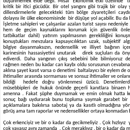
düşünmemek elde değil. Misal Ekonomik etki özelinde tur
kritik bir itici gücüdür. Bir otel yangını gibi trajik bir olay
dillendirmelerle gelecekteki tüm bölge ziyaretçileri cayd
dolayısı ile ülke ekonomisinde bir düşüşe yol açabilir. Bu da 
İşletme sahipleri ve çalışanlar azalan turist sayısı nedeniyl
hem de geçim kaynaklarını korumak için güvenlik önlem
tatbikatlar dahil) yatırım yapılmasının gerekliliğini konu
konuştukları mevzulara kapsayıcılıktan uzak, subjektif alg
bilgiye dayanmaksızın, nedensellik ve illiyet bağının i
karinesinin hassasiyetini unutarak direk suçluları da öny
ediverdi. Daha yangının çıkış sebebini bile bilmiyoruz 
rağmen neden bu kadar can kaybı oldu sorusunun cevabına
aklına şayet kasıt varsa o denetimi baltalayıcı bir eylem de 
ihtimaller arasında sormaması ve sonsuz ihtimaller ve onları
bildiği hedefe doğru yönlenmesi üzücü. Denetimler
müsebbipleri de hukuk önünde geçerli kanıtlara binaen h
amenna . Fakat şüphe duymamak ve emin olmak hatta ke
sonuç bağı uydurarak bunu topluma yaymak garabet bir 
açıklamalara bakılırsa sabotaj ya da kasıtlı olmadığına yö
görüş ama tam raporlar ve nedensellikler ortaya konmadan b
Çok erkenciyiz ve bir o kadar da gecikmeliyiz . Çok hızlıyız 
çok yavaşız aynı zamanda . Çok meraklıyız , bir o kadar da m