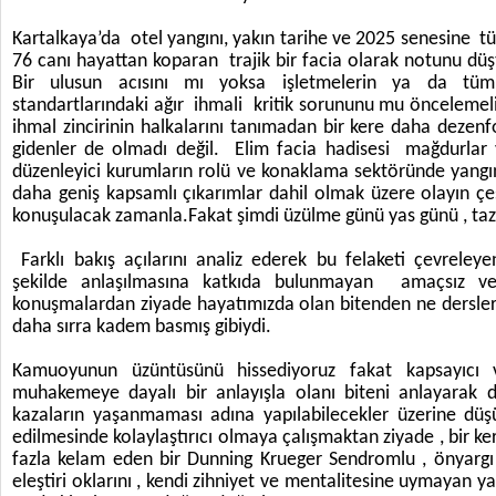
Kartalkaya’da otel yangını, yakın tarihe ve 2025 senesine t
76 canı hayattan koparan trajik bir facia olarak notunu düş
Bir ulusun acısını mı yoksa işletmelerin ya da tü
standartlarındaki ağır ihmali kritik sorununu mu öncelemel
ihmal zincirinin halkalarını tanımadan bir kere daha dezen
gidenler de olmadı değil. Elim facia hadisesi mağdurlar ve
düzenleyici kurumların rolü ve konaklama sektöründe yangın
daha geniş kapsamlı çıkarımlar dahil olmak üzere olayın çeşi
konuşulacak zamanla.Fakat şimdi üzülme günü yas günü , tazi
Farklı bakış açılarını analiz ederek bu felaketi çevreleye
şekilde anlaşılmasına katkıda bulunmayan amaçsız ve
konuşmalardan ziyade hayatımızda olan bitenden ne dersler 
daha sırra kadem basmış gibiydi.
Kamuoyunun üzüntüsünü hissediyoruz fakat kapsayıcı 
muhakemeye dayalı bir anlayışla olanı biteni anlayarak 
kazaların yaşanmaması adına yapılabilecekler üzerine dü
edilmesinde kolaylaştırıcı olmaya çalışmaktan ziyade , bir 
fazla kelam eden bir Dunning Krueger Sendromlu , önyargı
eleştiri oklarını , kendi zihniyet ve mentalitesine uymayan ya