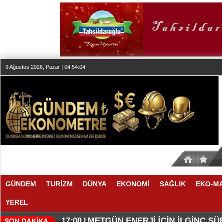
9 Ağustos 2026, Pazar | 04:54:05
GÜNDEM
TURİZM
DÜNYA
EKONOMİ
SAĞLIK
EKO-M
YEREL
O ANLAŞMADA NELER VAR
O TAHMİNDE YÜKSELME VAR
17:11 |
17:08 |
METGÜN ENERJİ İÇİN İLGİNÇ S
17:00 |