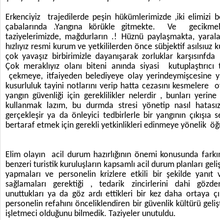
Erkenciyiz trajedilerde peşin hükümlerimizde ,iki elimizi
çabalarında .Yangına körükle gitmekte. Ve gecikmeli
taziyelerimizde, mağdurların .! Hüznü paylaşmakta, ya
hızlıyız resmi kurum ve yetkililerden önce sübjektif asılsıuz ku
çok yavaşız birbirimizle dayanışarak zorluklar karşısınfda
Çok meraklıyız olanı biteni anında siyasi kutuplaştırıcı 
çekmeye, itfaiyeden belediyeye olay yerindeymişcesine y
kusurluluk tayini notlarını verip hatta cezasını kesmelere
yangın güvenliği için gereklilikler nelerdir , bunları yerine
kullanmak lazım, bu durmda stresi yönetip nasıl hatas
gerçekleşir ya da önleyici tedbirlerle bir yangının çıkışıa 
bertaraf etmek için gerekli yetkinlikleri edinmeye yönelik ö
Elim olayın acil durum hazırlığının önemi konusunda farkınd
benzeri turistik kuruluşların kapsamlı acil durum planları geliş
yapmaları ve personelin krizlere etkili bir şekilde yanıt 
sağlamaları gerektiği , tedarik zincirlerini dahi gözden 
unuttukları ya da göz ardı ettikleri bir kez daha ortaya ç
personelin refahını önceliklendiren bir güvenlik kültürü gel
işletmeci olduğunu bilmedik. Taziyeler unutuldu.