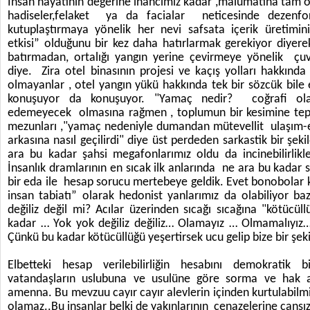
İnsan hayatının değerine inancımız kadar ,malumatına tam o
hadiseler,felaket ya da facialar neticesinde dezenf
kutuplaştırmaya yönelik her nevi safsata içerik üretimi
etkisi” olduğunu bir kez daha hatırlarmak gerekiyor diyere
batırmadan, ortalığı yangın yerine çevirmeye yönelik çu
diye. Zira otel binasının projesi ve kaçış yolları hakkında
olmayanlar , otel yangın yükü hakkında tek bir sözcük bile 
konuşuyor da konuşuyor. "Yamaç nedir? coğrafi ola
edemeyecek olmasına rağmen , toplumun bir kesimine tep
mezunları ,"yamaç nedeniyle dumandan mütevellit ulaşım-eri
arkasına nasıl geçilirdi" diye üst perdeden sarkastik bir şeki
ara bu kadar şahsi megafonlarımız oldu da incinebilirlikle
İnsanlık dramlarının en sıcak ilk anlarında ne ara bu kada
bir eda ile hesap sorucu mertebeye geldik. Evet bonobolar ka
insan tabiatı” olarak hedonist yanlarımız da olabiliyor 
değiliz değil mi? Acılar üzerinden sıcağı sıcağına "kötücü
kadar … Yok yok değiliz değiliz… Olamayız … Olmamalıyız…
Çünkü bu kadar kötücüllüğü yeşertirsek ucu gelip bize bir ş
Elbetteki hesap verilebilirliğin hesabını demokratik
vatandaşların uslubuna ve usulüne göre sorma ve hak 
amenna. Bu mevzuu cayır cayır alevlerin içinden kurtulabilm
olamaz..Bu insanlar belki de yakınlarının cenazelerine cansız