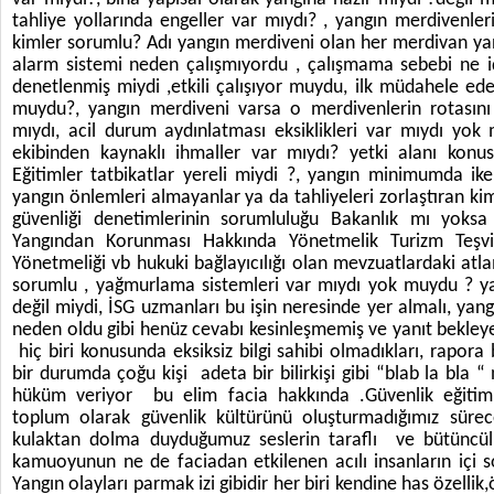
tahliye yollarında engeller var mıydı? , yangın merdivenle
kimler sorumlu? Adı yangın merdiveni olan her merdivan yan
alarm sistemi neden çalışmıyordu , çalışmama sebebi ne id
denetlenmiş miydi ,etkili çalışıyor muydu, ilk müdahele ede
muydu?, yangın merdiveni varsa o merdivenlerin rotasını i
mıydı, acil durum aydınlatması eksiklikleri var mıydı yo
ekibinden kaynaklı ihmaller var mıydı? yetki alanı konu
Eğitimler tatbikatlar yereli miydi ?, yangın minimumda ik
yangın önlemleri almayanlar ya da tahliyeleri zorlaştıran kiml
güvenliği denetimlerinin sorumluluğu Bakanlık mı yoksa
Yangından Korunması Hakkında Yönetmelik Turizm Teşvik
Yönetmeliği vb hukuki bağlayıcılığı olan mevzuatlardaki atla
sorumlu , yağmurlama sistemleri var mıydı yok muydu ? y
değil miydi, İSG uzmanları bu işin neresinde yer almalı, yan
neden oldu gibi henüz cevabı kesinleşmemiş ve yanıt bekleye
hiç biri konusunda eksiksiz bilgi sahibi olmadıkları, rapo
bir durumda çoğu kişi adeta bir bilirkişi gibi “blab la bla
hüküm veriyor bu elim facia hakkında .Güvenlik eğitimle
toplum olarak güvenlik kültürünü oluşturmadığımız süre
kulaktan dolma duyduğumuz seslerin taraflı ve bütüncüll
kamuoyunun ne de faciadan etkilenen acılı insanların içi s
Yangın olayları parmak izi gibidir her biri kendine has özellik,