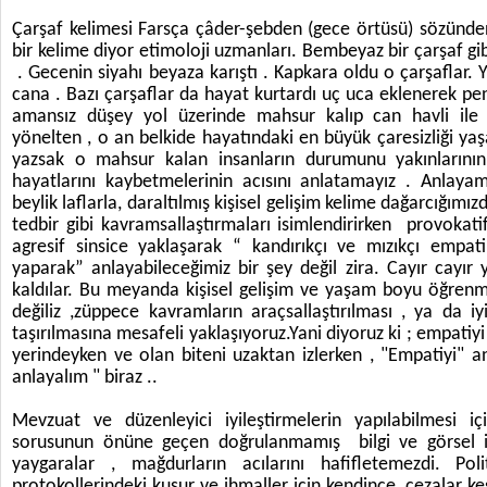
Çarşaf kelimesi Farsça çâder-şebden (gece örtüsü) sözünde
bir kelime diyor etimoloji uzmanları. Bembeyaz bir çarşaf gi
. Gecenin siyahı beyaza karıştı . Kapkara oldu o çarşaflar.
cana . Bazı çarşaflar da hayat kurtardı uç uca eklenerek p
amansız düşey yol üzerinde mahsur kalıp can havli ile
yönelten , o an belkide hayatındaki en büyük çaresizliği yaş
yazsak o mahsur kalan insanların durumunu yakınlarını
hayatlarını kaybetmelerinin acısını anlatamayız . Anlaya
beylik laflarla, daraltılmış kişisel gelişim kelime dağarcığımı
tedbir gibi kavramsallaştırmaları isimlendirirken provokat
agresif sinsice yaklaşarak “ kandırıkçı ve mızıkçı empa
yaparak” anlayabileceğimiz bir şey değil zira. Cayır cayır
kaldılar. Bu meyanda kişisel gelişim ve yaşam boyu öğren
değiliz ,züppece kavramların araçsallaştırılması , ya da iy
taşırılmasına mesafeli yaklaşıyoruz.Yani diyoruz ki ; empatiyi
yerindeyken ve olan biteni uzaktan izlerken , "Empatiyi"
anlayalım " biraz ..
Mevzuat ve düzenleyici iyileştirmelerin yapılabilmesi iç
sorusunun önüne geçen doğrulanmamış bilgi ve görsel i
yaygaralar , mağdurların acılarını hafifletemezdi. Pol
protokollerindeki kusur ve ihmaller için kendince cezalar ke