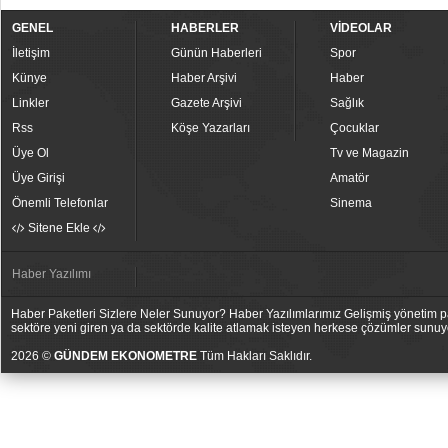
GENEL
HABERLER
VİDEOLAR
İletişim
Günün Haberleri
Spor
Künye
Haber Arşivi
Haber
Linkler
Gazete Arşivi
Sağlık
Rss
Köşe Yazarları
Çocuklar
Üye Ol
Tv ve Magazin
Üye Girişi
Amatör
Önemli Telefonlar
Sinema
Sitene Ekle
Haber Yazılımı
Haber Paketleri Sizlere Neler Sunuyor? Haber Yazılımlarımız Gelişmiş yönetim pan
sektöre yeni giren ya da sektörde kalite atlamak isteyen herkese çözümler sunuy
2026 ©
GÜNDEM EKONOMETRE
Tüm Hakları Saklıdır.