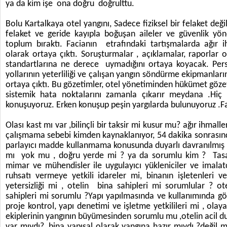
ya da kim işe ona doğru doğrulttu.
Bolu Kartalkaya otel yangını, Sadece fiziksel bir felaket değ
felaket ve geride kayıpla boğuşan aileler ve güvenlik yöne
toplum bıraktı. Facianın etrafındaki tartışmalarda ağır 
olarak ortaya çıktı. Soruşturmalar , açıklamalar, raporlar o
standartlarına ne derece uymadığını ortaya koyacak. Perso
yollarının yeterliliği ve çalışan yangın söndürme ekipmanları
ortaya çıktı. Bu gözetimler, otel yönetiminden hükümet göz
sistemik hata noktalarını zamanla çıkarır meydana .Hiç 
konuşuyoruz. Erken konuşup peşin yargılarda bulunuyoruz .Fa
Olası kast mı var ,bilinçli bir taksir mi kusur mu? ağır ihmaller
çalışmama sebebi kimden kaynaklanıyor, 54 dakika sonrasında
parlayıcı madde kullanmama konusunda duyarlı davranılmış m
mı yok mu , doğru yerde mi ? ya da sorumlu kim ? Tasa
mimar ve mühendisler ile uygulayıcı yükleniciler ve imalat
ruhsatı vermeye yetkili idareler mi, binanın işletenleri 
yetersizliği mi , otelin bina sahipleri mi sorumlular ? ote
sahipleri mi sorumlu ?Yapı yapılmasında ve kullanımında gö
proje kontrol, yapı denetimi ve işletme yetkilileri mi , ol
ekiplerinin yangının büyümesinden sorumlu mu ,otelin acil d
var mıydı?, bina yapısal olarak yangına hazır mıydı ?değil m