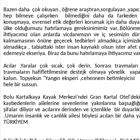
Bazen daha çok okuyan , öğrene araştıran,sorgulayan ,yapıc
hep bilmeye çalışırken bilmediğini daha da farkeden
konuşmaya, evrensel etik değerleri korumak için daha duyar
ülke olduğumuzu hatırlamaya gereksinimimiz var..Bölünme
ihtiyacımız olan anlarda vicdanımızın ve iç sesimizin dürt
kalmamasının önüne geçecek tedbirleri almadıkça içimizdek
almadıkça , tabiattaki ister insan kaynaklı olsun ister afet 
edemeyiz ekseriya. Biraz da bunu hatırlamaya ihtiyacımız va
Acılar ,Yaralar çok sıcak, çok derin. Sonrası travmalar
travmaların hafifletilmesine destejk
olmaya yönelik yapac
kalsın. Topyekun "Yangın eksperi ,cehennem betimleyicisi
hele bir sussun.
Bolu Kartalkaya Kayak Merkezi’ndei Gran Kartal Otel'deki
kaybedenlerin ailelerine sevenlerine yakınlarına başsağlığı
şifalar diliyor ve acılarını derinden ve içtenlikle bir duyar
.Umarım insanlık ve canlılık ailesi böylesi acıları bir daha
TÜRKİYEM