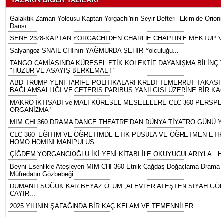
YAZARIN DİĞER YAZILARI
Galaktik Zaman Yolcusu Kaptan Yorgachi'nin Seyir Defteri- Ekim’de Orion
Dansı...
SENE 2378-KAPTAN YORGACHI’DEN CHARLIE CHAPLIN’E MEKTUP 
Salyangoz SNAIL-CHI'nın YAĞMURDA ŞEHİR Yolculuğu...
TANGO CAMİASINDA KÜRESEL ETİK KOLEKTİF DAYANIŞMA BİLİNÇ V
"HUZUR VE ASAYİŞ BERKEMAL ! "
ABD TRUMP YENİ TARİFE POLİTİKALARI KREDİ TEMERRÜT TAKASI 
BAĞLAMSALLIĞI VE CETERIS PARIBUS YANILGISI ÜZERİNE BİR KA
MAKRO İKTİSADİ ve MALİ KÜRESEL MESELELERE CLC 360 PERSPEK
ORGANİZMA "
MIM CHI 360 DRAMA DANCE THEATRE’DAN DÜNYA TİYATRO GÜNÜ Y
CLC 360 -EĞİTİM VE ÖĞRETİMDE ETİK PUSULA VE ÖĞRETMEN ETİK
HOMO HOMINI MANIPULUS...
ÇİĞDEM YORGANCIOĞLU İKİ YENİ KİTABI İLE OKUYUCULARIYLA...
Beyni Esenlikle Ateşleyen MIM CHI 360 Etnik Çağdaş Doğaçlama Drama D
Müfredatın Gözbebeği ...
DUMANLI SOĞUK KAR BEYAZ ÖLÜM ,ALEVLER ATEŞTEN SİYAH GÖ
CAYIR...
2025 YILININ ŞAFAĞINDA BİR KAÇ KELAM VE TEMENNİLER