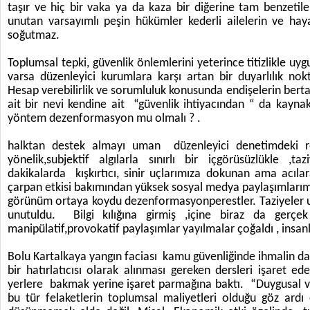
taşır ve hiç bir vaka ya da kaza bir diğerine tam benzet
unutan varsayımlı peşin hükümler kederli ailelerin ve haya
soğutmaz.
Toplumsal tepki, güvenlik önlemlerini yeterince titizlikle u
varsa düzenleyici kurumlara karşı artan bir duyarlılık nok
Hesap verebilirlik ve sorumluluk konusunda endişelerin berta
ait bir nevi kendine ait “güvenlik ihtiyacından “ da kayn
yöntem dezenformasyon mu olmalı ? .
halktan destek almayı uman düzenleyici denetimdeki
yönelik,subjektif algılarla sınırlı bir içgörüsüzlükle ,t
dakikalarda kışkırtıcı, sinir uçlarımıza dokunan ama acıl
çarpan etkisi bakımından yüksek sosyal medya paylaşımlarımla
görünüm ortaya koydu dezenformasyonperestler. Taziyeler un
unutuldu. Bilgi kılığına girmiş ,içine biraz da gerçek 
manipülatif,provokatif paylaşımlar yayılmalar çoğaldı , insanl
Bolu Kartalkaya yangın faciası kamu güvenliğinde ihmalin dah
bir hatırlatıcısı olarak alınması gereken dersleri işaret ed
yerlere bakmak yerine işaret parmağına baktı. “Duygusal ve 
bu tür felaketlerin toplumsal maliyetleri olduğu göz ardı