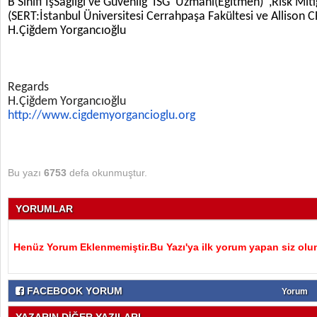
B Sinifi İşSağlığı ve Güvenliğ ISG Uzmanı(Eğitmen) ,Risk Mi
(SERT:İstanbul Üniversitesi Cerrahpaşa Fakültesi ve Allison C
H.Çiğdem Yorgancıoğlu
Regards
H.Çiğdem Yorgancıoğlu
http://www.cigdemyorgancioglu.
org
Bu yazı
6753
defa okunmuştur.
YORUMLAR
Henüz Yorum Eklenmemiştir.Bu Yazı'ya ilk yorum yapan siz olu
FACEBOOK YORUM
Yorum