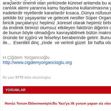
araçlardır önemli olan yerkürede küresel anlamda bu ar
canlılık alemi yararına kamu faydasına kullanılmasına 
iradelerdir niyetlerdir kararlardır kısaca..Dünya nüfus
şekilde biz yaşayanlar ve gelecek nesiller Süper Org
biricik parçalarıyız hepimiz ,küresel olarak hepimiz birb
da endirek birimizi olumsuz etkileyen faktörün diğerini 
de bunun böyle olmadığını kavrayabilmek bütün makroikt
önünde bir içgörü ve felsefeyi beraberinde getirir. B
ile... Esenlikli dinç ,zinde ve verimli güzel bir hafta ol
H.Çiğdem Yorgancıoğlu
http://www.cigdemyorgancioglu.
org
Bu yazı
5775
defa okunmuştur.
YORUMLAR
Henüz Yorum Eklenmemiştir.Bu Yazı'ya ilk yorum yapan siz olu