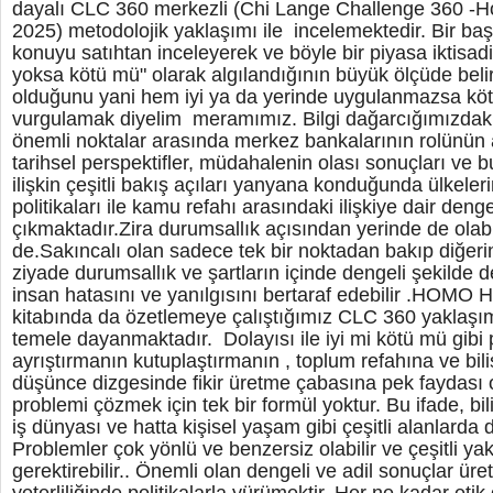
dayalı CLC 360 merkezli (Chi Lange Challenge 360 -
2025) metodolojik yaklaşımı ile incelemektedir. Bir baş
konuyu satıhtan inceleyerek ve böyle bir piyasa iktisadi 
yoksa kötü mü" olarak algılandığının büyük ölçüde belirl
olduğunu yani hem iyi ya da yerinde uygulanmazsa kötü
vurgulamak diyelim meramımız. Bilgi dağarcığımızdaki 
önemli noktalar arasında merkez bankalarının rolünün an
tarihsel perspektifler, müdahalenin olası sonuçları ve b
ilişkin çeşitli bakış açıları yanyana konduğunda ülkel
politikaları ile kamu refahı arasındaki ilişkiye dair denge
çıkmaktadır.Zira durumsallık açısından yerinde de olabil
de.Sakıncalı olan sadece tek bir noktadan bakıp diğer
ziyade durumsallık ve şartların içinde dengeli şekilde
insan hatasını ve yanılgısını bertaraf edebilir .HO
kitabında da özetlemeye çalıştığımız CLC 360 yaklaşım
temele dayanmaktadır. Dolayısı ile iyi mi kötü mü gibi 
ayrıştırmanın kutuplaştırmanın , toplum refahına ve bili
düşünce dizgesinde fikir üretme çabasına pek faydası 
problemi çözmek için tek bir formül yoktur. Bu ifade, b
iş dünyası ve hatta kişisel yaşam gibi çeşitli alanlarda d
Problemler çok yönlü ve benzersiz olabilir ve çeşitli y
gerektirebilir.. Önemli olan dengeli ve adil sonuçlar ür