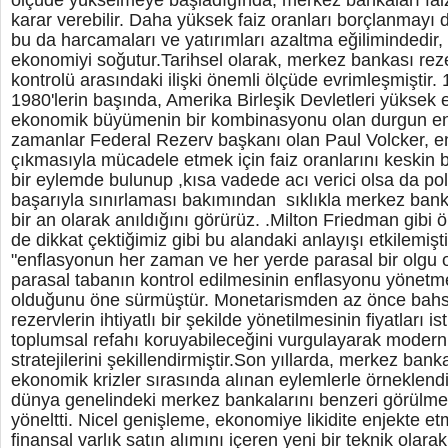
ölçüde yükselmeye başladığında, merkez bankaları faiz
karar verebilir. Daha yüksek faiz oranları borçlanmayı d
bu da harcamaları ve yatırımları azaltma eğilimindedir, 
ekonomiyi soğutur.Tarihsel olarak, merkez bankası rezer
kontrolü arasındaki ilişki önemli ölçüde evrimleşmiştir.
1980'lerin başında, Amerika Birleşik Devletleri yüksek
ekonomik büyümenin bir kombinasyonu olan durgun en
zamanlar Federal Rezerv başkanı olan Paul Volcker, e
çıkmasıyla mücadele etmek için faiz oranlarını keskin bi
bir eylemde bulunup ,kısa vadede acı verici olsa da pol
başarıyla sınırlaması bakımından sıklıkla merkez banka
bir an olarak anıldığını görürüz. .Milton Friedman gibi
de dikkat çektiğimiz gibi bu alandaki anlayışı etkilemişt
"enflasyonun her zaman ve her yerde parasal bir olgu
parasal tabanın kontrol edilmesinin enflasyonu yönetm
olduğunu öne sürmüştür. Monetarismden az önce bahset
rezervlerin ihtiyatlı bir şekilde yönetilmesinin fiyatları i
toplumsal refahı koruyabileceğini vurgulayarak modern
stratejilerini şekillendirmiştir.Son yıllarda, merkez ban
ekonomik krizler sırasında alınan eylemlerle örneklendiri
dünya genelindeki merkez bankalarını benzeri görülm
yöneltti. Nicel genişleme, ekonomiye likidite enjekte et
finansal varlık satın alımını içeren yeni bir teknik olara