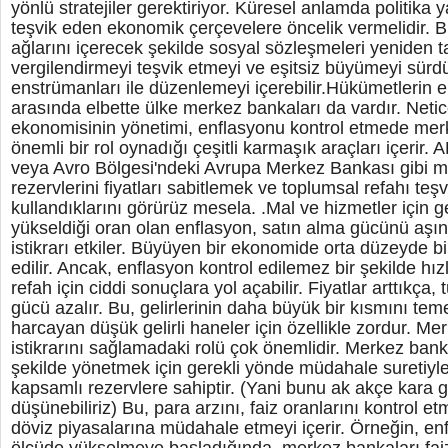
yönlü stratejiler gerektiriyor. Küresel anlamda politika 
teşvik eden ekonomik çerçevelere öncelik vermelidir. 
ağlarını içerecek şekilde sosyal sözleşmeleri yeniden ta
vergilendirmeyi teşvik etmeyi ve eşitsiz büyümeyi sürdü
enstrümanları ile düzenlemeyi içerebilir.Hükümetlerin 
arasında elbette ülke merkez bankaları da vardır. Netice 
ekonomisinin yönetimi, enflasyonu kontrol etmede merk
önemli bir rol oynadığı çeşitli karmaşık araçları içerir
veya Avro Bölgesi'ndeki Avrupa Merkez Bankası gibi m
rezervlerini fiyatları sabitlemek ve toplumsal refahı teş
kullandıklarını görürüz mesela. .Mal ve hizmetler için ge
yükseldiği oran olan enflasyon, satın alma gücünü aşı
istikrarı etkiler. Büyüyen bir ekonomide orta düzeyde b
edilir. Ancak, enflasyon kontrol edilemez bir şekilde hı
refah için ciddi sonuçlara yol açabilir. Fiyatlar arttıkça, 
gücü azalır. Bu, gelirlerinin daha büyük bir kısmını tem
harcayan düşük gelirli haneler için özellikle zordur. Me
istikrarını sağlamadaki rolü çok önemlidir. Merkez bankal
şekilde yönetmek için gerekli yönde müdahale suretiyl
kapsamlı rezervlere sahiptir. (Yani bunu ak akçe kara g
düşünebiliriz) Bu, para arzını, faiz oranlarını kontrol 
döviz piyasalarına müdahale etmeyi içerir. Örneğin, en