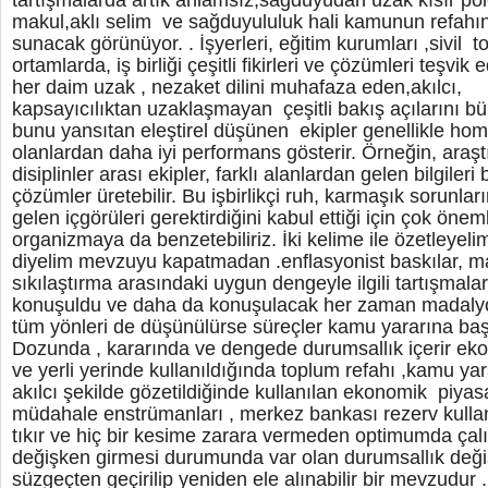
tartışmalarda artık anlamsız,sağduyudan uzak kısır pole
makul,aklı selim ve sağduyululuk hali kamunun refahı
sunacak görünüyor. . İşyerleri, eğitim kurumları ,sivil to
ortamlarda, iş birliği çeşitli fikirleri ve çözümleri teşvik 
her daim uzak , nezaket dilini muhafaza eden,akılcı,
kapsayıcılıktan uzaklaşmayan çeşitli bakış açılarını b
bunu yansıtan eleştirel düşünen ekipler genellikle hom
olanlardan daha iyi performans gösterir. Örneğin, araşt
disiplinler arası ekipler, farklı alanlardan gelen bilgileri b
çözümler üretebilir. Bu işbirlikçi ruh, karmaşık sorunlar
gelen içgörüleri gerektirdiğini kabul ettiği için çok önem
organizmaya da benzetebiliriz. İki kelime ile özetleye
diyelim mevzuyu kapatmadan .enflasyonist baskılar, mal
sıkılaştırma arasındaki uygun dengeyle ilgili tartışmala
konuşuldu ve daha da konuşulacak her zaman madaly
tüm yönleri de düşünülürse süreçler kamu yararına başar
Dozunda , kararında ve dengede durumsallık içerir ek
ve yerli yerinde kullanıldığında toplum refahı ,kamu yara
akılcı şekilde gözetildiğinde kullanılan ekonomik piyas
müdahale enstrümanları , merkez bankası rezerv kullanı
tıkır ve hiç bir kesime zarara vermeden optimumda çalış
değişken girmesi durumunda var olan durumsallık değ
süzgeçten geçirilip yeniden ele alınabilir bir mevzudu