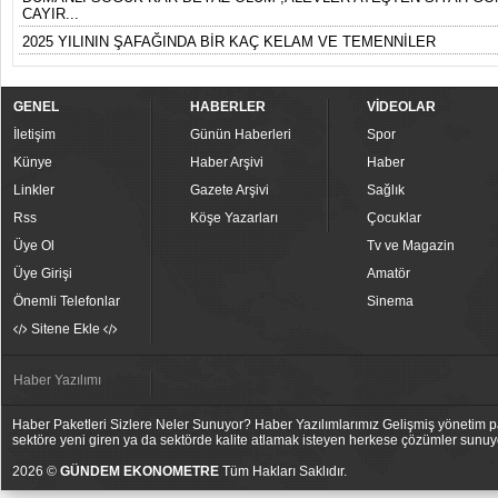
CAYIR...
2025 YILININ ŞAFAĞINDA BİR KAÇ KELAM VE TEMENNİLER
GENEL
HABERLER
VİDEOLAR
İletişim
Günün Haberleri
Spor
Künye
Haber Arşivi
Haber
Linkler
Gazete Arşivi
Sağlık
Rss
Köşe Yazarları
Çocuklar
Üye Ol
Tv ve Magazin
Üye Girişi
Amatör
Önemli Telefonlar
Sinema
Sitene Ekle
Haber Yazılımı
Haber Paketleri Sizlere Neler Sunuyor? Haber Yazılımlarımız Gelişmiş yönetim pan
sektöre yeni giren ya da sektörde kalite atlamak isteyen herkese çözümler sunuy
2026 ©
GÜNDEM EKONOMETRE
Tüm Hakları Saklıdır.