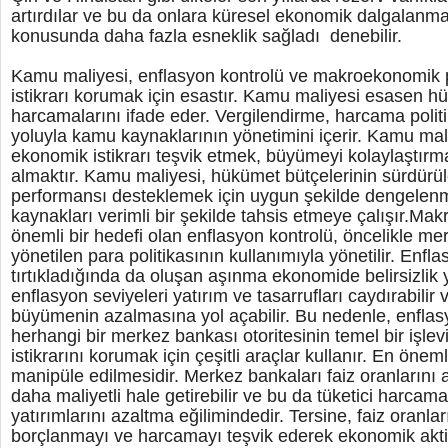
artırdılar ve bu da onlara küresel ekonomik dalgalanm
konusunda daha fazla esneklik sağladı denebilir.
Kamu maliyesi, enflasyon kontrolü ve makroekonomik p
istikrarı korumak için esastır. Kamu maliyesi esasen h
harcamalarını ifade eder. Vergilendirme, harcama polit
yoluyla kamu kaynaklarının yönetimini içerir. Kamu mal
ekonomik istikrarı teşvik etmek, büyümeyi kolaylaştırmak 
almaktır. Kamu maliyesi, hükümet bütçelerinin sürdürül
performansı desteklemek için uygun şekilde dengelenm
kaynakları verimli bir şekilde tahsis etmeye çalışır.Ma
önemli bir hedefi olan enflasyon kontrolü, öncelikle me
yönetilen para politikasının kullanımıyla yönetilir. Enf
tırtıkladığında da oluşan aşınma ekonomide belirsizlik 
enflasyon seviyeleri yatırım ve tasarrufları caydırabili
büyümenin azalmasına yol açabilir. Bu nedenle, enflas
herhangi bir merkez bankası otoritesinin temel bir işlev
istikrarını korumak için çeşitli araçlar kullanır. En öneml
manipüle edilmesidir. Merkez bankaları faiz oranlarını 
daha maliyetli hale getirebilir ve bu da tüketici harcama
yatırımlarını azaltma eğilimindedir. Tersine, faiz oranl
borçlanmayı ve harcamayı teşvik ederek ekonomik aktivi