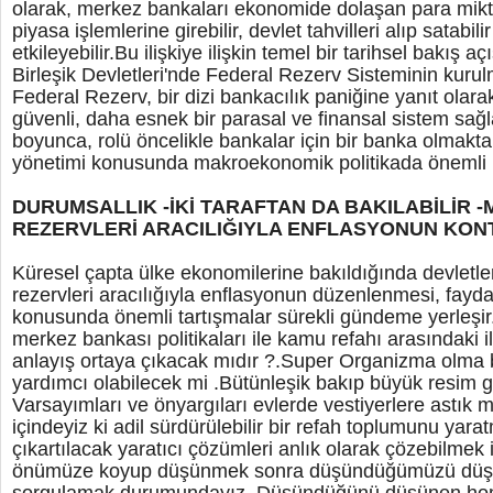
olarak, merkez bankaları ekonomide dolaşan para mikta
piyasa işlemlerine girebilir, devlet tahvilleri alıp satabi
etkileyebilir.Bu ilişkiye ilişkin temel bir tarihsel bakış a
Birleşik Devletleri'nde Federal Rezerv Sisteminin kurul
Federal Rezerv, bir dizi bankacılık paniğine yanıt olar
güvenli, daha esnek bir parasal ve finansal sistem sağ
boyunca, rolü öncelikle bankalar için bir banka olmakta
yönetimi konusunda makroekonomik politikada önemli 
DURUMSALLIK -İKİ TARAFTAN DA BAKILABİLİR 
REZERVLERİ ARACILIĞIYLA ENFLASYONUN KO
Küresel çapta ülke ekonomilerine bakıldığında devletl
rezervleri aracılığıyla enflasyonun düzenlenmesi, fayda
konusunda önemli tartışmalar sürekli gündeme yerleşir
merkez bankası politikaları ile kamu refahı arasındaki il
anlayış ortaya çıkacak mıdır ?.Super Organizma olma b
yardımcı olabilecek mi .Bütünleşik bakıp büyük resim g
Varsayımları ve önyargıları evlerde vestiyerlere astık 
içindeyiz ki adil sürdürülebilir bir refah toplumunu ya
çıkartılacak yaratıcı çözümleri anlık olarak çözebilmek 
önümüze koyup düşünmek sonra düşündüğümüzü düş