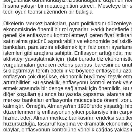
sorgulamak durumundayız .Düşündüğünü düşünen ho
İnsana yakışır bir metacognition süreci . Meseleye bi
teori oyun teorisi üzerinden bir bakışla
Ülkelerin Merkez bankaları, para politikasını düzenleye
ekonomisinde önemli bir rol oynarlar. Farklı hedeflerle bir
genellikle enflasyonu kontrol etmeyi içeren fiyat istikra
satın alma gücünü aşındırabilir ve ekonomide belirsizlik
bankaları, para arzını etkilemek için faiz oranı ayarlam
işlemleri gibi araçlara sahiptir. Enflasyon arttığında, 
aktiviteyi yavaşlatmak için (tabi burada biz ekonomist
vurgulamaları gereken ceteris paribus ibaresini de unu
sıkılaştırmayı tercih edebilir ve böylece enflasyonu azalt
enflasyon çok düşükse, ekonomik büyümeyi teşvik etme
artırabilirler. Bu esneklik, enflasyonu kontrol etmek v
etmek arasında bir denge sağlamak için önemlidir. Bu a
diğer koşulları şu anda bu yazıda kapsama alanına alm
merkez bankaları enflasyonla mücadelede önemli zorluk
kalmıştır. Örneğin, Almanya'nın 1920'lerde yaşadığı hi
düzenlenmemiş enflasyonun yıkıcı potansiyelinin çarpıcı 
hizmet eder. Alman merkez bankasının endeksi sabitl
huzursuzluğa, tasarruf kaybına ve dramatik ekonomik ça
olaylar, enflasyonun kontrolüne yönelik çağdaş yaklaşım