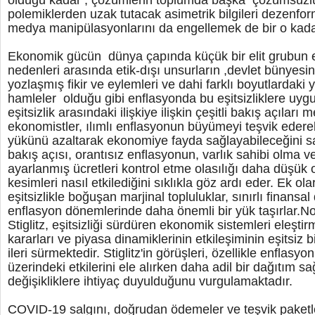
olduğu kadar , çözümlerin toplumda başka çözümsüzlü
polemiklerden uzak tutacak asimetrik bilgileri dezenfor
medya manipülasyonlarını da engellemek de bir o kad
Ekonomik gücün dünya çapında küçük bir elit grubun 
nedenleri arasında etik-dışı unsurların ,devlet bünyesi
yozlaşmış fikir ve eylemleri ve dahi farklı boyutlardaki y
hamleler olduğu gibi enflasyonda bu eşitsizliklere uygu
eşitsizlik arasındaki ilişkiye ilişkin çeşitli bakış açıları 
ekonomistler, ılımlı enflasyonun büyümeyi teşvik eder
yükünü azaltarak ekonomiye fayda sağlayabileceğini 
bakış açısı, orantısız enflasyonun, varlık sahibi olma 
ayarlanmış ücretleri kontrol etme olasılığı daha düşük o
kesimleri nasıl etkilediğini sıklıkla göz ardı eder. Ek ola
eşitsizlikle boğuşan marjinal topluluklar, sınırlı finansal
enflasyon dönemlerinde daha önemli bir yük taşırlar.N
Stiglitz, eşitsizliği sürdüren ekonomik sistemleri eleştirm
kararları ve piyasa dinamiklerinin etkileşiminin eşitsiz b
ileri sürmektedir. Stiglitz'in görüşleri, özellikle enflasy
üzerindeki etkilerini ele alırken daha adil bir dağıtım s
değişikliklere ihtiyaç duyulduğunu vurgulamaktadır.
COVID-19 salgını, doğrudan ödemeler ve teşvik paketle