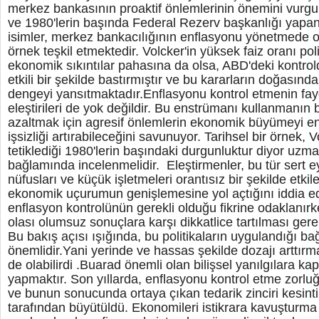
merkez bankasının proaktif önlemlerinin önemini vurgul
ve 1980'lerin başında Federal Rezerv başkanlığı yapan P
isimler, merkez bankacılığının enflasyonu yönetmede o
örnek teşkil etmektedir. Volcker'in yüksek faiz oranı poli
ekonomik sıkıntılar pahasına da olsa, ABD'deki kontro
etkili bir şekilde bastırmıştır ve bu kararların doğasın
dengeyi yansıtmaktadır.Enflasyonu kontrol etmenin fayda
eleştirileri de yok değildir. Bu enstrümanı kullanmanın 
azaltmak için agresif önlemlerin ekonomik büyümeyi en
işsizliği artırabileceğini savunuyor. Tarihsel bir örnek, Vo
tetiklediği 1980'lerin başındaki durgunluktur diyor uzman
bağlamında incelenmelidir. Eleştirmenler, bu tür sert ey
nüfusları ve küçük işletmeleri orantısız bir şekilde etki
ekonomik uçurumun genişlemesine yol açtığını iddia e
enflasyon kontrolünün gerekli olduğu fikrine odaklanırk
olası olumsuz sonuçlara karşı dikkatlice tartılması gerek
Bu bakış açısı ışığında, bu politikaların uygulandığı b
önemlidir.Yani yerinde ve hassas şekilde dozajı arttırma
de olabilirdi .Buarad önemli olan bilişsel yanılgılara ka
yapmaktır. Son yıllarda, enflasyonu kontrol etme zor
ve bunun sonucunda ortaya çıkan tedarik zinciri kesintil
tarafından büyütüldü. Ekonomileri istikrara kavuşturma 