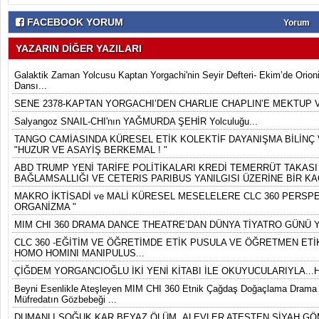
FACEBOOK YORUM
Yorum
YAZARIN DİĞER YAZILARI
Galaktik Zaman Yolcusu Kaptan Yorgachi'nin Seyir Defteri- Ekim’de Orion
Dansı...
SENE 2378-KAPTAN YORGACHI’DEN CHARLIE CHAPLIN’E MEKTUP 
Salyangoz SNAIL-CHI'nın YAĞMURDA ŞEHİR Yolculuğu...
TANGO CAMİASINDA KÜRESEL ETİK KOLEKTİF DAYANIŞMA BİLİNÇ V
"HUZUR VE ASAYİŞ BERKEMAL ! "
ABD TRUMP YENİ TARİFE POLİTİKALARI KREDİ TEMERRÜT TAKASI 
BAĞLAMSALLIĞI VE CETERIS PARIBUS YANILGISI ÜZERİNE BİR KA
MAKRO İKTİSADİ ve MALİ KÜRESEL MESELELERE CLC 360 PERSPEK
ORGANİZMA "
MIM CHI 360 DRAMA DANCE THEATRE’DAN DÜNYA TİYATRO GÜNÜ Y
CLC 360 -EĞİTİM VE ÖĞRETİMDE ETİK PUSULA VE ÖĞRETMEN ETİK
HOMO HOMINI MANIPULUS...
ÇİĞDEM YORGANCIOĞLU İKİ YENİ KİTABI İLE OKUYUCULARIYLA...
Beyni Esenlikle Ateşleyen MIM CHI 360 Etnik Çağdaş Doğaçlama Drama D
Müfredatın Gözbebeği ...
DUMANLI SOĞUK KAR BEYAZ ÖLÜM ,ALEVLER ATEŞTEN SİYAH GÖ