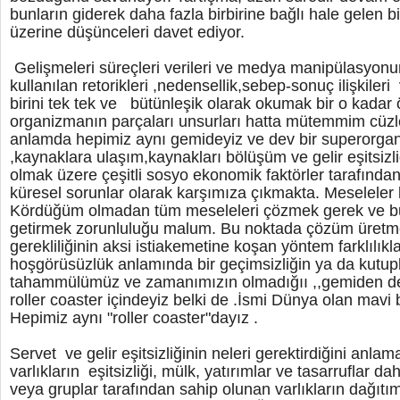
bunların giderek daha fazla birbirine bağlı hale gelen
üzerine düşünceleri davet ediyor.
Gelişmeleri süreçleri verileri ve medya manipülasyon
kullanılan retorikleri ,nedensellik,sebep-sonuç ilişkileri
birini tek tek ve bütünleşik olarak okumak bir o kadar 
organizmanın parçaları unsurları hatta mütemmim cüzle
anlamda hepimiz aynı gemideyiz ve dev bir superorgan
,kaynaklara ulaşım,kaynakları bölüşüm ve gelir eşitsizli
olmak üzere çeşitli sosyo ekonomik faktörler tarafından 
küresel sorunlar olarak karşımıza çıkmakta. Meseleler
Kördüğüm olmadan tüm meseleleri çözmek gerek ve bu
getirmek zorunluluğu malum. Bu noktada çözüm üretme
gerekliliğinin aksi istiakemetine koşan yöntem farklılıkla
hoşgörüsüzlük anlamında bir geçimsizliğin ya da kutu
tahammülümüz ve zamanımızın olmadığıı ,,gemiden de h
roller coaster içindeyiz belki de .İsmi Dünya olan mavi
Hepimiz aynı "roller coaster"dayız .
Servet ve gelir eşitsizliğinin neleri gerektirdiğini anla
varlıkların eşitsizliği, mülk, yatırımlar ve tasarruflar da
veya gruplar tarafından sahip olunan varlıkların dağıtım