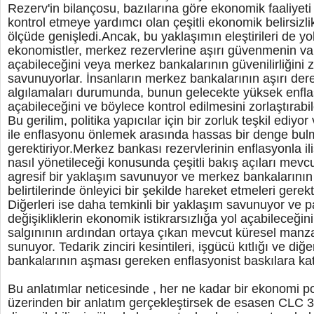
Rezerv'in bilançosu, bazılarına göre ekonomik faaliyet
kontrol etmeye yardımcı olan çeşitli ekonomik belirsizli
ölçüde genişledi.Ancak, bu yaklaşımın eleştirileri de yo
ekonomistler, merkez rezervlerine aşırı güvenmenin var
açabileceğini veya merkez bankalarının güvenilirliğini 
savunuyorlar. İnsanların merkez bankalarının aşırı d
algılamaları durumunda, bunun gelecekte yüksek enflas
açabileceğini ve böylece kontrol edilmesini zorlaştırabil
Bu gerilim, politika yapıcılar için bir zorluk teşkil ediy
ile enflasyonu önlemek arasında hassas bir denge bulm
gerektiriyor.Merkez bankası rezervlerinin enflasyonla iliş
nasıl yönetileceği konusunda çeşitli bakış açıları mevcu
agresif bir yaklaşım savunuyor ve merkez bankalarının 
belirtilerinde önleyici bir şekilde hareket etmeleri gerek
Diğerleri ise daha temkinli bir yaklaşım savunuyor ve pa
değişikliklerin ekonomik istikrarsızlığa yol açabileceğ
salgınının ardından ortaya çıkan mevcut küresel manza
sunuyor. Tedarik zinciri kesintileri, işgücü kıtlığı ve diğ
bankalarının aşması gereken enflasyonist baskılara ka
Bu anlatımlar neticesinde , her ne kadar bir ekonomi po
üzerinden bir anlatım gerçekleştirsek de esasen CLC 3