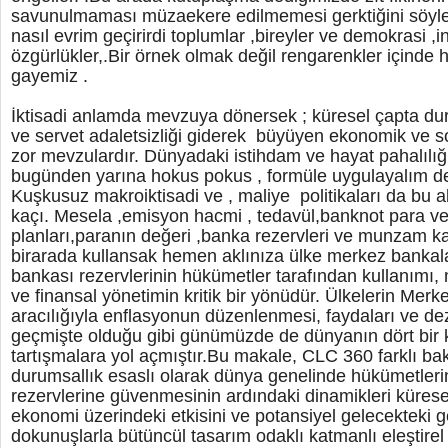
savunulmaması müzaekere edilmemesi gerktiğini söyle
nasıl evrim geçirirdi toplumlar ,bireyler ve demokrasi ,i
özgürlükler,.Bir örnek olmak değil rengarenkler içinde
gayemiz .
İktisadi anlamda mevzuya dönersek ; küresel çapta dur
ve servet adaletsizliği giderek büyüyen ekonomik ve s
zor mevzulardır. Dünyadaki istihdam ve hayat pahalılığı
bugünden yarına hokus pokus , formüle uygulayalım de
Kuşkusuz makroiktisadi ve , maliye politikaları da bu al
kaçı. Mesela ,emisyon hacmi , tedavül,banknot para ve 
planları,paranın değeri ,banka rezervleri ve munzam karş
birarada kullansak hemen aklınıza ülke merkez bankala
bankası rezervlerinin hükümetler tarafından kullanımı,
ve finansal yönetimin kritik bir yönüdür. Ülkelerin Merk
aracılığıyla enflasyonun düzenlenmesi, faydaları ve de
geçmişte olduğu gibi günümüzde de dünyanın dört bir
tartışmalara yol açmıştır.Bu makale, CLC 360 farklı bak
durumsallık esaslı olarak dünya genelinde hükümetler
rezervlerine güvenmesinin ardındaki dinamikleri küresel
ekonomi üzerindeki etkisini ve potansiyel gelecekteki g
dokunuşlarla bütüncül tasarım odaklı katmanlı eleştir