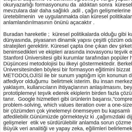
okuryazarlığı formasyonunu da aldıktan sonra küresel
mevzulara dair daha sağlıklı ,adil , çağın gelişmelerine p
üretebilmenin ve uygulanmakta olan küresel politikaları
anlamlandırılmasının önünü açacaktır .
Buradan hareketle ; küresel politikalarda olduğu gibi
dünyasında, piyasanın dinamik yapısı çeşitli çözüm o
stratejileri gerektirir. Küresel çapta öne çıkan dev şirket
benimsedikleri ve ekipleri arasında inovasyonu teşvik etti
Stanford Üniversitesi gibi kurumlar tarafından popüler 
Düşüncesi metodolojisi bu ilkeyi göstermektedir. Berkel
Üniversitesinden böylesi bir formasyon eğitimini bizza
METODOLOJİSİ ile bir sunum yaptığım için konunun d
atfediyor olduğumu belirtmek isterim. Bu insan merkezl
yaklaşım, kullanıcıların ihtiyaçlarının anlaşılmasını, bey
prototiplemeyi teşvik ederek ekiplerin birden fazla ç
tanır. Google hizmetleri gibi ürünlerin başarısı,"comp
problem-solving, which values iteration over a one-size-f
bir çözümden çok yinelemeyi önemseyen bu kapsamlı
atfedilebilir.Günümüzde görmekteyiz ki ,çağımızdaki diji
gelişmeler etik ve sürdürülebilir anlamda sorun çözm
Büyük veri analitiği ve yapay zeka, eğilimleri belirlemek