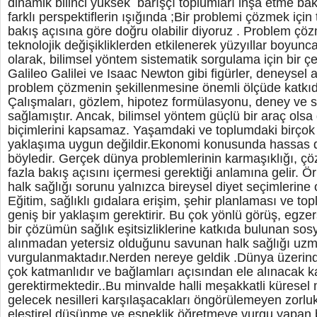
dinamik bilinci yüksek barışçı toplumları inşa etme bakı
farklı perspektiflerin ışığında ;Bir problemi çözmek için 
bakış açısına göre doğru olabilir diyoruz . Problem çö
teknolojik değişikliklerden etkilenerek yüzyıllar boyunca
olarak, bilimsel yöntem sistematik sorgulama için bir ç
Galileo Galilei ve Isaac Newton gibi figürler, deneysel
problem çözmenin şekillenmesine önemli ölçüde katkı
Çalışmaları, gözlem, hipotez formülasyonu, deney ve s
sağlamıştır. Ancak, bilimsel yöntem güçlü bir araç ol
biçimlerini kapsamaz. Yaşamdaki ve toplumdaki birçok s
yaklaşıma uygun değildir.Ekonomi konusunda hassas 
böyledir. Gerçek dünya problemlerinin karmaşıklığı, çö
fazla bakış açısını içermesi gerektiği anlamına gelir. Ör
halk sağlığı sorunu yalnızca bireysel diyet seçimlerin
Eğitim, sağlıklı gıdalara erişim, şehir planlaması ve to
geniş bir yaklaşım gerektirir. Bu çok yönlü görüş, egzer
bir çözümün sağlık eşitsizliklerine katkıda bulunan sos
alınmadan yetersiz olduğunu savunan halk sağlığı uzm
vurgulanmaktadır.Nerden nereye geldik .Dünya üzerind
çok katmanlıdır ve bağlamları açısından ele alınacak 
gerektirmektedir..Bu minvalde halli meşakkatli küresel 
gelecek nesilleri karşılaşacakları öngörülemeyen zorluk
eleştirel düşünme ve esneklik öğretmeye vurgu yapan bi