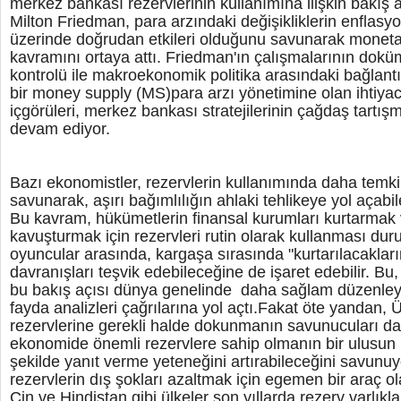
merkez bankası rezervlerinin kullanımına ilişkin bakış aç
Milton Friedman, para arzındaki değişikliklerin enflasy
üzerinde doğrudan etkileri olduğunu savunarak monetar
kavramını ortaya attı. Friedman'ın çalışmalarının dok
kontrolü ile makroekonomik politika arasındaki bağlant
bir money supply (MS)para arzı yönetimine olan ihtiyac
içgörüleri, merkez bankası stratejilerinin çağdaş tartı
devam ediyor.
Bazı ekonomistler, rezervlerin kullanımında daha temkin
savunarak, aşırı bağımlılığın ahlaki tehlikeye yol açabi
Bu kavram, hükümetlerin finansal kurumları kurtarmak v
kavuşturmak için rezervleri rutin olarak kullanması du
oyuncular arasında, kargaşa sırasında "kurtarılacaklarını
davranışları teşvik edebileceğine de işaret edebilir. Bu,
bu bakış açısı dünya genelinde daha sağlam düzenleyi
fayda analizleri çağrılarına yol açtı.Fakat öte yandan,
rezervlerine gerekli halde dokunmanın savunucuları da
ekonomide önemli rezervlere sahip olmanın bir ulusun kri
şekilde yanıt verme yeteneğini artırabileceğini savunuyo
rezervlerin dış şokları azaltmak için egemen bir araç o
Çin ve Hindistan gibi ülkeler son yıllarda rezerv varlıkl