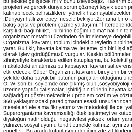
bu şekilde gelişecek mi ? bunu izleyeceğiz. Tasarım düş
projeleri ve gerçek dünya sorun çözmeyi teşvik eden pr
kalınabilecek belirsizliklere yönelik hazırlayabilecekl
.Dünyayı halli zor epey mesele bekliyor.Zor ama bir o 
bakış açısı ve problem çözme yaklaşımı." İnterdepende
karşılıklı bağımlılık", "birbirine bağımlı olma" halinin t
organizma" metaforu üzerinden de irdelemeye değebili
Organizma kavramı, toplum içindeki bireylerin birbirin
yarar. Bu fikir, hayatta kalma ve ilerleme için bir ilişki 
olarak işlev gördüğümüzü vurgular. Keskin bölünmeler v
zihniyetiyle karakterize edilen kutuplaşma, bu kolektif g
makaledeki anlatımıza bu kapsayıcı kavramsal,evrens
etki edecek. Süper Organizma kavramı, bireylerin bir v
şekilde daha büyük bir bütünün parçaları olduğunu öne
O. Wilson bu söylemde öne çıkmış olup ,sosyobiyoloji ve
üzerine yaptığı çalışmalar, işbirliğinin türlerin hayatta
sağladığını göstermektedir.Bu problem çözüm ve çö
360 yaklaşımızdaki paradigmanın esaslı unsurlarından 
meseleleri ele alma fikriyatımız ve metodoloji ile de 
Superorganizma kavramsallığı ötekileştirmeyi ve kutup
diyaloğun nadir olduğu negativitesi yüksek ortam ya
yalnızca sosyal uyumu tehdit etmekle kalmaz, aynı za
engeller. .Bu arada kutuplaşma dediğimizde zıt fikirler