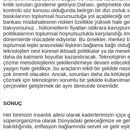
kritik soruları gündeme getiriyor.Dahası, gelişmekte o
kontrolü söz konusu olduğunda belirgin bir dizi zorluk 
baskılarının toplumsal huzursuzluğa yol açabileceği ort
bankası müdahalesinin riskleri özellikle yüksek hale geli
bakıyorsunuz , hükümetlerin fiyatları istikrara kavuşt
politikalarının toplumsal hoşnutsuzlukla karşılandığı ön
dönemlerde mücadele ediyorlar. Bu örnekler, merkez ba
toplumsal tepki arasındaki ilişkinin bağlama bağlı old
teknolojileri nevi küresel iktisadi politikalar ya da mes
daha da katmanlı boyutlar kazandıracak. Teknolojinin
çözme metodolojilerini şekillendirmeye devam edecekt
yaygın hale geldikçe, bu araçların etkili bir şekilde nas
çok önemli olacaktır. Ancak, sorunları daha da kötüleşt
çözmek için teknolojinin sorumlu bir şekilde kullanılmas
çerçeveler geliştirmek de aynı derecede önemlidir.
SONUÇ
Her birimizin insanlık ailesi olarak kaderlerimizin içiçe g
süperorganizma olarak Dünyadaki geleceğimize ve gel
bakıldığında, enflasyon bağlamında servet ve gelir eşits