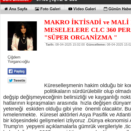
İŞTE O 500
07:09 |
Ana Sayfa
Foto Galeri
Video Galeri
Günün Haber
MAKRO İKTİSADİ ve MALİ
MESELELERE CLC 360 PERS
"SÜPER ORGANİZMA "
Tarih:
08-04-2025 15:02:00
Güncelleme:
08-04-2025 15:0
Çiğdem
Yorgancıoğlu
Küreselleşmenin hakim olduğu bir kon
politikaların sürdürülebilir olup olmadı
değşip değişmeyeceğinin belirsizliği ve kayganlığı nokt
hatlarının kıpraşmaları arasında hızla değişen düny
yeteneği eskiden olduğu gibi yine önemli olacaktır. 
ivmelenmekte. Küresel aktörleri Asya Pasifik ve Atlanti
bir köşesindeki gelişmeleri izliyoruz .Dünya ekonomi
Trump'ın yepyeni açıklamalarla gümrük vergileriyle ,ticar