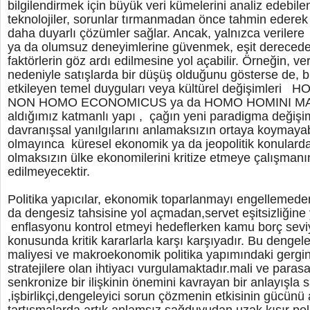
bilgilendirmek için büyük veri kümelerini analiz edebil
teknolojiler, sorunlar tırmanmadan önce tahmin ederek 
daha duyarlı çözümler sağlar. Ancak, yalnızca veriler
ya da olumsuz deneyimlerine güvenmek, eşit derecede 
faktörlerin göz ardı edilmesine yol açabilir. Örneğin, veril
nedeniyle satışlarda bir düşüş olduğunu gösterse de, b
etkileyen temel duyguları veya kültürel değişimle
NON HOMO ECONOMICUS ya da HOMO HOMINI MAN
aldığımız katmanlı yapı , çağın yeni paradigma değişim
davranışsal yanılgılarını anlamaksızın ortaya koymayab
olmayınca küresel ekonomik ya da jeopolitik konularda 
olmaksızın ülke ekonomilerini kritize etmeye çalışmanı
edilmeyecektir.
Politika yapıcılar, ekonomik toparlanmayı engellemede
da dengesiz tahsisine yol açmadan,servet eşitsizliği
enflasyonu kontrol etmeyi hedeflerken kamu borç sevi
konusunda kritik kararlarla karşı karşıyadır. Bu denge
maliyesi ve makroekonomik politika yapımındaki gerginli
stratejilere olan ihtiyacı vurgulamaktadır.mali ve parasa
senkronize bir ilişkinin önemini kavrayan bir anlayışla 
,işbirlikçi,dengeleyici sorun çözmenin etkisinin gücünü