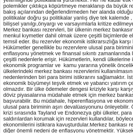
yeterliliğinde politikalarla yürümektir. Her ne kadar et
polemikler çıktıkça köpürtmeye meraklanıp da büyük r
bakış açılarından değerlendirmeden her alanda olduğu
politikalar doğru şu politikalar yanlış diye tek kalemde ,
bilişsel yanılgı,önyargı ve varsayımlarla kritize edilmeye
Merkez bankası rezervleri, bir ülkenin merkez bankasını
menkul kıymetler dahil olmak üzere çeşitli biçimlerde eli
temsil eder. Bu rezervler ekonomik istikrarsızlığa karşı
Hükümetler genellikle bu rezervlere ulusal para birimin
enflasyonu yönetmek ve finansal sıkıntı zamanlarında l
çeşitli nedenlerle erişir. Hükümetlerin, kendi ülkelerine i
ekonomik programlar ve kamu yararına yönelik önceli
ülkelerindeki merkez bankası rezervlerini kullanılması
nedenlerinden biri para birimi istikrarını sağlamaktır. İsti
ekonomik büyümeyi teşvik etmek ve yabancı yatırım ç
olmazdır. Bir ülke ödemeler dengesi kriziyle karşı karş
döviz piyasalarına müdahale etmek için merkez bankas
başvurabilir. Bu müdahale, hiperenflasyona ve ekonom
ulusal para biriminin aşırı devalüasyonunu önleyebilir.
krizi sırasında Tayland ve Endonezya gibi ülkeler, para b
saldırılardan korumak için rezervleri kullandılar, böyle
ekonomilerini istikrara kavuşturdular.Merkez bankası re
diğer önemli nedeni de enflasyonu yönetmektir. Yüksek