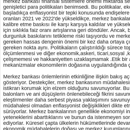
merkez bankası finansal sistemlere önemli miktarda s
genişletici para politikaları benimsedi. Bu politikalar,
başladıkça enflasyonist bir tepki konusunda endişelere 
oranları 2021 ve 2022'de yükseldikçe, merkez bankalar
kalibre etme baskısı ile karşı karşıya kaldılar ve yüksel
için sıklıkla faiz oranı artışlarına geri döndüler. Anca
durgunluk baskılarını tetikleme riski taşıyordu ve mer
gereken hassas dengenin önemi bir kez daha ortaya ç
gereken nokta aynı. Politikaların çalıştırıldığı sürece 
ölçümlenmesi ve diğer ekonomik,askeri, ticari,sosyal ,k
çelişmemesi ve hakkaniyetten uzaklaşmamak .Etik bir 
mekanizmalar ekonomilerin doğasına uygulandığında ça
Merkez bankası önlemlerinin etkinliğine ilişkin bakış açı
gösteriyor. Destekçiler, merkez bankasının müdahales
istikrarı korumak için elzem olduğunu savunuyorlar. Bu
balonlarn ve ani düşüşlerin önlenebileceği
fikrini savun
eleştirmenler daha serbest piyasa yaklaşımını savunu
müdahalesi olmadan enflasyonist değişiklikleri dikte et
sürüyorlar. Merkez bankalarının genellikle ekonomiyi 
yeteneklerini abarttıklarını ve bunun da istenmeyen son
ediyorlar. Küresel çapta ülkelerin hükümetlerinde dev
ekonomik müdahalelerin doğası ve merkez kurumlarını