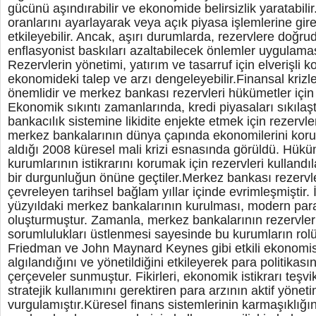
gücünü aşındırabilir ve ekonomide belirsizlik yaratabilir
oranlarını ayarlayarak veya açık piyasa işlemlerine gire
etkileyebilir. Ancak, aşırı durumlarda, rezervlere doğr
enflasyonist baskıları azaltabilecek önlemler uygulamas
Rezervlerin yönetimi, yatırım ve tasarruf için elverişli koş
ekonomideki talep ve arzı dengeleyebilir.Finansal krizler
önemlidir ve merkez bankası rezervleri hükümetler için 
Ekonomik sıkıntı zamanlarında, kredi piyasaları sıkılaş
bankacılık sistemine likidite enjekte etmek için rezervle
merkez bankalarının dünya çapında ekonomilerini korum
aldığı 2008 küresel mali krizi esnasında görüldü. Hüküm
kurumlarının istikrarını korumak için rezervleri kulland
bir durgunluğun önüne geçtiler.Merkez bankası rezervle
çevreleyen tarihsel bağlam yıllar içinde evrimleşmiştir. 
yüzyıldaki merkez bankalarının kurulması, modern para 
oluşturmuştur. Zamanla, merkez bankalarının rezervler
sorumlulukları üstlenmesi sayesinde bu kurumların rolü 
Friedman ve John Maynard Keynes gibi etkili ekonomistl
algılandığını ve yönetildiğini etkileyerek para politikasın
çerçeveler sunmuştur. Fikirleri, ekonomik istikrarı teşvi
stratejik kullanımını gerektiren para arzının aktif yönet
vurgulamıştır.Küresel finans sistemlerinin karmaşıklığını