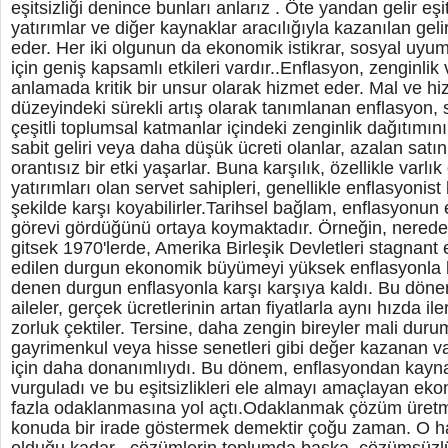
eşitsizliği denince bunları anlarız . Öte yandan gelir eşit
yatırımlar ve diğer kaynaklar aracılığıyla kazanılan gelir
eder. Her iki olgunun da ekonomik istikrar, sosyal uyu
için geniş kapsamlı etkileri vardır..Enflasyon, zenginlik ve
anlamada kritik bir unsur olarak hizmet eder. Mal ve hiz
düzeyindeki sürekli artış olarak tanımlanan enflasyon,
çeşitli toplumsal katmanlar içindeki zenginlik dağıtımını e
sabit geliri veya daha düşük ücreti olanlar, azalan sat
orantısız bir etki yaşarlar. Buna karşılık, özellikle varlı
yatırımları olan servet sahipleri, genellikle enflasyonist 
şekilde karşı koyabilirler.Tarihsel bağlam, enflasyonun eşi
görevi gördüğünü ortaya koymaktadır. Örneğin, nerede
gitsek 1970'lerde, Amerika Birleşik Devletleri stagnant
edilen durgun ekonomik büyümeyi yüksek enflasyonla bi
denen durgun enflasyonla karşı karşıya kaldı. Bu dönem
aileler, gerçek ücretlerinin artan fiyatlarla aynı hızda 
zorluk çektiler. Tersine, daha zengin bireyler mali dur
gayrimenkul veya hisse senetleri gibi değer kazanan va
için daha donanımlıydı. Bu dönem, enflasyondan kayn
vurguladı ve bu eşitsizlikleri ele almayı amaçlayan eko
fazla odaklanmasına yol açtı.Odaklanmak çözüm üret
konuda bir irade göstermek demektir çoğu zaman. O h