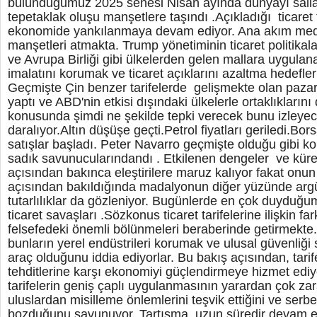
bulunduğumuz 2025 senesi Nisan ayında dünyayı sallad
tepetaklak oluşu manşetlere taşındı .Açıkladığı ticaret t
ekonomide yankılanmaya devam ediyor. Ana akım med
manşetleri atmakta. Trump yönetiminin ticaret politikala
ve Avrupa Birliği gibi ülkelerden gelen mallara uygulana
imalatını korumak ve ticaret açıklarını azaltma hedefle
Geçmişte Çin benzer tarifelerde gelişmekte olan pazar
yaptı ve ABD'nin etkisi dışındaki ülkelerle ortaklıklarını
konusunda şimdi ne şekilde tepki verecek bunu izleyec
daralıyor.Altın düşüşe geçti.Petrol fiyatları geriledi.Bo
satışlar başladı. Peter Navarro geçmişte olduğu gibi kor
sadık savunucularındandı . Etkilenen dengeler ve kür
açısından bakınca eleştirilere maruz kalıyor fakat onun
açısından bakıldığında madalyonun diğer yüzünde argü
tutarlılıklar da gözleniyor. Bugünlerde en çok duyduğ
ticaret savaşları .Sözkonus ticaret tarifelerine ilişkin fa
felsefedeki önemli bölünmeleri beraberinde getirmekte. 
bunların yerel endüstrileri korumak ve ulusal güvenliği
araç olduğunu iddia ediyorlar. Bu bakış açısından, tari
tehditlerine karşı ekonomiyi güçlendirmeye hizmet ediyo
tarifelerin geniş çaplı uygulanmasının yarardan çok zara
uluslardan misilleme önlemlerini teşvik ettiğini ve serbest
bozduğunu savunuyor. Tartışma, uzun süredir devam e