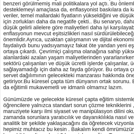
benzeri görülmemiş mali politikalara yol açtı. Bu önlem
desteklemeyi amaçlasa da, enflasyonist baskılara da 
veriler, temel mallardaki fiyatların yükseldiğini ve düşük
için zorlukları daha da negatife çekti.. Bu senaryo, da
düşük gelirli ailelere göre maliyetleri daha iyi karşılaya
enflasyonun mevcut eşitsizlikleri nasıl sürdürülebileceğ
önemlidir.Ayrıca, uzaktan çalışmanın ve dijital ekonomi
faydalıydı bunu yadsıyamayız fakat öte yandan yeni eşi
ortaya çıkardı. Çevrimiçi çalışma olanağına sahip yüksek g
alanlardaki azalan yaşam maliyetlerinden yararlanırken
sektörü çalışanları ve düşük ücretli işlerde çalışanlar,
sağlayamadığı için daha az fayda görüyor. Bu ortaya ç
servet dağılımının gelecekteki manzarası hakkında ön
getiriyor.Bu küresel çapta tüm dünyanın ortak sorunu.
da eğitimli mukavemetli ve idmanlı olmamız lazım.
Günümüzde ve gelecekte küresel çapta eğitim sistemleri
öğrencilere yalnızca standart sorun çözme tekniklerin
maruziyete karşı ilmi siyaset ve manipülasyon dilini ok
zamanda sorunlara yaratıcılık ve dayanıklılıkla nasıl v
analitik bir şekilde yaklaşacağını da öğretecek vizyonlar
hepimiz muhtacız bu kesin . Bakalım kendi ömrümüzün s