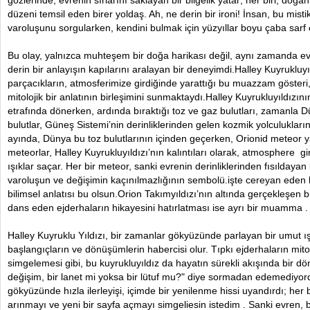
gözlerinde, evrenin sırlarını saklayan bir bilgelik yatar; her biri, doğ
düzeni temsil eden birer yoldaş. Ah, ne derin bir ironi! İnsan, bu misti
varoluşunu sorgularken, kendini bulmak için yüzyıllar boyu çaba sarf 
Bu olay, yalnızca muhteşem bir doğa harikası değil, aynı zamanda evr
derin bir anlayışın kapılarını aralayan bir deneyimdi.Halley Kuyrukluy
parçacıkların, atmosferimize girdiğinde yarattığı bu muazzam gösteri, b
mitolojik bir anlatının birleşimini sunmaktaydı.Halley Kuyrukluyıldızını
etrafında dönerken, ardında bıraktığı toz ve gaz bulutları, zamanla D
bulutlar, Güneş Sistemi’nin derinliklerinden gelen kozmik yolculukların i
ayında, Dünya bu toz bulutlarının içinden geçerken, Orionid meteor
meteorlar, Halley Kuyrukluyıldızı’nın kalıntıları olarak, atmosphere gi
ışıklar saçar. Her bir meteor, sanki evrenin derinliklerinden fısıldayan
varoluşun ve değişimin kaçınılmazlığının sembolü.işte cereyan eden 
bilimsel anlatısı bu olsun.Orion Takımyıldızı’nın altında gerçekleş
dans eden ejderhaların hikayesini hatırlatması ise ayrı bir muamma 
Halley Kuyruklu Yıldızı, bir zamanlar gökyüzünde parlayan bir umut ışı
başlangıçların ve dönüşümlerin habercisi olur. Tıpkı ejderhaların mi
simgelemesi gibi, bu kuyrukluyıldız da hayatın sürekli akışında bir d
değişim, bir lanet mi yoksa bir lütuf mu?" diye sormadan edemediyor
gökyüzünde hızla ilerleyişi, içimde bir yenilenme hissi uyandırdı; her
arınmayı ve yeni bir sayfa açmayı simgeliesin istedim . Sanki evren,