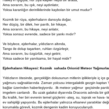
Halley’in ışığıyla, nur ziya kalpler hepsi bir arada,
Ama sorarım, bu ışık, neyi aydınlatır,
Yoksa karanlığın derinliklerinde kaybolan bir umut mudur?
Kozmik bir rüya, ejderhaların dansıyla doğar,
Her düşüş, bir dilek, her parıltı, bir hikaye,
Ama sorarım, bu hikaye, neyi anlatır,
Yoksa sonsuz evrende, sadece bir yankı mıdır?
Ve böylece, ejderhalar, yıldızların altında,
Tango ile dolup taşarken, ruhları özgürleşir,
Ama sorarım, bu özgürlük, neyi getirir,
Yoksa sadece bir yanılsama, bir hayal midir?
Ejderhaların Hikayesi: Kozmik sahada Orionid Meteor Yağmurlar
Yıldızların ötesinde, gerçekliğin dokusunun mitlerin iplikleriyle iç içe 
yağmuru sağnaklarında Zaman yolcusu intergalaktik gezgin kaptan Yo
bağlar üzerinden haberleşiyordu . ilk meteor yağmur geçisinde parıld
imgelem canlandı . Bu uzak galaksi diyarında Draconis adında bir göks
Bu krallık, her biri evrenin temel güçlerini -ateş, su, toprak ve hava-
ev sahipliği yapıyordu. Bu ejderhalar yalnızca efsanevi yaratıklar değ
korumakla görevli, kozmik dengenin kadim koruyucularıydı.