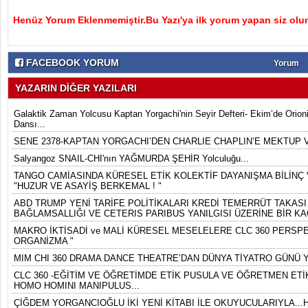
Henüz Yorum Eklenmemiştir.Bu Yazı'ya ilk yorum yapan siz olu
FACEBOOK YORUM
Yorum
YAZARIN DİĞER YAZILARI
Galaktik Zaman Yolcusu Kaptan Yorgachi'nin Seyir Defteri- Ekim’de Orion
Dansı...
SENE 2378-KAPTAN YORGACHI’DEN CHARLIE CHAPLIN’E MEKTUP 
Salyangoz SNAIL-CHI'nın YAĞMURDA ŞEHİR Yolculuğu...
TANGO CAMİASINDA KÜRESEL ETİK KOLEKTİF DAYANIŞMA BİLİNÇ V
"HUZUR VE ASAYİŞ BERKEMAL ! "
ABD TRUMP YENİ TARİFE POLİTİKALARI KREDİ TEMERRÜT TAKASI 
BAĞLAMSALLIĞI VE CETERIS PARIBUS YANILGISI ÜZERİNE BİR KA
MAKRO İKTİSADİ ve MALİ KÜRESEL MESELELERE CLC 360 PERSPEK
ORGANİZMA "
MIM CHI 360 DRAMA DANCE THEATRE’DAN DÜNYA TİYATRO GÜNÜ Y
CLC 360 -EĞİTİM VE ÖĞRETİMDE ETİK PUSULA VE ÖĞRETMEN ETİK
HOMO HOMINI MANIPULUS...
ÇİĞDEM YORGANCIOĞLU İKİ YENİ KİTABI İLE OKUYUCULARIYLA...