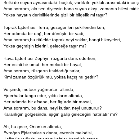
Belki de suyun aynasındaki boşluk, varlık ile yokluk arasındaki ince çi
Ama sorarım, ala sen diyessin bana suyun akışı, zamanın hilesi midir
Yoksa hayatın derinliklerinde gizli bir bilgelik mi taşır?
Toprak Ejderhası Terra, gezegenleri şekillendirirken,
Her adımda bir dağ, her dönüşte bir vadi,
Ama sorarım,bu ritüelde toprak neyi saklar, hangi hikayeleri,
Yoksa geçmişin izlerini, geleceğe taşır mı?
Hava Ejderhası Zephyr, rüzgarla dans ederken,
Her esinti bir umut, her melodi bir hayal,
Ama sorarım, rüzgarın fısıldadığı sırlar,
Kimi zaman özgürlük mü, yoksa kaçış mı getirir?
Ve şimdi, meteor yağmurları altında,
Ejderhalar tango eder, yıldızların altında,
Her adımda bir efsane, her figürde bir masal,
Ama sorarım, bu dans, neyi kutlar, neyi unutturur?
Karanlığın gölgesinde, ışığın galip geleceğini hatırlatır mı?
Ah, bu gece, Orion’un altında,
Evreğen Ejderhaların dansı, evrenin melodisi,