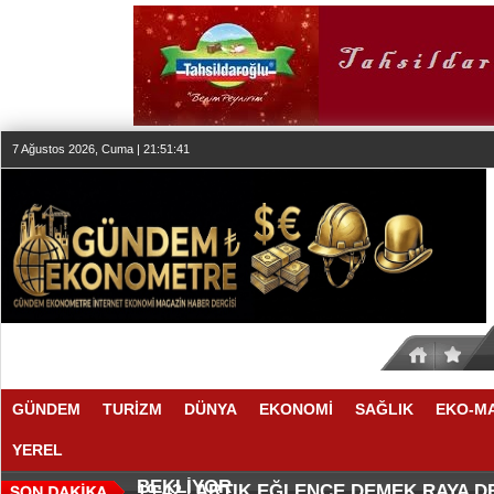
7 Ağustos 2026, Cuma | 21:51:42
GÜNDEM
TURİZM
DÜNYA
EKONOMİ
SAĞLIK
EKO-M
YEREL
SEKTÖR, İSTİKRARLI BÜYÜME İ
MAKYÖZ CANSU DURKUN'DAN YE
20:00 |
19:58 |
BEKLİYOR
ARTIK EĞLENCE DEMEK RAYA 
19:42 |