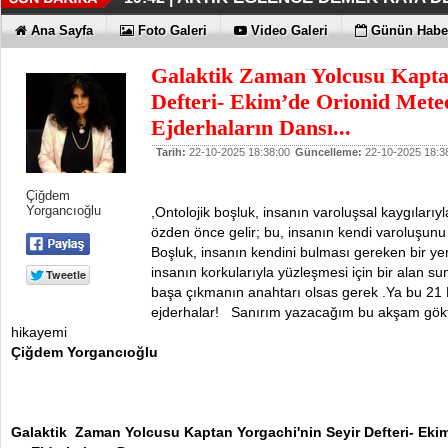
İŞTE OYAK ÇİMENTO FARKI
HER YÖNÜYLE MAXİMUM
ÜÇÜNCÜ KEZ BULUTLARIN FATİHİ
HOMEPORT STRATEJİSİ MİLYON
İŞTE O 500
19:38 |
19:36 |
19:30 |
19:27 |
07:09 |
Ana Sayfa
Foto Galeri
Video Galeri
Günün Haber
SAĞLIYOR
Galaktik Zaman Yolcusu Kaptan
Defteri- Ekim’de Orionid Met
Ejderhaların Dansı...
Tarih:
22-10-2025 18:38:00
Güncelleme:
22-10-2025 18:3
Çiğdem
Yorgancıoğlu
,Ontolojik boşluk, insanın varoluşsal kaygılarıyla
özden önce gelir; bu, insanın kendi varoluşunu a
Boşluk, insanın kendini bulması gereken bir ye
insanın korkularıyla yüzleşmesi için bir alan s
başa çıkmanın anahtarı olsas gerek .Ya bu 2
ejderhalar! Sanırım yazacağım bu akşam gökt
hikayemi
Çiğdem Yorgancıoğlu
Galaktik Zaman Yolcusu Kaptan Yorgachi'nin Seyir Defteri- Ek