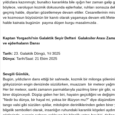
yıldızlara kazınmıştı; bunaltıcı karanlıkta bile ışığın her zaman galip 
böylece, varoluşun kozmik dokusunda ejderhalar, ruhları sonsuza dek
geçmiş halde, diyarları gözetlemeye devam ettiler. Cesaretlerinin mir
ve kozmosun büyüsünün bir kanıtı olarak yaşamaya devam etti.Meteor
halde kainata bugünün payına düşen kurgu masalımızda .
Kaptan Yorgachi'nin Galaktik Seyir Defteri Galaksiler Arası Z
ve ejderhaların Dansı
Tarih:
23. Galaktik Döngü, Yıl 3025
Dünya:
Tarih/Saat: 21 Ekim 2025
Sevgili Günlük,
Bugün, yıldızların dans ettiği bir sahnede, kozmik bir milonga şöleni
gökyüzünün engin denizinde süzülürken, muazzam bir meteor yağmuru
Her bir meteor, sanki zamanın parmaklarıyla yazılmış birer şiir gibi,
birer düşünceydi. Düşüp giden her biri, hayatın geçiciliğini ve değişimi
"Nedir bu dünya, bir hayal mi, yoksa bir illüzyon mu?" diye düşündü
tango valsi gibi süzülen ışıklar, mitolojinin derinliklerinden gelen bire
bilgelik sembolleri olarak, insanlığın ruhundaki karanlık köşeleri aydın