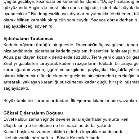
Çağlar geçtikçe, kozmosta bir kehanet fısıldandı: "Üç ay hizalandığınd
gökyüzünde Puglies’le mest olup dans ettiğinde, ejderhalar büyük de
uyanacaklar." Bu dengesizlik, ışık diyarlarını yutmakla tehdit eden, tü
olarak bilinen karanlık bir gücün sonucuydu. Sadece dört ejderhanın
sağlayabileceği söylenirdi.
Ejderhaların Toplanması
Kaderin ağlarını ördüğü bir gecede, Draconis'in üç ayı göksel tango
hizalandığında, ejderhalar kaderin çağrısını hissettiler. Ignis ateşli b
Aqua parıldayan kozmik denizlerde süzüldü, Terra yeni oluşan bir gez
Zephyr galaksileri tarayarak kaderin rüzgarlarını topladı. Bir araya ge
karanlığa dair vizyon, içgörü ve sezgilerini paylaştılar. Boşluk'la yü
olarak bilinen bir ritüelde element güçlerini birleştirmeleri gerektiğini bi
artırarak, yaklaşan karanlığı püskürtecek kadar güçlü bir ışık hüzmesi
sağlayacaktı.
Büyük tabletteki Tiradın ardından, İlk Ejderha kitabelerinde yazanları
Göksel Ejderhaların Doğuşu
Evvel kalbur zaman içinde develer tellal ejderhalar yumurta iken
Olup biten ,ne bir efsane ne bir masal,ne de bir yalandı
Kainat boşluk ve zaman iplikleri ejderha kuyruklarına dolandı
İlkel bir varlık göründü o Büyük Kozmik Yılandı,