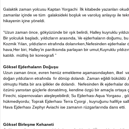
Galaktik zaman yolcusu Kaptan Yorgachi İlk kitabede yazanları okudu
zamanlar içinde ve tüm galaksideki boşluk ve varoluş anlayışı ile tek
hikayenin içine yöneldi.
“Uzun zaman önce, gökyüzünde bir ışık belirdi, Halley kuyruklu yıldızı,
Bir yolculuk başladı, yıldızların arasında, Ve ejderhaların doğumu, b
Kozmik Yılan, yıldızların etrafında dolanırken,Nefesinden ejderhalar 
hava,Her biri, Halley’in parıltısında parlayan bir umut,Kuyruklu yıldız
katıldı. müthiş bir koreografi ”
Göksel Ejderhaların Doğuşu
Uzun zaman önce, evren henüz emekleme aşamasındayken, ilkel var
doğan yıldızların etrafında fır dönüp dolandı. Zaman eğildi büküldü ,
olmuştu Hatta bir ara iplikler de dolandı. Nefesinden ilk ejderhalar 
özünü yansıtan güçlerle donatılmış, kendine özgü bir amaçla ortaya çı
Firechi, süpernovaları ateşleyebilirdi; Su Ejderhası Aqua Yorgasu , gö
hükmediyordu; Toprak Ejderhası Terra Cyorgi , kuyruğunu hafifçe sall
Hava Ejderhası Zephyr Aviachi ise zamanın rüzgarlarında dans etti.
Göksel Birleşme Kehaneti