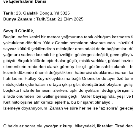
ve Ejderhaların Dansı
Tarih:
23. Galaktik Döngü, Yıl 3025
Dünya Zamanı :
Tarih/Saat: 21 Ekim 2025
Sevgili Günlük,
Bugün, nefes kesici bir meteor yağmuruna tanık olduğum kozmosta fe
yolculuktan döndüm. Yıldız Gemim semaların okyanusunda süzülürken
sayısız kültürü şekillendiren mitolojiler arasındaki derin bağlantıl
yağmuru sadece kozmik bir güzelliğin göstergesi değildi; gece gökyü
gibiydi. Birçok kültürde ejderhalar güçlü, mistik varlıklar, göksel hazi
elementlerin rehberleri olarak görmüş bir çift gözün sahibi olarak ,. 
kozmik düzende önemli değişikliklerin habercisi olduklarına inanan ka
hatırladım. Halley Kuyrukluyıldızı'na bağlı Orionidler de aynı özü temsil
mitolojideki ejderhaların ortaya çıkışı gibi, dönüştürücü olayların geli
boşlukta hızla ilerlemesini izlerken, tıpkı dünyalıların dediği gibi içimi
sırada önümden bir Galler gemisi geçti . Galler bayrağında, yeşil ve
Kelt mitolojisine atıf kırmızı ejderha, bu bir işaret olmalıydı.
İzlemeye doyamıyorum .Zaman ve süre her ne ise “az sonra” geleceğ
O halde az sonra okuyacağınız kurgu hikayedeki, ilk tablet Tirad dene