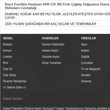
Beyni Esenlikle Ateşleyen MIM CHI 360 Etnik Çağdaş Doğaçlama Drama D
Müfredatın Gözbebeği ...
DUMANLI SOĞUK KAR BEYAZ ÖLÜM ,ALEVLER ATEŞTEN SİYAH GÖ
CAYIR...
2025 YILININ ŞAFAĞINDA BİR KAÇ KELAM VE TEMENNİLER
GENEL
HABERLER
VİDEOLAR
İletişim
Günün Haberleri
Spor
Künye
Haber Arşivi
Haber
Linkler
Gazete Arşivi
Sağlık
Rss
Köşe Yazarları
Çocuklar
Üye Ol
Tv ve Magazin
Üye Girişi
Amatör
Önemli Telefonlar
Sinema
Sitene Ekle
Haber Yazılımı
Haber Paketleri Sizlere Neler Sunuyor? Haber Yazılımlarımız Gelişmiş yönetim pan