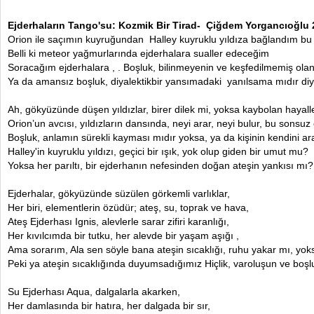
Ejderhaların Tango'su: Kozmik Bir Tirad- Çiğdem Yorgancıoğlu
Orion ile saçımın kuyruğundan Halley kuyruklu yıldıza bağlandım bu
Belli ki meteor yağmurlarında ejderhalara sualler edeceğim
Soracağım ejderhalara , . Boşluk, bilinmeyenin ve keşfedilmemiş ol
Ya da amansız boşluk, diyalektikbir yansımadaki yanılsama mıdır diy
Ah, gökyüzünde düşen yıldızlar, birer dilek mi, yoksa kaybolan hayall
Orion’un avcısı, yıldızların dansında, neyi arar, neyi bulur, bu sonsu
Boşluk, anlamın sürekli kayması mıdır yoksa, ya da kişinin kendini a
Halley'in kuyruklu yıldızı, geçici bir ışık, yok olup giden bir umut mu?
Yoksa her parıltı, bir ejderhanın nefesinden doğan ateşin yankısı mı?
Ejderhalar, gökyüzünde süzülen görkemli varlıklar,
Her biri, elementlerin özüdür; ateş, su, toprak ve hava,
Ateş Ejderhası Ignis, alevlerle sarar zifiri karanlığı,
Her kıvılcımda bir tutku, her alevde bir yaşam aşığı ,
Ama sorarım, Ala sen söyle bana ateşin sıcaklığı, ruhu yakar mı, yok
Peki ya ateşin sıcaklığında duyumsadığımız Hiçlik, varoluşun ve boşl
Su Ejderhası Aqua, dalgalarla akarken,
Her damlasında bir hatıra, her dalgada bir sır,