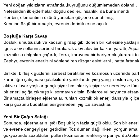
Yeni doğan yıldızların etrafında ,kuyruğunu düğümlemeden dolandı,
Nefesinden ilk ejderhalar doğdu dediler,,insanlık da buna inandı
Her biri, elementinin özünü yansıtan güçlerle donatılmış,
Kendine özgü bir amaçla, evrenin derinliklerine açıldı.
Boşluğa Karşı Savaş
Boşluk, umutsuzluk ve kaosun girdap gibi dönen bir kütlesine yaklaşırke
Ignis alev sellerini serbest bırakarak alev alev bir kalkan yarattı; Aqua
kozmik su dalgaları çağırdı; Terra, koruyucu bir bariyer oluşturarak to
Zephyr, evrenin enerjisini yönlendiren rüzgar esintilerni , hatta fırtınala
Birlikte, birleşik güçlerini serbest bıraktılar ve kozmosun üzerinde parla
karanlığın çatışması galaksilerde yankılandı; ying yang sesleri arşa 
aktive oluyor yaşlılar gençleşiyor hastalar iyileşiyor ve neredeyse tüm 
bir enerji açığa çıkmıştı ki sormayın gitsin. Binlerce yıl boyunca efsan
Bir amaçta birleşen ejderhalar, ruhları kozmik bir enerji dansıyla iç i
karşı gözünü budaktan esirgemeden yiğitçe savaştılar.
Yeni Bir Çağın Şafağı
Sonunda, ejderhaların ışığı Boşluk için fazla güçlü oldu. Son bir enerj
ve evrene dengeyi geri getirdiler. Toz duman dağılırken, yorgun ama
gökyüzünde süzüldüler, pulları kozmosun renkleriyle parlıyordu.Gökse