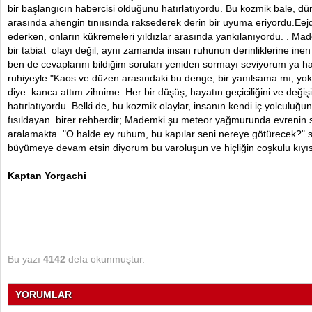
bir başlangıcın habercisi olduğunu hatırlatıyordu. Bu kozmik bale, dü
arasında ahengin tınıısında raksederek derin bir uyuma eriyordu.Eejd
ederken, onların kükremeleri yıldızlar arasında yankılanıyordu. . 
bir tabiat olayı değil, aynı zamanda insan ruhunun derinliklerine inen 
ben de cevaplarını bildiğim soruları yeniden sormayı seviyorum ya hani
ruhiyeyle "Kaos ve düzen arasındaki bu denge, bir yanılsama mı, yoks
diye kanca attım zihnime. Her bir düşüş, hayatın geçiciliğini ve değiş
hatırlatıyordu. Belki de, bu kozmik olaylar, insanın kendi iç yolculuğund
fısıldayan birer rehberdir; Mademki şu meteor yağmurunda evrenin sır
aralamakta. "O halde ey ruhum, bu kapılar seni nereye götürecek?" 
büyümeye devam etsin diyorum bu varoluşun ve hiçliğin coşkulu kıyıs
Kaptan Yorgachi
Bu yazı
4142
defa okunmuştur.
YORUMLAR