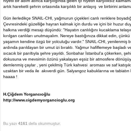
niyetli bir adım atınca karşılığında gelen iyi niyetin karşılıksız kalmama
artık hareketli şehrin ortasında karşılıklı bir anlayış ve birbirini anla
Gün ilerledikçe SNAIL-CHI, yağmurun çiçekleri canlı renklere boyadığ
Çevresindeki güzelliğe hayran kalmak için durdu ve içini bir huzur du
halkına verdiği mesajı düşündü: "Hayatın canlılığını kucaklama tel
kırılgan canlıları unutmayalım. Nereye bastığınıza dikkat edin, çünk
yaşamın kendine özgü bir yolculuğu vardır." SNAIL-CHI, yenilenmiş b
ardında parıldayan bir umut izi bıraktı. Yağmur hafiflemeye başladı v
sıcacık bir parıltıyla şehre yayıldı. Sonbahar İstanbul'a çökerken, şehi
dokusuna ve mevsimin özünü yakalayan eşsiz bir atmosfere dönüşüyo
demlenmiş çaylar , yeni çekilmiş Türk kahvesi aroması ve saf katışı
uzaktan bir veda ile akıverdi gün. Salyangoz kabuklarına ve tabiatın 
haaaa !
H.Çiğdem Yorgancıoğlu
http://www.cigdemyorgancioglu.org
Bu yazı
4161
defa okunmuştur.