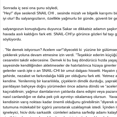
Sonrada iç sesi ona şunu söyledi,
"Hey!" diye seslendi SNAIL CHI , sesinde mizah ve bilgelik karışımı bi
iyi olur! Bu salyangozların, özellikle yağmurlu bir günde, güvenli bir g
salyangozun konuştuğunu duyunca Sakar ve dikkatsiz adamın şaşkın
havada asılı kaldığını fark etti. SNAIL-CHI'yı görünce gözleri fal taşı g
söylüyordu.
. "Ne demek istiyorsun? Acelem var!"diyecekti ki yüzüne bir gülüms
çekilerek yoluna devam etmesine izin verdi. "Teşekkür ederim küçüğüm
cesaretini takdir edercesine. Demek ki bu baş döndürücü hızda yaşay
sayesinde kendiliğinden akletmeseler de hatırlatılınca hizaya girenler
gelenler vardı.işte o an SNAIL-CHI bir umut dalgası hissetti. Hayatın ç
şehirde, nezaket ve farkındalığa hâlâ yer olduğunu fark etti. Yetmez 
kendine. Yenilenmiş bir kararlılıkla, çiçeklerin dimdik durduğu, yapr
parıldayan bahçeye doğru yürümeden önce adama döndü ve “acelen y
kaçırabilirsin; yağmur damlalarının çatılarda dans edişini veya pazar
nasıl canlandığın ve daha pek çok ayrıntıyı ıskalamaış olursun. Yav
kendisinin varış noktası kadar önemli olduğunu görebilirsin."diyerek o 
tutumuna mütekabil bir içgörü yansıtarak uzaklaşmak istedi. İçinden iyi
igneleyici, hiciv dolu sarkastik cümleleri adama sarfedip adamı kala