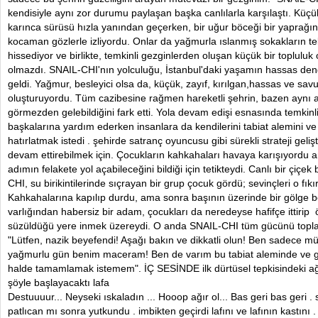
kendisiyle aynı zor durumu paylaşan başka canlılarla karşılaştı. Küçük 
karınca sürüsü hızla yanından geçerken, bir uğur böceği bir yaprağı
kocaman gözlerle izliyordu. Onlar da yağmurla ıslanmış sokakların t
hissediyor ve birlikte, temkinli gezginlerden oluşan küçük bir topluluk 
olmazdı. SNAIL-CHI'nın yolculuğu, İstanbul'daki yaşamın hassas deng
geldi. Yağmur, besleyici olsa da, küçük, zayıf, kırılgan,hassas ve savu
oluşturuyordu. Tüm cazibesine rağmen hareketli şehrin, bazen aynı al
görmezden gelebildiğini fark etti. Yola devam edişi esnasında temkin
başkalarına yardım ederken insanlara da kendilerini tabiat alemini ve u
hatırlatmak istedi . şehirde satranç oyuncusu gibi sürekli strateji geli
devam ettirebilmek için. Çocukların kahkahaları havaya karışıyordu a
adımın felakete yol açabileceğini bildiği için tetikteydi. Canlı bir çiç
CHI, su birikintilerinde sıçrayan bir grup çocuk gördü; sevinçleri o fıkır 
Kahkahalarına kapılıp durdu, ama sonra başının üzerinde bir gölge b
varlığından habersiz bir adam, çocukları da neredeyse hafifçe ittirip
süzüldüğü yere inmek üzereydi. O anda SNAIL-CHI tüm gücünü toplay
"Lütfen, nazik beyefendi! Aşağı bakın ve dikkatli olun! Ben sadece m
yağmurlu gün benim maceram! Ben de varım bu tabiat aleminde ve gü
halde tamamlamak istemem". İÇ SESİNDE ilk dürtüsel tepkisindeki ağ
şöyle başlayacaktı lafa
Destuuuur... Neyseki ıskaladın ... Hooop ağır ol... Bas geri bas geri .
patlıcan mı sonra yutkundu . imbikten geçirdi lafını ve lafının kastını .