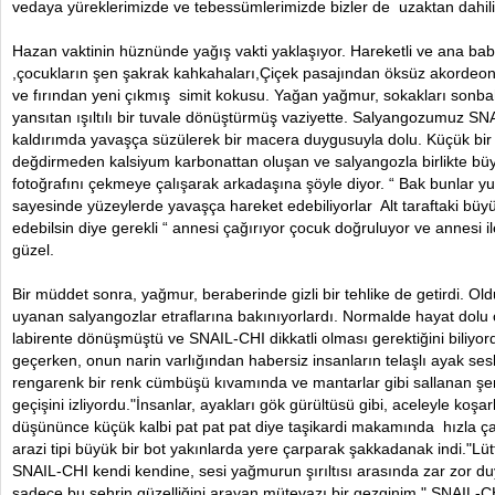
vedaya yüreklerimizde ve tebessümlerimizde bizler de uzaktan dahili
Hazan vaktinin hüznünde yağış vakti yaklaşıyor. Hareketli ve ana bab
,çocukların şen şakrak kahkahaları,Çiçek pasajından öksüz akordeon
ve fırından yeni çıkmış simit kokusu. Yağan yağmur, sokakları sonbaha
yansıtan ışıltılı bir tuvale dönüştürmüş vaziyette. Salyangozumuz SNA
kaldırımda yavaşça süzülerek bir macera duygusuyla dolu. Küçük bir 
değdirmeden kalsiyum karbonattan oluşan ve salyangozla birlikte bü
fotoğrafını çekmeye çalışarak arkadaşına şöyle diyor. “ Bak bunlar 
sayesinde yüzeylerde yavaşça hareket edebiliyorlar Alt taraftaki büyü
edebilsin diye gerekli “ annesi çağırıyor çocuk doğruluyor ve annesi 
güzel.
Bir müddet sonra, yağmur, beraberinde gizli bir tehlike de getirdi. 
uyanan salyangozlar etraflarına bakınıyorlardı. Normalde hayat dolu 
labirente dönüşmüştü ve SNAIL-CHI dikkatli olması gerektiğini biliyo
geçerken, onun narin varlığından habersiz insanların telaşlı ayak sesl
rengarenk bir renk cümbüşü kıvamında ve mantarlar gibi sallanan şems
geçişini izliyordu."İnsanlar, ayakları gök gürültüsü gibi, aceleyle koşar
düşününce küçük kalbi pat pat pat diye taşikardi makamında hızla ç
arazi tipi büyük bir bot yakınlarda yere çarparak şakkadanak indi."Lütfe
SNAIL-CHI kendi kendine, sesi yağmurun şırıltısı arasında zar zor d
sadece bu şehrin güzelliğini arayan mütevazı bir gezginim." SNAIL-