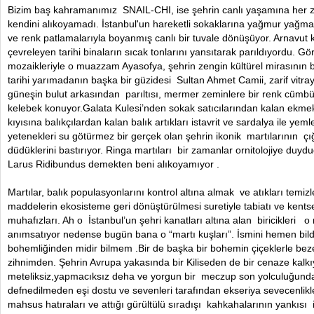
Bizim baş kahramanımız SNAIL-CHI, ise şehrin canlı yaşamına her 
kendini alıkoyamadı. İstanbul'un hareketli sokaklarına yağmur yağmay
ve renk patlamalarıyla boyanmış canlı bir tuvale dönüşüyor. Arnavut ka
çevreleyen tarihi binaların sıcak tonlarını yansıtarak parıldıyordu. Gö
mozaikleriyle o muazzam Ayasofya, şehrin zengin kültürel mirasının 
tarihi yarımadanın başka bir güzidesi Sultan Ahmet Camii, zarif vitr
güneşin bulut arkasından parıltısı, mermer zeminlere bir renk cümbü
kelebek konuyor.Galata Kulesi’nden sokak satıcılarından kalan ekme
kıyısına balıkçılardan kalan balık artıkları istavrit ve sardalya ile y
yetenekleri su götürmez bir gerçek olan şehrin ikonik martılarının çı
düdüklerini bastırıyor. Ringa martıları bir zamanlar ornitolojiye du
Larus Ridibundus demekten beni alıkoyamıyor .
Martılar, balık populasyonlarını kontrol altına almak ve atıkları temi
maddelerin ekosisteme geri dönüştürülmesi suretiyle tabiatı ve kentse
muhafızları. Ah o İstanbul’un şehri kanatları altına alan biricikleri o 
anımsatıyor nedense bugün bana o “martı kuşları”. İsmini hemen bildin
bohemliğinden midir bilmem .Bir de başka bir bohemin çiçeklerle beze
zihnimden. Şehrin Avrupa yakasında bir Kiliseden de bir cenaze kalkıy
meteliksiz,yapmacıksız deha ve yorgun bir meczup son yolculuğunda
defnedilmeden eşi dostu ve sevenleri tarafından ekseriya sevecenlikle
mahsus hatıraları ve attığı gürültülü sıradışı kahkahalarının yankısı 