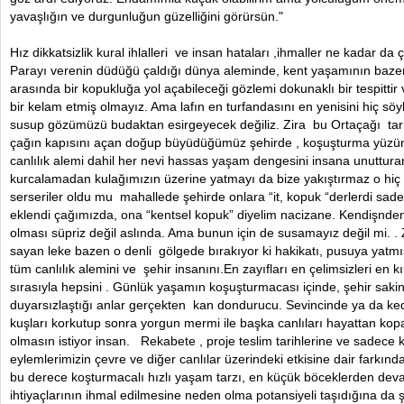
yavaşlığın ve durgunluğun güzelliğini görürsün."
Hız dikkatsizlik kural ihlalleri ve insan hataları ,ihmaller ne kadar da
Parayı verenin düdüğü çaldığı dünya aleminde, kent yaşamının baze
arasında bir kopukluğa yol açabileceği gözlemi dokunaklı bir tespitti
bir kelam etmiş olmayız. Ama lafın en turfandasını en yenisini hiç sö
susup gözümüzü budaktan esirgeyecek değiliz. Zira bu Ortaçağı tari
çağın kapısını açan doğup büyüdüğümüz şehirde , koşuşturma yüzün
canlılık alemi dahil her nevi hassas yaşam dengesini insana unuttura
kurcalamadan kulağımızın üzerine yatmayı da bize yakıştırmaz o hiç
serseriler oldu mu mahallede şehirde onlara “it, kopuk “derlerdi sade
eklendi çağımızda, ona “kentsel kopuk” diyelim nacizane. Kendişnde
olması süpriz değil aslında. Ama bunun için de susamayız değil mi. . 
sayan leke bazen o denli gölgede bırakıyor ki hakikatı, pusuya yatmış
tüm canlılık alemini ve şehir insanını.En zayıfları en çelimsizleri en k
sırasıyla hepsini . Günlük yaşamın koşuşturmacası içinde, şehir sakinl
duyarsızlaştığı anlar gerçekten kan dondurucu. Sevincinde ya da ke
kuşları korkutup sonra yorgun mermi ile başka canlıları hayattan kopa
olmasın istiyor insan. Rekabete , proje teslim tarihlerine ve sadece 
eylemlerimizin çevre ve diğer canlılar üzerindeki etkisine dair farkındal
bu derece koşturmacalı hızlı yaşam tarzı, en küçük böceklerden deva
ihtiyaçlarının ihmal edilmesine neden olma potansiyeli taşıdığına da 