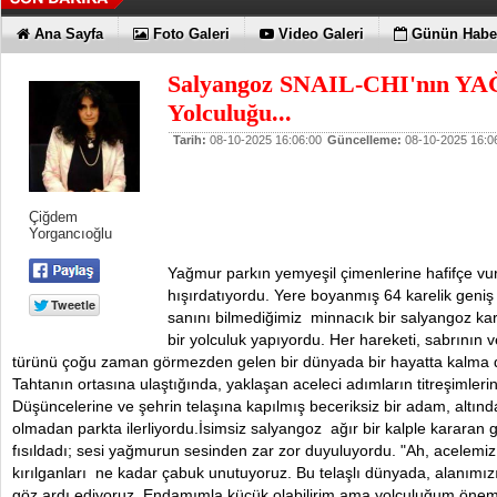
Ana Sayfa
Foto Galeri
Video Galeri
Günün Haber
Salyangoz SNAIL-CHI'nın 
Yolculuğu...
Tarih:
08-10-2025 16:06:00
Güncelleme:
08-10-2025 16:0
Çiğdem
Yorgancıoğlu
Yağmur parkın yemyeşil çimenlerine hafifçe vurur
hışırdatıyordu. Yere boyanmış 64 karelik geniş 
sanını bilmediğimiz minnacık bir salyangoz kar
bir yolculuk yapıyordu. Her hareketi, sabrının ve
türünü çoğu zaman görmezden gelen bir dünyada bir hayatta kalma d
Tahtanın ortasına ulaştığında, yaklaşan aceleci adımların titreşimleri
Düşüncelerine ve şehrin telaşına kapılmış beceriksiz bir adam, altın
olmadan parkta ilerliyordu.İsimsiz salyangoz ağır bir kalple kararan 
fısıldadı; sesi yağmurun sesinden zar zor duyuluyordu. "Ah, acelemiz
kırılganları ne kadar çabuk unutuyoruz. Bu telaşlı dünyada, alanımızı
göz ardı ediyoruz. Endamımla küçük olabilirim ama yolculuğum önem