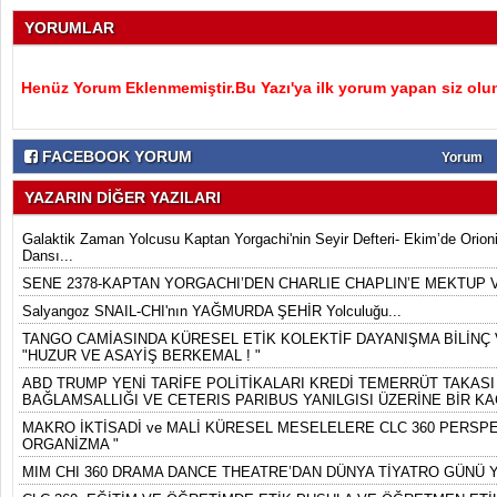
YORUMLAR
Henüz Yorum Eklenmemiştir.Bu Yazı'ya ilk yorum yapan siz olu
FACEBOOK YORUM
Yorum
YAZARIN DİĞER YAZILARI
Galaktik Zaman Yolcusu Kaptan Yorgachi'nin Seyir Defteri- Ekim’de Orion
Dansı...
SENE 2378-KAPTAN YORGACHI’DEN CHARLIE CHAPLIN’E MEKTUP 
Salyangoz SNAIL-CHI'nın YAĞMURDA ŞEHİR Yolculuğu...
TANGO CAMİASINDA KÜRESEL ETİK KOLEKTİF DAYANIŞMA BİLİNÇ V
"HUZUR VE ASAYİŞ BERKEMAL ! "
ABD TRUMP YENİ TARİFE POLİTİKALARI KREDİ TEMERRÜT TAKASI 
BAĞLAMSALLIĞI VE CETERIS PARIBUS YANILGISI ÜZERİNE BİR KA
MAKRO İKTİSADİ ve MALİ KÜRESEL MESELELERE CLC 360 PERSPEK
ORGANİZMA "
MIM CHI 360 DRAMA DANCE THEATRE’DAN DÜNYA TİYATRO GÜNÜ Y