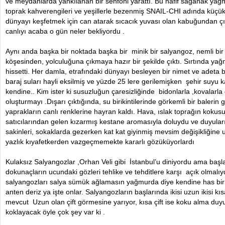
ve meydanlarda yankılanan bir senfoni yarattı. Bu hafif sağanak ya
toprak kahverengileri ve yeşillerle bezenmiş SNAIL-CHI adında küçük 
dünyayı keşfetmek için can atarak sıcacık yuvası olan kabuğundan çık
canlıyı acaba o gün neler bekliyordu .
Aynı anda başka bir noktada başka bir minik bir salyangoz, nemli bir y
köşesinden, yolculuğuna çıkmaya hazır bir şekilde çıktı. Sırtında y
hissetti. Her damla, etrafındaki dünyayı besleyen bir nimet ve adeta bi
baraj suları hayli eksilmiş ve yüzde 25 lere gerilemişken şehir suyu 
kendine.. Kim ister ki susuzluğun çaresizliğinde bidonlarla ,kovalarl
oluşturmayı .Dışarı çıktığında, su birikintilerinde görkemli bir baleri
yaprakların canlı renklerine hayran kaldı. Hava, ıslak toprağın koku
satıcılarından gelen kızarmış kestane aromasıyla doluydu ve duyular
sakinleri, sokaklarda gezerken kat kat giyinmiş mevsim değişikliğine 
yazlık kıyafetkerden vazgeçmemekte kararlı gözüküyorlardı
Kulaksız Salyangozlar ,Orhan Veli gibi İstanbul’u diniyordu ama başl
dokunaçların ucundaki gözleri tehlike ve tehditlere karşı açık olmalı
salyangozları salya sümük ağlamasın yağmurda diye kendine has bir 
anten deriz ya işte onlar. Salyangozların başlarında ikisi uzun ikisi kı
mevcut Uzun olan çift görmesine yarıyor, kısa çift ise koku alma d
koklayacak öyle çok şey var ki .