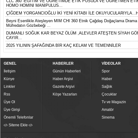
CLC 360 -EĞİTİM VE ÖĞRETİMDE ETİK PUSULA VE ÖĞRETMEN ETİK
HOMO HOMINI MANIPULUS...
ÇİĞDEM YORGANCIOĞLU İKİ YENİ KİTABI İLE OKUYUCULARIYLA...
Beyni Esenlikle Ateşleyen MIM CHI 360 Etnik Çağdaş Doğaçlama Drama D
Müfredatın Gözbebeği ...
DUMANLI SOĞUK KAR BEYAZ ÖLÜM ,ALEVLER ATEŞTEN SİYAH GÖ
CAYIR...
2025 YILININ ŞAFAĞINDA BİR KAÇ KELAM VE TEMENNİLER
GENEL
HABERLER
VİDEOLAR
İletişim
Günün Haberleri
Spor
Künye
Haber Arşivi
Haber
Linkler
Gazete Arşivi
Sağlık
Rss
Köşe Yazarları
Çocuklar
Üye Ol
Tv ve Magazin
Üye Girişi
Amatör
Önemli Telefonlar
Sinema
Sitene Ekle