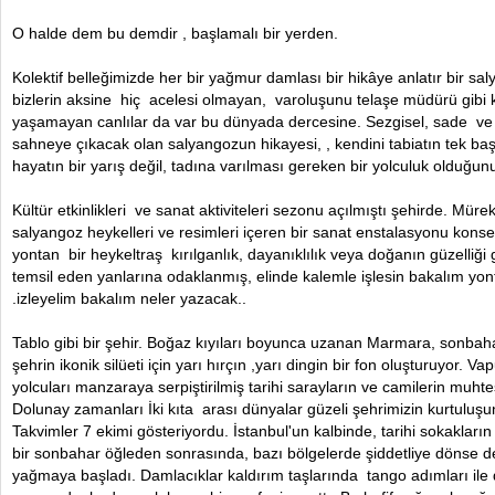
O halde dem bu demdir , başlamalı bir yerden.
Kolektif belleğimizde her bir yağmur damlası bir hikâye anlatır bir s
bizlerin aksine hiç acelesi olmayan, varoluşunu telaşe müdürü gibi
yaşamayan canlılar da var bu dünyada dercesine. Sezgisel, sade ve bi
sahneye çıkacak olan salyangozun hikayesi, , kendini tabiatın tek b
hayatın bir yarış değil, tadına varılması gereken bir yolculuk olduğun
Kültür etkinlikleri ve sanat aktiviteleri sezonu açılmıştı şehirde. Mürek
salyangoz heykelleri ve resimleri içeren bir sanat enstalasyonu konse
yontan bir heykeltraş kırılganlık, dayanıklılık veya doğanın güzelliği g
temsil eden yanlarına odaklanmış, elinde kalemle işlesin bakalım yon
.izleyelim bakalım neler yazacak..
Tablo gibi bir şehir. Boğaz kıyıları boyunca uzanan Marmara, sonbaha
şehrin ikonik silüeti için yarı hırçın ,yarı dingin bir fon oluşturuyor. 
yolcuları manzaraya serpiştirilmiş tarihi sarayların ve camilerin mu
Dolunay zamanları İki kıta arası dünyalar güzeli şehrimizin kurtuluş
Takvimler 7 ekimi gösteriyordu. İstanbul'un kalbinde, tarihi sokakları
bir sonbahar öğleden sonrasında, bazı bölgelerde şiddetliye dönse de 
yağmaya başladı. Damlacıklar kaldırım taşlarında tango adımları ile