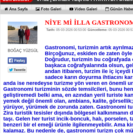
KAYIP RAKAMLARI BİLE KORKU
EN İYİLER DEĞİL EN UYGUNLAR
KOÇ GİBİ YATIRIM YAPTILAR
DÖRT ŞİRKET DAHA!!!
FUJİTSU'DAN YENİ RENK
06:33 |
06:28 |
06:23 |
06:17 |
06:13 |
Ana Sayfa
Foto Galeri
Video Galeri
Günün Haber
NİYE Mİ İLLA GASTRONO
Tarih:
05-03-2026 00:53:00
Güncelleme:
05-03-2026 00:5
Gastronomi, turizmin artık ayrılmaz
BOĞAÇ YÜZGÜL
Birçoğunuz, eskiden de zaten öyle
Doğrudur, turizmin bu coğrafyada 
başkaca coğrafyalarında olsun, ge
andan itibaren, turzim ile iç içeyd
sadece karın doyurma ihtiacını ka
anda ise neredeyse turizme yön veren en önemli un
Gastronomi turizminin sözde temsilcileri, bunu he
geliştiremedi belki ama, en azından yeril turiste kan
yemek değil önemli olan, ambians, kalite, görsellik;
yürüyor, yürümek de zorunda zaten. Gastronomi tu
Zira turistik tesisler dışında bölgesel kalkınmanın
taşı. Gelen her turist incik-boncuk, halı, porselen, 
benzeri bir el emeği ürünle ilgilenmeyebilir. Ama k
kalamaz. Bu nedenle de, gastronomi turizm çok mü