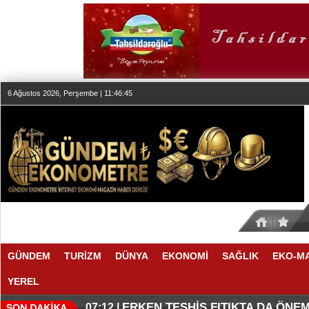
6 Ağustos 2026, Perşembe | 11:46:45
GÜNDEM
TURİZM
DÜNYA
EKONOMİ
SAĞLIK
EKO-M
YEREL
KLASİK MÜZİK YAYINCILIĞINDA
DÜZENLEMEYİ DESTEKLİYORLA
07:27 |
07:17 |
ERKEN TEŞHİS FITIKTA DA ÖNEM
07:12 |