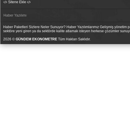
Sitene Ekle
Haber Yazılımı
Haber Paketleri Sizlere Neler Sunuyor? Haber Yazılımlarımız Gelişmiş yönetim pan
sektöre yeni giren ya da sektörde kalite atlamak isteyen herkese çözümler sunuy
2026 ©
GÜNDEM EKONOMETRE
Tüm Hakları Saklıdır.