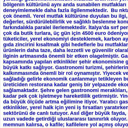
bölgenin kültürünü aynı anda sunabilen mutfakları
deneyimlemekle daha fazla ilgilenmektedir. Bu nkta
çok önemli. Yerel mutfak kültürüne duyulan bu ilgi, ç
değerler, sürdürülebilirlik ve sağlıklı beslenme kon
farkındalıkla paralel ilerlemektedir. İtalya’da sırf 
çok da butik turlara, üç gün için 4500 euro ödeniy
tüketiciler, yerel ekonomiyi desteklemek, karbon ay
gıda zincirini kısaltmak gibi hedeflerle bu mutfakla
ürünlerin daha taze, daha lezzetli ve güvenilir olar
ilginin artmasında önemli bir etken olagelmiştir. G
kapsamında yapılan etkinlikler şehir ekonomisine
büyük katkı sağlıyor. Gastronomi turizmi, şehirler
kalkınmasında önemli bir rol oynamıştır. Yiyecek ve
sağladığı gelirle ekonomik canlanmayı tetikleyen bu
üreticiden restorana kadar geniş bir yelpazede ek
sağlamaktadır. Şehre gelen gastronomi meraklıları, 
kadar pek çok işletmeye hareketlilik getirmiştir. Yi
da büyük ölçüde artma eğilimine itiyor. Yaratıcı ga
etkinlikler, yerel halk için yeni iş fırsatları yaratırk
sektörünü de canlı tutuyor. Asıl diğer büyük fayda,
uzun vadede getirdiği uluslararası tanınırlık oluyor.
memnun kalırsa, o kafile; kafilelere yol açmış oluy