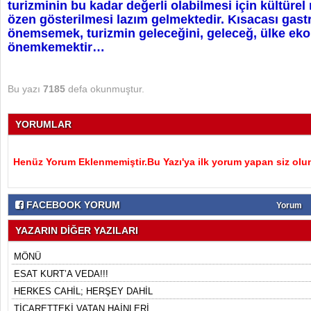
turizminin bu kadar değerli olabilmesi için kültüre
özen gösterilmesi lazım gelmektedir. Kısacası gast
önemsemek, turizmin geleceğini, geleceğ, ülke ek
önemkemektir…
Bu yazı
7185
defa okunmuştur.
YORUMLAR
Henüz Yorum Eklenmemiştir.Bu Yazı'ya ilk yorum yapan siz olu
FACEBOOK YORUM
Yorum
YAZARIN DİĞER YAZILARI
MÖNÜ
ESAT KURT’A VEDA!!!
HERKES CAHİL; HERŞEY DAHİL
TİCARETTEKİ VATAN HAİNLERİ