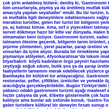
çok şirin anlatılmış bizlere; deniliş ki, 'Gastronomi 
tüm unsurlarıyla, pişmiş ya da üretilmiş mutfak kü
amacıyla yapılan seyahatler' misâl. Bu tür turizm, t
ve mutfakla ilgili deneyimlere odaklanmasını sağlıyo
meraklısı turistler, gelen her turist bir bölgenin y
ya, aç kalmaz kimse. Ama, sırf o yiyecekleri tatmay
servet dökmeye hazır bir kitle var dünyada. Halen b
olmamaları beni üzüyor. Gastronomi turizmi, sadec
tatmanın ötesine geçerek, bölgenin tarım ürünleri,
pişirme yöntemleri, yerel pazarlar, şarap üretimi ve 
unsurları da içine alıyor. Burada bir örnekleme yap
pişmaniye atölyeleri, Afyonkarahisar’da lokum imal
Diyarbakırlı köylü kadınların örgü peyniri hazırla
zeytiyağı soğuk sıkımı, butik şıra ya da şarap üreti
faaliyetlerin tamamını merak edebilecek yüzlerce gu
Bambaşka bir külütrel tur anlayacağnız. Gastronomi
restoranlar, şefler, çiftlikler, üreticiler ve yemekle ilg
aracılığıyla gerçekleştirilebilir. Bugün Türkiye’deki 
yabancı odaklı gastronomi turizmi ayağı maalesef e
hiçbir çalışma da yok. Elbette göstermelik çok faz
katılıyor ama bunlar adı üstünde konuk, ‘Gastro-Tur
gelen turistlere kültürel bir deneyim fırsatı sunup 