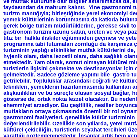
ve mutfak kültürüne dair bilgiler aktarılmazsa da, e
faydasından da mahrum kalınır. Yine gastronomi tur
turizm mantığıyla; birleştiğinde yerel ekonomiyi de
yemek kültürlerinin korunmasına da katkıda buluna
gerek bölge turizm müdürlüklerine, gerekse sivil t
gastronom turizmi üzünü satan, üreten ve veya paz
titiz bir halkla ilişkiler eğitiminden geçmesi ve yete
programına tabi tutumaları zornluğu da karşımıza 
turizminin yaptığı etkinlikler mutfak kültürlerini de, 
hyjenik olanı, daha lezzetli olanı, daha sağlıklı ol
etmektedir. Tam olarak, somut olmayan kültürel mira
turistlerin ilgisini çekmekte ve destinasyonlar için
gelmektedir. Sadece gözleme yapımı bile gastro-turi
getrilebilir. Topluluklar arasındaki coğrafi ve kültürel
teknikleri, yemeklerin hazırlanmasında kullanılan ar
alışkanlıkları ve bu süreçte oluşan sosyal bağlar, he
gösterse de, ortak nokta lezzet olacaktır. Bu nedenl
ehemmiyet arzediyor. Bu çeşitlilik, nesiller boyunca
mutfakların ortaya çıkmasında önemli bir rol oynam
gastronomi faaliyetleri, genellikle kültür turizminin
değerlendirilebilir. Özellikle son yıllarda, yerel mu
kültürel çekiciliğin, turistlerin seyahat tercihleri ü
yarattığı gözlemlenmektedir. İnsanlar artık hem yer