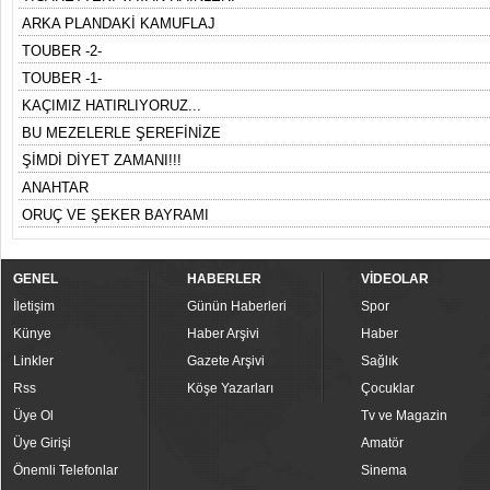
ARKA PLANDAKİ KAMUFLAJ
TOUBER -2-
TOUBER -1-
KAÇIMIZ HATIRLIYORUZ...
BU MEZELERLE ŞEREFİNİZE
ŞİMDİ DİYET ZAMANI!!!
ANAHTAR
ORUÇ VE ŞEKER BAYRAMI
GENEL
HABERLER
VİDEOLAR
İletişim
Günün Haberleri
Spor
Künye
Haber Arşivi
Haber
Linkler
Gazete Arşivi
Sağlık
Rss
Köşe Yazarları
Çocuklar
Üye Ol
Tv ve Magazin
Üye Girişi
Amatör
Önemli Telefonlar
Sinema