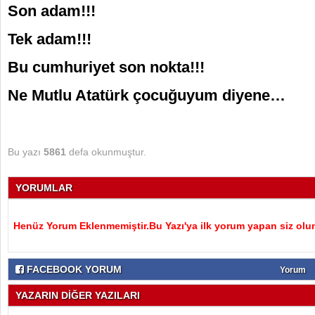
Son adam!!!
Tek adam!!!
Bu cumhuriyet son nokta!!!
Ne Mutlu Atatürk çocuğuyum diyene…
Bu yazı
5861
defa okunmuştur.
YORUMLAR
Henüz Yorum Eklenmemiştir.Bu Yazı'ya ilk yorum yapan siz olu
FACEBOOK YORUM
Yorum
YAZARIN DİĞER YAZILARI