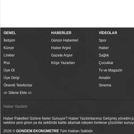
GENEL
HABERLER
VİDEOLAR
İletişim
Günün Haberleri
Spor
Künye
Haber Arşivi
Haber
Linkler
Gazete Arşivi
Sağlık
Rss
Köşe Yazarları
Çocuklar
Üye Ol
Tv ve Magazin
Üye Girişi
Amatör
Önemli Telefonlar
Sinema
Sitene Ekle
Haber Yazılımı
Haber Paketleri Sizlere Neler Sunuyor? Haber Yazılımlarımız Gelişmiş yönetim pan
sektöre yeni giren ya da sektörde kalite atlamak isteyen herkese çözümler sunuy
2026 ©
GÜNDEM EKONOMETRE
Tüm Hakları Saklıdır.