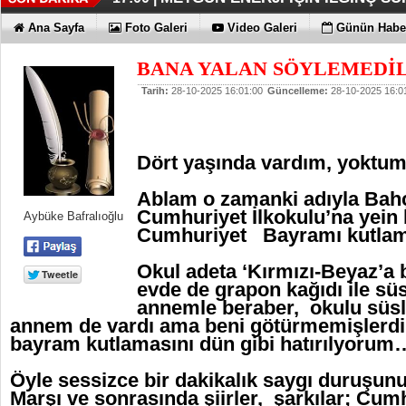
İŞTE HONOR MAGIC V6
TECNO'DA YENİLİKLER VAR
THY REKOR KIRMAYI SEVİYOR
ÖZEL FİYATLARLA GELDİLER
12:17 |
12:02 |
11:56 |
11:53 |
Ana Sayfa
Foto Galeri
Video Galeri
Günün Haber
BANA YALAN SÖYLEMEDİL
Tarih:
28-10-2025 16:01:00
Güncelleme:
28-10-2025 16:0
Dört yaşında vardım, yokt
Ablam o zamanki adıyla Bahç
Cumhuriyet İlkokulu’na yein b
Aybüke Bafralıoğlu
Cumhuriyet Bayramı kutla
Okul adeta ‘Kırmızı-Beyaz’a
evde de grapon kağıdı ile sü
annemle beraber, okulu süsl
annem de vardı ama beni götürmemişlerdi
bayram kutlamasını dün gibi hatırılyorum
Öyle sessizce bir dakikalık saygı duruşunu
Marşı ve sonrasında şiirler, şarkılar; Cum