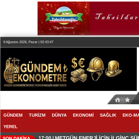
9 Ağustos 2026, Pazar | 02:43:47
GÜNDEM
TURİZM
DÜNYA
EKONOMİ
SAĞLIK
EKO-M
YEREL
O ANLAŞMADA NELER VAR
O TAHMİNDE YÜKSELME VAR
17:11 |
17:08 |
METGÜN ENERJİ İÇİN İLGİNÇ S
17:00 |