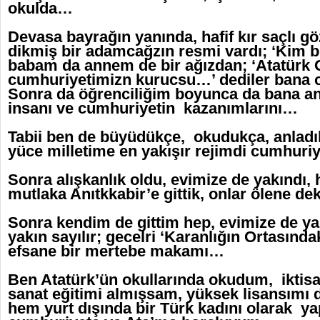
okulda…
Devasa bayrağın yanında, hafif kır saçlı g
dikmiş bir adamcağzın resmi vardı; ‘Kim 
babam da annem de bir ağızdan; ‘Atatürk O
cumhuriyetimizn kurucsu…’ dediler bana
Sonra da öğrenciliğim boyunca da bana anl
insanı ve cumhuriyetin kazanımlarını…
Tabii ben de büyüdükçe, okudukça, anladı
yüce milletime en yakışır rejimdi cumhuri
Sonra alışkanlık oldu, evimize de yakındı,
mutlaka Anıtkkabir’e gittik, onlar ölene d
Sonra kendim de gittim hep, evimize de ya
yakın sayılır; gecelri ‘Karanlığın Ortasında
efsane bir mertebe makamı…
Ben Atatürk’ün okullarında okudum, iktis
sanat eğitimi almışsam, yüksek lisansımı
hem yurt dışında bir Türk kadını olarak 