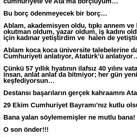
cumhuriyete ve Ata’ma borçluyum…
Bu borç ödenmeyecek bir borç…
Ablam, akademisyen oldu, tıpkı annem ve
okutman oldum, yazar oldum, iş kadını o
için kadınar yetiştirdim ve halen de yetiş
Ablam koca koca üniversite talebelerine d
Cumhuriyeti anlatıyor, Atatürk’ü anlatıyor
Çünkü 57 yıllık hyatının ilafsız 40 yılını v
insan, anlat anlat da bitmiyor; her gün yeni
keşfediyorsun…
Destansı başarıların gerçek kahraamnı At
29 Ekim Cumhuriyet Bayramı’nız kutlu ol
Bana yalan söylememişler ne mutlu bana!
O son önder!!!