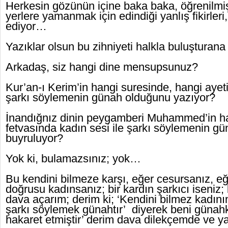
Herkesin gözünün içine baka baka, öğrenilmiş 
yerlere yamanmak için edindiği yanlış fikirle
ediyor…
Yazıklar olsun bu zihniyeti halkla buluşturan
Arkadaş, siz hangi dine mensupsunuz?
Kur’an-ı Kerim’in hangi suresinde, hangi ayeti
şarkı söylemenin günah olduğunu yazıyor?
İnandığnız dinin peygamberi Muhammed’in ha
fetvasında kadın sesi ile şarkı söylemenin g
buyruluyor?
Yok ki, bulamazsınız; yok…
Bu kendini bilmeze karşı, eğer cesursanız, 
doğrusu kadınsanız; bir kardın şarkıcı iseniz
dava açarım; derim ki; ‘Kendini bilmez kadının 
şarkı söylemek günahtır’ diyerek beni günahka
hakaret etmiştir’ derim dava dilekçemde ve ya