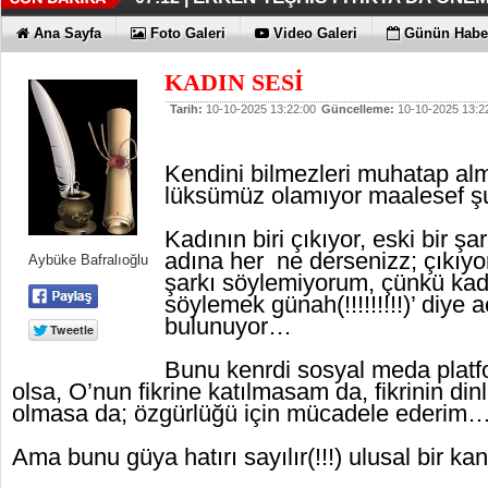
KAYIP RAKAMLARI BİLE KORKU
EN İYİLER DEĞİL EN UYGUNLAR
KOÇ GİBİ YATIRIM YAPTILAR
DÖRT ŞİRKET DAHA!!!
FUJİTSU'DAN YENİ RENK
06:33 |
06:28 |
06:23 |
06:17 |
06:13 |
Ana Sayfa
Foto Galeri
Video Galeri
Günün Haber
KADIN SESİ
Tarih:
10-10-2025 13:22:00
Güncelleme:
10-10-2025 13:2
Kendini bilmezleri muhatap alm
lüksümüz olamıyor maalesef 
Kadının biri çıkıyor, eski bir şa
adına her ne dersenizz; çıkıyor
Aybüke Bafralıoğlu
şarkı söylemiyorum, çünkü kadı
söylemek günah(!!!!!!!!!)’ diye 
bulunuyor…
Bunu kenrdi sosyal meda plat
olsa, O’nun fikrine katılmasam da, fikrinin din
olmasa da; özgürlüğü için mücadele ederim
Ama bunu güya hatırı sayılır(!!!) ulusal bir k