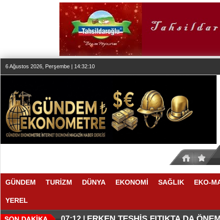
6 Ağustos 2026, Perşembe | 14:32:11
GÜNDEM
TURİZM
DÜNYA
EKONOMİ
SAĞLIK
EKO-M
YEREL
KLASİK MÜZİK YAYINCILIĞINDA
DÜZENLEMEYİ DESTEKLİYORLA
07:27 |
07:17 |
ERKEN TEŞHİS FITIKTA DA ÖNEM
07:12 |