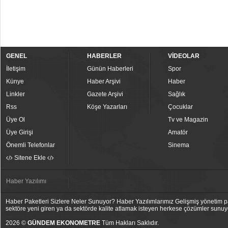
GENEL
HABERLER
VİDEOLAR
İletişim
Günün Haberleri
Spor
Künye
Haber Arşivi
Haber
Linkler
Gazete Arşivi
Sağlık
Rss
Köşe Yazarları
Çocuklar
Üye Ol
Tv ve Magazin
Üye Girişi
Amatör
Önemli Telefonlar
Sinema
Sitene Ekle
Haber Yazılımı
Haber Paketleri Sizlere Neler Sunuyor? Haber Yazılımlarımız Gelişmiş yönetim pan
sektöre yeni giren ya da sektörde kalite atlamak isteyen herkese çözümler sunuy
2026 ©
GÜNDEM EKONOMETRE
Tüm Hakları Saklıdır.