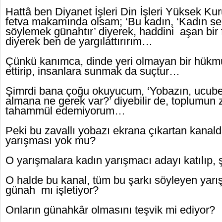
Hattâ ben Diyanet İşleri Din İşleri Yüksek Kuru
fetva makamında olsam; ‘Bu kadın, ‘Kadın ses
söylemek günahtır’ diyerek, haddini aşan bir f
diyerek ben de yargılattırırım…
Çünkü kanımca, dinde yeri olmayan bir hükmü,
ettirip, insanlara sunmak da suçtur…
Şimrdi bana çoğu okuyucum, ‘Yobazın, ucube
almana ne gerek var?’ diyebilir de, toplumun
tahammül edemiyorum…
Peki bu zavallı yobazı ekrana çıkartan kanalda
yarışması yok mu?
O yarışmalara kadın yarışmacı adayı katılıp,
O halde bu kanal, tüm bu şarkı söyleyen yarı
günah mı işletiyor?
Onların günahkâr olmasını teşvik mi ediyor?