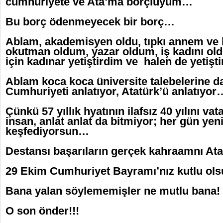
cumhuriyete ve Ata’ma borçluyum…
Bu borç ödenmeyecek bir borç…
Ablam, akademisyen oldu, tıpkı annem ve
okutman oldum, yazar oldum, iş kadını o
için kadınar yetiştirdim ve halen de yetiş
Ablam koca koca üniversite talebelerine d
Cumhuriyeti anlatıyor, Atatürk’ü anlatıyor
Çünkü 57 yıllık hyatının ilafsız 40 yılını v
insan, anlat anlat da bitmiyor; her gün yeni
keşfediyorsun…
Destansı başarıların gerçek kahraamnı At
29 Ekim Cumhuriyet Bayramı’nız kutlu ol
Bana yalan söylememişler ne mutlu bana!
O son önder!!!