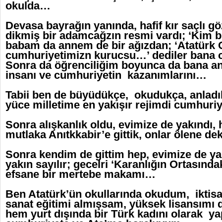
okulda…
Devasa bayrağın yanında, hafif kır saçlı g
dikmiş bir adamcağzın resmi vardı; ‘Kim 
babam da annem de bir ağızdan; ‘Atatürk O
cumhuriyetimizn kurucsu…’ dediler bana
Sonra da öğrenciliğim boyunca da bana anl
insanı ve cumhuriyetin kazanımlarını…
Tabii ben de büyüdükçe, okudukça, anladı
yüce milletime en yakışır rejimdi cumhuri
Sonra alışkanlık oldu, evimize de yakındı,
mutlaka Anıtkkabir’e gittik, onlar ölene d
Sonra kendim de gittim hep, evimize de ya
yakın sayılır; gecelri ‘Karanlığın Ortasında
efsane bir mertebe makamı…
Ben Atatürk’ün okullarında okudum, iktis
sanat eğitimi almışsam, yüksek lisansımı
hem yurt dışında bir Türk kadını olarak 