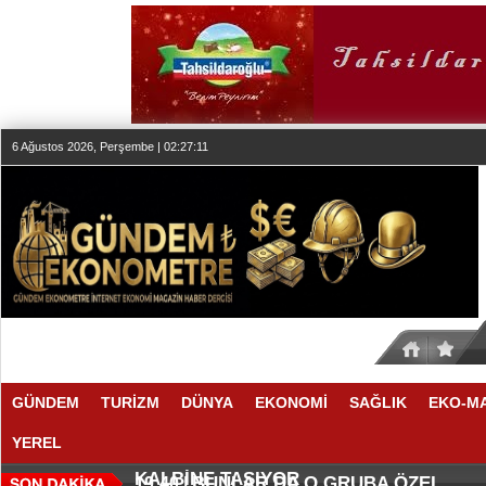
6 Ağustos 2026, Perşembe | 02:27:11
GÜNDEM
TURİZM
DÜNYA
EKONOMİ
SAĞLIK
EKO-M
YEREL
O PLATFORMDA YENİ DÖNEM
INNOGATE HIZLANDIRMA PROGRAM
19:53 |
19:50 |
KALBİNE TAŞIYOR
BUNLAR DA O GRUBA ÖZEL
19:40 |