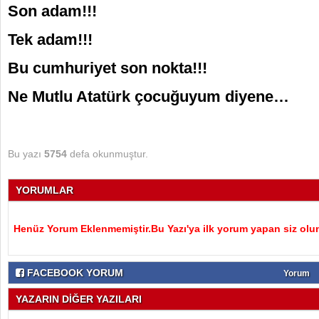
Son adam!!!
Tek adam!!!
Bu cumhuriyet son nokta!!!
Ne Mutlu Atatürk çocuğuyum diyene…
Bu yazı
5754
defa okunmuştur.
YORUMLAR
Henüz Yorum Eklenmemiştir.Bu Yazı'ya ilk yorum yapan siz olu
FACEBOOK YORUM
Yorum
YAZARIN DİĞER YAZILARI