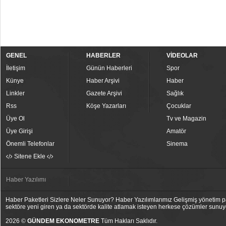
GENEL
HABERLER
VİDEOLAR
İletişim
Günün Haberleri
Spor
Künye
Haber Arşivi
Haber
Linkler
Gazete Arşivi
Sağlık
Rss
Köşe Yazarları
Çocuklar
Üye Ol
Tv ve Magazin
Üye Girişi
Amatör
Önemli Telefonlar
Sinema
Sitene Ekle
Haber Yazılımı
Haber Paketleri Sizlere Neler Sunuyor? Haber Yazılımlarımız Gelişmiş yönetim pan
sektöre yeni giren ya da sektörde kalite atlamak isteyen herkese çözümler sunuy
2026 ©
GÜNDEM EKONOMETRE
Tüm Hakları Saklıdır.