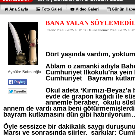
BU YIL XVI. KEZ START ALIYOR
KAPİTALİZM HİÇ BOŞ DURUR MU
YAPAY ZEKA HİÇ BU DENLİ ÖNE
GÜVENLİK HER YERDE GÜVENLİ
DÖNÜŞMEYEN TEK ŞEY DÖNÜŞ
XIAOMI SKYLONAD TANITILDI
19:31 |
18:05 |
17:59 |
17:54 |
07:03 |
07:01 |
Ana Sayfa
Foto Galeri
Video Galeri
Günün Haber
BANA YALAN SÖYLEMEDİL
Tarih:
28-10-2025 16:01:00
Güncelleme:
28-10-2025 16:0
Dört yaşında vardım, yokt
Ablam o zamanki adıyla Bahç
Cumhuriyet İlkokulu’na yein b
Aybüke Bafralıoğlu
Cumhuriyet Bayramı kutla
Okul adeta ‘Kırmızı-Beyaz’a
evde de grapon kağıdı ile sü
annemle beraber, okulu süsl
annem de vardı ama beni götürmemişlerdi
bayram kutlamasını dün gibi hatırılyorum
Öyle sessizce bir dakikalık saygı duruşunu
Marşı ve sonrasında şiirler, şarkılar; Cum