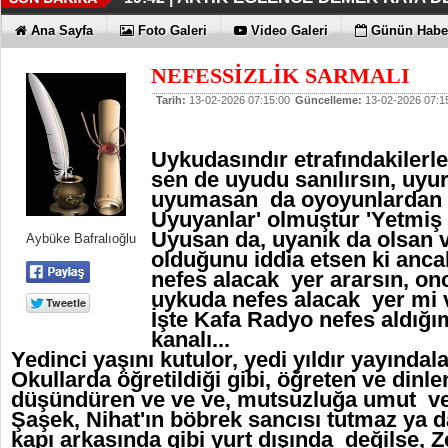
İŞTE OYAK ÇİMENTO FARKI
HER YÖNÜYLE MAXİMUM
ÜÇÜNCÜ KEZ BULUTLARIN FATİHİ
HOMEPORT STRATEJİSİ MİLYON
İŞTE O 500
19:38 |
19:36 |
19:30 |
19:27 |
07:09 |
Ana Sayfa
Foto Galeri
Video Galeri
Günün Haber
SAĞLIYOR
NEFESSİZLİK SARMALI
Tarih:
13-02-2026 07:15:00
Güncelleme:
13-02-2026 07:1
Uykudasındır etrafındakilerle 
sen de uyudu sanılırsın, uyur
uyumasan da oyoyunlardan s
Uyuyanlar' olmuştur 'Yetmiş 
Uyusan da, uyanık da olsan 
Aybüke Bafralıoğlu
olduğunu iddia etsen ki anca
nefes alacak yer ararsın, o
uykuda nefes alacak yer mi 
İşte Kafa Radyo nefes aldığı
kanalı...
Yedinci yaşını kutulor, yedi yıldır yayındalar
Okullarda öğretildiği gibi, öğreten ve dinl
düşündüren ve ve ve, mutsuzluğa umut ver
Şaşek, Nihat'ın böbrek sancısı tutmaz ya 
kapı arkasında gibi yurt dışında değilse, Z