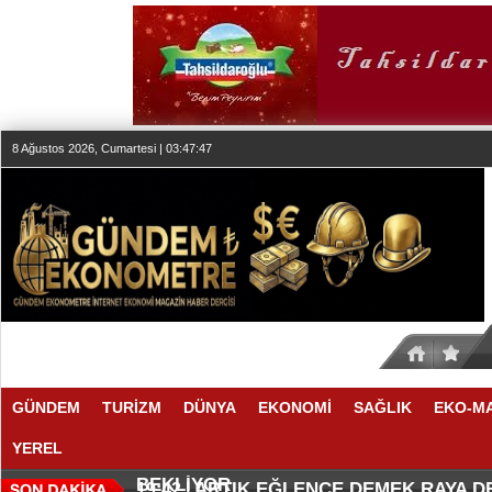
8 Ağustos 2026, Cumartesi | 03:47:47
GÜNDEM
TURİZM
DÜNYA
EKONOMİ
SAĞLIK
EKO-M
YEREL
SEKTÖR, İSTİKRARLI BÜYÜME İ
MAKYÖZ CANSU DURKUN'DAN YE
20:00 |
19:58 |
BEKLİYOR
ARTIK EĞLENCE DEMEK RAYA 
19:42 |