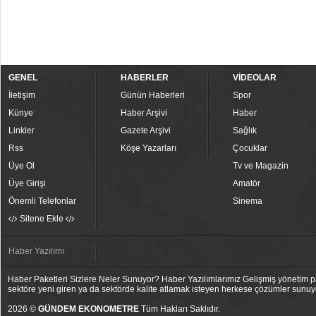
GENEL
HABERLER
VİDEOLAR
İletişim
Günün Haberleri
Spor
Künye
Haber Arşivi
Haber
Linkler
Gazete Arşivi
Sağlık
Rss
Köşe Yazarları
Çocuklar
Üye Ol
Tv ve Magazin
Üye Girişi
Amatör
Önemli Telefonlar
Sinema
Sitene Ekle
Haber Yazılımı
Haber Paketleri Sizlere Neler Sunuyor? Haber Yazılımlarımız Gelişmiş yönetim pan
sektöre yeni giren ya da sektörde kalite atlamak isteyen herkese çözümler sunuy
2026 ©
GÜNDEM EKONOMETRE
Tüm Hakları Saklıdır.