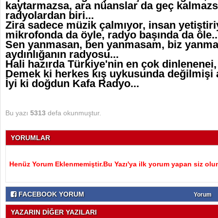
kaytarmazsa, ara nüanslar da geç kalmazsa,
radyolardan biri...
Zira sadece müzik çalmıyor, insan yetiştiriy
mikrofonda da öyle, radyo başında da öle..
Sen yanmasan, ben yanmasam, biz yanmasa
aydınlığanın radyosu...
Hali hazırda Türkiye'nin en çok dinlenenei, 
Demek ki herkes kış uykusunda değilmişi an
İyi ki doğdun Kafa Radyo...
Bu yazı
5313
defa okunmuştur.
YORUMLAR
Henüz Yorum Eklenmemiştir.Bu Yazı'ya ilk yorum yapan siz olu
FACEBOOK YORUM
Yorum
YAZARIN DİĞER YAZILARI