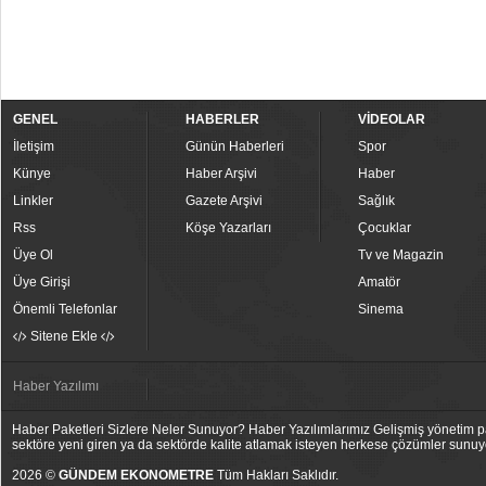
GENEL
HABERLER
VİDEOLAR
İletişim
Günün Haberleri
Spor
Künye
Haber Arşivi
Haber
Linkler
Gazete Arşivi
Sağlık
Rss
Köşe Yazarları
Çocuklar
Üye Ol
Tv ve Magazin
Üye Girişi
Amatör
Önemli Telefonlar
Sinema
Sitene Ekle
Haber Yazılımı
Haber Paketleri Sizlere Neler Sunuyor? Haber Yazılımlarımız Gelişmiş yönetim pan
sektöre yeni giren ya da sektörde kalite atlamak isteyen herkese çözümler sunuy
2026 ©
GÜNDEM EKONOMETRE
Tüm Hakları Saklıdır.