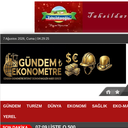
7 Ağustos 2026, Cuma | 04:29:25
GÜNDEM
TURİZM
DÜNYA
EKONOMİ
SAĞLIK
EKO-M
YEREL
İŞTE O 500
07:09 |