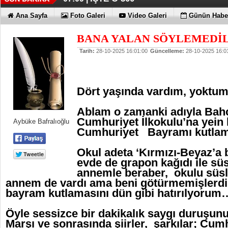
Ana Sayfa
Foto Galeri
Video Galeri
Günün Haber
BANA YALAN SÖYLEMEDİL
Tarih:
28-10-2025 16:01:00
Güncelleme:
28-10-2025 16:0
Dört yaşında vardım, yokt
Ablam o zamanki adıyla Bahç
Cumhuriyet İlkokulu’na yein b
Aybüke Bafralıoğlu
Cumhuriyet Bayramı kutla
Okul adeta ‘Kırmızı-Beyaz’a
evde de grapon kağıdı ile sü
annemle beraber, okulu süsl
annem de vardı ama beni götürmemişlerdi
bayram kutlamasını dün gibi hatırılyorum
Öyle sessizce bir dakikalık saygı duruşunu
Marşı ve sonrasında şiirler, şarkılar; Cum