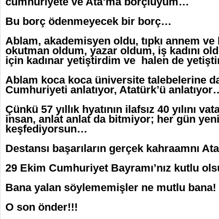
cumhuriyete ve Ata’ma borçluyum…
Bu borç ödenmeyecek bir borç…
Ablam, akademisyen oldu, tıpkı annem ve
okutman oldum, yazar oldum, iş kadını o
için kadınar yetiştirdim ve halen de yetiş
Ablam koca koca üniversite talebelerine d
Cumhuriyeti anlatıyor, Atatürk’ü anlatıyor
Çünkü 57 yıllık hyatının ilafsız 40 yılını v
insan, anlat anlat da bitmiyor; her gün yeni
keşfediyorsun…
Destansı başarıların gerçek kahraamnı At
29 Ekim Cumhuriyet Bayramı’nız kutlu ol
Bana yalan söylememişler ne mutlu bana!
O son önder!!!