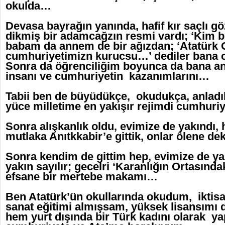
okulda…
Devasa bayrağın yanında, hafif kır saçlı g
dikmiş bir adamcağzın resmi vardı; ‘Kim 
babam da annem de bir ağızdan; ‘Atatürk O
cumhuriyetimizn kurucsu…’ dediler bana
Sonra da öğrenciliğim boyunca da bana anl
insanı ve cumhuriyetin kazanımlarını…
Tabii ben de büyüdükçe, okudukça, anladı
yüce milletime en yakışır rejimdi cumhuri
Sonra alışkanlık oldu, evimize de yakındı,
mutlaka Anıtkkabir’e gittik, onlar ölene d
Sonra kendim de gittim hep, evimize de ya
yakın sayılır; gecelri ‘Karanlığın Ortasında
efsane bir mertebe makamı…
Ben Atatürk’ün okullarında okudum, iktis
sanat eğitimi almışsam, yüksek lisansımı
hem yurt dışında bir Türk kadını olarak 