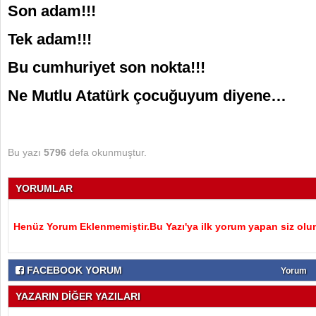
Son adam!!!
Tek adam!!!
Bu cumhuriyet son nokta!!!
Ne Mutlu Atatürk çocuğuyum diyene…
Bu yazı
5796
defa okunmuştur.
YORUMLAR
Henüz Yorum Eklenmemiştir.Bu Yazı'ya ilk yorum yapan siz olu
FACEBOOK YORUM
Yorum
YAZARIN DİĞER YAZILARI