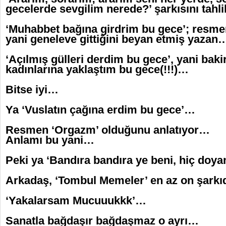
gecelerde sevgilim nerede?’ şarkısını tahlil
‘Muhabbet bağına girdrim bu gece’; resm
yani geneleve gittiğini beyan etmiş yazan
‘Açılmış gülleri derdim bu gece’, yani bak
kadınlarına yaklaştım bu gece(!!!)…
Bitse iyi…
Ya ‘Vuslatın çağına erdim bu gece’…
Resmen ‘Orgazm’ olduğunu anlatıyor…
Anlamı bu yani…
Peki ya ‘Bandıra bandıra ye beni, hiç do
Arkadaş, ‘Tombul Memeler’ en az on şarkıd
‘Yakalarsam Mucuuukkk’…
Sanatla bağdaşır bağdaşmaz o ayrı…