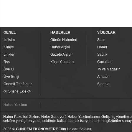
GENEL
HABERLER
VİDEOLAR
İletişim
Günün Haberleri
Spor
Künye
Haber Arşivi
Haber
Linkler
Gazete Arşivi
Sağlık
Rss
Köşe Yazarları
Çocuklar
Üye Ol
Tv ve Magazin
Üye Girişi
Amatör
Önemli Telefonlar
Sinema
Sitene Ekle
Haber Yazılımı
Haber Paketleri Sizlere Neler Sunuyor? Haber Yazılımlarımız Gelişmiş yönetim pan
sektöre yeni giren ya da sektörde kalite atlamak isteyen herkese çözümler sunuy
2026 ©
GÜNDEM EKONOMETRE
Tüm Hakları Saklıdır.