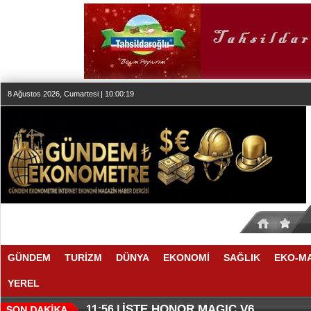
8 Ağustos 2026, Cumartesi | 10:00:19
GÜNDEM
TURİZM
DÜNYA
EKONOMİ
SAĞLIK
EKO-M
YEREL
THY REKOR KIRMAYI SEVİYOR
ÖZEL FİYATLARLA GELDİLER
12:17 |
12:02 |
İŞTE HONOR MAGIC V6
11:56 |