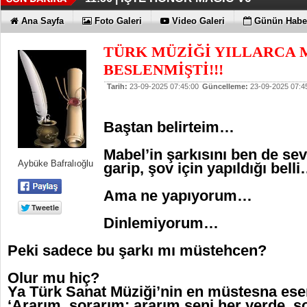
TECNO'DA YENİLİKLER VAR
11:53 |
Ana Sayfa
Foto Galeri
Video Galeri
Günün Haber
TÜRK MÜZİĞİ YILLARCA
BESLENMİŞTİ!!!
Tarih:
23-09-2025 07:45:00
Güncelleme:
23-09-2025 07:4
Baştan belirteim…
Mabel’in şarkısını ben de sev
Aybüke Bafralıoğlu
garip, şov için yapıldığı bell
Ama ne yapıyorum…
Dinlemiyorum…
Peki sadece bu şarkı mı müstehcen?
Olur mu hiç?
Ya Türk Sanat Müziği’nin en müstesna eser
‘Ararım, sorarım; ararım seni her yerde, s