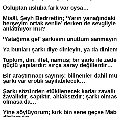
Üsluptan üsluba fark var oysa…
Misâl, Şeyh Bedrrettin; ‘Yarın yanağındak
herşeyim ortak senile’ derken de sevgilyl
anlatmıyor mu?
‘Yatağıma gel’ şarkısını unuttum sanmayı
Ya bunları şarkı diye dinleyin, ya da dinl
Toplum, din, iffet, namus; bir şarkı ile z
güçlü yapılardır; sırça saray değillerdir…
Bir araştırmacı saymış; bilinenler dahil m
şarkı var erotik sayılabilecek…
Şarkı sözünden etükilenecek kadar zavallı 
zavallıdır, sapıktır, ahlaksızdır; şarkı olma
olmasa da…
Yine söylüyorum; kırk bin sene geçse Mabel