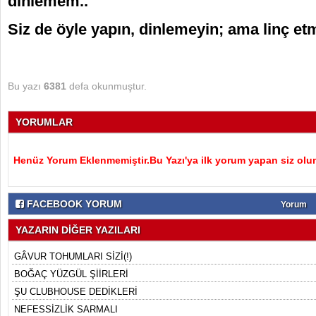
dinlemem..
Siz de öyle yapın, dinlemeyin; ama linç e
Bu yazı
6381
defa okunmuştur.
YORUMLAR
Henüz Yorum Eklenmemiştir.Bu Yazı'ya ilk yorum yapan siz olu
FACEBOOK YORUM
Yorum
YAZARIN DİĞER YAZILARI
GÂVUR TOHUMLARI SİZİ(!)
BOĞAÇ YÜZGÜL ŞİİRLERİ
ŞU CLUBHOUSE DEDİKLERİ
NEFESSİZLİK SARMALI