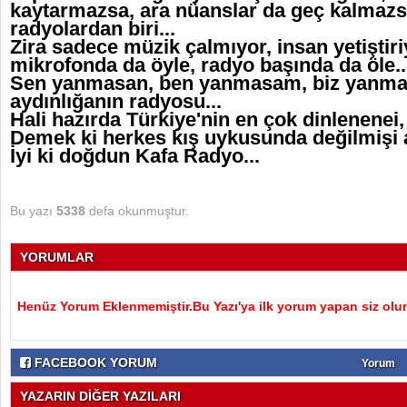
kaytarmazsa, ara nüanslar da geç kalmazsa,
radyolardan biri...
Zira sadece müzik çalmıyor, insan yetiştiriy
mikrofonda da öyle, radyo başında da öle..
Sen yanmasan, ben yanmasam, biz yanmasa
aydınlığanın radyosu...
Hali hazırda Türkiye'nin en çok dinlenenei, 
Demek ki herkes kış uykusunda değilmişi an
İyi ki doğdun Kafa Radyo...
Bu yazı
5338
defa okunmuştur.
YORUMLAR
Henüz Yorum Eklenmemiştir.Bu Yazı'ya ilk yorum yapan siz olu
FACEBOOK YORUM
Yorum
YAZARIN DİĞER YAZILARI