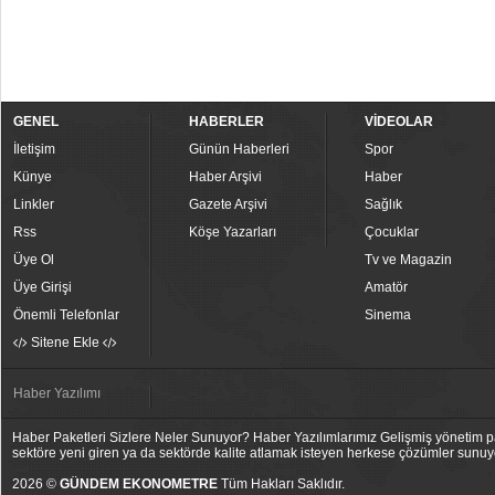
GENEL
HABERLER
VİDEOLAR
İletişim
Günün Haberleri
Spor
Künye
Haber Arşivi
Haber
Linkler
Gazete Arşivi
Sağlık
Rss
Köşe Yazarları
Çocuklar
Üye Ol
Tv ve Magazin
Üye Girişi
Amatör
Önemli Telefonlar
Sinema
Sitene Ekle
Haber Yazılımı
Haber Paketleri Sizlere Neler Sunuyor? Haber Yazılımlarımız Gelişmiş yönetim pan
sektöre yeni giren ya da sektörde kalite atlamak isteyen herkese çözümler sunuy
2026 ©
GÜNDEM EKONOMETRE
Tüm Hakları Saklıdır.