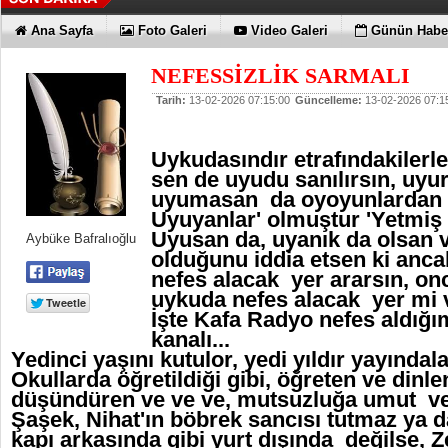
Ana Sayfa
Foto Galeri
Video Galeri
Günün Haber
NEFESSİZLİK SARMALI
Tarih:
13-02-2026 07:15:00
Güncelleme:
13-02-2026 07:1
Uykudasındır etrafındakilerle 
sen de uyudu sanılırsın, uyur
uyumasan da oyoyunlardan s
Uyuyanlar' olmuştur 'Yetmiş 
Uyusan da, uyanık da olsan 
Aybüke Bafralıoğlu
olduğunu iddia etsen ki anca
nefes alacak yer ararsın, o
uykuda nefes alacak yer mi 
İşte Kafa Radyo nefes aldığı
kanalı...
Yedinci yaşını kutulor, yedi yıldır yayındalar
Okullarda öğretildiği gibi, öğreten ve dinl
düşündüren ve ve ve, mutsuzluğa umut ver
Şaşek, Nihat'ın böbrek sancısı tutmaz ya 
kapı arkasında gibi yurt dışında değilse, Z