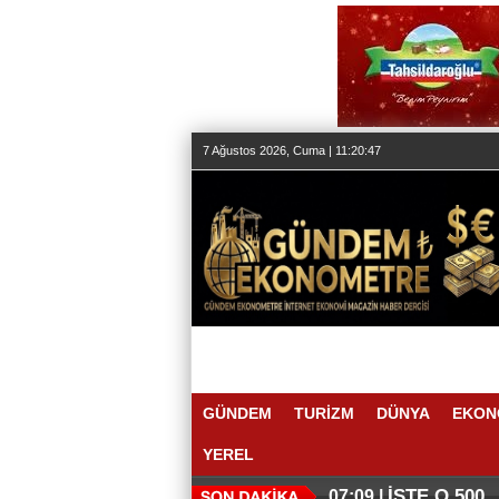
7 Ağustos 2026, Cuma | 11:20:47
GÜNDEM
TURİZM
DÜNYA
EKON
YEREL
İŞTE O 500
07:09 |