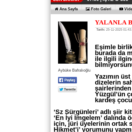
Ana Sayfa
Foto Galeri
Vide
YALANLA B
Tarih:
25-11-2025 01:43
Eşimle birli
burada da 
ile ilgili i
bilmiyorsu
Aybüke Bafralıoğlu
Yazımın üst 
dizelerin sa
şairlerinde
Yüzgül’ün ço
kardeş çoc
‘Sz Sürgünleri’ adlı şiir ki
‘En İyi İmgelem’ dalında 
için, jüri üyelerinin orta
Hikmet’i’ yorumunu yapm