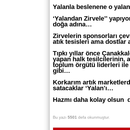
Yalanla beslenene o yalan
‘Yalandan Zirvele’' yapıyo
doğa adına…
Zirvelerin sponsorları çev
atık tesisleri ama dostlar
Tıpkı yıllar önce Çanakkal
yapan halk tesilcilerinin, 
toplum örgütü liderleri i
gibi…
Korkarım artık marketlerde
satacaklar ‘Yalan’ı…
Hazmı daha kolay olsun 
Bu yazı
5501
defa okunmuştur.