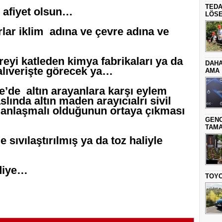
TEDA
 afiyet olsun…
LÖSE
rlar iklim adına ve çevre adına ve
reyi katleden kimya fabrikaları ya da
DAHA
 alıverişte görecek ya…
AMA
e’de altın arayanlara karşı eylem
aslında altın maden arayıcıalrı sivil
le anlaşmalı olduğunun ortaya çıkması
GENC
TAMA
 sıvılaştırılmış ya da toz haliyle
diye…
TOYO