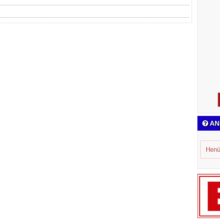
AN
Henü