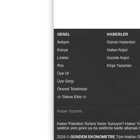
GENEL
HABERLER
İletişim
Günün Haberleri
Künye
Haber Arşivi
Linkler
Gazete Arşivi
Rss
Köşe Yazarları
Üye Ol
Üye Girişi
Önemli Telefonlar
Sitene Ekle
Haber Yazılımı
Haber Paketleri Sizlere Neler Sunuyor? Haber Yaz
sektöre yeni giren ya da sektörde kalite atlamak
2026 ©
GÜNDEM EKONOMETRE
Tüm Hakları Sa