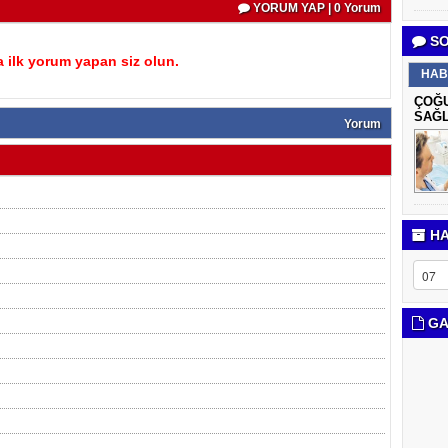
YORUM YAP | 0 Yorum
SO
 ilk yorum yapan siz olun.
HAB
ÇOĞU
SAĞL
Yorum
HA
GA