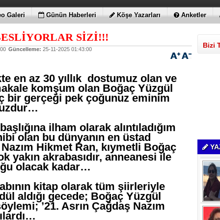
o Galeri
Günün Haberleri
Köşe Yazarları
Anketler
ESLİYORLAR SİZİ!!!
Bizi 
:00
Güncelleme:
25-11-2025 01:43:00
kte en az 30 yıllık dostumuz olan ve
makale komşum olan Boğaç Yüzgül
lginç bir gerçeği pek çoğunuz eminim
nuzdur…
başlığına ilham olarak alıntıladığım
hibi olan bu dünyanın en üstad
n Nazım Hikmet Ran, kıymetli Boğaç
YA
k yakın akrabasıdır, anneanesi ile
uğu olacak kadar…
tabının kitap olarak tüm şiirleriyle
ödül aldığı gecede; Boğaç Yüzgül
k söylemi; ’21. Asrın Çağdaş Nazım
ılardı…