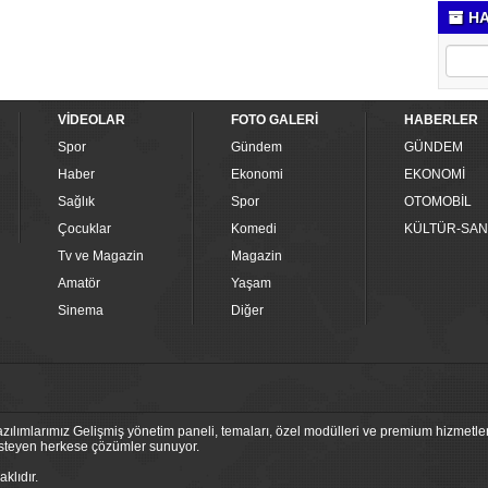
HA
VİDEOLAR
FOTO GALERİ
HABERLER
Spor
Gündem
GÜNDEM
Haber
Ekonomi
EKONOMİ
Sağlık
Spor
OTOMOBİL
Çocuklar
Komedi
KÜLTÜR-SAN
Tv ve Magazin
Magazin
Amatör
Yaşam
Sinema
Diğer
ılımlarımız Gelişmiş yönetim paneli, temaları, özel modülleri ve premium hizmetleri
 isteyen herkese çözümler sunuyor.
klıdır.