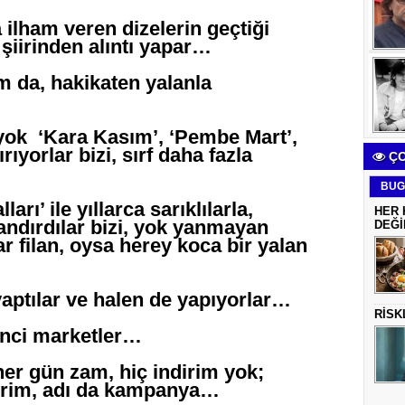
 ilham veren dizelerin geçtiği
 şiirinden alıntı yapar…
 da, hakikaten yalanla
 yok ‘Kara Kasım’, ‘Pembe Mart’,
rıyorlar bizi, sırf daha fazla
ÇO
BUG
rı’ ile yıllarca sarıklılarla,
HER 
 kandırdılar bizi, yok yanmayan
DEĞİ
r filan, oysa herey koca bir yalan
aptılar ve halen de yapıyorlar…
RİSK
dinci marketler…
er gün zam, hiç indirim yok;
irim, adı da kampanya…