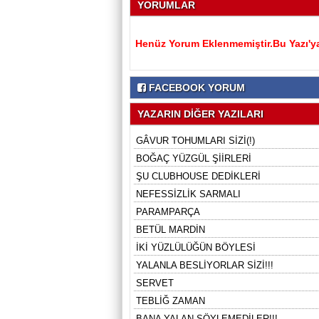
YORUMLAR
Henüz Yorum Eklenmemiştir.Bu Yazı'ya
FACEBOOK YORUM
YAZARIN DİĞER YAZILARI
GÂVUR TOHUMLARI SİZİ(!)
BOĞAÇ YÜZGÜL ŞİİRLERİ
ŞU CLUBHOUSE DEDİKLERİ
NEFESSİZLİK SARMALI
PARAMPARÇA
BETÜL MARDİN
İKİ YÜZLÜLÜĞÜN BÖYLESİ
YALANLA BESLİYORLAR SİZİ!!!
SERVET
TEBLİĞ ZAMAN
BANA YALAN SÖYLEMEDİLER!!!