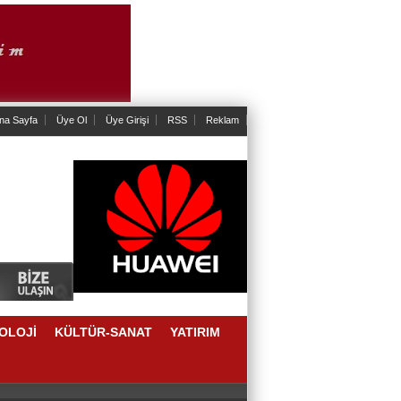
na Sayfa
Üye Ol
Üye Girişi
RSS
Reklam
OLOJİ
KÜLTÜR-SANAT
YATIRIM