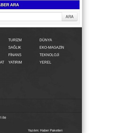
BER ARA
TURİZM
DÜNYA
SAĞLIK
EKO-MAGAZİN
FİNANS
TEKNOLOJİ
AT
YATIRIM
YEREL
 ile
Yazılım: Haber Paketleri