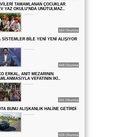
Sinem Elgün
VİLERİ TAMAMLANAN ÇOCUKLAR
GEÇMİŞİN SIRLARINA VAKIF OLUN
V YAZ OKULU’NDA UNUTULMAZ..
........
EMİR EMİRHANOĞLU
664 Okunma
BAYRAMDA ARA VERİN
 SİSTEMLER BİLE YENİ YENİ ALIŞIYOR
.........
MACİT SOYDAN
DÜNYANIN MERKEZİNDE YAŞADIĞINI
648 Okunma
SANANLAR...
O ERKAL, ANIT MEZARININ
MLANMASIYLA VEFATININ İKİ..
........
641 Okunma
TA BUNU ALIŞKANLIK HALİNE GETİRDİ
.........
628 Okunma