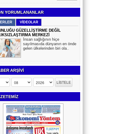
N YORUMLANANLAR
ERLER
VİDEOLAR
NLUĞU GÜZELLİŞTİRME DEĞİL
IKSIZLAŞTIRMA MERKEZİ
İnsan sağlığının hiçe
sayılmasıda dünyanın en önde
gelen ülkelerinden biri ola..
BER ARŞİVİ
ZETEMİZ