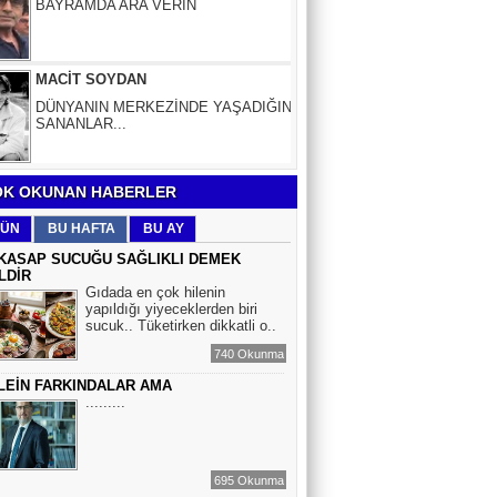
DÜNYANIN MERKEZİNDE YAŞADIĞINI
SANANLAR...
Aybüke Bafralıoğlu
FORO KÜLTÜRÜNÜN TRİBÜN
OYUNCULARI
BOĞAÇ YÜZGÜL
K OKUNAN HABERLER
TURİZM VE EĞİTİM
ÜN
BU HAFTA
BU AY
KASAP SUCUĞU SAĞLIKLI DEMEK
LDİR
Gıdada en çok hilenin
Mr.Hiko...
yapıldığı yiyeceklerden biri
KORKU VE ŞÜPHE
sucuk.. Tüketirken dikkatli o..
DÜŞMANLARINIZDIR...
740 Okunma
LEİN FARKINDALAR AMA
Çiğdem Yorgancıoğlu
.........
İkilikli ve İkircikli Tabiat Diyalektiğinde
Mobius Spiral Mucizeler, Akış ve Doğa
Döngüsünün Bilgeliği...
695 Okunma