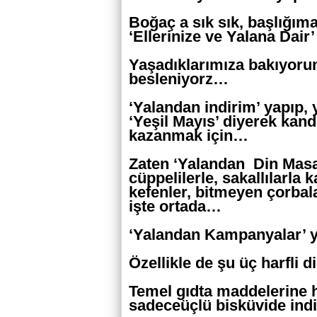
Boğaç a sık sık, başlığıma
‘Ellerinize ve Yalana Dair’
Yaşadıklarımıza bakıyorum
besleniyorz…
‘Yalandan indirim’ yapıp,
‘Yeşil Mayıs’ diyerek kandı
kazanmak için…
Zaten ‘Yalandan Din Masalla
cüppelilerle, sakallılarla
kefenler, bitmeyen çorbala
işte ortada…
‘Yalandan Kampanyalar’ y
Özellikle de şu üç harfli 
Temel gıdta maddelerine h
sadeceüçlü bisküvide ind