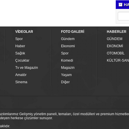
HA
VİDEOLAR
FOTO GALERİ
HABERLER
Spor
Gündem
GÜNDEM
Haber
Ekonomi
EKONOMİ
Sağlık
Spor
OTOMOBİL
Çocuklar
Komedi
KÜLTÜR-SAN
Tv ve Magazin
Magazin
Amatör
Yaşam
Sinema
Diğer
ılımlarımız Gelişmiş yönetim paneli, temaları, özel modülleri ve premium hizmetleri
 isteyen herkese çözümler sunuyor.
klıdır.