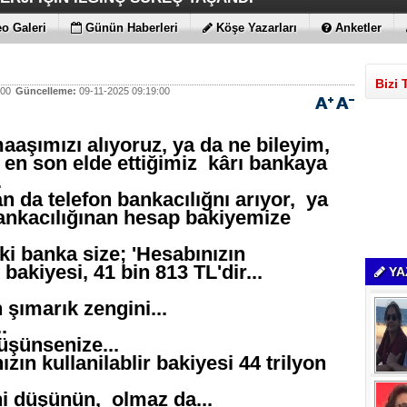
 MAGIC V6
ENİLİKLER VAR
 KIRMAYI SEVİYOR
LARLA GELDİLER
o Galeri
Günün Haberleri
Köşe Yazarları
Anketler
Bizi 
:00
Güncelleme:
09-11-2025 09:19:00
aşımızı alıyoruz, ya da ne bileyim,
en son elde ettiğimiz kârı bankaya
.
 da telefon bankacılığnı arıyor, ya
bankacılığınan hesap bakiyemize
 ki banka size; 'Hesabınızın
r bakiyesi, 41 bin 813 TL'dir...
YA
şımarık zengini...
.
üşünsenize...
zın kullanilablir bakiyesi 44 trilyon
ni düşünün, olmaz da...