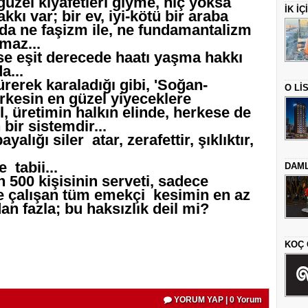
üzel kıyafetleri giyme, hiç yoksa
İK İ
kkı var; bir ev, iyi-kötü bir araba
 da ne faşizm ile, ne fundamantalizm
lmaz...
se eşit derecede haatı yaşma hakkı
a...
rerek karaladığı gibi, 'Soğan-
O Lİ
erkesin en güzel yiyeceklere
l, üretimin halkın elinde, herkese de
bir sistemdir...
lığı siler atar, zerafettir, şıklıktır,
 tabii...
DAML
500 kişisinin serveti, sadece
le çalışan tüm emekçi kesimin en az
n fazla; bu haksızlık deil mi?
KOÇ 
YORUM YAP | 0 Yorum