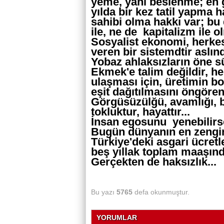
yeme, yani beslenme; en g
yılda bir kez tatil yapma ha
sahibi olma hakkı var; bu
ile, ne de kapitalizm ile o
Sosyalist ekonomi, herke
veren bir sistemdtir aslınd
Yobaz ahlaksızların öne sü
Ekmek'e talim değildir, h
ulaşması için, üretimin bo
eşit dağıtılmasını öngören 
Görgüsüzülğü, avamlığı, baya
tokluktur, hayattır...
İnsan egosunu yenebilirse
Bugün dünyanın en zengin 
Türkiye'deki asgari ücret
beş yıllak toplam maaşında
Gerçekten de haksızlık...
Bu yazı
5765
defa okunmuştur.
YORUMLAR