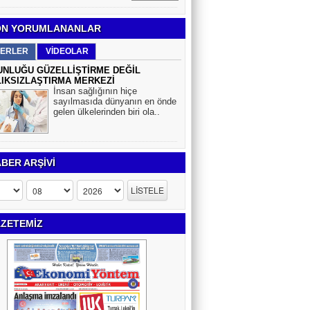
N YORUMLANANLAR
ERLER
VİDEOLAR
NLUĞU GÜZELLİŞTİRME DEĞİL
IKSIZLAŞTIRMA MERKEZİ
İnsan sağlığının hiçe
sayılmasıda dünyanın en önde
gelen ülkelerinden biri ola..
BER ARŞİVİ
ZETEMİZ