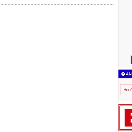
AN
Henü