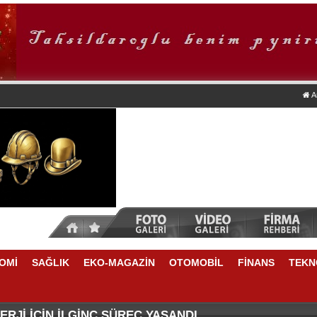
A
OMİ
SAĞLIK
EKO-MAGAZİN
OTOMOBİL
FİNANS
TEKN
DA NELER VAR
E YÜKSELME VAR
RJİ İÇİN İLGİNÇ SÜREÇ YAŞANDI