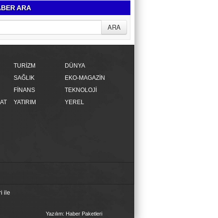
BER ARA
TURİZM
DÜNYA
SAĞLIK
EKO-MAGAZİN
FİNANS
TEKNOLOJİ
AT
YATIRIM
YEREL
 ile
Yazılım: Haber Paketleri