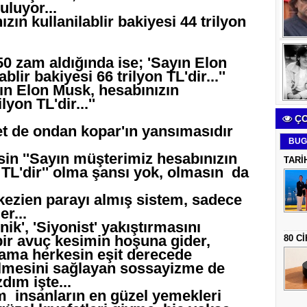
uluyor...
zın kullanilablir bakiyesi 44 trilyon
50 zam aldığında ise; 'Sayın Elon
lir bakiyesi 66 trilyon TL'dir...''
ayın Elon Musk, hesabınızın
lyon TL'dir...''
ÇO
met de ondan kopar'ın yansımasıdır
BUG
in ''Sayın müşterimiz hesabınızın
TARİ
 TL'dir'' olma şansı yok, olmasın da
kezien parayı almış sistem, sadece
er...
k', 'Siyonist' yakıştırmasını
bir avuç kesimin hoşuna gider,
80 C
 ama herkesin eşit derecede
lmesini sağlayan sossayizme de
dım işte...
 insanların en güzel yemekleri