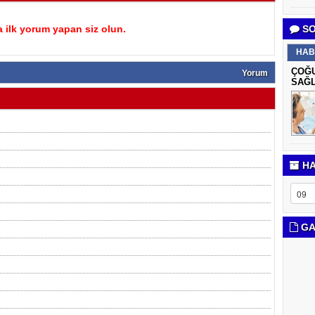
 ilk yorum yapan siz olun.
SO
HAB
ÇOĞU
Yorum
SAĞL
HA
GA