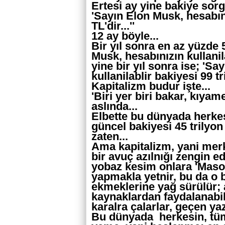
Ertesi ay yine bakiye sorg
'Sayın Elon Musk, hesabını
TL'dir...''
12 ay böyle...
Bir yıl sonra en az yüzde 
Musk, hesabınızın kullanilab
yine bir yıl sonra ise; 'S
kullanilablir bakiyesi 99 tri
Kapitalizm budur işte...
'Biri yer biri bakar, kıya
aslında...
Elbette bu dünyada herkes
güncel bakiyesi 45 trilyon
zaten...
Ama kapitalizm, yani mer
bir avuç azılnığı zengin ed
yobaz kesim onlara 'Masoni
yapmakla yetnir, bu da o 
ekmeklerine yağ sürülür;
kaynaklardan faydalanabi
karalra çalarlar, geçen yaz
Bu dünyada herkesin, tüm