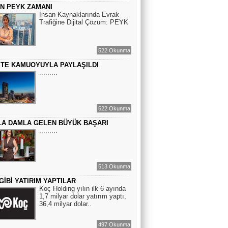
Sinem Elgün
ÇİN PEYK ZAMANI
BİR ROMAN DAHA
İnsan Kaynaklarında Evrak
Trafiğine Dijital Çözüm: PEYK
EMİR EMİRHANOĞLU
522 Okunma
BAYRAMDA ARA VERİN
STE KAMUOYUYLA PAYLAŞILDI
.........
MACİT SOYDAN
BİR KEDİNİN GÖZLERİNE
522 Okunma
BAKABİLMEK...
A DAMLA GELEN BÜYÜK BAŞARI
.........
513 Okunma
GİBİ YATIRIM YAPTILAR
Koç Holding yılın ilk 6 ayında
1,7 milyar dolar yatırım yaptı,
36,4 milyar dolar..
497 Okunma