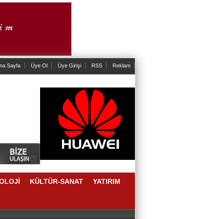
na Sayfa
Üye Ol
Üye Girişi
RSS
Reklam
OLOJİ
KÜLTÜR-SANAT
YATIRIM