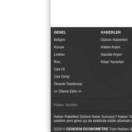
GENEL
HABERLER
İletişim
Günün Haberleri
Künye
Haber Arşivi
Linkler
Gazete Arşivi
Rss
Köşe Yazarları
Üye Ol
Üye Girişi
Önemli Telefonlar
Sitene Ekle
Haber Yazılımı
Haber Paketleri Sizlere Neler Sunuyor? Haber Yaz
sektöre yeni giren ya da sektörde kalite atlamak
2026 ©
GÜNDEM EKONOMETRE
Tüm Hakları Sa