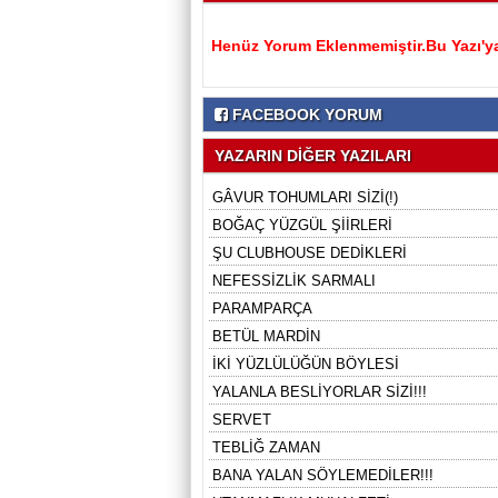
Henüz Yorum Eklenmemiştir.Bu Yazı'ya
FACEBOOK YORUM
YAZARIN DİĞER YAZILARI
GÂVUR TOHUMLARI SİZİ(!)
BOĞAÇ YÜZGÜL ŞİİRLERİ
ŞU CLUBHOUSE DEDİKLERİ
NEFESSİZLİK SARMALI
PARAMPARÇA
BETÜL MARDİN
İKİ YÜZLÜLÜĞÜN BÖYLESİ
YALANLA BESLİYORLAR SİZİ!!!
SERVET
TEBLİĞ ZAMAN
BANA YALAN SÖYLEMEDİLER!!!