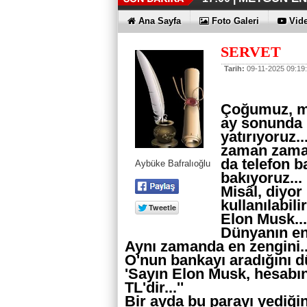
İŞTE HONOR
TECNO'DA Y
THY REKOR
ÖZEL FİYAT
12:17 |
12:02 |
11:56 |
11:53 |
Ana Sayfa
Foto Galeri
Vide
SERVET
Tarih:
09-11-2025 09:19
Çoğumuz, ma
ay sonunda 
yatırıyoruz..
zaman zaman
da telefon 
Aybüke Bafralıoğlu
bakıyoruz...
Misâl, diyor
kullanılabili
Elon Musk...
Dünyanın en 
Aynı zamanda en zengini..
O'nun bankayı aradığını d
'Sayın Elon Musk, hesabını
TL'dir...''
Bir ayda bu parayı yediği