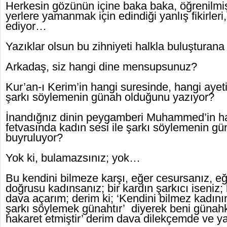
Herkesin gözünün içine baka baka, öğrenilmiş 
yerlere yamanmak için edindiği yanlış fikirle
ediyor…
Yazıklar olsun bu zihniyeti halkla buluşturan
Arkadaş, siz hangi dine mensupsunuz?
Kur’an-ı Kerim’in hangi suresinde, hangi ayeti
şarkı söylemenin günah olduğunu yazıyor?
İnandığnız dinin peygamberi Muhammed’in ha
fetvasında kadın sesi ile şarkı söylemenin g
buyruluyor?
Yok ki, bulamazsınız; yok…
Bu kendini bilmeze karşı, eğer cesursanız, 
doğrusu kadınsanız; bir kardın şarkıcı iseniz
dava açarım; derim ki; ‘Kendini bilmez kadının 
şarkı söylemek günahtır’ diyerek beni günahka
hakaret etmiştir’ derim dava dilekçemde ve ya