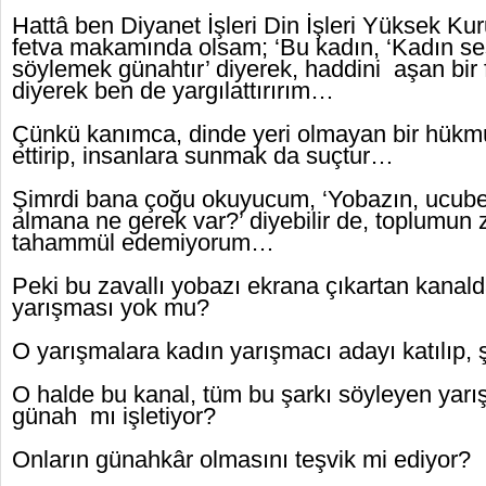
Hattâ ben Diyanet İşleri Din İşleri Yüksek Kuru
fetva makamında olsam; ‘Bu kadın, ‘Kadın ses
söylemek günahtır’ diyerek, haddini aşan bir f
diyerek ben de yargılattırırım…
Çünkü kanımca, dinde yeri olmayan bir hükmü,
ettirip, insanlara sunmak da suçtur…
Şimrdi bana çoğu okuyucum, ‘Yobazın, ucube
almana ne gerek var?’ diyebilir de, toplumun
tahammül edemiyorum…
Peki bu zavallı yobazı ekrana çıkartan kanalda
yarışması yok mu?
O yarışmalara kadın yarışmacı adayı katılıp,
O halde bu kanal, tüm bu şarkı söyleyen yarı
günah mı işletiyor?
Onların günahkâr olmasını teşvik mi ediyor?