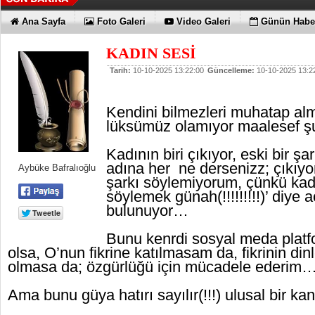
Ana Sayfa
Foto Galeri
Video Galeri
Günün Haber
KADIN SESİ
Tarih:
10-10-2025 13:22:00
Güncelleme:
10-10-2025 13:2
Kendini bilmezleri muhatap alm
lüksümüz olamıyor maalesef 
Kadının biri çıkıyor, eski bir şa
adına her ne dersenizz; çıkıyor
Aybüke Bafralıoğlu
şarkı söylemiyorum, çünkü kadı
söylemek günah(!!!!!!!!!)’ diye 
bulunuyor…
Bunu kenrdi sosyal meda plat
olsa, O’nun fikrine katılmasam da, fikrinin din
olmasa da; özgürlüğü için mücadele ederim
Ama bunu güya hatırı sayılır(!!!) ulusal bir k