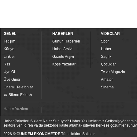
GENEL
HABERLER
VİDEOLAR
İletişim
Günün Haberleri
Spor
Künye
Haber Arşivi
Haber
Linkler
Gazete Arşivi
Sağlık
Rss
Köşe Yazarları
Çocuklar
Üye Ol
Tv ve Magazin
Üye Girişi
Amatör
Önemli Telefonlar
Sinema
Sitene Ekle
Haber Yazılımı
Haber Paketleri Sizlere Neler Sunuyor? Haber Yazılımlarımız Gelişmiş yönetim pan
sektöre yeni giren ya da sektörde kalite atlamak isteyen herkese çözümler sunuy
2026 ©
GÜNDEM EKONOMETRE
Tüm Hakları Saklıdır.