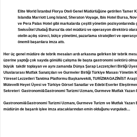
Elite World İstanbul Florya Oteli Genel Müdürlüğüne getirilen Tamer 
Islandia Marriott Long Island, Sheraton Voyage, Ibis Hotel Bursa, No
ve Pera Palas Hotel gibi markalarda çeşitli yönetim pozisyonlarında g
Swissôtel Uludağ Bursa’da otel müdürü ve operasyon direktörü ola
otelin açılış süreci, bütçe yönetimi, pazarlama stratejileri ve oper
önemli başarılara imza attı.
Her üç genel müdüre de tebrik mesaları ardı arkasına gelirken bir tebrik mes
üzerine yaptığı çok sayıda gönüllü çalışma ile başta gastronomi sektörü olm
büyük takdir toplayan ve aynı zamanda Dünya Şarap Lezzetçileri Birliği Üy
Uluslararası Mutfak Sanatçıları ve Gurmeler Birliği Türkiye Masası Yönetim 
Yöresel Lezzetleri Tanıtma Platformu Başkanvekili, TURİZMAGAZİNİST Araştı
Mütevelli Heyet Üyesi ve Türkiye Görsel Sanatlar ve Edebi Eserler Eleştirm
Sekreteri Gastronomi&Gastronomi Turizmi Uzmanı, Gurmeve Mutfak Yazarı 
Gastronomi&Gastronomi Turizmi Uzmanı, Gurmeve Turizm ve Mutfak Yazarı B
müdürün de başarılı işlee imza atacaklarından emin olduğunu vurguladı…