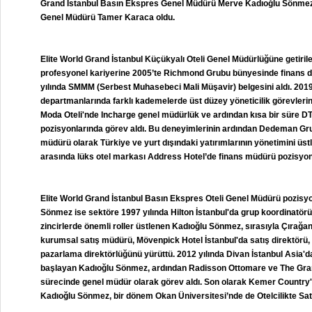
Grand İstanbul Basın Ekspres Genel Müdürü Merve Kadıoğlu Sönmez v
Genel Müdürü Tamer Karaca oldu.
Elite World Grand İstanbul Küçükyalı Oteli Genel Müdürlüğüne getiri
profesyonel kariyerine 2005’te Richmond Grubu bünyesinde finans 
yılında SMMM (Serbest Muhasebeci Mali Müşavir) belgesini aldı. 2019 
departmanlarında farklı kademelerde üst düzey yöneticilik görevleri
Moda Oteli'nde Incharge genel müdürlük ve ardından kısa bir süre 
pozisyonlarında görev aldı. Bu deneyimlerinin ardından Dedeman Grub
müdürü olarak Türkiye ve yurt dışındaki yatırımlarının yönetimini üstl
arasında lüks otel markası Address Hotel’de finans müdürü pozisyon
Elite World Grand İstanbul Basın Ekspres Oteli Genel Müdürü pozisy
Sönmez ise sektöre 1997 yılında Hilton İstanbul'da grup koordinatörü 
zincirlerde önemli roller üstlenen Kadıoğlu Sönmez, sırasıyla Çırağ
kurumsal satış müdürü, Mövenpick Hotel İstanbul'da satış direktörü
pazarlama direktörlüğünü yürüttü. 2012 yılında Divan İstanbul Asia'd
başlayan Kadıoğlu Sönmez, ardından Radisson Ottomare ve The Grand
sürecinde genel müdür olarak görev aldı. Son olarak Kemer Country'
Kadıoğlu Sönmez, bir dönem Okan Üniversitesi’nde de Otelcilikte Sat