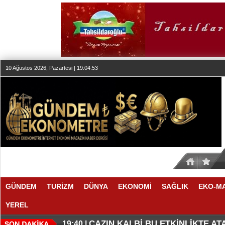
10 Ağustos 2026, Pazartesi | 19:04:53
GÜNDEM
TURİZM
DÜNYA
EKONOMİ
SAĞLIK
EKO-M
YEREL
ARTIK BİNALARIN RENGİ DE MÜ
BU ARAŞTIRMAYA DİKKAT
20:10 |
19:45 |
CAZIN KALBİ BU ETKİNLİKTE A
19:40 |