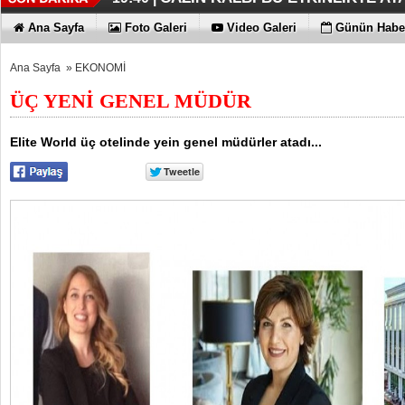
LG'DEN BİR YENİLİK DAHA
BİR ATAMA DAHA
ZAMANSIZ MÜZİKLER MUM IŞIĞ
BU ÜRÜN KUMANDA TARİHİNİ YE
19:34 |
19:20 |
19:13 |
19:11 |
Ana Sayfa
Foto Galeri
Video Galeri
Günün Haber
Ana Sayfa
»
EKONOMİ
ÜÇ YENİ GENEL MÜDÜR
Elite World üç otelinde yein genel müdürler atadı...