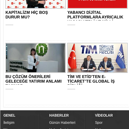
KAPİTALİZM HİÇ BOŞ
YABANCI DİJİTAL
DURUR MU?
PLATFORMLARA AYRICALIK
YASASI YERLİ VE MİLLİ..
.........
.........
BU ÇÖZÜM ÖNERİLERİ
TİM VE ETİD’TEN E-
GELECEĞE YATIRIM ANLAMI
TİCARET’TE GLOBAL İŞ
TAŞIYOR
BİRLİĞİ
.........
.........
GENEL
HABERLER
VİDEOLAR
İletişim
Günün Haberleri
Spor