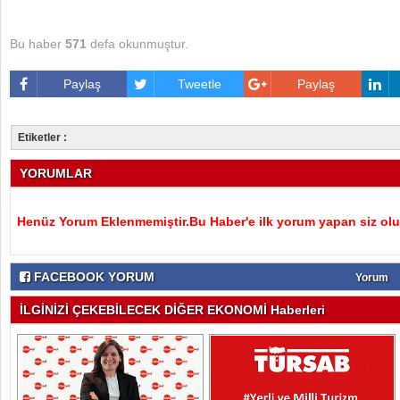
Bu haber
571
defa okunmuştur.
Paylaş
Tweetle
Paylaş
Etiketler :
YORUMLAR
Henüz Yorum Eklenmemiştir.Bu Haber'e ilk yorum yapan siz olu
FACEBOOK YORUM
Yorum
İLGİNİZİ ÇEKEBİLECEK DİĞER EKONOMİ Haberleri