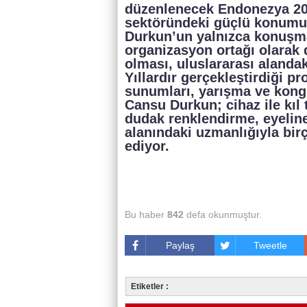
düzenlenecek Endonezya 20
sektöründeki güçlü konumun
Durkun’un yalnızca konuşma
organizasyon ortağı olarak
olması, uluslararası alandak
Yıllardır gerçekleştirdiği p
sunumları, yarışma ve kongr
Cansu Durkun; cihaz ile kıl
dudak renklendirme, eyelin
alanındaki uzmanlığıyla bi
ediyor.
Bu haber
842
defa okunmuştur.
Paylaş
Tweetle
Etiketler :