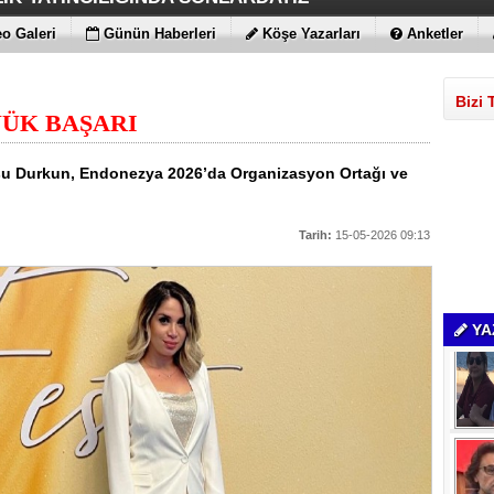
Yİ DESTEKLİYORLARMIŞ
İS FITIKTA DA ÖNEMLİ
AMLARI BİLE KORKUTTU
DEĞİL EN UYGUNLAR
ATIRIM YAPTILAR
T DAHA!!!
N YENİ RENK
o Galeri
Günün Haberleri
Köşe Yazarları
Anketler
Bizi 
ÜK BAŞARI
nsu Durkun, Endonezya 2026’da Organizasyon Ortağı ve
Tarih:
15-05-2026 09:13
YA