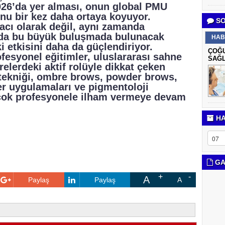
26’da yer alması, onun global PMU
u bir kez daha ortaya koyuyor.
SO
cı olarak değil, aynı zamanda
 da bu büyük buluşmada bulunacak
HAB
i etkisini daha da güçlendiriyor.
ÇOĞU
rofesyonel eğitimler, uluslararası sahne
SAĞL
elerdeki aktif rolüyle dikkat çeken
 tekniği, ombre brows, powder brows,
er uygulamaları ve pigmentoloji
rçok profesyonele ilham vermeye devam
HA
GA
A
Paylaş
Paylaş
A