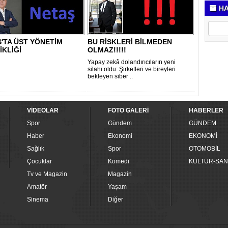
HA
'TA ÜST YÖNETİM
BU RİSKLERİ BİLMEDEN
İKLİĞİ
OLMAZ!!!!!
Yapay zekâ dolandırıcıların yeni
silahı oldu: Şirketleri ve bireyleri
bekleyen siber ..
VİDEOLAR
FOTO GALERİ
HABERLER
Spor
Gündem
GÜNDEM
Haber
Ekonomi
EKONOMİ
Sağlık
Spor
OTOMOBİL
Çocuklar
Komedi
KÜLTÜR-SAN
Tv ve Magazin
Magazin
Amatör
Yaşam
Sinema
Diğer