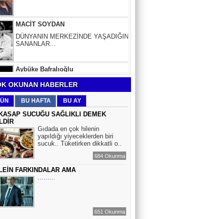
DÜNYANIN MERKEZİNDE YAŞADIĞINI
SANANLAR...
Aybüke Bafralıoğlu
FORO KÜLTÜRÜNÜN TRİBÜN
OYUNCULARI
BOĞAÇ YÜZGÜL
K OKUNAN HABERLER
TURİZM VE EĞİTİM
ÜN
BU HAFTA
BU AY
KASAP SUCUĞU SAĞLIKLI DEMEK
LDİR
Mr.Hiko...
Gıdada en çok hilenin
yapıldığı yiyeceklerden biri
KORKU VE ŞÜPHE
sucuk.. Tüketirken dikkatli o..
DÜŞMANLARINIZDIR...
684 Okunma
LEİN FARKINDALAR AMA
Çiğdem Yorgancıoğlu
.........
İkilikli ve İkircikli Tabiat Diyalektiğinde
Mobius Spiral Mucizeler, Akış ve Doğa
Döngüsünün Bilgeliği...
651 Okunma
Sinem Elgün