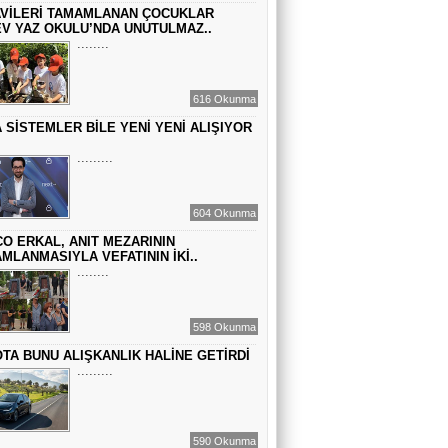
VİLERİ TAMAMLANAN ÇOCUKLAR
GEÇMİŞİN SIRLARINA VAKIF OLUN
V YAZ OKULU’NDA UNUTULMAZ..
........
EMİR EMİRHANOĞLU
616 Okunma
BAYRAMDA ARA VERİN
 SİSTEMLER BİLE YENİ YENİ ALIŞIYOR
.........
MACİT SOYDAN
DÜNYANIN MERKEZİNDE YAŞADIĞINI
604 Okunma
SANANLAR...
O ERKAL, ANIT MEZARININ
MLANMASIYLA VEFATININ İKİ..
........
598 Okunma
TA BUNU ALIŞKANLIK HALİNE GETİRDİ
.........
590 Okunma