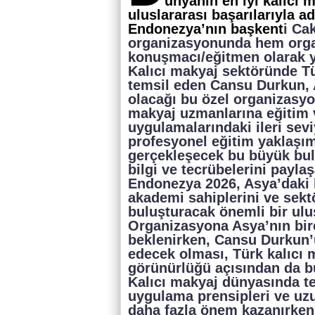
ünyanın en iyi kalıcı 
uluslararası başarılarıyla 
Endonezya’nın başkent
i Ca
organizasyonunda hem orga
konuşmacı/eğitmen olarak y
Kalıcı makyaj sektöründe Tü
temsil eden Cansu Durkun, 
olacağı bu özel organizasyon
makyaj uzmanlarına eğitim 
uygulamalarındaki ileri sevi
profesyonel eğitim yaklaşım
gerçekleşecek bu büyük bu
bilgi ve tecrübelerini payla
Endonezya 2026, Asya’daki k
akademi sahiplerini ve sektö
buluşturacak önemli bir ulus
Organizasyona Asya’nın bir
beklenirken, Cansu Durkun’u
edecek olması, Türk kalıcı 
görünürlüğü açısından da b
Kalıcı makyaj dünyasında te
uygulama prensipleri ve uzu
daha fazla önem kazanırken