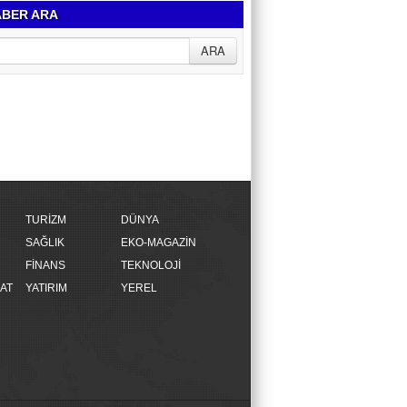
BER ARA
TURİZM
DÜNYA
SAĞLIK
EKO-MAGAZİN
FİNANS
TEKNOLOJİ
AT
YATIRIM
YEREL