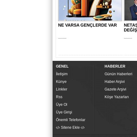
NE VARSA GENÇLERDE VAR
NETAŞ
DEĞİŞ
.........
.........
GENEL
HABERLER
İletişim
Günün Haberleri
Künye
Haber Arşivi
Linkler
Gazete Arşivi
Rss
Köşe Yazarları
Üye Ol
Üye Girişi
Önemli Telefonlar
Sitene Ekle