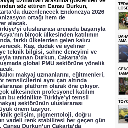
makyaj uzmanları arasında gösterilen ve
TEDA
adından söz ettiren Cansu Durkun,
LÖSE
karta’da düzenlenecek Endonezya 2026
nizasyon ortağı hem de
er alacak.
rkiye’yi uluslararası arenada başarıyla
Asya’nın birçok ülkesinden katılımın
DAHA
da, farklı ülkelerden gelen kalıcı
AMA
verecek. Kaş, dudak ve eyeliner
ye teknik bilgisi, sahne deneyimi ve
ıyla tanınan Durkun, Cakarta’da
luşmada global PMU sektörüne yönelik
şacak.
GENC
TAMA
alıcı makyaj uzmanlarını, eğitmenleri,
r temsilcilerini aynı çatı altında
lararası platform olarak öne çıkıyor.
çok ülkesinden profesyonel katılım
n bu etkinlikte Türkiye’yi temsil
TOYO
makyaj sektörünün uluslararası
üyük önem taşıyor.
knik gelişim, pigmentoloji, doğru
n vadeli renk stabilitesi her geçen gün
, Cansu Durkun’un Cakarta’da