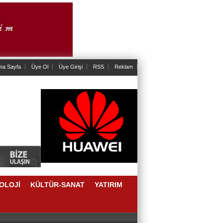
na Sayfa
Üye Ol
Üye Girişi
RSS
Reklam
OLOJİ
KÜLTÜR-SANAT
YATIRIM
AKLAŞIM