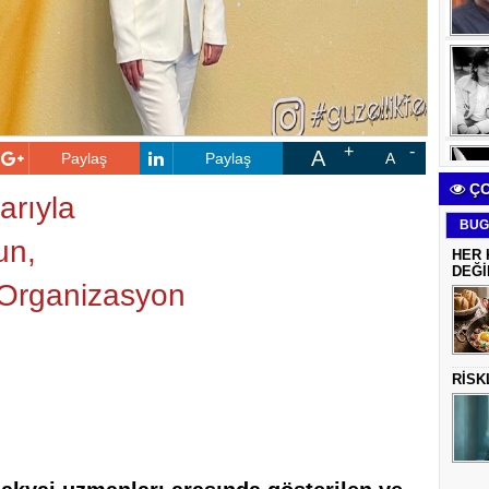
A
Paylaş
Paylaş
A
ÇO
arıyla
BUG
un,
HER 
DEĞİ
Organizasyon
ı
RİSK