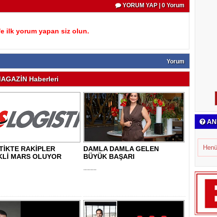
YORUM YAP | 0 Yorum
 ilk yorum yapan siz olun.
Yorum
AGAZİN Haberleri
AN
Henü
TİKTE RAKİPLER
DAMLA DAMLA GELEN
KLİ MARS OLUYOR
BÜYÜK BAŞARI
.........