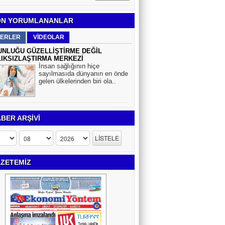
N YORUMLANANLAR
ERLER
VİDEOLAR
NLUĞU GÜZELLİŞTİRME DEĞİL
IKSIZLAŞTIRMA MERKEZİ
İnsan sağlığının hiçe
sayılmasıda dünyanın en önde
gelen ülkelerinden biri ola..
BER ARŞİVİ
ZETEMİZ