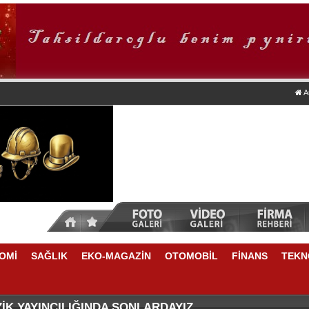
A
OMİ
SAĞLIK
EKO-MAGAZİN
OTOMOBİL
FİNANS
TEKN
ZASI ANKARA'DA
QUASAR ISTANBUL’DAN HAYVAN DOSTLARINA ÖZEL Y
İK YAYINCILIĞINDA SONLARDAYIZ