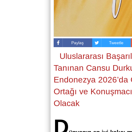
Paylaş
Tweetle
Uluslararası Başarıl
Tanınan Cansu Durk
Endonezya 2026’da 
Ortağı ve Konuşmac
Olacak
D